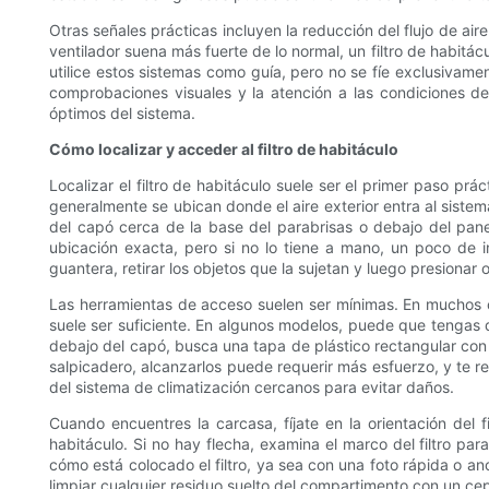
Otras señales prácticas incluyen la reducción del flujo de aire
ventilador suena más fuerte de lo normal, un filtro de habitác
utilice estos sistemas como guía, pero no se fíe exclusivamen
comprobaciones visuales y la atención a las condiciones de
óptimos del sistema.
Cómo localizar y acceder al filtro de habitáculo
Localizar el filtro de habitáculo suele ser el primer paso prá
generalmente se ubican donde el aire exterior entra al siste
del capó cerca de la base del parabrisas o debajo del panel 
ubicación exacta, pero si no lo tiene a mano, un poco de i
guantera, retirar los objetos que la sujetan y luego presionar 
Las herramientas de acceso suelen ser mínimas. En muchos coch
suele ser suficiente. En algunos modelos, puede que tengas qu
debajo del capó, busca una tapa de plástico rectangular con p
salpicadero, alcanzarlos puede requerir más esfuerzo, y te re
del sistema de climatización cercanos para evitar daños.
Cuando encuentres la carcasa, fíjate en la orientación del f
habitáculo. Si no hay flecha, examina el marco del filtro par
cómo está colocado el filtro, ya sea con una foto rápida o ano
limpiar cualquier residuo suelto del compartimento con un cepi