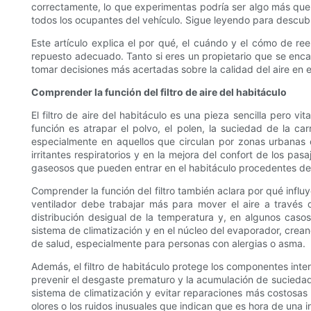
correctamente, lo que experimentas podría ser algo más qu
todos los ocupantes del vehículo. Sigue leyendo para descubr
Este artículo explica el por qué, el cuándo y el cómo de r
repuesto adecuado. Tanto si eres un propietario que se enca
tomar decisiones más acertadas sobre la calidad del aire en el 
Comprender la función del filtro de aire del habitáculo
El filtro de aire del habitáculo es una pieza sencilla pero vi
función es atrapar el polvo, el polen, la suciedad de la ca
especialmente en aquellos que circulan por zonas urbanas 
irritantes respiratorios y en la mejora del confort de los pa
gaseosos que pueden entrar en el habitáculo procedentes del 
Comprender la función del filtro también aclara por qué influye
ventilador debe trabajar más para mover el aire a través d
distribución desigual de la temperatura y, en algunos cas
sistema de climatización y en el núcleo del evaporador, cre
de salud, especialmente para personas con alergias o asma.
Además, el filtro de habitáculo protege los componentes inter
prevenir el desgaste prematuro y la acumulación de suciedad 
sistema de climatización y evitar reparaciones más costosas 
olores o los ruidos inusuales que indican que es hora de una 