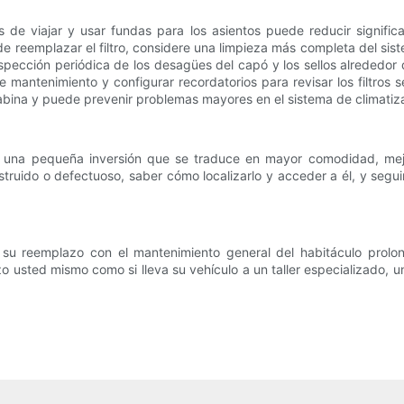
 de viajar y usar fundas para los asientos puede reducir signifi
s de reemplazar el filtro, considere una limpieza más completa del si
spección periódica de los desagües del capó y los sellos alrededor 
 de mantenimiento y configurar recordatorios para revisar los filtro
cabina y puede prevenir problemas mayores en el sistema de climatiza
 es una pequeña inversión que se traduce en mayor comodidad, mejo
bstruido o defectuoso, saber cómo localizarlo y acceder a él, y s
su reemplazo con el mantenimiento general del habitáculo prolong
azo usted mismo como si lleva su vehículo a un taller especializado,