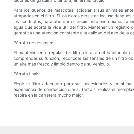
bidones de gasolina o pintura, en el habitáculo.
Para los dueños de mascotas, acicalar a sus animales antes
atrapados en el filtro. Si los olores persisten incluso despué
los conductos, para abordar el crecimiento microbiano. La in
agua que acorta la vida útil del filtro. Mantener un registro
garantiza una atención constante a la calidad del aire de la 
Párrafo de resumen:
El mantenimiento regular del filtro de aire del habitáculo
comprender su función, reconocer las señales de un filtro o
un aire más fresco y limpio dentro de su vehículo.
Párrafo final:
Elegir el filtro adecuado para sus necesidades y combinar 
experiencia de conducción diaria. Tanto si realiza el reempl
respira en la carretera mucho mejor.