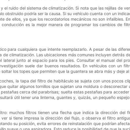
 y el ruido del sistema de climatización. Si nota que las rejillas de v
ulo obstruido podría ser la causa. Si su vehículo cuenta con un indicad
te de ellos, ya que los recordatorios mecánicos no son infalibles. 
 conducción es la mejor manera de programar los cambios de filtro 
ctico para cualquiera que intente reemplazarlo. A pesar de las diferen
ma de climatización. Las ubicaciones más comunes incluyen detrás de 
lateral junto al espacio para los pies. Consultar el manual del pr
nvestigación suele dar buenos resultados. En vehículos con un fil
o soltar los topes que permiten que la guantera se abra más y deje al 
es, la tapa del filtro de habitáculo se sujeta con unos pocos clips 
e quitar algunos tornillos que sujetan una moldura o desconectar un 
estañas cerca del parabrisas; suelta estas pestañas para acceder al 
sultará útil tener una linterna, guantes y, quizás, un pequeño espe
iltro: muchos filtros tienen una flecha que indica la dirección del
a ver si tiene impresa la dirección del flujo, o observa el filtro a
tando su posición, evita errores de reinstalación que podrían afectar 
llo suave o una aspiradora. Esto reduce la posibilidad de que la suci