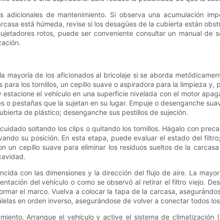
des adicionales de mantenimiento. Si observa una acumulación imp
carcasa está húmeda, revise si los desagües de la cubierta están ob
jetadores rotos, puede ser conveniente consultar un manual de servi
zación.
 la mayoría de los aficionados al bricolaje si se aborda metódicame
para los tornillos, un cepillo suave o aspiradora para la limpieza y, 
estacione el vehículo en una superficie nivelada con el motor apagado
pes o pestañas que la sujetan en su lugar. Empuje o desenganche sua
 cubierta de plástico; desenganche sus pestillos de sujeción.
cuidado soltando los clips o quitando los tornillos. Hágalo con prec
rvando su posición. En esta etapa, puede evaluar el estado del filtr
 un cepillo suave para eliminar los residuos sueltos de la carcasa 
 cavidad.
ida con las dimensiones y la dirección del flujo de aire. La mayoría 
entación del vehículo o como se observó al retirar el filtro viejo. D
formar el marco. Vuelva a colocar la tapa de la carcasa, asegurándose
tálelas en orden inverso, asegurándose de volver a conectar todos los
miento. Arranque el vehículo y active el sistema de climatización