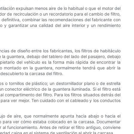
entilación expulsan menos aire de lo habitual o que el motor del
or de recirculación o un recordatorio para el cambio de filtro,
En definitiva, combinar las recomendaciones del fabricante con
y garantizar una calidad del aire interior y un rendimiento
cias de diseño entre los fabricantes, los filtros de habitáculo
la guantera, debajo del tablero del lado del pasajero, debajo
opietario del vehículo es la forma más rápida de encontrar la
tro montado en la guantera, normalmente tendrá que abrir la
descubierto la carcasa del filtro.
o tornillos de plástico; un destornillador plano o de estrella
conector eléctrico de la guantera iluminada. Si el filtro está
compartimento del filtro. Para los filtros situados detrás del
jo para ver mejor. Ten cuidado con el cableado y los conductos
 flujo de aire, que normalmente apunta hacia abajo o hacia el
ntiguo para ver cómo estaba colocado en la carcasa. Documentar
al funcionamiento. Antes de retirar el filtro antiguo, conviene
edad caiga en el sistema de ventilación al abrir la carcasa.