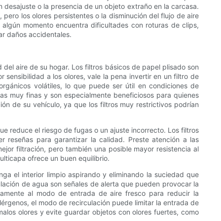
n desajuste o la presencia de un objeto extraño en la carcasa.
pero los olores persistentes o la disminución del flujo de aire
n algún momento encuentra dificultades con roturas de clips,
ar daños accidentales.
 del aire de su hogar. Los filtros básicos de papel plisado son
ensibilidad a los olores, vale la pena invertir en un filtro de
gánicos volátiles, lo que puede ser útil en condiciones de
as muy finas y son especialmente beneficiosos para quienes
ón de su vehículo, ya que los filtros muy restrictivos podrían
ue reduce el riesgo de fugas o un ajuste incorrecto. Los filtros
r reseñas para garantizar la calidad. Preste atención a las
ejor filtración, pero también una posible mayor resistencia al
ulticapa ofrece un buen equilibrio.
nga el interior limpio aspirando y eliminando la suciedad que
ulación de agua son señales de alerta que pueden provocar la
icamente al modo de entrada de aire fresco para reducir la
alérgenos, el modo de recirculación puede limitar la entrada de
malos olores y evite guardar objetos con olores fuertes, como