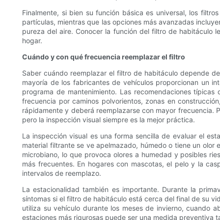
Finalmente, si bien su función básica es universal, los filt
partículas, mientras que las opciones más avanzadas incluyen 
pureza del aire. Conocer la función del filtro de habitáculo 
hogar.
Cuándo y con qué frecuencia reemplazar el filtro
Saber cuándo reemplazar el filtro de habitáculo depende de 
mayoría de los fabricantes de vehículos proporcionan un inte
programa de mantenimiento. Las recomendaciones típicas d
frecuencia por caminos polvorientos, zonas en construcción
rápidamente y deberá reemplazarse con mayor frecuencia. Por e
pero la inspección visual siempre es la mejor práctica.
La inspección visual es una forma sencilla de evaluar el estad
material filtrante se ve apelmazado, húmedo o tiene un olor
microbiano, lo que provoca olores a humedad y posibles riesg
más frecuentes. En hogares con mascotas, el pelo y la caspa
intervalos de reemplazo.
La estacionalidad también es importante. Durante la prim
síntomas si el filtro de habitáculo está cerca del final de su
utiliza su vehículo durante los meses de invierno, cuando ab
estaciones más rigurosas puede ser una medida preventiva tan