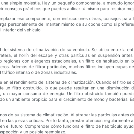
e una simple molestia. Hay un pequeño componente, a menudo ignor
ir consejos prácticos que puedes aplicar tú mismo para respirar mej
eemplazar ese componente, con instrucciones claras, consejos para 
rga personalmente del mantenimiento de su coche como si prefieres
interior del vehículo.
tal del sistema de climatización de su vehículo. Se ubica entre la entr
rretera, el hollín del escape y otras partículas en suspensión ante
o regiones con alérgenos estacionales, un filtro de habitáculo en
sajeros. Además de filtrar partículas, muchos filtros incluyen capas 
tráfico intenso o de zonas industriales.
 en el rendimiento del sistema de climatización. Cuando el filtro se ob
e un filtro obstruido, lo que puede resultar en una disminución d
os, un mayor consumo de energía. Un filtro obstruido también pued
ando un ambiente propicio para el crecimiento de moho y bacterias. 
nos de su sistema de climatización. Al atrapar las partículas antes d
en las piezas críticas. Por lo tanto, prestar atención regularmente
en el futuro. Comprender cómo funciona el filtro de habitáculo ayuda
inspección y un posible reemplazo.