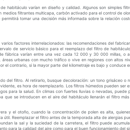
ros de habitáculo varían en diseño y calidad. Algunos son simples fi
medios filtrantes multicapa, carbón activado para el control de olo
le permitirá tomar una decisión más informada sobre la relación cost
varios factores interrelacionados: las recomendaciones del fabrica
rvalo de servicio básico para el reemplazo del filtro de habitácul
e fábrica varían entre una vez cada 12 000 y 30 000 millas, o an
, áreas urbanas con mucho tráfico o vive en regiones con altos ni
l contrario, si la mayor parte del kilometraje es bajo y conduce en
o del filtro. Al retirarlo, busque decoloración: un tono grisáceo o 
 evidente, es hora de reemplazarlo. Los filtros húmedos pueden ser 
os para la salud. En climas con fuertes lluvias o nevadas, puede p
 que se introducen en el aire del habitáculo llenarán el filtro más
avera y el otoño, cuando la concentración de polen es alta, quie
 vida útil. Reemplazar el filtro antes de la temporada alta de alergias
undan la sal y la suciedad de la carretera, el filtro puede acumul
to para la calidad del aire como para el buen funcionamiento del si