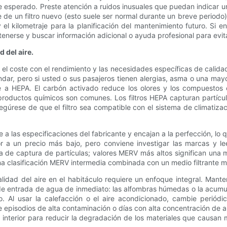
ire esperado. Preste atención a ruidos inusuales que puedan indicar u
 de un filtro nuevo (esto suele ser normal durante un breve periodo), 
l kilometraje para la planificación del mantenimiento futuro. Si e
tenerse y buscar información adicional o ayuda profesional para evit
 del aire.
r el coste con el rendimiento y las necesidades específicas de calidad
ar, pero si usted o sus pasajeros tienen alergias, asma o una mayor s
a HEPA. El carbón activado reduce los olores y los compuestos or
roductos químicos son comunes. Los filtros HEPA capturan partícul
úrese de que el filtro sea compatible con el sistema de climatizaci
e a las especificaciones del fabricante y encajan a la perfección, lo q
 a un precio más bajo, pero conviene investigar las marcas y lee
ia de captura de partículas; valores MERV más altos significan una m
 una clasificación MERV intermedia combinada con un medio filtrante m
lidad del aire en el habitáculo requiere un enfoque integral. Mante
 de entrada de agua de inmediato: las alfombras húmedas o la acum
. Al usar la calefacción o el aire acondicionado, cambie periód
nte episodios de alta contaminación o días con alta concentración de 
interior para reducir la degradación de los materiales que causan 