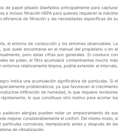
ltros de papel plisado diseñados principalmente para capturar
res e incluso filtración HEPA para quienes requieren la máxima
o-eficiencia de filtración y las necesidades específicas de su
nte, el entorno de conducción y los síntomas observables. La
o, que suele encontrarse en el manual del propietario o en el
ualmente, pero estas cifras son generales. Si conduce con
veles de polen, el filtro acumulará contaminantes mucho más
 entornos relativamente limpios, podría extender el intervalo,
negro indica una acumulación significativa de partículas. Si el
especialmente problemáticos, ya que favorecen el crecimiento
roducirse infiltración de humedad, lo que requiere revisiones
 rápidamente, lo que constituye otro motivo para acortar los
nes padecen alergias pueden notar un empeoramiento de sus
 puede mejorar considerablemente el confort. Del mismo modo, si
ar partículas corrosivas; reemplazarlo antes y después de las
stema de climatización.