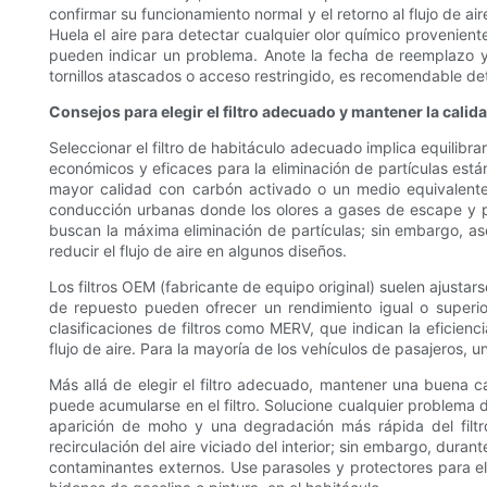
confirmar su funcionamiento normal y el retorno al flujo de a
Huela el aire para detectar cualquier olor químico proveniente
pueden indicar un problema. Anote la fecha de reemplazo y e
tornillos atascados o acceso restringido, es recomendable de
Consejos para elegir el filtro adecuado y mantener la calidad
Seleccionar el filtro de habitáculo adecuado implica equilibra
económicos y eficaces para la eliminación de partículas estánd
mayor calidad con carbón activado o un medio equivalente 
conducción urbanas donde los olores a gases de escape y p
buscan la máxima eliminación de partículas; sin embargo, aseg
reducir el flujo de aire en algunos diseños.
Los filtros OEM (fabricante de equipo original) suelen ajustars
de repuesto pueden ofrecer un rendimiento igual o superior
clasificaciones de filtros como MERV, que indican la eficienc
flujo de aire. Para la mayoría de los vehículos de pasajeros,
Más allá de elegir el filtro adecuado, mantener una buena ca
puede acumularse en el filtro. Solucione cualquier problema
aparición de moho y una degradación más rápida del filtro
recirculación del aire viciado del interior; sin embargo, dura
contaminantes externos. Use parasoles y protectores para el 