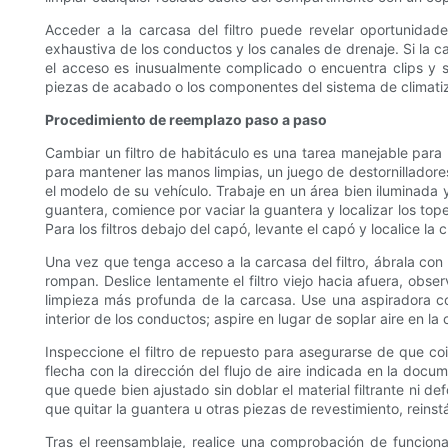
Acceder a la carcasa del filtro puede revelar oportunida
exhaustiva de los conductos y los canales de drenaje. Si la 
el acceso es inusualmente complicado o encuentra clips y su
piezas de acabado o los componentes del sistema de climati
Procedimiento de reemplazo paso a paso
Cambiar un filtro de habitáculo es una tarea manejable para
para mantener las manos limpias, un juego de destornilladores 
el modelo de su vehículo. Trabaje en un área bien iluminada y 
guantera, comience por vaciar la guantera y localizar los to
Para los filtros debajo del capó, levante el capó y localice la
Una vez que tenga acceso a la carcasa del filtro, ábrala con 
rompan. Deslice lentamente el filtro viejo hacia afuera, obse
limpieza más profunda de la carcasa. Use una aspiradora con
interior de los conductos; aspire en lugar de soplar aire en la
Inspeccione el filtro de repuesto para asegurarse de que coinc
flecha con la dirección del flujo de aire indicada en la docum
que quede bien ajustado sin doblar el material filtrante ni de
que quitar la guantera u otras piezas de revestimiento, reins
Tras el reensamblaje, realice una comprobación de funciona