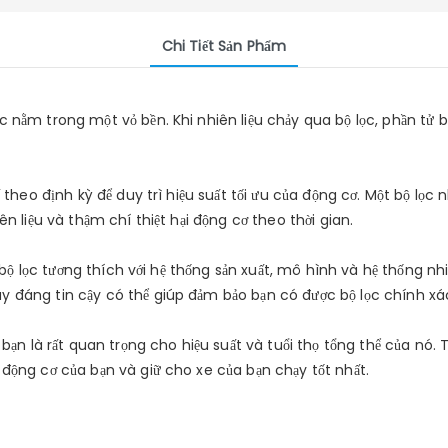
Chi Tiết Sản Phẩm
nằm trong một vỏ bền. Khi nhiên liệu chảy qua bộ lọc, phần tử bẫ
 theo định kỳ để duy trì hiệu suất tối ưu của động cơ. Một bộ lọc 
n liệu và thậm chí thiệt hại động cơ theo thời gian.
ột bộ lọc tương thích với hệ thống sản xuất, mô hình và hệ thống 
y đáng tin cậy có thể giúp đảm bảo bạn có được bộ lọc chính xá
 bạn là rất quan trọng cho hiệu suất và tuổi thọ tổng thể của nó.
 động cơ của bạn và giữ cho xe của bạn chạy tốt nhất.