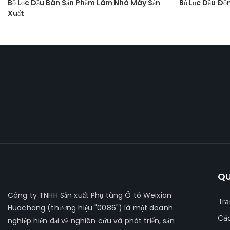
Bộ Lọc Dầu Bán Sản Phẩm Làm Nhà Máy Sản
Bộ Lọc Dầu Đ
Xuất
QU
Công ty TNHH Sản xuất Phụ tùng Ô tô Weixian
Tra
Huachang
(thương hiệu "0086") là một doanh
Cá
nghiệp hiện đại về nghiên cứu và phát triển, sản