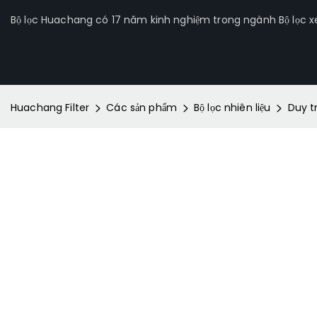
Bộ lọc Huachang có 17 năm kinh nghiệm trong ngành Bộ lọc xe 
Huachang Filter
Các sản phẩm
Bộ lọc nhiên liệu
Duy tr