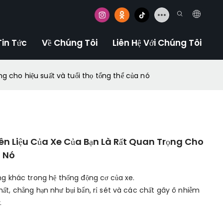
Tin Tức
Về Chúng Tôi
Liên Hệ Với Chúng Tôi
ng cho hiệu suất và tuổi thọ tổng thể của nó
ên Liệu Của Xe Của Bạn Là Rất Quan Trọng Cho
a Nó
ọng khác trong hệ thống động cơ của xe.
ất, chẳng hạn như bụi bẩn, rỉ sét và các chất gây ô nhiễm
.