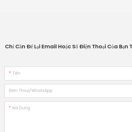
Chỉ Cần Để Lại Email Hoặc Số Điện Thoại Của Bạn
Tên
Điện Thoại/WhatsApp
Nội Dung