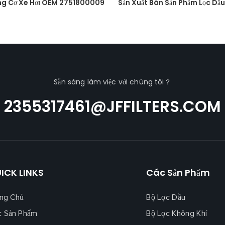
ộng Cơ Xe Hơi OEM 2751800009
Sản Xuất Bán Sản Phẩm Lọc Dầu
Sẵn sàng làm việc với chúng tôi？
2355317461@JFFILTERS.COM
ICK LINKS
Các Sản Phẩm
ng Chủ
Bộ Lọc Dầu
c Sản Phẩm
Bộ Lọc Không Khí