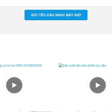
GỬI YÊU CẦU NGAY BÂY GIỜ