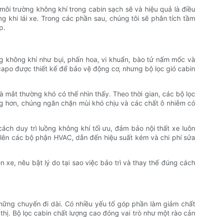
t môi trường không khí trong cabin sạch sẽ và hiệu quả là điều
g khi lái xe. Trong các phần sau, chúng tôi sẽ phân tích tầm
p.
rong không khí như bụi, phấn hoa, vi khuẩn, bào tử nấm mốc và
capo được thiết kế để bảo vệ động cơ, nhưng bộ lọc gió cabin
mà mắt thường khó có thể nhìn thấy. Theo thời gian, các bộ lọc
ng hơn, chúng ngăn chặn mùi khó chịu và các chất ô nhiễm có
ách duy trì luồng không khí tối ưu, đảm bảo nội thất xe luôn
c lên các bộ phận HVAC, dẫn đến hiệu suất kém và chi phí sửa
 xe, nêu bật lý do tại sao việc bảo trì và thay thế đúng cách
những chuyến đi dài. Có nhiều yếu tố góp phần làm giảm chất
hị. Bộ lọc cabin chất lượng cao đóng vai trò như một rào cản