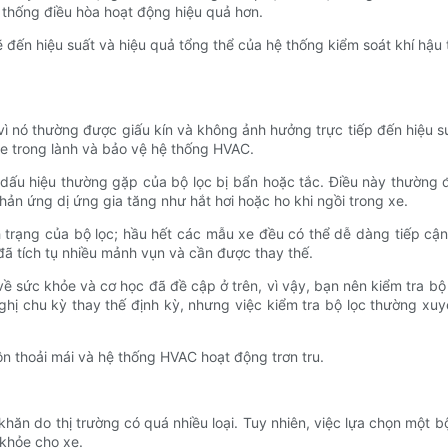
ệ thống điều hòa hoạt động hiệu quả hơn.
hẽ đến hiệu suất và hiệu quả tổng thể của hệ thống kiểm soát khí hậ
vì nó thường được giấu kín và không ảnh hưởng trực tiếp đến hiệu s
 xe trong lành và bảo vệ hệ thống HVAC.
ấu hiệu thường gặp của bộ lọc bị bẩn hoặc tắc. Điều này thường đi 
ản ứng dị ứng gia tăng như hắt hơi hoặc ho khi ngồi trong xe.
h trạng của bộ lọc; hầu hết các mẫu xe đều có thể dễ dàng tiếp cậ
 đã tích tụ nhiều mảnh vụn và cần được thay thế.
 sức khỏe và cơ học đã đề cập ở trên, vì vậy, bạn nên kiểm tra bộ
ị chu kỳ thay thế định kỳ, nhưng việc kiểm tra bộ lọc thường xu
n thoải mái và hệ thống HVAC hoạt động trơn tru.
 khăn do thị trường có quá nhiều loại. Tuy nhiên, việc lựa chọn một 
 khỏe cho xe.