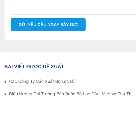
GỬI YÊU CẦU NGAY BÂY GIỜ
BÀI VIẾT ĐƯỢC ĐỀ XUẤT
Các Công Ty Sản Xuất Bộ Lọc Dầu Hàng Đầu: Tổng Quan Toàn 
Điều Hướng Thị Trường Bán Buôn Bộ Lọc Dầu: Mẹo Và Thủ Thuậ