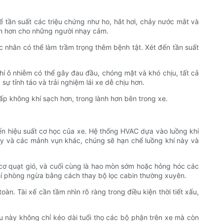
ể tần suất các triệu chứng như ho, hắt hơi, chảy nước mắt và
oàn hơn cho những người nhạy cảm.
c nhân có thể làm trầm trọng thêm bệnh tật. Xét đến tần suất
khí ô nhiễm có thể gây đau đầu, chóng mặt và khó chịu, tất cả
 tỉnh táo và trải nghiệm lái xe dễ chịu hơn.
p không khí sạch hơn, trong lành hơn bên trong xe.
ến hiệu suất cơ học của xe. Hệ thống HVAC dựa vào luồng khí
 cây và các mảnh vụn khác, chúng sẽ hạn chế luồng khí này và
 cơ quạt gió, và cuối cùng là hao mòn sớm hoặc hỏng hóc các
phí phòng ngừa bằng cách thay bộ lọc cabin thường xuyên.
n. Tài xế cần tầm nhìn rõ ràng trong điều kiện thời tiết xấu,
ều này không chỉ kéo dài tuổi thọ các bộ phận trên xe mà còn