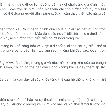
i làm hàng ngày, đi du lịch đường dài hay đi chơi cùng gia đình, mộ
 chịu, các vấn đề sức khỏe, và thậm chí ảnh hưởng đến sự tập trun
n có thể đưa ra quyết định sáng suốt khi cần thay thế hoặc nâng cấ
 bên trong xe. Chức năng chính của nó là giữ lại các hạt lơ lửng t
trường bên trong xe. Mặc dù nhiều người biết bộ lọc gió dưới nắp 
 khí, ảnh hưởng trực tiếp đến người ngồi trong xe.
n, mang lại khả năng bảo vệ vượt trội chống lại các hạt bụi siêu nhỏ 
 trong xe bằng cách liên tục làm sạch không khí đầu vào. Quan trọ
.
hống HVAC (sưởi ấm, thông gió và điều hòa không khí) của xe bằng c
i bụi bẩn, chúng có thể hạn chế luồng không khí và gây thêm áp lự
ủa bạn mà còn duy trì sức khỏe tổng thể của hệ thống không khí trên
đến sức khỏe hô hấp và sự thoải mái nói chung, đặc biệt là trong 
, bụi đường ở những khu vực khô hạn và khí thải ở môi trường đô t