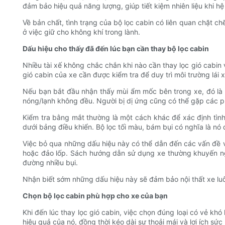
đảm bảo hiệu quả năng lượng, giúp tiết kiệm nhiên liệu khi h
Về bản chất, tình trạng của bộ lọc cabin có liên quan chặt c
ở việc giữ cho không khí trong lành.
Dấu hiệu cho thấy đã đến lúc bạn cần thay bộ lọc cabin
Nhiều tài xế không chắc chắn khi nào cần thay lọc gió cabin 
gió cabin của xe cần được kiểm tra để duy trì môi trường lái
Nếu bạn bắt đầu nhận thấy mùi ẩm mốc bên trong xe, đó là d
nóng/lạnh không đều. Người bị dị ứng cũng có thể gặp các ph
Kiểm tra bằng mắt thường là một cách khác để xác định tìn
dưới bảng điều khiển. Bộ lọc tối màu, bám bụi có nghĩa là nó
Việc bỏ qua những dấu hiệu này có thể dẫn đến các vấn đề về
hoặc đảo lốp. Sách hướng dẫn sử dụng xe thường khuyến ngh
đường nhiều bụi.
Nhận biết sớm những dấu hiệu này sẽ đảm bảo nội thất xe luô
Chọn bộ lọc cabin phù hợp cho xe của bạn
Khi đến lúc thay lọc gió cabin, việc chọn đúng loại có vẻ khó
hiệu quả của nó, đồng thời kéo dài sự thoải mái và lợi ích sức