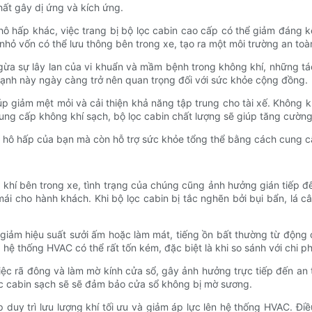
hất gây dị ứng và kích ứng.
ô hấp khác, việc trang bị bộ lọc cabin cao cấp có thể giảm đáng k
 nhỏ vốn có thể lưu thông bên trong xe, tạo ra một môi trường an t
 ngừa sự lây lan của vi khuẩn và mầm bệnh trong không khí, những tá
cạnh này ngày càng trở nên quan trọng đối với sức khỏe cộng đồng.
iúp giảm mệt mỏi và cải thiện khả năng tập trung cho tài xế. Không 
 cấp không khí sạch, bộ lọc cabin chất lượng sẽ giúp tăng cường sự
ệ hô hấp của bạn mà còn hỗ trợ sức khỏe tổng thể bằng cách cung cấ
 khí bên trong xe, tình trạng của chúng cũng ảnh hưởng gián tiếp đ
 mái cho hành khách. Khi bộ lọc cabin bị tắc nghẽn bởi bụi bẩn, lá
giảm hiệu suất sưởi ấm hoặc làm mát, tiếng ồn bất thường từ động
ệ thống HVAC có thể rất tốn kém, đặc biệt là khi so sánh với chi 
c rã đông và làm mờ kính cửa sổ, gây ảnh hưởng trực tiếp đến an toà
ọc cabin sạch sẽ sẽ đảm bảo cửa sổ không bị mờ sương.
 duy trì lưu lượng khí tối ưu và giảm áp lực lên hệ thống HVAC. Đi