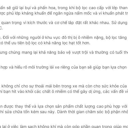
ẩn sẽ giữ lại bụi và phấn hoa, trong khi bộ lọc cao cấp với lớp than
được phủ lớp kháng khuẩn để ngăn ngừa nấm mốc và vi khuẩn phát tr
t quan trọng vì kích thước và cơ chế lắp đặt rất khác nhau. Sử dụ
C.
. Đối với những người ở khu vực đô thị bị ô nhiễm nặng, bộ lọc tăn
 thể ưu tiên bộ lọc có khả năng lọc hạt tốt hơn.
ưng chúng mang lại khả năng bảo vệ vượt trội và thường có tuổi thọ
 hợp và hiểu rõ môi trường lái xe riêng của bạn sẽ giúp bạn lựa chọn
hiết không chỉ cho sự thoải mái bên trong xe mà còn cho sức khỏe củ
 bạn hít vào khỏi các chất ô nhiễm có thể gây dị ứng, các vấn đề 
ần được thay thế và lựa chọn sản phẩm chất lượng cao phù hợp với x
 phí sửa chữa tốn kém sau này. Dành thời gian chăm sóc bộ phận nh
ng lại ở việc làm sạch không khí mà còn góp phần quan trọng giúp mọ