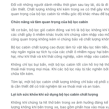
Đối với những người dành nhiều thời gian sau tay lái, dù là đ
cần thiết. Chất lượng không khí kém trong xe có thể gây khó
quan trọng của bộ lọc cabin từ nhiều góc độ khác nhau để bạ
Chức năng và tầm quan trọng của bộ lọc cabin
Về cơ bản, bộ lọc gió cabin đóng vai trò là bộ lọc không khí
các chất gây ô nhiễm khác trước khi chúng xâm nhập vào môi 
cũng quan trọng không kém vì chúng bảo vệ chất lượng không
Bộ lọc cabin chất lượng cao được làm từ vật liệu lọc tiên tiế
này ngăn ngừa sự tích tụ của các chất ô nhiễm nguy hại bên
hại, như khí thải và khí thải công nghiệp, xâm nhập vào cabin
Không chỉ lọc bụi bẩn, một bộ lọc cabin tốt còn hỗ trợ hệ t
thoải mái trong mọi mùa. Khi các bộ lọc này bị tắc nghẽn bở
chữa tốn kém.
Tóm lại, một bộ lọc cabin chất lượng không chỉ bảo vệ phổi c
là cần thiết để có trải nghiệm lái xe thoải mái và an toàn.
Lợi ích sức khỏe khi sử dụng bộ lọc cabin chất lượng
Không khí chúng ta hít thở bên trong xe ảnh hưởng đáng kể 
lượng không khí bên trong xe, bao gồm phấn hoa vào mùa xuân