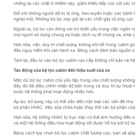
chống lại các chất ô nhiễm này, giảm thiểu tiếp xúc với các c
Đối với những người dễ bị dị ứng, hen suyễn hoặc các bệnh h
nghẹt mũi. Những bộ lọc này giữ lại các chất gây dị ứng cực
Ngoài ra, bộ lọc còn đóng vai trò thiết yếu trong việc ngăn
mọi người sử dụng chung xe hoặc dịch vụ đi chung xe, khía 
Hơn nữa, việc duy trì chất lượng không khí tốt trong cabin g
đều nguy hiểm khi vận hành xe. Bằng cách đảm bảo nguồn cung
Tóm lại, đầu tư vào bộ lọc cabin cao cấp không chỉ bảo vệ h
Tác động của bộ lọc cabin đến hiệu suất của xe
Mặc dù bộ lọc cabin chủ yếu tập trung vào chất lượng không
đầy đủ để điều chỉnh nhiệt độ bên trong và duy trì sự thoải
buộc hệ thống phải hoạt động nhiều hơn.
Áp lực bổ sung này có thể dẫn đến một loạt các vấn đề như 
bộ phận HVAC. Việc sửa chữa hoặc thay thế các bộ phận của h
Hơn nữa, hệ thống HVAC bị trục trặc có thể ảnh hưởng đến việ
và một hệ thống điều hòa hoạt động tốt được hỗ trợ bởi bộ l
Bằng cách lựa chọn bộ lọc cabin chất lượng cao, bạn sẽ giúp