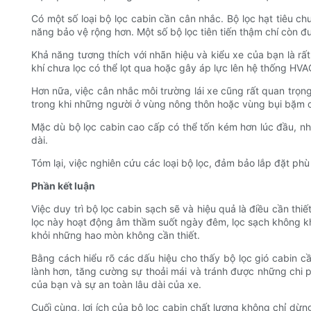
Có một số loại bộ lọc cabin cần cân nhắc. Bộ lọc hạt tiêu chu
năng bảo vệ rộng hơn. Một số bộ lọc tiên tiến thậm chí còn 
Khả năng tương thích với nhãn hiệu và kiểu xe của bạn là rấ
khí chưa lọc có thể lọt qua hoặc gây áp lực lên hệ thống HVA
Hơn nữa, việc cân nhắc môi trường lái xe cũng rất quan trọng
trong khi những người ở vùng nông thôn hoặc vùng bụi bặm có
Mặc dù bộ lọc cabin cao cấp có thể tốn kém hơn lúc đầu, nh
dài.
Tóm lại, việc nghiên cứu các loại bộ lọc, đảm bảo lắp đặt phù
Phần kết luận
Việc duy trì bộ lọc cabin sạch sẽ và hiệu quả là điều cần t
lọc này hoạt động âm thầm suốt ngày đêm, lọc sạch không khí
khỏi những hao mòn không cần thiết.
Bằng cách hiểu rõ các dấu hiệu cho thấy bộ lọc gió cabin c
lành hơn, tăng cường sự thoải mái và tránh được những chi
của bạn và sự an toàn lâu dài của xe.
Cuối cùng, lợi ích của bộ lọc cabin chất lượng không chỉ dừ