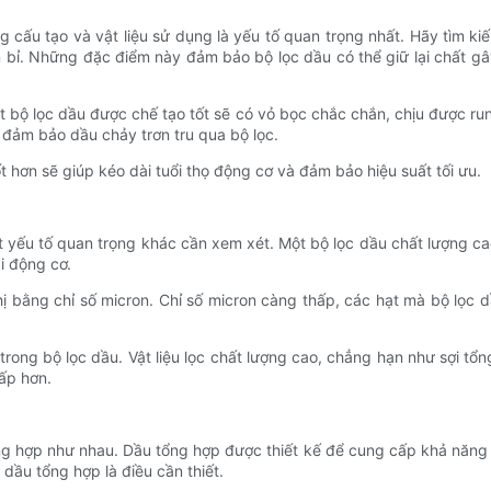
g cấu tạo và vật liệu sử dụng là yếu tố quan trọng nhất. Hãy tìm k
bền bỉ. Những đặc điểm này đảm bảo bộ lọc dầu có thể giữ lại chất g
t bộ lọc dầu được chế tạo tốt sẽ có vỏ bọc chắc chắn, chịu được ru
 đảm bảo dầu chảy trơn tru qua bộ lọc.
ốt hơn sẽ giúp kéo dài tuổi thọ động cơ và đảm bảo hiệu suất tối ưu.
t yếu tố quan trọng khác cần xem xét. Một bộ lọc dầu chất lượng ca
i động cơ.
hị bằng chỉ số micron. Chỉ số micron càng thấp, các hạt mà bộ lọc d
rong bộ lọc dầu. Vật liệu lọc chất lượng cao, chẳng hạn như sợi tổn
hấp hơn.
ng hợp như nhau. Dầu tổng hợp được thiết kế để cung cấp khả năng bô
dầu tổng hợp là điều cần thiết.