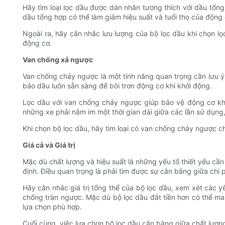
Hãy tìm loại lọc dầu được dán nhãn tương thích với dầu tổn
dầu tổng hợp có thể làm giảm hiệu suất và tuổi thọ của động 
Ngoài ra, hãy cân nhắc lưu lượng của bộ lọc dầu khi chọn l
động cơ.
Van chống xả ngược
Van chống chảy ngược là một tính năng quan trọng cần lưu ý
bảo dầu luôn sẵn sàng để bôi trơn động cơ khi khởi động.
Lọc dầu với van chống chảy ngược giúp bảo vệ động cơ khỏ
những xe phải nằm im một thời gian dài giữa các lần sử dụn
Khi chọn bộ lọc dầu, hãy tìm loại có van chống chảy ngược c
Giá cả và Giá trị
Mặc dù chất lượng và hiệu suất là những yếu tố thiết yếu cần 
định. Điều quan trọng là phải tìm được sự cân bằng giữa chi p
Hãy cân nhắc giá trị tổng thể của bộ lọc dầu, xem xét các y
chống tràn ngược. Mặc dù bộ lọc dầu đắt tiền hơn có thể man
lựa chọn phù hợp.
Cuối cùng, việc lựa chọn bộ lọc dầu cân bằng giữa chất lượn