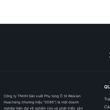
QU
Công ty TNHH Sản xuất Phụ tùng Ô tô Weixian
Tr
Huachang
(thương hiệu "0086") là một doanh
Cá
nghiệp hiện đại về nghiên cứu và phát triển, sản