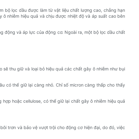
iếm bộ lọc dầu được làm từ vật liệu chất lượng cao, chẳng hạn
ây ô nhiễm hiệu quả và chịu được nhiệt độ và áp suất cao bên
ng động và áp lực của động cơ. Ngoài ra, một bộ lọc dầu chất
o sẽ thu giữ và loại bỏ hiệu quả các chất gây ô nhiễm như bụi
ầu có thể giữ lại càng nhỏ. Chỉ số micron càng thấp cho thấy
g hợp hoặc cellulose, có thể giữ lại chất gây ô nhiễm hiệu quả
i trơn và bảo vệ vượt trội cho động cơ hiện đại, do đó, việc