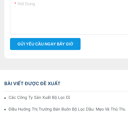
Nội Dung
GỬI YÊU CẦU NGAY BÂY GIỜ
BÀI VIẾT ĐƯỢC ĐỀ XUẤT
Các Công Ty Sản Xuất Bộ Lọc Dầu Hàng Đầu: Tổng Quan Toàn 
Điều Hướng Thị Trường Bán Buôn Bộ Lọc Dầu: Mẹo Và Thủ Thuậ