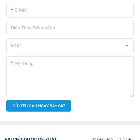
E-Mail
Điện Thoại/WhatsApp
MOQ
Nội Dung
GỬI YÊU CẦU NGAY BÂY GIỜ
BÀI VIẾT ĐƯỢC ĐỀ XUẤT
Trường Hợp
Tin Tức