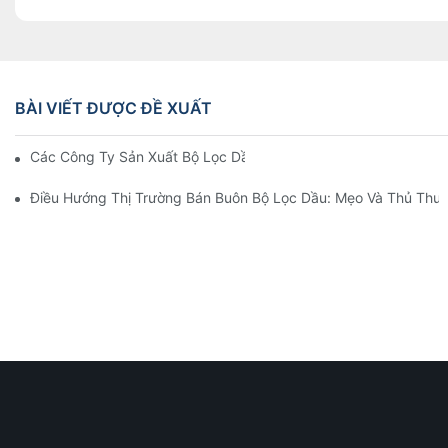
BÀI VIẾT ĐƯỢC ĐỀ XUẤT
Các Công Ty Sản Xuất Bộ Lọc Dầu Hàng Đầu: Tổng Quan Toàn 
Điều Hướng Thị Trường Bán Buôn Bộ Lọc Dầu: Mẹo Và Thủ Thuậ