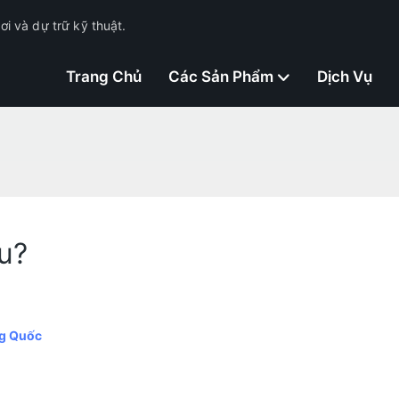
i và dự trữ kỹ thuật.
Trang Chủ
Các Sản Phẩm
Dịch Vụ
u?
ung Quốc