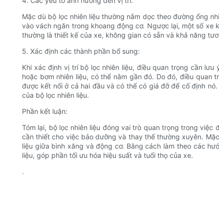
4. Các yếu tố ảnh hưởng đến vị trí:
Mặc dù bộ lọc nhiên liệu thường nằm dọc theo đường ống nhiê
vào vách ngăn trong khoang động cơ. Ngược lại, một số xe kh
thường là thiết kế của xe, không gian có sẵn và khả năng tươn
5. Xác định các thành phần bổ sung:
Khi xác định vị trí bộ lọc nhiên liệu, điều quan trọng cần l
hoặc bơm nhiên liệu, có thể nằm gần đó. Do đó, điều quan tr
được kết nối ở cả hai đầu và có thể có giá đỡ để cố định nó.
của bộ lọc nhiên liệu.
Phần kết luận:
Tóm lại, bộ lọc nhiên liệu đóng vai trò quan trọng trong việ
cần thiết cho việc bảo dưỡng và thay thế thường xuyên. Mặc 
liệu giữa bình xăng và động cơ. Bằng cách làm theo các hư
liệu, góp phần tối ưu hóa hiệu suất và tuổi thọ của xe.
.