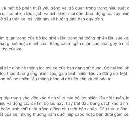
 và một bộ phận thiết yếu đóng vai trò quan trọng trong hiệu suất củ
 chỉ có nhiên liệu sạch và tinh khiết mới đến được động cơ. Tuy nhiên
 đâu trên xe, bài viết này sẽ hướng dẫn bạn quy trình.
tầm quan trọng của bộ lọc nhiên liệu trong hệ thống nhiên liệu của xe
n, hạt gỉ sét hoặc mảnh vụn. Bằng cách ngăn chặn các chất gây ô nh
i thọ của xe.
phải xác định hệ thống lọc mà xe của bạn đang sử dụng. Có hai loại ph
c theo đường ống nhiên liệu, giữa bình nhiên liệu và động cơ. Mặt kh
ng bộ lọc nhiên liệu thẳng hàng vì dễ tiếp cận và dễ bảo trì.
g tập trung vào việc xác định vị trí của bộ lọc nhiên liệu nội tuyến, 
liệu và động cơ. Để tìm bộ lọc này, hãy bắt đầu bằng cách xác định
 hoặc hình chữ nhật trông giống như một hộp chứa. Cấu trúc giống n
uất của xe, nhưng thường nằm dưới nắp capo hoặc bên dưới gầm xe