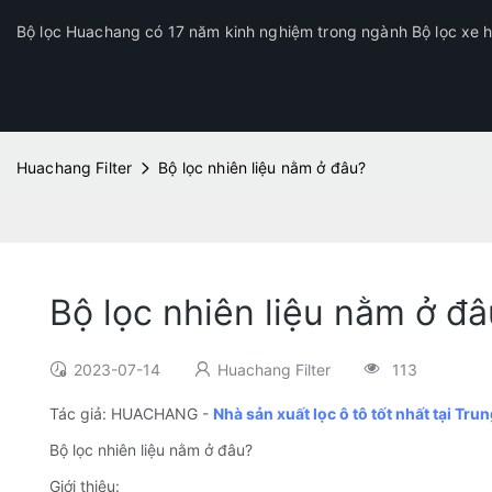
Bộ lọc Huachang có 17 năm kinh nghiệm trong ngành Bộ lọc xe hơ
Huachang Filter
Bộ lọc nhiên liệu nằm ở đâu?
Bộ lọc nhiên liệu nằm ở đâ
2023-07-14
Huachang Filter
113
Tác giả: HUACHANG -
Nhà sản xuất lọc ô tô tốt nhất tại Tr
Bộ lọc nhiên liệu nằm ở đâu?
Giới thiệu: