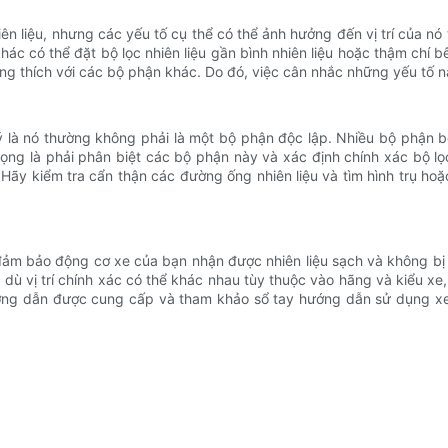
n liệu, nhưng các yếu tố cụ thể có thể ảnh hưởng đến vị trí của nó 
ác có thể đặt bộ lọc nhiên liệu gần bình nhiên liệu hoặc thậm chí
g thích với các bộ phận khác. Do đó, việc cân nhắc những yếu tố này 
ưu ý là nó thường không phải là một bộ phận độc lập. Nhiều bộ phận
ọng là phải phân biệt các bộ phận này và xác định chính xác bộ lọc 
 Hãy kiểm tra cẩn thận các đường ống nhiên liệu và tìm hình trụ ho
c đảm bảo động cơ xe của bạn nhận được nhiên liệu sạch và không bị n
dù vị trí chính xác có thể khác nhau tùy thuộc vào hãng và kiểu xe
ớng dẫn được cung cấp và tham khảo sổ tay hướng dẫn sử dụng xe, b