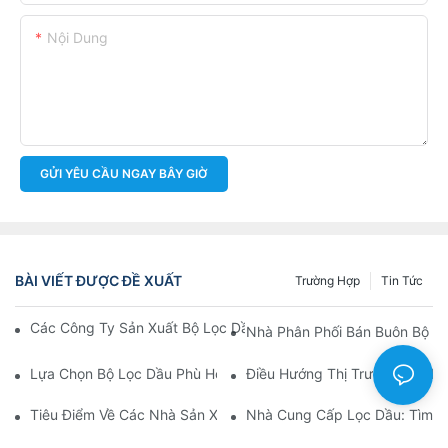
Nội Dung
GỬI YÊU CẦU NGAY BÂY GIỜ
BÀI VIẾT ĐƯỢC ĐỀ XUẤT
Trường Hợp
Tin Tức
Các Công Ty Sản Xuất Bộ Lọc Dầu Hàng Đầu: Tổng Quan Toàn 
Nhà Phân Phối Bán Buôn Bộ Lọ
Lựa Chọn Bộ Lọc Dầu Phù Hợp Cho Mẫu Xe Của Bạn: Những Câ
Điều Hướng Thị Trường Bán Bu
Tiêu Điểm Về Các Nhà Sản Xuất Bộ Lọc Dầu Hàng Đầu Và Nhữn
Nhà Cung Cấp Lọc Dầu: Tìm K