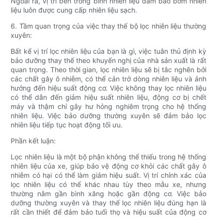
Ngoài ra, vị trí bên trong bình nhiên liệu đảm bảo bơm nhiên
liệu luôn được cung cấp nhiên liệu sạch.
6. Tầm quan trọng của việc thay thế bộ lọc nhiên liệu thường
xuyên:
Bất kể vị trí lọc nhiên liệu của bạn là gì, việc tuân thủ định kỳ
bảo dưỡng thay thế theo khuyến nghị của nhà sản xuất là rất
quan trọng. Theo thời gian, lọc nhiên liệu sẽ bị tắc nghẽn bởi
các chất gây ô nhiễm, có thể cản trở dòng nhiên liệu và ảnh
hưởng đến hiệu suất động cơ. Việc không thay lọc nhiên liệu
có thể dẫn đến giảm hiệu suất nhiên liệu, động cơ bị chết
máy và thậm chí gây hư hỏng nghiêm trọng cho hệ thống
nhiên liệu. Việc bảo dưỡng thường xuyên sẽ đảm bảo lọc
nhiên liệu tiếp tục hoạt động tối ưu.
Phần kết luận:
Lọc nhiên liệu là một bộ phận không thể thiếu trong hệ thống
nhiên liệu của xe, giúp bảo vệ động cơ khỏi các chất gây ô
nhiễm có hại có thể làm giảm hiệu suất. Vị trí chính xác của
lọc nhiên liệu có thể khác nhau tùy theo mẫu xe, nhưng
thường nằm gần bình xăng hoặc gần động cơ. Việc bảo
dưỡng thường xuyên và thay thế lọc nhiên liệu đúng hạn là
rất cần thiết để đảm bảo tuổi thọ và hiệu suất của động cơ