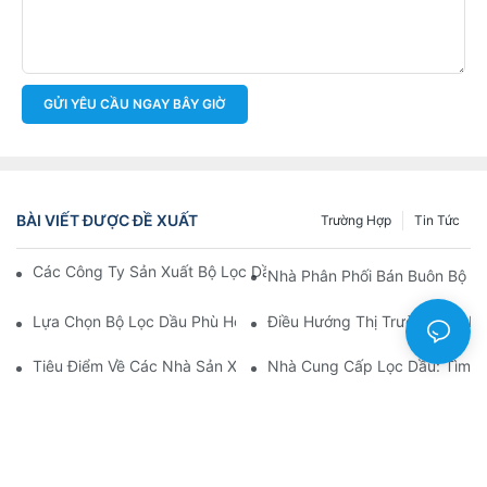
GỬI YÊU CẦU NGAY BÂY GIỜ
BÀI VIẾT ĐƯỢC ĐỀ XUẤT
Trường Hợp
Tin Tức
Các Công Ty Sản Xuất Bộ Lọc Dầu Hàng Đầu: Tổng Quan Toàn 
Nhà Phân Phối Bán Buôn Bộ Lọ
Lựa Chọn Bộ Lọc Dầu Phù Hợp Cho Mẫu Xe Của Bạn: Những Câ
Điều Hướng Thị Trường Bán Bu
Tiêu Điểm Về Các Nhà Sản Xuất Bộ Lọc Dầu Hàng Đầu Và Nhữn
Nhà Cung Cấp Lọc Dầu: Tìm K