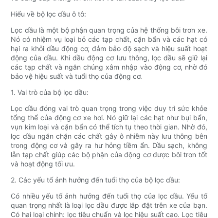
Hiểu về bộ lọc dầu ô tô:
Lọc dầu là một bộ phận quan trọng của hệ thống bôi trơn xe.
Nó có nhiệm vụ loại bỏ các tạp chất, cặn bẩn và các hạt có
hại ra khỏi dầu động cơ, đảm bảo độ sạch và hiệu suất hoạt
động của dầu. Khi dầu động cơ lưu thông, lọc dầu sẽ giữ lại
các tạp chất và ngăn chúng xâm nhập vào động cơ, nhờ đó
bảo vệ hiệu suất và tuổi thọ của động cơ.
1. Vai trò của bộ lọc dầu:
Lọc dầu đóng vai trò quan trọng trong việc duy trì sức khỏe
tổng thể của động cơ xe hơi. Nó giữ lại các hạt như bụi bẩn,
vụn kim loại và cặn bẩn có thể tích tụ theo thời gian. Nhờ đó,
lọc dầu ngăn chặn các chất gây ô nhiễm này lưu thông bên
trong động cơ và gây ra hư hỏng tiềm ẩn. Dầu sạch, không
lẫn tạp chất giúp các bộ phận của động cơ được bôi trơn tốt
và hoạt động tối ưu.
2. Các yếu tố ảnh hưởng đến tuổi thọ của bộ lọc dầu:
Có nhiều yếu tố ảnh hưởng đến tuổi thọ của lọc dầu. Yếu tố
quan trọng nhất là loại lọc dầu được lắp đặt trên xe của bạn.
Có hai loại chính: lọc tiêu chuẩn và lọc hiệu suất cao. Lọc tiêu