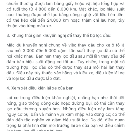
chuẩn thường được làm bằng giấy hoặc vật liệu tổng hợp và
có tuổi thọ từ 4.800 đến 8.000 km. Mặt khác, lọc hiệu suất
cao, thường được chế tạo bằng công nghệ vật liệu tiên tiến,
có thể kéo dài đến 24.000 km hoặc thậm chí lâu hơn, tùy
thuộc vào từng mẫu xe.
3. Khung thời gian khuyến nghị để thay thế bộ lọc dầu:
Mặc dù khuyến nghị chung về việc thay dầu cho xe ô tô là
sau mỗi 3.000 đến 5.000 dặm, tần suất thay lọc dầu có thể
hơi khác nhau. Bạn nên thay lọc dầu sau mỗi lần thay dầu để
đảm bảo hiệu suất động cơ tối ưu. Tuy nhiên, trong một số
trường hợp, lọc dầu có thể được thay sau mỗi hai lần thay
dầu. Điều này tùy thuộc vào hãng và kiểu xe, điều kiện lái xe
và loại lọc dầu được lắp đặt.
4. Xem xét điều kiện lái xe của bạn:
Lái xe trong điều kiện khắc nghiệt, chẳng hạn như thời tiết
nóng, giao thông đông đúc hoặc đường bụi, có thể cần thay
lọc dầu thường xuyên hơn. Những điều kiện này làm tăng
nguy cơ bụi bẩn và mảnh vụn xâm nhập vào động cơ, có thể
dẫn đến tắc nghẽn và giảm hiệu suất lọc. Do đó, điều quan
trọng là phải tính đến môi trường lái xe của bạn và điều chỉnh
lịch thay lọc dầu cho phù hợp.