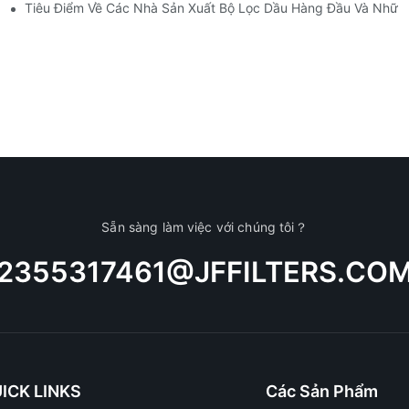
t
Tiêu Điểm Về Các Nhà Sản Xuất Bộ Lọc Dầu Hàng Đầu Và Những
Sẵn sàng làm việc với chúng tôi？
2355317461@JFFILTERS.CO
ICK LINKS
Các Sản Phẩm