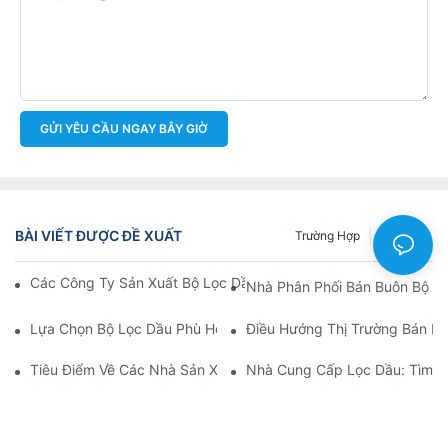
GỬI YÊU CẦU NGAY BÂY GIỜ
BÀI VIẾT ĐƯỢC ĐỀ XUẤT
Trường Hợp
Tin Tức
Các Công Ty Sản Xuất Bộ Lọc Dầu Hàng Đầu: Tổng Quan Toàn 
Nhà Phân Phối Bán Buôn Bộ Lọ
Lựa Chọn Bộ Lọc Dầu Phù Hợp Cho Mẫu Xe Của Bạn: Những Câ
Điều Hướng Thị Trường Bán Bu
Tiêu Điểm Về Các Nhà Sản Xuất Bộ Lọc Dầu Hàng Đầu Và Nhữn
Nhà Cung Cấp Lọc Dầu: Tìm K