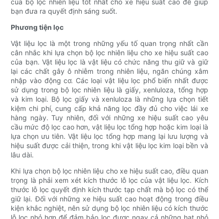
của bộ lọc nhiên liệu tốt nhất cho xe hiệu suất cao để giúp
bạn đưa ra quyết định sáng suốt.
Phương tiện lọc
Vật liệu lọc là một trong những yếu tố quan trọng nhất cần
cân nhắc khi lựa chọn bộ lọc nhiên liệu cho xe hiệu suất cao
của bạn. Vật liệu lọc là vật liệu có chức năng thu giữ và giữ
lại các chất gây ô nhiễm trong nhiên liệu, ngăn chúng xâm
nhập vào động cơ. Các loại vật liệu lọc phổ biến nhất được
sử dụng trong bộ lọc nhiên liệu là giấy, xenluloza, tổng hợp
và kim loại. Bộ lọc giấy và xenluloza là những lựa chọn tiết
kiệm chi phí, cung cấp khả năng lọc đầy đủ cho việc lái xe
hàng ngày. Tuy nhiên, đối với những xe hiệu suất cao yêu
cầu mức độ lọc cao hơn, vật liệu lọc tổng hợp hoặc kim loại là
lựa chọn ưu tiên. Vật liệu lọc tổng hợp mang lại lưu lượng và
hiệu suất được cải thiện, trong khi vật liệu lọc kim loại bền và
lâu dài.
Khi lựa chọn bộ lọc nhiên liệu cho xe hiệu suất cao, điều quan
trọng là phải xem xét kích thước lỗ lọc của vật liệu lọc. Kích
thước lỗ lọc quyết định kích thước tạp chất mà bộ lọc có thể
giữ lại. Đối với những xe hiệu suất cao hoạt động trong điều
kiện khắc nghiệt, nên sử dụng bộ lọc nhiên liệu có kích thước
lỗ lọc nhỏ hơn để đảm bảo lọc được ngay cả những hạt nhỏ