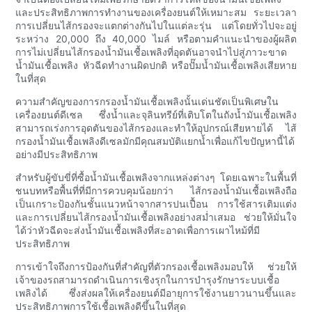
และประสิทธิภาพการทำงานของเครื่องยนต์ให้เหมาะสม ระยะเวลา
การเปลี่ยนไส้กรองจะแตกต่างกันไปในแต่ละรุ่น แต่โดยทั่วไปจะอยู่
ระหว่าง 20,000 ถึง 40,000 ไมล์ หรือตามคำแนะนำของผู้ผลิต
การไม่เปลี่ยนไส้กรองน้ำมันเชื้อเพลิงที่อุดตันอาจนำไปสู่ภาวะขาด
น้ำมันเชื้อเพลิง หัวฉีดทำงานผิดปกติ หรือปั๊มน้ำมันเชื้อเพลิงเสียหาย
ในที่สุด
ความสำคัญของการกรองน้ำมันเชื้อเพลิงนั้นเด่นชัดเป็นพิเศษใน
เครื่องยนต์ดีเซล ซึ่งน้ำและจุลินทรีย์ที่เติบโตในถังน้ำมันเชื้อเพลิง
สามารถเร่งการอุดตันของไส้กรองและทำให้อุปกรณ์เสียหายได้ ไส้
กรองน้ำมันเชื้อเพลิงดีเซลมักมีคุณสมบัติแยกน้ำเพื่อแก้ไขปัญหานี้ได้
อย่างมีประสิทธิภาพ
สำหรับผู้ขับขี่ที่ซื้อน้ำมันเชื้อเพลิงจากแหล่งต่างๆ โดยเฉพาะในพื้นที่
ชนบทหรือพื้นที่ที่มีการควบคุมน้อยกว่า ไส้กรองน้ำมันเชื้อเพลิงถือ
เป็นเกราะป้องกันชั้นแนวหน้าจากสารปนเปื้อน การใช้สารเติมแต่ง
และการเปลี่ยนไส้กรองน้ำมันเชื้อเพลิงอย่างสม่ำเสมอ ช่วยให้มั่นใจ
ได้ว่าหัวฉีดจะส่งน้ำมันเชื้อเพลิงที่สะอาดเพื่อการเผาไหม้ที่มี
ประสิทธิภาพ
การเข้าใจถึงการป้องกันที่สำคัญที่ตัวกรองเชื้อเพลิงมอบให้ ช่วยให้
เจ้าของรถสามารถดำเนินการเชิงรุกในการบำรุงรักษาระบบเชื้อ
เพลิงได้ ซึ่งส่งผลให้เครื่องยนต์มีอายุการใช้งานยาวนานขึ้นและ
ประสิทธิภาพการใช้เชื้อเพลิงดีขึ้นในที่สุด