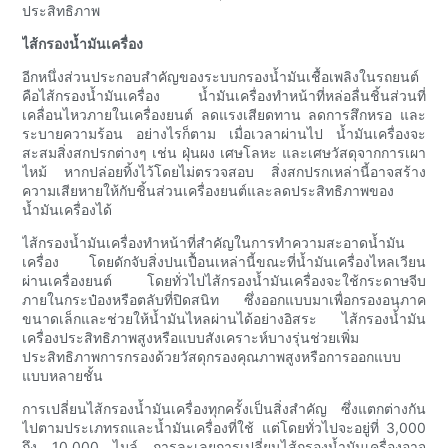
ประสิทธิภาพ
ไส้กรองน้ำมันเครื่อง
อีกหนึ่งส่วนประกอบสำคัญของระบบกรองน้ำมันเชื้อเพลิงในรถยนต์
คือไส้กรองน้ำมันเครื่อง น้ำมันเครื่องทำหน้าที่หล่อลื่นชิ้นส่วนที่
เคลื่อนไหวภายในเครื่องยนต์ ลดแรงเสียดทาน ลดการสึกหรอ และ
ระบายความร้อน อย่างไรก็ตาม เมื่อเวลาผ่านไป น้ำมันเครื่องจะ
สะสมสิ่งสกปรกต่างๆ เช่น ฝุ่นผง เศษโลหะ และเศษวัสดุจากการเผา
ไหม้ หากปล่อยทิ้งไว้โดยไม่ตรวจสอบ สิ่งสกปรกเหล่านี้อาจสร้าง
ความเสียหายให้กับชิ้นส่วนเครื่องยนต์และลดประสิทธิภาพของ
น้ำมันเครื่องได้
ไส้กรองน้ำมันเครื่องทำหน้าที่สำคัญในการทำความสะอาดน้ำมัน
เครื่อง โดยดักจับสิ่งปนเปื้อนเหล่านี้ขณะที่น้ำมันเครื่องไหลเวียน
ผ่านเครื่องยนต์ โดยทั่วไปไส้กรองน้ำมันเครื่องจะใช้กระดาษจีบ
ภายในกระป๋องหรือตลับที่ปิดสนิท ซึ่งออกแบบมาเพื่อกรองอนุภาค
ขนาดเล็กและช่วยให้น้ำมันไหลผ่านได้อย่างอิสระ ไส้กรองน้ำมัน
เครื่องประสิทธิภาพสูงหรือแบบสังเคราะห์บางรุ่นช่วยเพิ่ม
ประสิทธิภาพการกรองด้วยวัสดุกรองคุณภาพสูงหรือการออกแบบ
แบบหลายชั้น
การเปลี่ยนไส้กรองน้ำมันเครื่องทุกครั้งเป็นสิ่งสำคัญ ซึ่งแตกต่างกัน
ไปตามประเภทรถและน้ำมันเครื่องที่ใช้ แต่โดยทั่วไปจะอยู่ที่ 3,000
ถึง 10,000 ไมล์ การละเลยการเปลี่ยนไส้กรองน้ำมันเครื่องอาจ