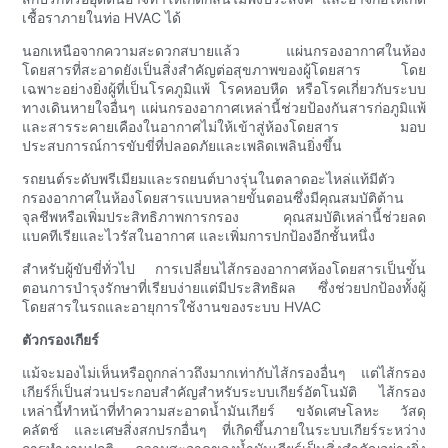
เชื้อราภายในท่อ HVAC ได้
นอกเหนือจากความสะดวกสบายแล้ว แผ่นกรองอากาศในห้อง
โดยสารที่สะอาดยังเป็นสิ่งสำคัญต่อสุขภาพของผู้โดยสาร โดย
เฉพาะอย่างยิ่งผู้ที่เป็นโรคภูมิแพ้ โรคหอบหืด หรือโรคเกี่ยวกับระบบ
ทางเดินหายใจอื่นๆ แผ่นกรองอากาศเหล่านี้ช่วยป้องกันสารก่อภูมิแพ้
และสารระคายเคืองในอากาศไม่ให้เข้าสู่ห้องโดยสาร มอบ
ประสบการณ์การขับขี่ที่ปลอดภัยและเพลิดเพลินยิ่งขึ้น
รถยนต์ระดับพรีเมียมและรถยนต์บางรุ่นในตลาดอะไหล่แท้มีตัว
กรองอากาศในห้องโดยสารแบบหลายขั้นตอนซึ่งมีคุณสมบัติต้าน
จุลชีพหรือเพิ่มประสิทธิภาพการกรอง คุณสมบัติเหล่านี้ช่วยลด
แบคทีเรียและไวรัสในอากาศ และเพิ่มการปกป้องอีกชั้นหนึ่ง
สำหรับผู้ขับขี่ทั่วไป การเปลี่ยนไส้กรองอากาศห้องโดยสารเป็นขั้น
ตอนการบำรุงรักษาที่เรียบง่ายแต่มีประสิทธิผล ซึ่งช่วยปกป้องทั้งผู้
โดยสารในรถและอายุการใช้งานของระบบ HVAC
ตัวกรองเกียร์
แม้จะมองไม่เห็นหรือถูกกล่าวถึงมากเท่ากับไส้กรองอื่นๆ แต่ไส้กรอง
เกียร์ก็เป็นส่วนประกอบสำคัญสำหรับระบบเกียร์อัตโนมัติ ไส้กรอง
เหล่านี้ทำหน้าที่ทำความสะอาดน้ำมันเกียร์ ขจัดเศษโลหะ วัสดุ
คลัตช์ และเศษสิ่งสกปรกอื่นๆ ที่เกิดขึ้นภายในระบบเกียร์ระหว่าง