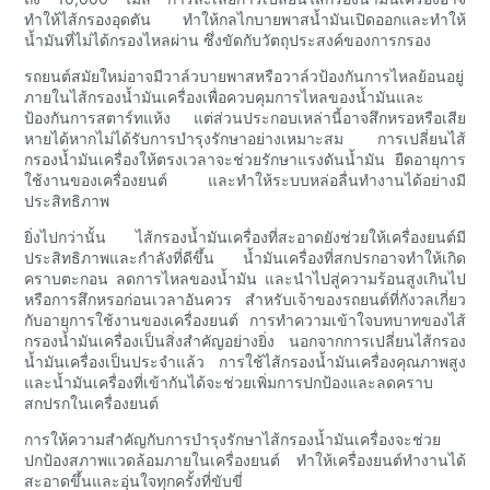
ทำให้ไส้กรองอุดตัน ทำให้กลไกบายพาสน้ำมันเปิดออกและทำให้
น้ำมันที่ไม่ได้กรองไหลผ่าน ซึ่งขัดกับวัตถุประสงค์ของการกรอง
รถยนต์สมัยใหม่อาจมีวาล์วบายพาสหรือวาล์วป้องกันการไหลย้อนอยู่
ภายในไส้กรองน้ำมันเครื่องเพื่อควบคุมการไหลของน้ำมันและ
ป้องกันการสตาร์ทแห้ง แต่ส่วนประกอบเหล่านี้อาจสึกหรอหรือเสีย
หายได้หากไม่ได้รับการบำรุงรักษาอย่างเหมาะสม การเปลี่ยนไส้
กรองน้ำมันเครื่องให้ตรงเวลาจะช่วยรักษาแรงดันน้ำมัน ยืดอายุการ
ใช้งานของเครื่องยนต์ และทำให้ระบบหล่อลื่นทำงานได้อย่างมี
ประสิทธิภาพ
ยิ่งไปกว่านั้น ไส้กรองน้ำมันเครื่องที่สะอาดยังช่วยให้เครื่องยนต์มี
ประสิทธิภาพและกำลังที่ดีขึ้น น้ำมันเครื่องที่สกปรกอาจทำให้เกิด
คราบตะกอน ลดการไหลของน้ำมัน และนำไปสู่ความร้อนสูงเกินไป
หรือการสึกหรอก่อนเวลาอันควร สำหรับเจ้าของรถยนต์ที่กังวลเกี่ยว
กับอายุการใช้งานของเครื่องยนต์ การทำความเข้าใจบทบาทของไส้
กรองน้ำมันเครื่องเป็นสิ่งสำคัญอย่างยิ่ง นอกจากการเปลี่ยนไส้กรอง
น้ำมันเครื่องเป็นประจำแล้ว การใช้ไส้กรองน้ำมันเครื่องคุณภาพสูง
และน้ำมันเครื่องที่เข้ากันได้จะช่วยเพิ่มการปกป้องและลดคราบ
สกปรกในเครื่องยนต์
การให้ความสำคัญกับการบำรุงรักษาไส้กรองน้ำมันเครื่องจะช่วย
ปกป้องสภาพแวดล้อมภายในเครื่องยนต์ ทำให้เครื่องยนต์ทำงานได้
สะอาดขึ้นและอุ่นใจทุกครั้งที่ขับขี่