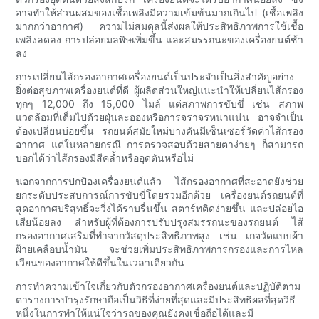
อาจทำให้ส่วนผสมของเชื้อเพลิงมีความเข้มข้นมากเกินไป (เชื้อเพลิง
มากกว่าอากาศ) ความไม่สมดุลนี้ส่งผลให้ประสิทธิภาพการใช้เชื้อ
เพลิงลดลง การปล่อยมลพิษเพิ่มขึ้น และสมรรถนะของเครื่องยนต์ช้า
ลง
การเปลี่ยนไส้กรองอากาศเครื่องยนต์เป็นประจำเป็นสิ่งสำคัญอย่าง
ยิ่งต่อสุขภาพเครื่องยนต์ที่ดี ผู้ผลิตส่วนใหญ่แนะนำให้เปลี่ยนไส้กรอง
ทุกๆ 12,000 ถึง 15,000 ไมล์ แต่สภาพการขับขี่ เช่น สภาพ
แวดล้อมที่เต็มไปด้วยฝุ่นละอองหรือการจราจรหนาแน่น อาจจำเป็น
ต้องเปลี่ยนบ่อยขึ้น รถยนต์สมัยใหม่บางคันมีเซ็นเซอร์วัดค่าไส้กรอง
อากาศ แต่ในหลายกรณี การตรวจสอบด้วยสายตาง่ายๆ ก็สามารถ
บอกได้ว่าไส้กรองมีสีคล้ำหรืออุดตันหรือไม่
นอกจากการปกป้องเครื่องยนต์แล้ว ไส้กรองอากาศที่สะอาดยังช่วย
ยกระดับประสบการณ์การขับขี่โดยรวมอีกด้วย เครื่องยนต์รถยนต์ที่
สูดอากาศบริสุทธิ์จะวิ่งได้ราบรื่นขึ้น สตาร์ทติดง่ายขึ้น และปล่อยไอ
เสียน้อยลง สำหรับผู้ที่ต้องการปรับปรุงสมรรถนะของรถยนต์ ไส้
กรองอากาศเสริมที่ทำจากวัสดุประสิทธิภาพสูง เช่น เกจวัดแบบผ้า
ฝ้ายเคลือบน้ำมัน จะช่วยเพิ่มประสิทธิภาพการกรองและการไหล
เวียนของอากาศให้ดีขึ้นในเวลาเดียวกัน
การทำความเข้าใจเกี่ยวกับตัวกรองอากาศเครื่องยนต์และปฏิบัติตาม
ตารางการบำรุงรักษาถือเป็นวิธีที่ง่ายที่สุดและมีประสิทธิผลที่สุดวิธี
หนึ่งในการทำให้แน่ใจว่ารถของคุณยังคงเชื่อถือได้และมี