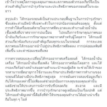
เข้าใจว่าเหตุใดการดูแลคุณภาพและสภาพของตัวกรองเกียร์จึงเป็น
ส่วนสำคัญในการบำรุงรักษาและประสิทธิภาพของรถยนต์ในระยะ
ยาว
สรุปแล้ว ไส้กรองรถยนต์เป็นส่วนประกอบพื้นฐานในการบำรุงรักษา
ซึ่งแต่ละส่วนมีหน้าที่เฉพาะตัวในการปกป้องรถยนต์ของคุณ ตั้งแต่
การทำให้เครื่องยนต์หายใจอากาศที่สะอาดและทำงานด้วยน้ำมัน
เชื้อเพลิงที่ปราศจากการปนเปื้อน ไปจนถึงการรักษาคุณภาพของ
น้ำมันเกียร์และการรักษาคุณภาพอากาศสำหรับผู้โดยสาร ไส้กรองมี
ส่วนเกี่ยวข้องกับระบบสำคัญเกือบทุกระบบในรถยนต์ การละเลย
สภาพของไส้กรองอาจนำไปสู่ประสิทธิภาพที่ลดลง การปล่อยมลพิษที่
เพิ่มขึ้น และค่าซ่อมแซมที่แพง
การตรวจสอบและเปลี่ยนไส้กรองอากาศเครื่องยนต์ ไส้กรองน้ำมัน
เครื่อง ไส้กรองน้ำมันเชื้อเพลิง ไส้กรองอากาศห้องโดยสาร และไส้
กรองเกียร์อย่างสม่ำเสมอตามคำแนะนำของผู้ผลิต จะช่วยให้เจ้าของ
รถสามารถยืดอายุการใช้งานและรักษาประสิทธิภาพการทำงานของ
รถยนต์ได้อย่างมีประสิทธิภาพสูงสุด การหมั่นตรวจสอบข้อมูลเกี่ยว
กับไส้กรองเหล่านี้ไม่เพียงแต่ช่วยปกป้องการลงทุนของคุณเท่านั้น
แต่ยังช่วยให้ประสบการณ์การขับขี่ปลอดภัย สะอาด และมี
ประสิทธิภาพมากขึ้น การบำรุงรักษาอาจดูเหมือนเป็นเรื่องปกติ แต่
ไส้กรองสำคัญเหล่านี้คือสิ่งที่ทำให้รถของคุณทำงานได้อย่างน่าเชื่อ
ถือในทุก ๆ ไมล์