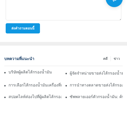
ส่งคำถามตอนนี้
บทความที่แนะนำ
คดี
ข่าว
บริษัทผู้ผลิตไส้กรองน้ำมันชั้นนำ: ภาพรวมที่ครอบคลุม
ผู้จัดจำหน่ายขายส่งไส้กรองน้ำมั
การเลือกไส้กรองน้ำมันเครื่องที่ถูกต้องสำหรับรุ่นรถของคุณ: ข้อควรพิ
การนำทางตลาดขายส่งไส้กรองน้ำ
สปอตไลท์ส่องไปที่ผู้ผลิตไส้กรองน้ำมันชั้นนำและนวัตกรรมของพวกเข
ซัพพลายเออร์ตัวกรองน้ำมัน: ค้