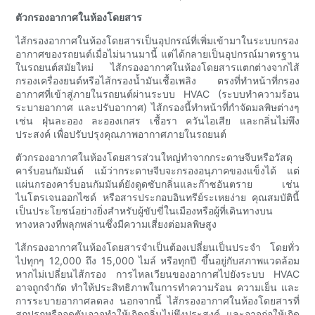
ตัวกรองอากาศในห้องโดยสาร
ไส้กรองอากาศในห้องโดยสารเป็นอุปกรณ์ที่เพิ่มเข้ามาในระบบกรอง
อากาศของรถยนต์เมื่อไม่นานมานี้ แต่ได้กลายเป็นอุปกรณ์มาตรฐาน
ในรถยนต์สมัยใหม่ ไส้กรองอากาศในห้องโดยสารแตกต่างจากไส้
กรองเครื่องยนต์หรือไส้กรองน้ำมันเชื้อเพลิง ตรงที่ทำหน้าที่กรอง
อากาศที่เข้าสู่ภายในรถยนต์ผ่านระบบ HVAC (ระบบทำความร้อน
ระบายอากาศ และปรับอากาศ) ไส้กรองนี้ทำหน้าที่กำจัดมลพิษต่างๆ
เช่น ฝุ่นละออง ละอองเกสร เชื้อรา ควันไอเสีย และกลิ่นไม่พึง
ประสงค์ เพื่อปรับปรุงคุณภาพอากาศภายในรถยนต์
ตัวกรองอากาศในห้องโดยสารส่วนใหญ่ทำจากกระดาษจีบหรือวัสดุ
คาร์บอนกัมมันต์ แม้ว่ากระดาษจีบจะกรองอนุภาคของแข็งได้ แต่
แผ่นกรองคาร์บอนกัมมันต์ยังดูดซับกลิ่นและก๊าซอันตราย เช่น
ไนโตรเจนออกไซด์ หรือสารประกอบอินทรีย์ระเหยง่าย คุณสมบัตินี้
เป็นประโยชน์อย่างยิ่งสำหรับผู้ขับขี่ในเมืองหรือผู้ที่เดินทางบน
ทางหลวงที่พลุกพล่านซึ่งมีความเสี่ยงต่อมลพิษสูง
ไส้กรองอากาศในห้องโดยสารจำเป็นต้องเปลี่ยนเป็นประจำ โดยทั่ว
ไปทุกๆ 12,000 ถึง 15,000 ไมล์ หรือทุกปี ขึ้นอยู่กับสภาพแวดล้อม
หากไม่เปลี่ยนไส้กรอง การไหลเวียนของอากาศไปยังระบบ HVAC
อาจถูกจำกัด ทำให้ประสิทธิภาพในการทำความร้อน ความเย็น และ
การระบายอากาศลดลง นอกจากนี้ ไส้กรองอากาศในห้องโดยสารที่
สกปรกหรืออุดตันอาจทำให้เกิดกลิ่นไม่พึงประสงค์ และอาจก่อให้เกิด