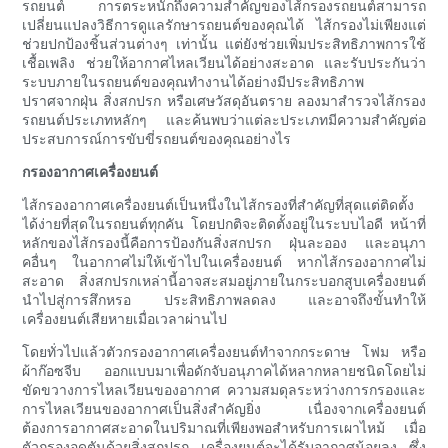
รถยนต์ การตระหนักถึงความสำคัญของไส้กรองรถยนต์สามารถ
เปลี่ยนแปลงวิธีการดูแลรักษารถยนต์ของคุณได้ ไส้กรองไม่เพียงแต่
ช่วยปกป้องชิ้นส่วนต่างๆ เท่านั้น แต่ยังช่วยเพิ่มประสิทธิภาพการใช้
เชื้อเพลิง ช่วยให้อากาศไหลเวียนได้อย่างสะอาด และรับประกันว่า
ระบบภายในรถยนต์ของคุณทำงานได้อย่างมีประสิทธิภาพ
ปราศจากฝุ่น สิ่งสกปรก หรือเศษวัสดุอันตราย ลองมาสำรวจไส้กรอง
รถยนต์ประเภทหลักๆ และค้นพบว่าแต่ละประเภทมีความสำคัญต่อ
ประสบการณ์การขับขี่รถยนต์ของคุณอย่างไร
กรองอากาศเครื่องยนต์
ไส้กรองอากาศเครื่องยนต์เป็นหนึ่งในไส้กรองที่สำคัญที่สุดแต่ติดตั้ง
ได้ง่ายที่สุดในรถยนต์ทุกคัน โดยปกติจะติดตั้งอยู่ในระบบไอดี หน้าที่
หลักของไส้กรองนี้คือการป้องกันสิ่งสกปรก ฝุ่นละออง และอนุภา
คอื่นๆ ในอากาศไม่ให้เข้าไปในเครื่องยนต์ หากไส้กรองอากาศไม่
สะอาด สิ่งสกปรกเหล่านี้อาจสะสมอยู่ภายในกระบอกสูบเครื่องยนต์
นำไปสู่การสึกหรอ ประสิทธิภาพลดลง และอาจถึงขั้นทำให้
เครื่องยนต์เสียหายเมื่อเวลาผ่านไป
โดยทั่วไปแล้วตัวกรองอากาศเครื่องยนต์ทำจากกระดาษ โฟม หรือ
ผ้าก๊อซจีบ ออกแบบมาเพื่อดักจับอนุภาคได้หลากหลายชนิดโดยไม่
ขัดขวางการไหลเวียนของอากาศ ความสมดุลระหว่างการกรองและ
การไหลเวียนของอากาศเป็นสิ่งสำคัญยิ่ง เนื่องจากเครื่องยนต์
ต้องการอากาศสะอาดในปริมาณที่เพียงพอสำหรับการเผาไหม้ เมื่อ
ตัวกรองอุดตันด้วยสิ่งสกปรก เครื่องยนต์จะได้รับอากาศน้อยลง ซึ่ง