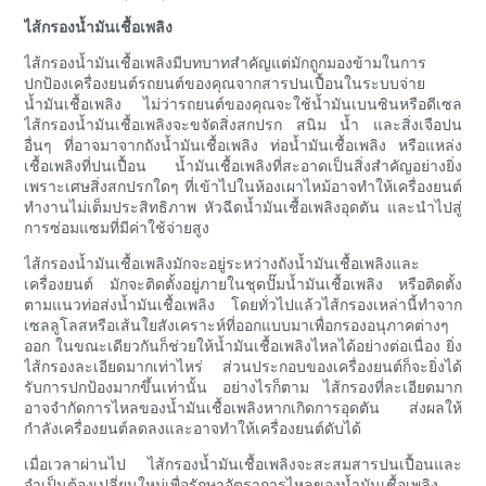
ไส้กรองน้ำมันเชื้อเพลิง
ไส้กรองน้ำมันเชื้อเพลิงมีบทบาทสำคัญแต่มักถูกมองข้ามในการ
ปกป้องเครื่องยนต์รถยนต์ของคุณจากสารปนเปื้อนในระบบจ่าย
น้ำมันเชื้อเพลิง ไม่ว่ารถยนต์ของคุณจะใช้น้ำมันเบนซินหรือดีเซล
ไส้กรองน้ำมันเชื้อเพลิงจะขจัดสิ่งสกปรก สนิม น้ำ และสิ่งเจือปน
อื่นๆ ที่อาจมาจากถังน้ำมันเชื้อเพลิง ท่อน้ำมันเชื้อเพลิง หรือแหล่ง
เชื้อเพลิงที่ปนเปื้อน น้ำมันเชื้อเพลิงที่สะอาดเป็นสิ่งสำคัญอย่างยิ่ง
เพราะเศษสิ่งสกปรกใดๆ ที่เข้าไปในห้องเผาไหม้อาจทำให้เครื่องยนต์
ทำงานไม่เต็มประสิทธิภาพ หัวฉีดน้ำมันเชื้อเพลิงอุดตัน และนำไปสู่
การซ่อมแซมที่มีค่าใช้จ่ายสูง
ไส้กรองน้ำมันเชื้อเพลิงมักจะอยู่ระหว่างถังน้ำมันเชื้อเพลิงและ
เครื่องยนต์ มักจะติดตั้งอยู่ภายในชุดปั๊มน้ำมันเชื้อเพลิง หรือติดตั้ง
ตามแนวท่อส่งน้ำมันเชื้อเพลิง โดยทั่วไปแล้วไส้กรองเหล่านี้ทำจาก
เซลลูโลสหรือเส้นใยสังเคราะห์ที่ออกแบบมาเพื่อกรองอนุภาคต่างๆ
ออก ในขณะเดียวกันก็ช่วยให้น้ำมันเชื้อเพลิงไหลได้อย่างต่อเนื่อง ยิ่ง
ไส้กรองละเอียดมากเท่าไหร่ ส่วนประกอบของเครื่องยนต์ก็จะยิ่งได้
รับการปกป้องมากขึ้นเท่านั้น อย่างไรก็ตาม ไส้กรองที่ละเอียดมาก
อาจจำกัดการไหลของน้ำมันเชื้อเพลิงหากเกิดการอุดตัน ส่งผลให้
กำลังเครื่องยนต์ลดลงและอาจทำให้เครื่องยนต์ดับได้
เมื่อเวลาผ่านไป ไส้กรองน้ำมันเชื้อเพลิงจะสะสมสารปนเปื้อนและ
จำเป็นต้องเปลี่ยนใหม่เพื่อรักษาอัตราการไหลของน้ำมันเชื้อเพลิง