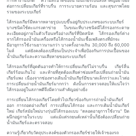
การทำงานปกติ ความสะอาดของน้ำมันเกียร์เป็นสิ่งสำคัญอย่างยิ่ง
ต่อการเปลี่ยนเกียร์ที่ราบรื่น การระบายความร้อน และสุขภาพโดย
รวมของระบบเกียร์
ไส้กรองเกียร์มีหลากหลายรูปแบบขึ้นอยู่กับประเภทของระบบเกียร์
บางชนิดใช้ตะแกรงตาข่าย ในขณะที่บางชนิดมีไส้กรองกระดาษ
ละเอียดอยู่ภายในตัวเรือนหรืออ่างเกียร์ที่ปิดสนิท ไส้กรองเกียร์ต่าง
จากไส้กรองน้ำมันเครื่องหรือไส้กรองน้ำมันเชื้อเพลิงตรงที่มักจะ
มีอายุการใช้งานยาวนานกว่า บางครั้งอาจเกิน 30,000 ถึง 60,000
ไมล์ แต่ยังคงต้องเปลี่ยนเป็นประจำเพื่อป้องกันการปนเปื้อนของ
น้ำมันเกียร์และความเสียหายของระบบเกียร์
ไส้กรองเกียร์ที่อุดตันอาจทำให้การเปลี่ยนเกียร์ไม่ราบรื่น เกียร์ลื่น
เกียร์ร้อนเกินไป และท้ายที่สุดต้องเสียค่าซ่อมหรือเปลี่ยนถ่ายน้ำมัน
เกียร์แพง เนื่องจากช่องทางเดินน้ำมันเกียร์มีขนาดเล็กกว่าและไวต่อ
การเปลี่ยนถ่ายน้ำมันเกียร์มากกว่า ดังนั้นการตรวจสอบให้แน่ใจว่า
ไส้กรองอยู่ในสภาพดีจึงมีความสำคัญอย่างยิ่ง
การเปลี่ยนไส้กรองเกียร์โดยทั่วไปเกี่ยวข้องกับการถ่ายน้ำมันเกียร์
ออก การถอดอ่างเกียร์ การเปลี่ยนไส้กรอง และการเติมน้ำมันเกียร์
ใหม่ เกียร์สมัยใหม่บางรุ่นมีไส้กรองแบบ "ตลอดอายุการใช้งาน" ปิด
ผนึกอยู่ภายในระบบ แต่แม้แต่รถยนต์เหล่านั้นก็ยังต้องเปลี่ยนถ่าย
น้ำมันเกียร์และตรวจสอบ
ความรู้เกี่ยวกับวัตถุประสงค์ของตัวกรองเกียร์ช่วยให้เจ้าของรถ