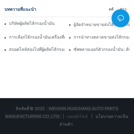
บทความที่แนะนำ
คดี
ข่าว
บริษัทผู้ผลิตไส้กรองน้ำมันชั้นนำ: ภาพรวมที่ครอบคลุม
ผู้จัดจำหน่ายขายส่งไส้กรองน้ำมั
การเลือกไส้กรองน้ำมันเครื่องที่ถูกต้องสำหรับรุ่นรถของคุณ: ข้อควรพิ
การนำทางตลาดขายส่งไส้กรองน้ำ
สปอตไลท์ส่องไปที่ผู้ผลิตไส้กรองน้ำมันชั้นนำและนวัตกรรมของพวกเข
ซัพพลายเออร์ตัวกรองน้ำมัน: ค้
ลิขสิทธิ์© 2025
WEIXIAN HUACHANG AUTO PARTS
|
แผนผังไซต์
|
นโยบายความเป็น
MANUFACTURING CO.,LTD.
ส่วนตัว