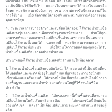
หลายวัสดุ เช่น กระดาษ ไนลอน และโลหะ แม้ว่าไส้กรองกระดาษ
จะเป็นที่นิยมใช้กันทั่วไป แต่อาจไม่ทนทานเท่าไส้กรองไนลอนหรือ
โลหะ ควรพิจารณาปัจจัยต่างๆ เช่น สภาพการขับขี่และความถี่ใน
การใช้งาน เมื่อเลือกวัสดุไส้กรองที่เหมาะสมกับความต้องการของ
คุณมากที่สุด
4. ระยะเวลาการบำรุงรักษาและเปลี่ยนไส้กรอง: ไส้กรองน้ำมันเชื้อ
เพลิงบางรุ่นออกแบบมาเพื่อการบำรุงรักษาที่ง่ายดาย ช่วยให้คุณ
สามารถทำความสะอาดหรือเปลี่ยนชิ้นส่วนเฉพาะบางชิ้นแทนการ
เปลี่ยนไส้กรองทั้งหมดได้ นอกจากนี้ ควรพิจารณาระยะเวลาการ
เปลี่ยนไส้กรองที่แนะนำ เพื่อให้มั่นใจว่ารถยนต์ของคุณจะได้รับ
น้ำมันเชื้อเพลิงที่สะอาดอย่างสม่ำเสมอ
ประเภทของไส้กรองน้ำมันเชื้อเพลิงที่มีจำหน่ายในท้องตลาด
1. ไส้กรองน้ำมันเชื้อเพลิงแบบอินไลน์: ไส้กรองเหล่านี้เป็นชนิดที่พบ
ได้บ่อยที่สุดและจะติดตั้งอยู่ในท่อน้ำมันเชื้อเพลิงระหว่างถังน้ำมัน
เชื้อเพลิงและเครื่องยนต์ ไส้กรองน้ำมันเชื้อเพลิงแบบอินไลน์มีการก
รองพื้นฐานและเหมาะสำหรับรถยนต์ส่วนใหญ่ที่ใช้งานในชีวิต
ประจำวัน
2. ไส้กรองน้ำมันเชื้อเพลิง: ไส้กรองเหล่านี้เป็นชิ้นส่วนที่สามารถ
เปลี่ยนได้ภายในตัวเรือนหรือกระป๋อง ไส้กรองชนิดนี้มักพบใน
รถยนต์ดีเซล และจำเป็นต้องเปลี่ยนตามระยะตามคำแนะนำของผู้
ผลิต