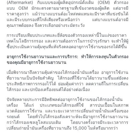
(Aftermarket) กับแบบของผู้ผลิตอุปกรณ์ดั้งเดิม (OEM) ตัวกรอง
แบบ OEM มักจะตรงตามมาตรฐานที่เข้มงวดของผู้ผลิต แต่อาจมี
ราคาสูงกว่า แม้ว่าบางแบรนด์อะไหล่ทดแทนจะมีราคาที่แข่งขันได้
และมีระบบกรองที่ใกล้เคียงหรือเหนือกว่า แต่บางแบรนด์อาจมี
คุณภาพด้อยลง จึงควรเลือกอย่างระมัดระวัง
การเปรียบเทียบประเภทและยี่ห้อของตัวกรองเหล่านี้ในแง่ของราคา
เทคโนโลยีการกรอง และความต้องการในการบำรุงรักษา จะทำให้ผู้
ซื้อประเมินความคุ้มทุนที่แท้จริงตลอดอายุการใช้งานของรถได้ดีขึ้น
อายุการใช้งานยาวนานและการบริการ: ทำให้การลงทุนในตัวกรอง
ของคุณมีอายุการใช้งานยาวนาน
เมื่อพิจารณาถึงความคุ้มค่าของไส้กรองน้ำมันเครื่อง อายุการใช้งาน
ที่ยาวนานเป็นปัจจัยสำคัญ ไส้กรองที่ใช้งานได้ยาวนานขึ้นแต่ยังคง
ประสิทธิภาพการกรองไว้ได้ ย่อมคุ้มค่ากว่า ลดความถี่ในการเปลี่ยน
ไส้กรอง และปกป้องเครื่องยนต์ได้อย่างต่อเนื่อง
ปัจจัยหลายประการมีอิทธิพลต่ออายุการใช้งานของไส้กรองน้ำมัน
เครื่อง ได้แก่ ประเภทของไส้กรองที่ใช้ สารปนเปื้อนในสภาพ
แวดล้อมการใช้งาน และระยะเวลาการเปลี่ยนถ่ายน้ำมันเครื่องของ
รถยนต์ โดยทั่วไปไส้กรองสังเคราะห์จะมีอายุการใช้งานยาวนาน
กว่าไส้กรองเซลลูโลสแบบเดิม โดยบางครั้งอาจมีระยะเวลาการ
เปลี่ยนถ่ายน้ำมันเครื่องที่ยาวนานถึง 15,000 ไมล์หรือมากกว่า