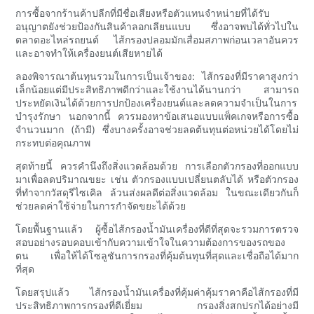
การซื้อจากร้านค้าปลีกที่มีชื่อเสียงหรือตัวแทนจำหน่ายที่ได้รับ
อนุญาตยังช่วยป้องกันสินค้าลอกเลียนแบบ ซึ่งอาจพบได้ทั่วไปใน
ตลาดอะไหล่รถยนต์ ไส้กรองปลอมมักเสื่อมสภาพก่อนเวลาอันควร
และอาจทำให้เครื่องยนต์เสียหายได้
ลองพิจารณาต้นทุนรวมในการเป็นเจ้าของ: ไส้กรองที่มีราคาสูงกว่า
เล็กน้อยแต่มีประสิทธิภาพดีกว่าและใช้งานได้นานกว่า สามารถ
ประหยัดเงินได้ด้วยการปกป้องเครื่องยนต์และลดความจำเป็นในการ
บำรุงรักษา นอกจากนี้ ควรมองหาข้อเสนอแบบแพ็คเกจหรือการซื้อ
จำนวนมาก (ถ้ามี) ซึ่งบางครั้งอาจช่วยลดต้นทุนต่อหน่วยได้โดยไม่
กระทบต่อคุณภาพ
สุดท้ายนี้ ควรคำนึงถึงสิ่งแวดล้อมด้วย การเลือกตัวกรองที่ออกแบบ
มาเพื่อลดปริมาณขยะ เช่น ตัวกรองแบบเปลี่ยนตลับได้ หรือตัวกรอง
ที่ทำจากวัสดุรีไซเคิล ล้วนส่งผลดีต่อสิ่งแวดล้อม ในขณะเดียวกันก็
ช่วยลดค่าใช้จ่ายในการกำจัดขยะได้ด้วย
โดยพื้นฐานแล้ว ผู้ซื้อไส้กรองน้ำมันเครื่องที่ดีที่สุดจะรวมการตรวจ
สอบอย่างรอบคอบเข้ากับความเข้าใจในความต้องการของรถของ
ตน เพื่อให้ได้โซลูชันการกรองที่คุ้มต้นทุนที่สุดและเชื่อถือได้มาก
ที่สุด
โดยสรุปแล้ว ไส้กรองน้ำมันเครื่องที่คุ้มค่าคุ้มราคาคือไส้กรองที่มี
ประสิทธิภาพการกรองที่ดีเยี่ยม กรองสิ่งสกปรกได้อย่างมี