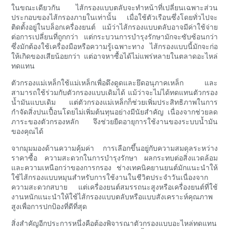
ในขณะเดียวกัน ไส้กรองแบบตลับจะทำหน้าที่เปลี่ยนเฉพาะส่วน
ประกอบของไส้กรองภายในเท่านั้น เมื่อใช้ตัวเรือนซึ่งโดยทั่วไปจะ
ติดตั้งอยู่ในบล็อกเครื่องยนต์ แม้ว่าไส้กรองแบบตลับอาจมีค่าใช้จ่าย
ต่อการเปลี่ยนที่ถูกกว่า แต่กระบวนการบำรุงรักษามักจะซับซ้อนกว่า
ซึ่งมักต้องใช้เครื่องมือหรือความรู้เฉพาะทาง ไส้กรองแบบนี้มักจะก่อ
ให้เกิดของเสียน้อยกว่า แต่อาจหาซื้อได้ไม่แพร่หลายในตลาดอะไหล่
ทดแทน
ตัวกรองแม่เหล็กใช้แม่เหล็กเพื่อดึงดูดและยึดอนุภาคเหล็ก และ
สามารถใช้ร่วมกับตัวกรองแบบเดิมได้ แม้ว่าจะไม่ได้ทดแทนตัวกรอง
น้ำมันแบบเดิม แต่ตัวกรองแม่เหล็กก็ช่วยเพิ่มประสิทธิภาพในการ
กำจัดสิ่งปนเปื้อนโดยไม่เพิ่มต้นทุนอย่างมีนัยสำคัญ เนื่องจากช่วยลด
ภาระของตัวกรองหลัก จึงช่วยยืดอายุการใช้งานของระบบน้ำมัน
ของคุณได้
จากมุมมองด้านความคุ้มค่า การเลือกขึ้นอยู่กับความสมดุลระหว่าง
ราคาซื้อ ความสะดวกในการบำรุงรักษา ผลกระทบต่อสิ่งแวดล้อม
และความเหนือกว่าของการกรอง ช่างเทคนิคยานยนต์มักแนะนำให้
ใช้ไส้กรองแบบหมุนสำหรับการใช้งานในชีวิตประจำวันเนื่องจาก
ความสะดวกสบาย แต่เครื่องยนต์สมรรถนะสูงหรือเครื่องยนต์ที่ใช้
งานหนักแนะนำให้ใช้ไส้กรองแบบตลับหรือแบบสังเคราะห์คุณภาพ
สูงเพื่อการปกป้องที่ดีที่สุด
สิ่งสำคัญอีกประการหนึ่งคือต้องพิจารณาตัวกรองแบบอะไหล่ทดแทน