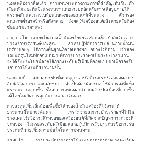
นอกเหนือจากสื่อแล้ว ความทนทานทางกายภาพก็สำคัญเช่นกัน ตัว
เรือนตัวกรองที่แข็งแรงทนทานต่อการบดอัดหรือการเสียรูปภายใต้
แรงกดดันและการเปลี่ยนแปลงของอุณหภูมิที่รุนแรง ตัวกรอง
คุณภาพต่ำอาจรั่วหรือพังทลาย ส่งผลให้เครื่องยนต์เสียหายหรือต้อง
ซ่อมแซมราคาแพง
อายุการใช้งานของไส้กรองน้ำมันเครื่องควรสอดคล้องกับกิจวัตรการ
บำรุงรักษารถยนต์ของคุณ สำหรับผู้ที่ต้องการเปลี่ยนถ่ายน้ำมัน
เครื่องบ่อยๆ ไส้กรองพื้นฐานก็อาจเพียงพอ อย่างไรก็ตาม เจ้าของ
รถยนต์รุ่นใหม่ที่ออกแบบมาเพื่อการบำรุงรักษาเป็นระยะเวลานาน
จะได้รับประโยชน์จากไส้กรองระดับพรีเมียมที่ออกแบบมาเพื่อรองรับ
รอบการใช้งานที่ยาวนานขึ้น
นอกจากนี้ สภาพการขับขี่ตามฤดูกาลหรือที่รุนแรงซึ่งส่งผลต่อการ
สัมผัสสิ่งสกปรกและเศษขยะ จำเป็นต้องพิจารณาใช้ตัวกรองที่แข็ง
แรงทนทานมากขึ้น ซึ่งสามารถทนต่อปริมาณสารปนเปื้อนที่มากขึ้น
ได้โดยไม่เกิดการอุดตันก่อนเวลาอันควร
การลงทุนเพิ่มเล็กน้อยเพื่อซื้อไส้กรองน้ำมันเครื่องที่ใช้งานได้
ยาวนานขึ้นมักจะคุ้มค่า เพราะช่วยลดการบำรุงรักษาที่ไม่ได้
วางแผนไว้หรือการสึกหรอของเครื่องยนต์ที่เกิดจากปัญหาการกรองที่
บกพร่อง ไส้กรองระดับพรีเมียมหลายรุ่นมีการรับประกันหรือการรับ
ประกันที่ช่วยเพิ่มความมั่นใจในความทนทาน
สรุปแล้ว การประเมินอายุการใช้งานของตัวกรองอย่างละเอียด