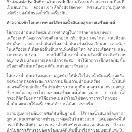
ซึ่งส่งผลต่อประสิทธิภาพในการปกป้องเครื่องยนต์จากสารปนเปื้อนที่
เป็นอันตราย ลองมาเจาะลึกถึงปัจจัยต่างๆ ที่กำหนดความคุ้มค่าที่
แท้จริงของไส้กรองน้ำมันเครื่องกัน
ทำความเข้าใจบทบาทของไส้กรองน้ำมันต่อสุขภาพเครื่องยนต์
ไส้กรองน้ำมันเครื่องมีบทบาทสำคัญในการรักษาสุขภาพของ
เครื่องยนต์ โดยการกำจัดสิ่งสกปรก เช่น ฝุ่นผง เศษโลหะ และสิ่งสก
ปรกอื่นๆ ออกจากน้ำมันเครื่อง น้ำมันเครื่องไหลเวียนอย่างต่อเนื่อง
ในเครื่องยนต์เพื่อหล่อลื่นชิ้นส่วนที่เคลื่อนไหว ลดแรงเสียดทาน และ
ระบายความร้อน หากไม่มีไส้กรองน้ำมันเครื่องที่มีประสิทธิภาพ
อนุภาคที่เป็นอันตรายเหล่านี้อาจสะสม ทำให้เกิดการสึกหรอเพิ่มขึ้น
หรืออาจถึงขั้นเครื่องยนต์ล้มเหลวอย่างร้ายแรง
ไส้กรองน้ำมันเครื่องคุณภาพสูงช่วยให้มั่นใจได้ว่าน้ำมันเครื่องจะยัง
คงสะอาดตลอดระยะเวลาการเปลี่ยนถ่ายน้ำมันเครื่อง น้ำมันที่
สะอาดนี้ช่วยปกป้องชิ้นส่วนต่างๆ เช่น ลูกปืน ลูกสูบ และกระบอกสูบ
ซึ่งช่วยยืดอายุการใช้งานของเครื่องยนต์ได้อย่างมาก การเลือกไส้
กรองที่ดักจับอนุภาคได้อย่างแม่นยำโดยไม่ขัดขวางการไหลของ
น้ำมัน จะช่วยให้เครื่องยนต์ทำงานได้อย่างราบรื่น
ความคุ้มค่าเริ่มต้นจากฟังก์ชันพื้นฐานนี้ ไส้กรองน้ำมันเครื่องราคา
ถูกและคุณภาพต่ำอาจช่วยประหยัดเงินในช่วงแรก แต่บ่อยครั้งที่ไส้
กรองมีประสิทธิภาพการกรองต่ำหรือชำรุดก่อนเวลาอันควร ซึ่งอาจ
นำไปสู่การสึกหรอของเครื่องยนต์ที่เพิ่มขึ้นหรือค่าซ่อมแซมที่แพงใน