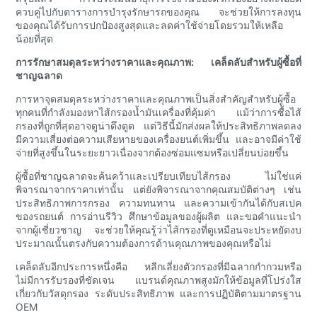
ควบคู่ไปกับตารางการบำรุงรักษารถของคุณ จะช่วยให้การลงทุน
ของคุณได้รับการปกป้องสูงสุดและลดค่าใช้จ่ายโดยรวมให้เหลือ
น้อยที่สุด
การรักษาสมดุลระหว่างราคาและคุณภาพ: เคล็ดลับสำหรับผู้ซื้อที่
ชาญฉลาด
การหาจุดสมดุลระหว่างราคาและคุณภาพเป็นสิ่งสำคัญสำหรับผู้ซื้อ
ทุกคนที่กำลังมองหาไส้กรองน้ำมันเครื่องที่คุ้มค่า แม้ว่าการซื้อไส้
กรองที่ถูกที่สุดอาจดูน่าดึงดูด แต่วิธีนี้มักส่งผลให้ประสิทธิภาพลดลง
มีความเสี่ยงต่อความเสียหายของเครื่องยนต์เพิ่มขึ้น และอาจมีค่าใช้
จ่ายที่สูงขึ้นในระยะยาวเนื่องจากต้องซ่อมแซมหรือเปลี่ยนบ่อยขึ้น
ผู้ซื้อที่ชาญฉลาดจะค้นคว้าและเปรียบเทียบไส้กรอง ไม่ใช่แค่
พิจารณาจากราคาเท่านั้น แต่ยังพิจารณาจากคุณสมบัติต่างๆ เช่น
ประสิทธิภาพการกรอง ความทนทาน และความเข้ากันได้กับสเปค
ของรถยนต์ การอ่านรีวิว ศึกษาข้อมูลของผู้ผลิต และขอคำแนะนำ
จากผู้เชี่ยวชาญ จะช่วยให้คุณรู้ว่าไส้กรองที่ดูเหมือนจะประหยัดงบ
ประมาณนั้นตรงกับความต้องการด้านคุณภาพของคุณหรือไม่
เคล็ดลับอีกประการหนึ่งคือ หลีกเลี่ยงตัวกรองที่มีฉลากกำกวมหรือ
ไม่มีการรับรองที่ชัดเจน แบรนด์คุณภาพสูงมักให้ข้อมูลที่โปร่งใส
เกี่ยวกับวัสดุกรอง ระดับประสิทธิภาพ และการปฏิบัติตามมาตรฐาน
OEM