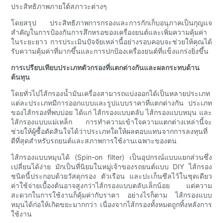
ประสิทธิภาพภายใต้สภาวะต่างๆ
โดยสรุป ประสิทธิภาพการกรองและการกักเก็บอนุภาคเป็นกุญแจ
สำคัญในการป้องกันการสึกหรอของเครื่องยนต์และเพิ่มความคุ้มค่า
ในระยะยาว การประเมินปัจจัยเหล่านี้อย่างรอบคอบจะช่วยให้คุณได้
รับความคุ้มค่าที่มากขึ้นและการปกป้องเครื่องยนต์ที่แข็งแกร่งยิ่งขึ้น
การเปรียบเทียบประเภทตัวกรองที่แตกต่างกันและผลกระทบด้าน
ต้นทุน
โดยทั่วไปไส้กรองน้ำมันเครื่องสามารถแบ่งออกได้เป็นหลายประเภท
แต่ละประเภทมีการออกแบบและรูปแบบราคาที่แตกต่างกัน ประเภท
ของไส้กรองที่พบบ่อย ได้แก่ ไส้กรองแบบตลับ ไส้กรองแบบหมุน และ
ไส้กรองแบบแม่เหล็ก การทำความเข้าใจความแตกต่างเหล่านี้จะ
ช่วยให้ผู้ซื้อตัดสินใจได้ว่าประเภทใดให้ผลตอบแทนจากการลงทุนที่
ดีที่สุดสำหรับรถยนต์และสภาพการใช้งานเฉพาะของตน
ไส้กรองแบบหมุนได้ (Spin-on filter) เป็นอุปกรณ์แบบแยกส่วนซึ่ง
เปลี่ยนได้ง่าย มักเป็นที่นิยมในหมู่เจ้าของรถยนต์แบบ DIY ไส้กรอง
ชนิดนี้ประกอบด้วยวัสดุกรอง ตัวเรือน และปะเก็นซีลไว้ในชุดเดียว
ค่าใช้จ่ายเบื้องต้นอาจสูงกว่าไส้กรองแบบตลับเล็กน้อย แต่ความ
สะดวกในการใช้งานก็คุ้มค่ากับราคา อย่างไรก็ตาม ไส้กรองแบบ
หมุนได้ก่อให้เกิดขยะมากกว่า เนื่องจากไส้กรองทั้งหมดถูกทิ้งหลังการ
ใช้งาน