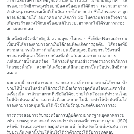
ราคาและให้ความสำคัญกับความสามารถในการกักเก็บอนุภาค ไส้
กรองประสิทธิภาพสูงช่วยปกป้องเครื่องยนต์ได้ดีกว่า เพราะสามารถ
ดักจับอนุภาคขนาดเล็กที่เป็นอันตรายได้มากกว่า ซึ่งไส้กรองราคาถูก
อาจปล่อยผ่านได้ อนุภาคขนาดเล็กกว่า 30 ไมครอนอาจสร้างความ
เสียหายร้ายแรงให้กับเครื่องยนต์ในระยะยาวหากไม่ได้รับการกรอง
อย่างเหมาะสม
อีกหนึ่งตัวชี้วัดที่สำคัญคือความจุของไส้กรอง ซึ่งก็คือปริมาณสารปน
เปื้อนที่ไส้กรองสามารถกักเก็บได้ก่อนที่จะเกิดการอุดตัน ไส้กรองที่มี
ความสามารถในการกักเก็บสารปนเปื้อนสูงจะมีอายุการใช้งานที่
ยาวนานขึ้นและให้การปกป้องที่สม่ำเสมอตลอดระยะเวลาการ
เปลี่ยนถ่ายน้ำมันเครื่อง ไส้กรองที่อุดตันอย่างรวดเร็วอาจจำกัดการ
ไหลของน้ำมัน ส่งผลให้เครื่องยนต์สึกหรอมากขึ้นหรือประสิทธิภาพ
ลดลง
นอกจากนี้ ควรพิจารณาการออกแบบวาล์วบายพาสของไส้กรอง ซึ่ง
ช่วยให้น้ำมันไหลผ่านไส้กรองได้เมื่อเกิดการอุดตันหรือขณะสตาร์ท
เครื่องเย็น วาล์วบายพาสที่เชื่อถือได้จะช่วยให้เครื่องยนต์ทำงานโดย
ไม่มีน้ำมันหล่อลื่น แต่วาล์วที่ออกแบบมาไม่ดีอาจทำให้น้ำมันที่ไม่ได้
กรองสามารถหมุนเวียนได้ ซึ่งขัดกับวัตถุประสงค์ของการกรอง
การตรวจสอบการรับรองหรือการปฏิบัติตามมาตรฐานอุตสาหกรรม
เช่น มาตรฐานจากองค์กรระหว่างประเทศเพื่อการมาตรฐาน (ISO)
หรือข้อกำหนดเฉพาะของผู้ผลิตรถยนต์ ก็เป็นประโยชน์เช่นกัน การ
รับประกันเหล่านี้ช่วยให้มั่นใจได้ว่าตัวกรองได้รับการทดสอบ