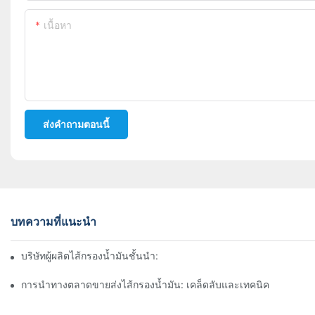
เนื้อหา
ส่งคำถามตอนนี้
บทความที่แนะนำ
บริษัทผู้ผลิตไส้กรองน้ำมันชั้นนำ: ภาพรวมที่ครอบคลุม
การนำทางตลาดขายส่งไส้กรองน้ำมัน: เคล็ดลับและเทคนิค