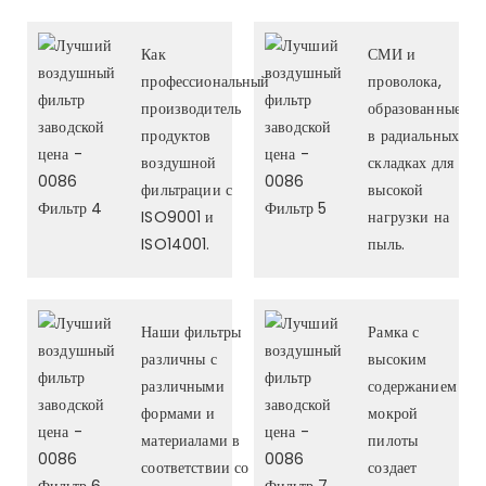
Как
СМИ и
профессиональный
проволока,
производитель
образованные
продуктов
в радиальных
воздушной
складках для
фильтрации с
высокой
ISO9001 и
нагрузки на
ISO14001.
пыль.
Наши фильтры
Рамка с
различны с
высоким
различными
содержанием
формами и
мокрой
материалами в
пилоты
соответствии со
создает