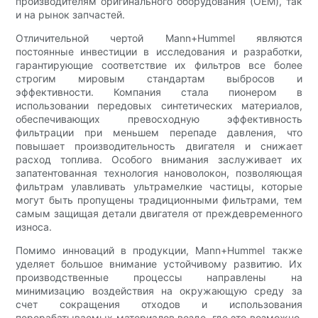
производителям оригинального оборудования (OEM), так
и на рынок запчастей.
Отличительной чертой Mann+Hummel являются
постоянные инвестиции в исследования и разработки,
гарантирующие соответствие их фильтров все более
строгим мировым стандартам выбросов и
эффективности. Компания стала пионером в
использовании передовых синтетических материалов,
обеспечивающих превосходную эффективность
фильтрации при меньшем перепаде давления, что
повышает производительность двигателя и снижает
расход топлива. Особого внимания заслуживает их
запатентованная технология нановолокон, позволяющая
фильтрам улавливать ультрамелкие частицы, которые
могут быть пропущены традиционными фильтрами, тем
самым защищая детали двигателя от преждевременного
износа.
Помимо инноваций в продукции, Mann+Hummel также
уделяет большое внимание устойчивому развитию. Их
производственные процессы направлены на
минимизацию воздействия на окружающую среду за
счет сокращения отходов и использования
перерабатываемых материалов везде, где это возможно.