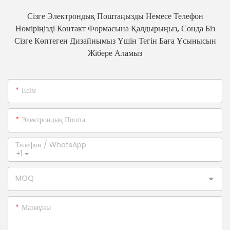
Сізге Электрондық Поштаңызды Немесе Телефон
Нөміріңізді Контакт Формасына Қалдырыңыз, Сонда Біз
Сізге Көптеген Дизайнымыз Үшін Тегін Баға Ұсынысын
Жібере Аламыз
Есім
Электрондық Пошта
Телефон / WhatsApp
+1
MOQ
Мазмұны