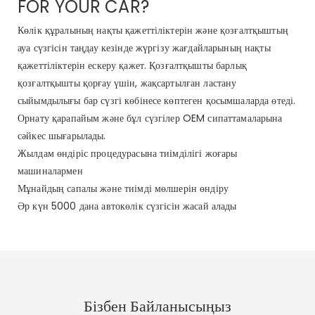
FOR YOUR CAR?
Көлік құралының нақты қажеттіліктерін және қозғалтқыштың
ауа сүзгісін таңдау кезінде жүргізу жағдайларының нақты
қажеттіліктерін ескеру қажет. Қозғалтқышты барлық
қозғалтқышты қорғау үшін, жақсартылған ластану
сыйымдылығы бар сүзгі көбінесе көптеген қосымшаларда өтеді.
Орнату қарапайым және бұл сүзгілер OEM сипаттамаларына
сәйкес шығарылады.
Жылдам өндіріс процедурасына тиімділігі жоғары
машиналармен
Мұнайдың сапалы және тиімді мөлшерін өндіру
Әр күн 5000 дана автокөлік сүзгісін жасай алады
Бізбен Байланысыңыз