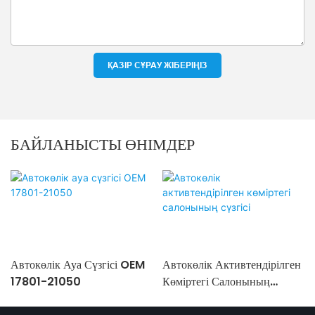
ҚАЗІР СҰРАУ ЖІБЕРІҢІЗ
БАЙЛАНЫСТЫ ӨНІМДЕР
Автокөлік Ауа Сүзгісі OEM
Автокөлік Активтендірілген
17801-21050
Көміртегі Салонының
Сүзгісі