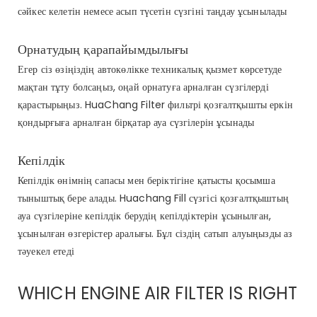
сәйкес келетін немесе асып түсетін сүзгіні таңдау ұсынылады
Орнатудың қарапайымдылығы
Егер сіз өзіңіздің автокөлікке техникалық қызмет көрсетуде
мақтан тұту болсаңыз, оңай орнатуға арналған сүзгілерді
қарастырыңыз. HuaChang Filter фильтрі қозғалтқышты еркін
қондырғыға арналған бірқатар ауа сүзгілерін ұсынады
Кепілдік
Кепілдік өнімнің сапасы мен беріктігіне қатысты қосымша
тыныштық бере алады. Huachang Fill сүзгісі қозғалтқыштың
ауа сүзгілеріне кепілдік берудің кепілдіктерін ұсынылған,
ұсынылған өзгерістер аралығы. Бұл сіздің сатып алуыңызды аз
тәуекел етеді
WHICH ENGINE AIR FILTER IS RIGHT