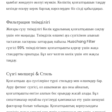
қымбат жөндеуге әкелуі мүмкін. Көліктің қозғалтқышын таңдау
кезінде ескеру керек барлық нәрселерден біз сізді қабылдаңыз.
Фильтрация тиімділігі
Жоғары сүзу тиімділігі Көлік құралының қозғалтқышын сақтау
үшін өте маңызды. Тиімділік өлшемі ауа сүзгісімен алынып
тасталған ластаушы заттардың пайызы. Huachang Filter
сүзгісі 99% тиімділігімен қозғалтқышты қорғау үшін жаңа
стандартты орнатады. Бұл кез-келген көлік үшін өте жақсы
таңдау.
Сүзгі мөлшері & Стиль
Қозғалтқыш ауа сүзгілеріне түрлі стильдер мен өлшемдер бар.
Ауру фитинг сүзгісі, ол ашылмаған ауа оны айналып,
қозғалтқышты енгізе алатын бос орындар жасай алады. Бұл
сипаттамалар оңтайлы сүзгілеуді қамтамасыз ету үшін шешуші
факторлар болып табылады. Қозғалтқыштың корпусындағы
сүзгінің дұрыс өлшемі мен түрін қамтамасыз ету үшін, өлшемді