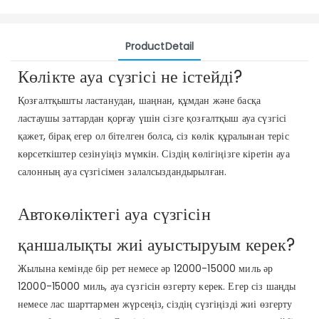
ProductDetail
Көлікте ауа сүзгісі не істейді?
Қозғалтқышты ластанудан, шаңнан, құмдан және басқа
ластаушы заттардан қорғау үшін сізге қозғалтқыш ауа сүзгісі
қажет, бірақ егер ол бітелген болса, сіз көлік құралынан теріс
көрсеткіштер сезінуіңіз мүмкін. Сіздің көлігіңізге кіретін ауа
салонның ауа сүзгісімен залалсыздандырылған.
Автокөліктегі ауа сүзгісін
қаншалықты жиі ауыстыруым керек?
Жылына кемінде бір рет немесе әр 12000-15000 миль әр
12000-15000 миль, ауа сүзгісін өзгерту керек. Егер сіз шаңды
немесе лас шарттармен жүрсеңіз, сіздің сүзгіңізді жиі өзгерту