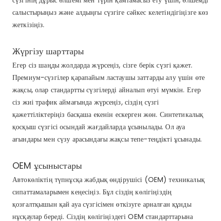
салыстырыңыз және алдыңғы сүзгіге сәйкес келетіндігіңізге көз
жеткізіңіз.
Жүргізу шарттары
Егер сіз шаңды жолдарда жүрсеңіз, сізге берік сүзгі қажет.
Премиум-сүзгілер қарапайым ластаушы заттарды алу үшін өте
жақсы, олар стандартты сүзгілерді айналып өтуі мүмкін. Егер
сіз жиі трафик аймағында жүрсеңіз, сіздің сүзгі
қажеттіліктеріңіз басқаша екенін ескерген жөн. Синтетикалық
қосқыш сүзгісі осындай жағдайларда ұсынылады. Ол ауа
ағындары мен сүзу арасындағы жақсы тепе-теңдікті ұсынады.
OEM ұсыныстары
Автокөліктің түпнұсқа жабдық өндірушісі (OEM) техникалық
сипаттамаларымен кеңесіңіз. Бұл сіздің көлігіңіздің
қозғалтқышын қай ауа сүзгісімен өткізуге арналған құнды
нұсқаулар береді. Сіздің көлігіңіздегі OEM стандарттарына