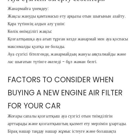
Жанармайға үнемдеу:
Жақсы жануды қамтамасыз ету арқылы отын шығынын азайту.
Қара түтіннің алдын алу үшін:
Көлік өнімділігі жақсы:
Қозғалтқышқа ауа ағып тұрған кезде жанармай мен ауа қоспасы
максималды қуатқа ие болады.
Ауа сүзгісі бітелгенде, жанармайдың жануы аяқталмайды және
лас шығатын түтінге әкеледі - бұл жаман белгі.
FACTORS TO CONSIDER WHEN
BUYING A NEW ENGINE AIR FILTER
FOR YOUR CAR
Жоғары сапалы қозғалтқыш ауа сүзгісі отын тиімділігін
арттырады және қозғалтқыштың қызмет ету мерзімін ұзартады.
Бірақ нашар таңдау нашар жұмыс істеуге және болашақта