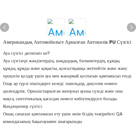
Американдық Автомобильге Арналған Автокөлік PU Сүзгісі
Ауа сүзгісі дегеніміз не?
Ауа сүзгілері жәндіктердің, шаңдардың, бөлшектердің, құмды,
құмды, құмды және қоқысты, қозғалтқышқа жетпейтін және жану
процесін қолдау үшін ауа мен жанармай қоспасын қамтамасыз етеді.
Олар әр түрлі пішіндерге келеді: панельдер, дөңгелек немесе
цилиндрлік. Орналастырылған материал ауаны сүзеді және оны
мақта, синтетикалық қағаздан немесе көбіктендіруге болады.
Кондиционер сүзгісі.
Оның сапасын қамтамасыз ету үшін өнім біздің тәжірибелі QA
командасының бақылауымен шығарылады.