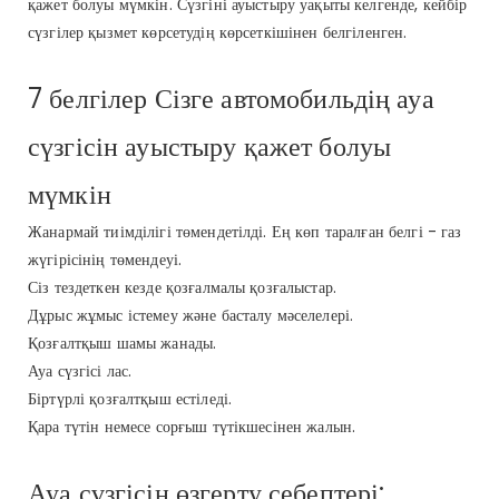
қажет болуы мүмкін. Сүзгіні ауыстыру уақыты келгенде, кейбір
сүзгілер қызмет көрсетудің көрсеткішінен белгіленген.
7 белгілер Сізге автомобильдің ауа
сүзгісін ауыстыру қажет болуы
мүмкін
Жанармай тиімділігі төмендетілді. Ең көп таралған белгі - газ
жүгірісінің төмендеуі.
Сіз тездеткен кезде қозғалмалы қозғалыстар.
Дұрыс жұмыс істемеу және басталу мәселелері.
Қозғалтқыш шамы жанады.
Ауа сүзгісі лас.
Біртүрлі қозғалтқыш естіледі.
Қара түтін немесе сорғыш түтікшесінен жалын.
Ауа сүзгісін өзгерту себептері: