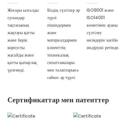
Жоғары ылғалды
Біздің сүзгілер әр
ISO9001 және
сусындар
түрлі
ISO14001
тақтасының
пішіндермен
көмегімен ауаны
жақтауы қатты
және
сүзгілеу
және берік
материалдармен
өнімдерін кәсіби
корпусты
клиенттің
өндіруші ретінде.
жасайды және
техникалық
қатты қытырлақ
сипаттамалары
үрлемеді.
мен талаптарына
сәйкес әр түрлі.
Сертификаттар мен патенттер