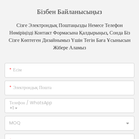
Бізбен Байланысыңыз
Сізге Электрондық Поштаңызды Немесе Телефон
Нөміріңізді Контакт Формасына Қалдырыңыз, Сонда Біз
Сізге Көптеген Дизайнымыз Үшін Тегін Баға Ұсынысын
Жібере Аламыз
Есім
Электрондық Пошта
Телефон / WhatsApp
+1
MOQ