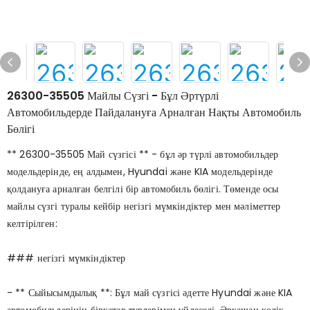
26300-35505 Майлы Сүзгі - Бұл Әртүрлі
Автомобильдерде Пайдалануға Арналған Нақты Автомобиль
Бөлігі
** 26300-35505 Май сүзгісі ** - бұл әр түрлі автомобильдер
модельдерінде, ең алдымен, Hyundai және KIA модельдерінде
қолдануға арналған белгілі бір автомобиль бөлігі. Төменде осы
майлы сүзгі туралы кейбір негізгі мүмкіндіктер мен мәліметтер
келтірілген:
### негізгі мүмкіндіктер
- ** Сыйысымдылық **: Бұл май сүзгісі әдетте Hyundai және KIA