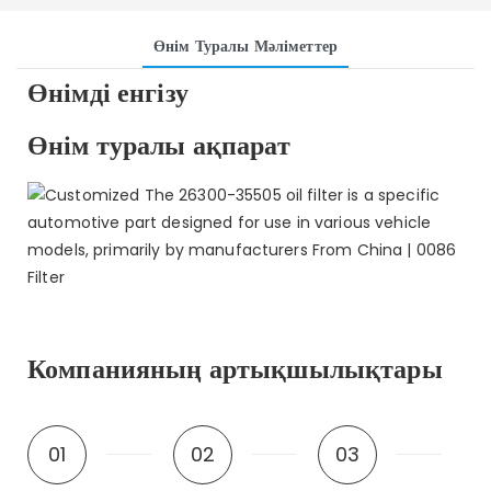
Өнім Туралы Мәліметтер
Өнімді енгізу
Өнім туралы ақпарат
Компанияның артықшылықтары
01
02
03