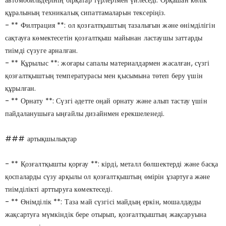
автомобильдерінің бірқатар түрлерімен үйлеседі. Әрқашан көлік
құралының техникалық сипаттамаларын тексеріңіз.
- ** Филтрация **: ол қозғалтқыштың тазалығын және өнімділігін
сақтауға көмектесетін қозғалтқыш майынан ластаушы заттарды
тиімді сүзуге арналған.
- ** Құрылыс **: жоғары сапалы материалдармен жасалған, сүзгі
қозғалтқыштың температурасы мен қысымына төтеп беру үшін
құрылған.
- ** Орнату **: Сүзгі әдетте оңай орнату және алып тастау үшін
пайдаланушыға ыңғайлы дизайнмен ерекшеленеді.
### артықшылықтар
- ** Қозғалтқышты қорғау **: кірді, металл бөлшектерді және басқа
қоспаларды сүзу арқылы ол қозғалтқыштың өмірін ұзартуға және
тиімділікті арттыруға көмектеседі.
- ** Өнімділік **: Таза май сүзгісі майдың еркін, мошалдауды
жақсартуға мүмкіндік бере отырып, қозғалтқыштың жақсаруына