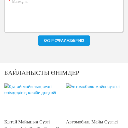
Мазмұны
ҚАЗІР СҰРАУ ЖІБЕРІҢІЗ
БАЙЛАНЫСТЫ ӨНІМДЕР
Қытай Майының Сүзгі
Автомобиль Майы Сүзгісі