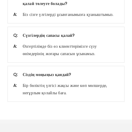
қалай төлеуге болады?
A:
Біз сізге үлгілерді ұсынғанымызға қуаныштымыз.
Q:
Сүзгілердің сапасы қалай?
A:
Өзгертілімде біз өз клиенттерімізге сүзу
өнімдерінің жоғары сапасын ұсынамыз.
Q:
Сіздің моңыңыз қандай?
A:
Бір бөліктің үлгісі жақсы және көп мөлшерде,
неғұрлым қолайлы баға.