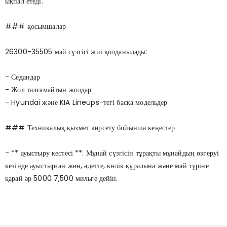
ықпал етеді.
### қосымшалар
26300-35505 май сүзгісі жиі қолданылады:
- Седандар
- Жол талғамайтын жолдар
- Hyundai және KIA Lineups-тегі басқа модельдер
### Техникалық қызмет көрсету бойынша кеңестер
- ** ауыстыру кестесі **: Мұнай сүзгісін тұрақты мұнайдың өзгеруі
кезінде ауыстырған жөн, әдетте, көлік құралына және май түріне
қарай әр 5000 7,500 мильге дейін.