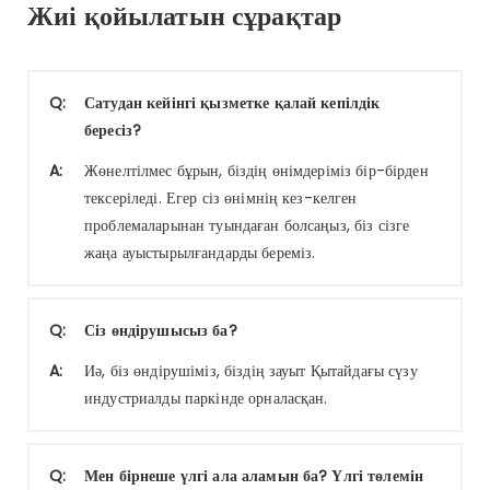
Жиі қойылатын сұрақтар
Q:
Сатудан кейінгі қызметке қалай кепілдік
бересіз?
A:
Жөнелтілмес бұрын, біздің өнімдеріміз бір-бірден
тексеріледі. Егер сіз өнімнің кез-келген
проблемаларынан туындаған болсаңыз, біз сізге
жаңа ауыстырылғандарды береміз.
Q:
Сіз өндірушысыз ба?
A:
Иә, біз өндірушіміз, біздің зауыт Қытайдағы сүзу
индустриалды паркінде орналасқан.
Q:
Мен бірнеше үлгі ала аламын ба? Үлгі төлемін