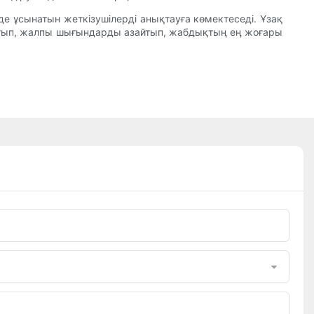
 де ұсынатын жеткізушілерді анықтауға көмектеседі. Ұзақ
айтып, жалпы шығындарды азайтып, жабдықтың ең жоғары