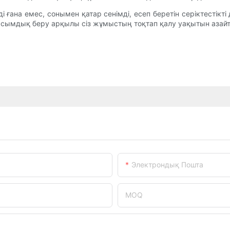
і ғана емес, сонымен қатар сенімді, есеп беретін серіктестікті
басымдық беру арқылы сіз жұмыстың тоқтап қалу уақытын аз
Электрондық Пошта
MOQ