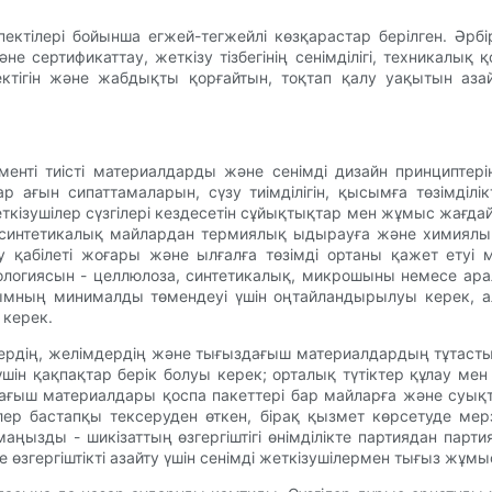
пектілері бойынша егжей-тегжейлі көзқарастар берілген. Әрб
және сертификаттау, жеткізу тізбегінің сенімділігі, техникалы
керектігін және жабдықты қорғайтын, тоқтап қалу уақытын а
элементі тиісті материалдарды және сенімді дизайн принципте
ағын сипаттамаларын, сүзу тиімділігін, қысымға төзімділікт
ткізушілер сүзгілері кездесетін сұйықтықтар мен жұмыс жағда
ы синтетикалық майлардан термиялық ыдырауға және химиялық
у қабілеті жоғары және ылғалға төзімді ортаны қажет етуі м
ехнологиясын - целлюлоза, синтетикалық, микрошыны немесе ар
ымның минималды төмендеуі үшін оңтайландырылуы керек, ал 
 керек.
ктердің, желімдердің және тығыздағыш материалдардың тұтаст
ін қақпақтар берік болуы керек; орталық түтіктер құлау мен
ағыш материалдары қоспа пакеттері бар майларға және суықт
лер бастапқы тексеруден өткен, бірақ қызмет көрсетуде мерзі
ңызды - шикізаттың өзгергіштігі өнімділікте партиядан парт
өзгергіштікті азайту үшін сенімді жеткізушілермен тығыз жұмыс