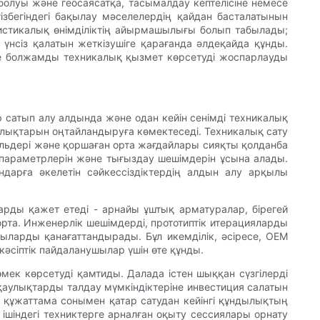
 болуы және геосаясатқа, тасымалдау кептелісіне немесе
тізбегіндегі бақылау мәселелердің қайдан басталатынын
гистикалық өнімділіктің айырмашылығы болып табылады;
үнсіз қалатын жеткізушіге қарағанда әлдеқайда құнды.
әне болжамды техникалық қызмет көрсетуді жоспарлауды
р сатып алу алдында және одан кейін сенімді техникалық
алықтарын оңтайландыруға көмектеседі. Техникалық сату
льдері және қоршаған орта жағдайлары сияқты қолданба
ту параметрлерін және тығыздау шешімдерін ұсына алады.
дарға әкелетін сәйкессіздіктердің алдын алу арқылы
ларды қажет етеді - арнайы ұштық арматуралар, бірегей
рта. Инженерлік шешімдерді, прототиптік итерацияларды
ыларды қанағаттандырады. Бұл икемділік, әсіресе, OEM
әсіптік пайдаланушылар үшін өте құнды.
мек көрсетуді қамтиды. Далада істен шыққан сүзгілерді
Ақаулықтарды талдау мүмкіндіктеріне инвестиция салатын
не құжаттама сонымен қатар сатудан кейінгі құндылықтың
ішіндегі техниктерге арналған оқыту сессиялары орнату