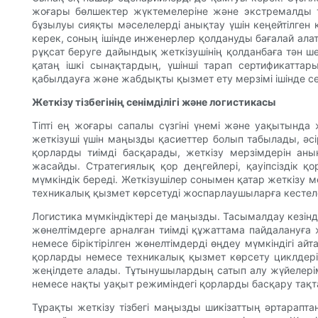
жоғары бөлшектер жүктемелеріне және экстремалды т
бұзылуы сияқты мәселелерді анықтау үшін кеңейтілген
керек, соның ішінде инженерлер қолдануды бағалай ала
рұқсат беруге дайындық жеткізушінің қолданбаға тән 
қатаң ішкі сынақтардың, үшінші тарап сертификатта
қабылдауға және жабдықты қызмет ету мерзімі ішінде сен
Жеткізу тізбегінің сенімділігі және логистикасы
Тіпті ең жоғары сапалы сүзгіні үнемі және уақытында ж
жеткізуші үшін маңызды қасиеттер болып табылады, әсі
қорларды тиімді басқарады, жеткізу мерзімдерін ан
жасайды. Стратегиялық қор деңгейлері, қауіпсіздік қ
мүмкіндік береді. Жеткізушілер сонымен қатар жеткізу 
техникалық қызмет көрсетуді жоспарлаушыларға кестелер
Логистика мүмкіндіктері де маңызды. Тасымалдау кезінд
жөнелтімдерге арналған тиімді құжаттама пайдалануға 
немесе біріктірілген жөнелтімдерді өңдеу мүмкіндігі а
қорларды немесе техникалық қызмет көрсету циклдерін
жеңілдете алады. Тұтынушылардың сатып алу жүйелерім
немесе нақты уақыт режиміндегі қорларды басқару тақ
Тұрақты жеткізу тізбегі маңызды шикізаттың әртарапта