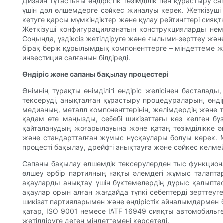
Дизайн тұтастығы өндірістік төзімділік пен құрастыру
үшін дәл өлшемдерге сәйкес жиналуы керек. Жеткізуші
кетуге қарсы мүмкіндіктер және құлау рейтингтері сияқ
Жеткізуші конфигурацияланатын конструкцияларды немес
Соңында, үздіксіз жетілдіруге және ғылыми-зерттеу жән
бірақ берік құрылымдық компоненттерге – міндеттеме же
инвестиция салғанын білдіреді.
Өндіріс және сапаны бақылау процестері
Өнімнің тұрақты өнімділігі өндіріс желісінен басталад
тексеруді, анықталған құрастыру процедураларын, өндір
медианың, металл компоненттерінің, желімдердің және т
қадам өте маңызды, себебі шикізаттағы кез келген бұз
қайталанудың жоғарылауына және қатаң төзімділікке әке
және стандартталған жұмыс нұсқаулары болуы керек. 
процесті бақылау, дрейфті анықтауға және сәйкес келме
Сапаны бақылау өлшемдік тексерулерден тыс функционал
өлшеу әрбір партияның нақты әлемдегі жұмыс талаптарын
ақауларды анықтау үшін бүктемелердің дұрыс қалыпт
ақаулар орын алған жағдайда түпкі себептерді зерттеуг
шикізат партияларымен және өндірістік айналымдармен 
қатар, ISO 9001 немесе IATF 16949 сияқты автомобильге
жетілдіруге деген міндеттемені көрсетеді.