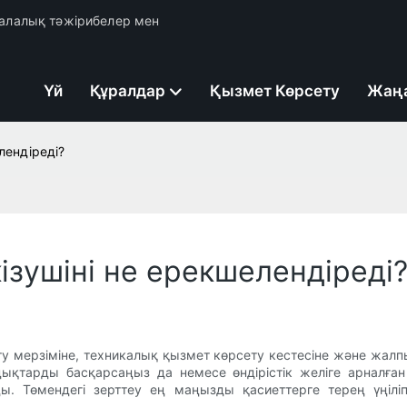
 салалық тәжірибелер мен
Үй
Құралдар
Қызмет Көрсету
Жаң
лендіреді?
ізушіні не ерекшелендіреді
ту мерзіміне, техникалық қызмет көрсету кестесіне және жа
дықтарды басқарсаңыз да немесе өндірістік желіге арналған
ды. Төмендегі зерттеу ең маңызды қасиеттерге терең үңілі