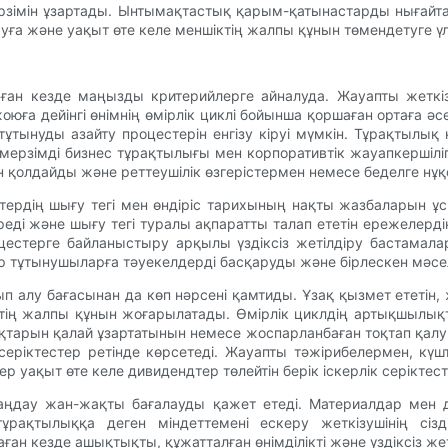
мерзімін ұзартады. Ынтымақтастық қарым-қатынастарды ныға
ға және уақыт өте келе меншіктің жалпы құнын төмендетуге үл
аған кезде маңызды критерийлерге айналуда. Жауапты жеткіз
жоюға дейінгі өнімнің өмірлік циклі бойынша қоршаған ортаға ә
тұтынуды азайту процестерін енгізу кіруі мүмкін. Тұрақтылы
мерзімді бизнес тұрақтылығы мен корпоративтік жауапкершіліг
ін қолдайды және реттеушілік өзгерістермен немесе беделге нұ
ердің шығу тегі мен өндіріс тарихының нақты жазбаларын ұс
еді және шығу тегі туралы ақпаратты талап ететін ережелерд
оцестерге байланыстыру арқылы үздіксіз жетілдіру бастамал
лер тұтынушыларға тәуекелдерді басқаруды және бірлескен мәс
ып алу бағасынан да көп нәрсені қамтиды. Ұзақ қызмет ететін
тің жалпы құнын жоғарылатады. Өмірлік циклдің артықшылықта
ықтарын қалай ұзартатынын немесе жоспарланбаған тоқтап қалу
серіктестер ретінде көрсетеді. Жауапты тәжірибелермен, к
р уақыт өте келе дивидендтер төлейтін берік іскерлік серіктес
аңдау жан-жақты бағалауды қажет етеді. Материалдар мен диз
ұрақтылыққа деген міндеттемені ескеру жеткізушінің сіз
 кезде ашықтықты, құжатталған өнімділікті және үздіксіз жеті