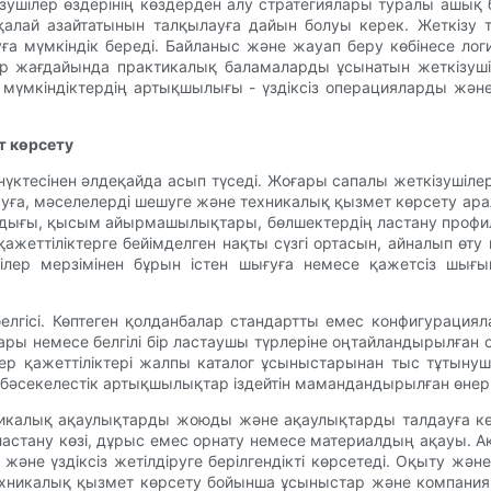
ізушілер өздерінің көздерден алу стратегиялары туралы ашық
 қалай азайтатынын талқылауға дайын болуы керек. Жеткізу 
ға мүмкіндік береді. Байланыс және жауап беру көбінесе ло
р жағдайында практикалық баламаларды ұсынатын жеткізуші 
лық мүмкіндіктердің артықшылығы - үздіксіз операцияларды ж
т көрсету
 нүктесінен әлдеқайда асып түседі. Жоғары сапалы жеткізушіле
дауға, мәселелерді шешуге және техникалық қызмет көрсету ар
мдығы, қысым айырмашылықтары, бөлшектердің ластану профи
ы қажеттіліктерге бейімделген нақты сүзгі ортасын, айналып ө
ілер мерзімінен бұрын істен шығуға немесе қажетсіз шығын
 белгісі. Көптеген қолданбалар стандартты емес конфигурация
ры немесе белгілі бір ластаушы түрлеріне оңтайландырылған о
лер қажеттіліктері жалпы каталог ұсыныстарынан тыс тұтынуш
 бәсекелестік артықшылықтар іздейтін мамандандырылған өнерк
хникалық ақаулықтарды жоюды және ақаулықтарды талдауға кө
– ластану көзі, дұрыс емес орнату немесе материалдың ақауы. 
і және үздіксіз жетілдіруге берілгендікті көрсетеді. Оқыту жә
ехникалық қызмет көрсету бойынша ұсыныстар және компания 