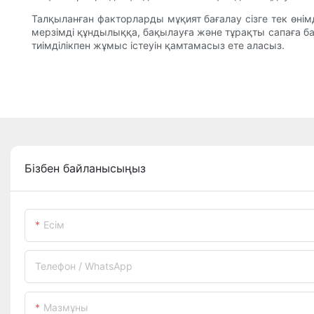
Талқыланған факторларды мұқият бағалау сізге тек өнімд
мерзімді құндылыққа, бақылауға және тұрақты сапаға 
тиімділікпен жұмыс істеуін қамтамасыз ете аласыз.
Бізбен байланысыңыз
Есім
Телефон / WhatsApp
Мазмұны