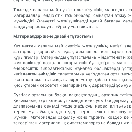
Төменде сапалы май сүзгісін жеткізушінің маңызды ас
материалдар, өндірістік тәжірибелер, сынақтан өткізу 
мүмкіндігі. Әлеуетті жеткізушілерді қалай бағалау 
таңдаулар жасауды үйрену үшін оқыңыз.
Материалдар және дизайн тұтастығы
Кез келген сапалы май сүзгісін жеткізушінің негізгі 
заттардың қарапайым тұзақтарынан да көп нәрсе; олар 
құрылғылар. Материалдың тұтастығына міндеттенетін же
жүк көліктері қозғалтқыштары үшін бұл қазіргі заманғ
өнеркәсіптік гидравликалық жүйелер бөлшектерді ұста
негізделген өнімділік талаптарына негізделген орта т
және қаптама тығыздығы кірді ұстау қабілеті мен қыс
қисықтарын көрсететін эмпирикалық деректерді ұсынуы
Сүзгілеу ортасынан басқа, қақпақтардың, орталық түті
Қысымның күрт көтерілуі кезінде ығысуды болдырмау үш
диапазонында сенімді түрде жабысуы керек; ал тығызд
керек. Бұл аймақтарда кедергілерді шешетін жеткізуші
мүмкін. Материалды бақылау және тұрақты көздер де ма
тексерілген материалдық сипаттамаларға ие болады және 