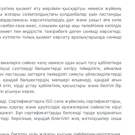
згінің қызмет ету мерзімін қысқартуы немесе жүйенің
ты жоғары сезімталдықтағы қолданбалар үшін ластануды
ғдарламасы көрсеткіштердің дәл және уақыт өте келе
сөзбен ғана емес, сонымен қатар ақы төлейтініне кепілдік
иет пен өндірістік тәжірибеге деген сенімді көрсетеді.
р күтілетін толық қызмет көрсету аралықтарында сенімді
амаларға сәйкес келу немесе одан асып түсу қабілетінде
ші сүзгілерді бөлшектерді кетіру тиімділігін, айналма
 ластаушы заттарға төзімділігі сияқты үйлесімділіктерді
 - қандай бөлшектердің мөлшері өлшенеді, қандай ағын
п, кірді ұстау қабілетінің қисықтары және белгілі бір
ін ұсынуы керек.
ді. Сертификаттарға ISO сапа жүйесінің сертификаттары,
ы қорғау және қауіпсіздік ережелеріне сәйкестік кіруі
қажет. Бұл сертификаттарды белсенді түрде қолданатын
ді. Керісінше, мұндай біліктілігі жоқ жеткізушілер онша
тынын бағалау үшін жоғары қысым дифференциалдарына,