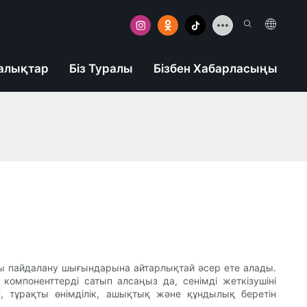
алықтар
Біз Туралы
Бізбен Хабарласыңы
?
лпы пайдалану шығындарына айтарлықтай әсер ете алады.
 компоненттерді сатып алсаңыз да, сенімді жеткізушіні
п, тұрақты өнімділік, ашықтық және құндылық беретін