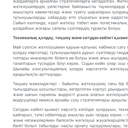
жағдайларға арналған стратегияларға негізделген. Жетк
жеткізушілердің үзілістеріне байланысты тәуекелдерді
анықтауға көмектеседі және түзету шараларын қолдану
тұтынушыларды хабардар етіп отыратын және кідірісте
Сайып келгенде, күшті жеткізу тізбегі мен логистика
қолдайтын жоғары сапалы сүзгілердің тұрақты болуы.
Техникалық қолдау, теңшеу және сатудан кейінгі қызме
Май сүзгісін жеткізушімен қарым-қатынас көбінесе сату
қолдау көрсетеді, тұтынушыларға дұрыс сүзгілерді таң
топтары инженерлік білімге ие болуы және ағын жылда
талаптарын түсіндіре білуі керек. Содан кейін олар ос
Шынайы консультациялық қолдау көрсететін жеткізуш
құндылықты арттырады.
Теңшеу мүмкіндіктері - байыпты жеткізушінің тағы бір
тығыздағыш қосылыстары, өзгертілген корпус ұзындықта
және шағын сериялы өндірісті ұсына алатын жеткізуші
өндірушілері немесе арнайы сүзу стратегиялары арқылы
Сатудан кейінгі қызмет көрсету кепілдік қолдауын, те
қайтарып, түпкі себептерді анықтау үшін талдау керек 
және нәтижелерімен бөлісетін жеткізуші жауапкершілікт
бөлігі болып табылады: нақты орнату нұсқаулықтары, т