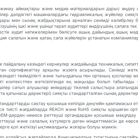
з жинау аймақтары және медиа материалдарын дұрыс өңдеу сү
ілер дәлдіктегі машиналардағы гидравликалық жүйелер сияқ
ары мен сынақ жабдықтарына арналған сенімді калибрлеу ба
інің ішкі және үшінші тарап аудиттері өндірушінің сапаға тек 
стік аудит нәтижелерімен бөлісуге ашық дайындық ашық мәден
ция салатын және қатаң сапа жүйелерін ұстанатын компанияла
е пайдалану кезіндегі кернеулер жағдайында техникалық сипатт
ан сертификаттау арқылы жүзеге асырылады. Сенімді жеткізу
зіндегі төзімділікті және тығыздағыш пен ортаның қоспалар мен
ілігі контекстпен жеткізілгенде ең маңызды болып табылады
р сатып алушылар өнімдерді тікелей салыстыра алатындай еті
бета қатынасы деректері) сияқты стандартталған сынақ деректер
ндарттарды сақтау қосымша кепілдік деңгейін қамтамасыз ете
е тиісті жағдайларда REACH және RoHS сияқты қоршаған ортан
, OEM-дерден немесе реттеуші органдардан қосымша мақұлдау 
ттеуші және салалық күтулерге деген міндеттемесін де көрсете
елерге қол жеткізуі ықтималдығы жоғары болуы мүмкін.
ілер қолайсыз жағдайларда функционалдық тұтастығын сақтай