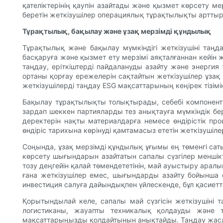
қателіктерінің қаупін азайтады және қызмет көрсету 
беретін жеткізушілер операциялық тұрақтылықты арттыру
Тұрақтылық, бақылау және ұзақ мерзімді құндылық
Тұрақтылық және бақылау мүмкіндігі жеткізушіні таңд
басқаруға және қызмет ету мерзімі аяқталғаннан кейін 
таңдау, еріткіштерді пайдалануды азайту және энергия 
ортаны қорғау ережелерін сақтайтын жеткізушілер ұзақ 
жеткізушілерді таңдау ESG мақсаттарының кеңірек тізім
Бақылау тұрақтылықты толықтырады, себебі компонентт
зардап шеккен партияларды тез анықтауға мүмкіндік бер
деректерін нақты материалдарға немесе өндірістік пр
өндіріс тарихына көрінуді қамтамасыз ететін жеткізуші
Соңында, ұзақ мерзімді құндылық ұғымы ең төменгі сат
көрсету шығындарын азайтатын сапалы сүзгілер меншік
тозу деңгейін қалай төмендететінін, май ауыстыру арал
ғана жеткізушілер емес, шығындарды азайту бойынша 
инвестиция салуға дайындықпен үйлескенде, бұл қасиетте
Қорытындылай келе, сапалы май сүзгісін жеткізушіні т
логистиканы, жауапты техникалық қолдауды және т
мақсаттарыңызды қолдайтынын анықтайды. Таңдау жасаған