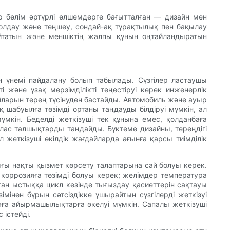
ір бөлім әртүрлі өлшемдерге бағытталған — дизайн мен
қ қолдау және теңшеу, сондай-ақ тұрақтылық пен бақылау
зайтатын және меншіктің жалпы құнын оңтайландыратын
рін үнемі пайдалану болып табылады. Сүзгілер ластаушы
і және ұзақ мерзімділікті теңестіруі керек инженерлік
йларын терең түсінуден бастайды. Автомобиль және ауыр
 шабуылға төзімді ортаны таңдауды білдіруі мүмкін, ал
үмкін. Беделді жеткізуші тек құнына емес, қолданбаға
алас талшықтарды таңдайды. Бүктеме дизайны, тереңдігі
жеткізуші өкілдік жағдайларда ағынға қарсы тиімділік
ығы нақты қызмет көрсету талаптарына сай болуы керек.
 коррозияға төзімді болуы керек; желімдер температура
ан ыстыққа цикл кезінде тығыздау қасиеттерін сақтауы
мінен бұрын сәтсіздікке ұшырайтын сүзгілерді жеткізуі
ияға айырмашылықтарға әкелуі мүмкін. Сапалы жеткізуші
 істейді.