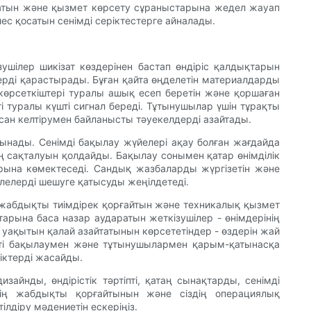
йтатын және қызмет көрсету сұраныстарына жедел жауап
ес қосатын сенімді серіктестерге айналады.
ушілер шикізат көздерінен бастап өндіріс қалдықтарын
серді қарастырады. Бұған қайта өңделетін материалдарды
қ көрсеткіштері туралы ашық есеп беретін және қоршаған
і туралы күшті сигнал береді. Тұтынушылар үшін тұрақты
қсан келтірумен байланысты тәуекелдерді азайтады.
ынады. Сенімді бақылау жүйелері ақау болған жағдайда
ің сақталуын қолдайды. Бақылау сонымен қатар өнімділік
арына көмектеседі. Сандық жазбаларды жүргізетін және
елелерді шешуге қатысуды жеңілдетеді.
, жабдықты тиімдірек қорғайтын және техникалық қызмет
рына баса назар аударатын жеткізушілер - өнімдерінің
 уақытын қалай азайтатынын көрсететіндер - өздерін жай
үшті бақылаумен және тұтынушылармен қарым-қатынасқа
тіктерді жасайды.
айнды, өндірістік тәртіпті, қатаң сынақтарды, сенімді
дің жабдықты қорғайтынын және сіздің операциялық
лдіру мәдениетін ескеріңіз.