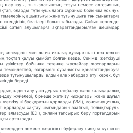
ның шаршауы, тығыздағыштың тозуы немесе адгезияның
 сақтап, оларды тұтынушыларға сұраныс бойынша ұсынуы
істемелерінің ашықтығы және тұтынушыға тән сынақтарға
кендігінің белгілері болып табылады. Сайып келгенде,
есімі сатып алушыларға ақпараттандырылған шешімдер
 сенімділігі мен логистикалық құзыреттілігі кез келген
ң тоқтап қалуы қымбат болған кезде. Сенімді жеткізуші
ғы үзілістер бойынша төтенше жағдайлар жоспарларын
ны төмендетпей, өзгермелі сұранысты қанағаттандыруға
кезде тұтынушыларды алдын ала хабардар етуі керек, бұл
кіндік береді.
улардың алдын алу үшін дұрыс таңбалау және халықаралық
 өңдеу жүйелері, бірнеше жеткізу нұсқалары және шұғыл
ін жеткізуші басқаратын қорларды (VMI), консигнациялық
дігі қорларды сақтау шығындарын азайтып, толықтыруды
тер алмасуды (EDI), онлайн тапсырыс беру порталдарын
ықты арттырады.
 көздерден немесе жергілікті буферлеу сияқты күтпеген