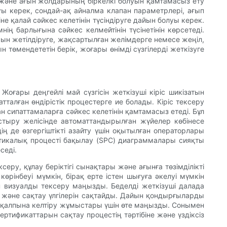
ы және ағын жолдарының біркелкі болуын қамтамасыз ету
ы керек, сондай-ақ айналма клапан параметрлері, ағып
 қалай сәйкес келетінін түсіндіруге дайын болуы керек.
ң барлығына сәйкес келмейтінін түсінетінін көрсетеді.
сын жетілдіруге, жақсартылған желімдерге немесе жеңіл,
төмендететін берік, жоғары өнімді сүзгілерді жеткізуге
Жоғары деңгейлі май сүзгісін жеткізуші кіріс шикізатын
талған өндірістік процестерге ие болады. Кіріс тексеру
 сипаттамаларға сәйкес келетінін қамтамасыз етеді. Бұл
растыру желісінде автоматтандырылған жүйелер көбінесе
ің де өзгергіштікті азайту үшін оқытылған операторлары
тикалық процесті бақылау (SPC) диаграммалары сияқты
седі.
у, құлау беріктігі сынақтары және ағынға төзімділікті
өрінбеуі мүмкін, бірақ ерте істен шығуға әкелуі мүмкін
визуалды тексеру маңызды. Беделді жеткізуші далада
ді және сақтау үлгілерін сақтайды. Дайын қондырғыларды
е қалпына келтіру жұмыстары үшін өте маңызды. Сонымен
ртификаттарын сақтау процестің тәртібіне және үздіксіз