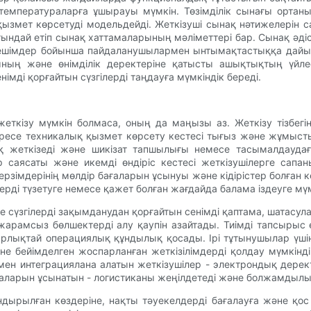
емператураларға ұшырауы мүмкін. Төзімділік сынағы орта
 қызмет көрсетуді модельдейді. Жеткізуші сынақ нәтижелерін
тындай етіп сынақ хаттамаларының мәліметтері бар. Сынақ әд
шешімдер бойынша пайдаланушылармен ынтымақтастыққа дайын е
рының және өнімділік деректеріне қатысты ашықтықтың үйл
імді қорғайтын сүзгілерді таңдауға мүмкіндік береді.
еткізу мүмкін болмаса, оның да маңызы аз. Жеткізу тізбегінің
ресе техникалық қызмет көрсету кестесі тығыз және жұмысты
ық жеткізеді және шикізат тапшылығы немесе тасымалдауда
ор саясаты және икемді өндіріс кестесі жеткізушілерге сапа
мерзімдерінің мөлдір бағаларын ұсынуы және кідірістер болған 
ді түзетуге немесе қажет болған жағдайда балама іздеуге мүм
е сүзгілерді зақымданудан қорғайтын сенімді қаптама, шатас
жарамсыз бөлшектерді алу қаупін азайтады. Тиімді тапсырыс
йтарлықтай операциялық құндылық қосады. Ірі тұтынушылар үш
е бейімделген жоспарланған жеткізілімдерді қолдау мүмкін
ен интеграциялана алатын жеткізушілер - электрондық дерек
таларын ұсынатын - логистиканы жеңілдетеді және болжамдыл
ндырылған көздеріне, нақты тәуекелдерді бағалауға және қос