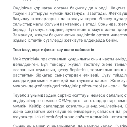
Өндіріске қоршаған ортаны бақылау да кіреді. Шаңсы
тозуын арттыруы мүмкін ластануды азайтады. Жеткізуш
бақылау жоспарларын да жасауы керек. Өлшеу құралд
салыстырмалы болуын қамтамасыз етеді. Соңында, жеткізуш
береді. Тұтынушылардың аудиттерін өткізуге және проце
Заманауи, жақсы бақыланатын өндірістік ортаға инвести
жұмыс істейтін сүзгілерді жеткізуге әлдеқайда бейім.
Тестілеу, сертификаттау және сәйкестік
Май сүзгісінің практикалық құндылығы оның нақты өмірд
дәлелденген. Бұл тексеру жүйелі тестілеу және танылғ
клапанның жұмысын, құлау беріктігін, термиялық цикл ке
растайтын бірқатар сынақтардан өткізеді. Сүзу тиімд
жылдамдығымен және қай ластаушыға қарсы. Жеткізушіле
микрон деңгейлеріндегі тиімділік рейтингтері (мысалы, 
Тәуелсіз ұйымдардың сертификаттауы немесе салалық ста
өндірушілерге немесе OEM-дерге тән стандарттар немес
мүмкін. Кейбір салаларда қозғалтқыш өндірушілерінен
және сақтайтын жеткізуші өз өнімдерінің сапасын да, ре
жауапкершілікті сезінбеуі және сәйкес келмейтін нәтиж
Сынақ ең нашар сценарийлерді де қамтуы керек. Сүзг