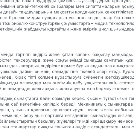
 сапасына да назар аударуды қамтиды. Сүзгілер дұрыс орнатуд
 өнімнің егжей-тегжейлі сызбалары мен сипаттамаларын ұсыну
ты дизайн таңдауларының мақсатты қолданыстың қажеттіліктеріне
е бірнеше медиа нұсқаларын ұсынған кезде, олар бір өлшемні
е тәжірибелік-конструкторлық жұмыстарға – медиа технология
ткізушінің жабдықты қорғайтын және өмірлік цикл шығындарын 
ы, мұнда тәртіпті өндіріс және қатаң сапаны бақылау маңызды. 
істегі тексерулерді және соңғы өнімді сынауды қамтитын құжат
ығыздағыштардың өндіріске кірмес бұрын алдын ала анықталған
ушылық дайын өнімнің сенімділігіне тікелей әсер етеді. Құ
леді, бірақ тіпті қолмен құрастыруға сүйенетін жеткізушілерд
Маңызды өлшемдер мен желімнің кебу уақыттары үшін статис
йтін өнімдердің желі арқылы жалғасуына жол бермеуге көмекте
дық сынақтарға дейін созылуы керек. Қысым тұтастығын тексер
а сай келетініне кепілдік береді. Механикалық сынақтарда к
асуын, ұшының қақпағын орналастыруды және желім жабынын 
е мүмкіндік беру үшін партияға негізделген сынақтарды енгізе
байланыстыратын бақылау жүйелері тиімді кері шақыру немес
 тән стандарттар сияқты танылған өндіріс стандарттары мен се