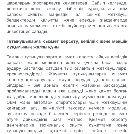
шараларын жоспарлауға көмектеседі. Сайып келгенде,
логистика және жеткізу тізбегінің тұрақтылығы өнім
сапасы сияқты маңызды, ал сенімді жеткізуші
бөлшектердің қалыпты және ерекше жағдайларда
ағынын қамтамасыз ететін жүйелер мен қатынастарға
инвестиция салады.
Тұтынушыларға қызмет көрсету, кепілдік және меншік
құқығының жалпы құны
Тамаша тұтынушыларға қызмет көрсету, айқын кепілдік
саясаты және меншіктің жалпы құнына баса назар
аудару бастапқы сатудан тыс ойлайтын жеткізушілерді
ерекшелендіреді. Жауапты тұтынушыларға қызмет
көрсету қоңырауларға жауап беруден де көп нәрсені
білдіреді - бұл арнайы есептік жазбаны басқаруды,
проблемаларды алдын ала шешуді және қажет болған
жағдайда мәселелерді ушықтыру мүмкіндігін қамтиды.
OEM және автопарк операторлары үшін жеткізушінің
қайтарып алу, өнімділікті тексеру немесе модельді
ауыстыру кезінде бірлескен серіктес ретінде қызмет
етуге дайындығы баға жетпес. Қызмет көрсету
деңгейлеріне техникалық оқыту, құжаттама және
тұтынушылардың қажеттіліктеріне сәйкес келетін