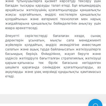
және тұтынушыларға қызмет көрсетуді тексеру үшін
бағадан тысқары қарауды талап етеді. Бұл өлшемдердің
әрқайсысы жеткізушінің қозғалтқыштарды қаншалықты
жақсы қорғайтынын, өндіріс кестелерін қаншалықты
қолдайтынын және өзгермелі технология мен нарық
жағдайларына қаншалықты бейімделетінін анықтау үшін
өзара әрекеттеседі.
Әлеуетті серіктестерді бағалаған кезде, сынақ
деректерін ұсынатын, мықты сапа менеджменті
жүйелерін қолдайтын, өндіріс икемділігіне инвестиция
салатын және ашық түрде байланысатын жеткізушілерге
басымдық беріңіз. Өнімділікке, жауап беруге және
үздіксіз жетілдіруге бағытталған стратегиялық жеткізуші
қарым-қатынасы тек бірлік бағасына негізделген
шешімге қарағанда сенімдірек қозғалтқыштарды, аз
ақауларды және ұзақ мерзімді құндылықты қамтамасыз
етеді.