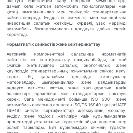
оқытуға инвестиция салу өндірістік мүмкіндіктерді
дамып келе жатқан автомобиль технологиялары мен
қатаң шығарындылар мен сенімділік стандарттарына
сәйкестендіреді. Өндірістің икемділігі мен масштабына
инвестиция салатын жеткізуші күрделі, ұзақ мерзімді
автомобиль бағдарламаларын қолдауға дайын екенін
көрсетеді.
Нормативтік сәйкестік және сертификаттау
Автокөлік компоненттері саласында нормативтік
сәйкестік пен сертификаттау талқыланбайды, ал май
сүзгісін жеткізушілер салалық, экологиялық және
қауіпсіздік стандарттарының жиынтығына сәйкес келуі
керек. Ең қарапайым деңгейде жеткізушілер
материалдар, шығарындылар және қалдықтарды
өңдеуге қатысты ұлттық және халықаралық көлік
бөлшектері ережелері мен стандарттарын сақтауы
керек. Сапа менеджменті бойынша ISO 9001 және
автомобиль сапасына арналған ISO/TS 16949 (қазіргі IATF
16949) сияқты сертификаттар жеткізушінің жобалау,
өндіру және үздіксіз жетілдіру үшін құрылымдалған
процестерді ұстанатынын көрсететін айқын көрсеткіштер
болып табылады. Бұл құрылымдар өнімнің тұрақты
сапасы үшін маңызды жеткізушіні бақылау,