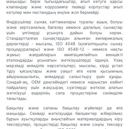
маңызды: берік тығыздағыштар, ағып кетуге қарсы
клапандар және коррозияға төзімді корпустар ағып
кетулер мен ластанудың енуіне жол бермейді.
Өндірушілер сынақ хаттамалары туралы ашық болуы
және зертханалық бағалау немесе далалық сынақтар
үшін үлгілерді ұсынуға дайын болуы керек.
Стандартталған сынақтардан алынған эмпирикалық
деректерді - мысалы, ISO 4548 (қозғалтқышты сынау
процедуралары) және ISO 4548-12 - немесе нақты
жұмыс жағдайларын имитациялайтын меншікті
эталондарды ұсынатын жеткізушілерді іздеңіз. Ұзақ
мерзімді өнімділік көрсеткіштері, мысалы, кірді ұстап
тұру қисықтары және уақыт өте келе қысымның
айырмашылығы, өнімдерді салыстыру үшін құнды.
Сондай-ақ, OEM деңгейіндегі немесе нарықтан кейінгі
пайдалану үшін жақсырақ сүзгілерді жеткізе алатын
жеткізуші өздерінің сапа процестеріне сенімділік
танытады.
Бақылау және сапаны бақылау жүйелері де өте
маңызды. Сенiмдi жеткізушiде бөлшектер жiберiлмес
бұрын ауытқуларды анықтайтын материалдардың кiру
тексерулерi, процестердi бақылау және соңғы тексеру