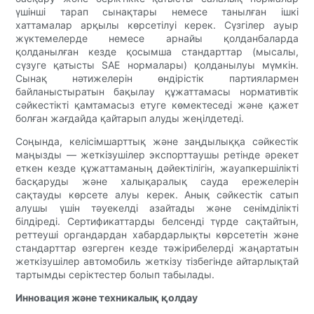
үшінші тарап сынақтары немесе танылған ішкі
хаттамалар арқылы көрсетілуі керек. Сүзгілер ауыр
жүктемелерде немесе арнайы қолданбаларда
қолданылған кезде қосымша стандарттар (мысалы,
сүзуге қатысты SAE нормалары) қолданылуы мүмкін.
Сынақ нәтижелерін өндірістік партиялармен
байланыстыратын бақылау құжаттамасы нормативтік
сәйкестікті қамтамасыз етуге көмектеседі және қажет
болған жағдайда қайтарып алуды жеңілдетеді.
Соңында, келісімшарттық және заңдылыққа сәйкестік
маңызды — жеткізушілер экспорттаушы ретінде әрекет
еткен кезде құжаттаманың дәйектілігін, жауапкершілікті
басқаруды және халықаралық сауда ережелерін
сақтауды көрсете алуы керек. Анық сәйкестік сатып
алушы үшін тәуекелді азайтады және сенімділікті
білдіреді. Сертификаттарды белсенді түрде сақтайтын,
реттеуші органдардан хабардарлықты көрсететін және
стандарттар өзгерген кезде тәжірибелерді жаңартатын
жеткізушілер автомобиль жеткізу тізбегінде айтарлықтай
тартымды серіктестер болып табылады.
Инновация және техникалық қолдау