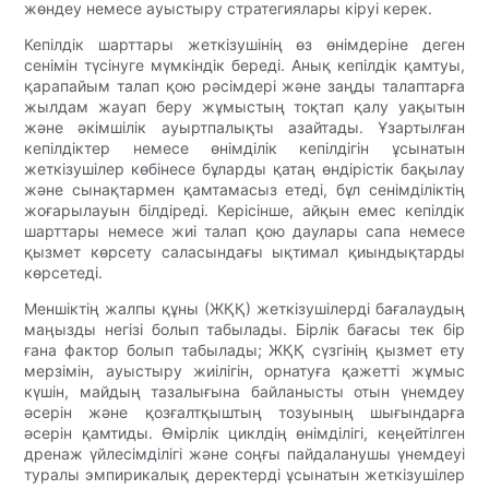
жөндеу немесе ауыстыру стратегиялары кіруі керек.
Кепілдік шарттары жеткізушінің өз өнімдеріне деген
сенімін түсінуге мүмкіндік береді. Анық кепілдік қамтуы,
қарапайым талап қою рәсімдері және заңды талаптарға
жылдам жауап беру жұмыстың тоқтап қалу уақытын
және әкімшілік ауыртпалықты азайтады. Ұзартылған
кепілдіктер немесе өнімділік кепілдігін ұсынатын
жеткізушілер көбінесе бұларды қатаң өндірістік бақылау
және сынақтармен қамтамасыз етеді, бұл сенімділіктің
жоғарылауын білдіреді. Керісінше, айқын емес кепілдік
шарттары немесе жиі талап қою даулары сапа немесе
қызмет көрсету саласындағы ықтимал қиындықтарды
көрсетеді.
Меншіктің жалпы құны (ЖҚҚ) жеткізушілерді бағалаудың
маңызды негізі болып табылады. Бірлік бағасы тек бір
ғана фактор болып табылады; ЖҚҚ сүзгінің қызмет ету
мерзімін, ауыстыру жиілігін, орнатуға қажетті жұмыс
күшін, майдың тазалығына байланысты отын үнемдеу
әсерін және қозғалтқыштың тозуының шығындарға
әсерін қамтиды. Өмірлік циклдің өнімділігі, кеңейтілген
дренаж үйлесімділігі және соңғы пайдаланушы үнемдеуі
туралы эмпирикалық деректерді ұсынатын жеткізушілер