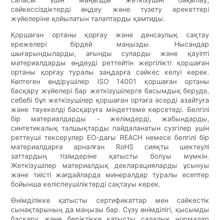
сәйкессіздіктерді өңдеу және түзету әрекеттері
жүйелеріне қойылатын талаптарды қамтиды.
Қоршаған ортаны қорғау және денсаулық сақтау
ережелері бірдей маңызды. Нысандар
шығарындыларды, ағынды суларды және қауіпті
материалдарды өңдеуді реттейтін жергілікті қоршаған
ортаны қорғау туралы заңдарға сәйкес келуі керек.
Көптеген өндірушілер ISO 14001 қоршаған ортаны
басқару жүйелері бар жеткізушілерге басымдық беруде,
себебі бұл жеткізушілер қоршаған ортаға әсерді азайтуға
және тәуекелді басқаруға міндеттеме көрсетеді. Белгілі
бір материалдарды - желімдерді, жабындарды,
синтетикалық талшықтарды пайдаланатын сүзгілер үшін
реттеуші тексерулер ЕО-дағы REACH немесе белгілі бір
материалдарға арналған RoHS сияқты шектеулі
заттардың тізімдеріне қатысты болуы мүмкін.
Жеткізушілер материалдық декларацияларды ұсынуы
және тиісті жағдайларда минералдар туралы есептер
бойынша келіспеушіліктерді сақтауы керек.
Өнімділікке қатысты сертификаттар мен сәйкестік
сынақтарының да маңызы бар. Сүзу өнімділігі, қысымды
басқару және беріктікке қатысты салалық нормалар