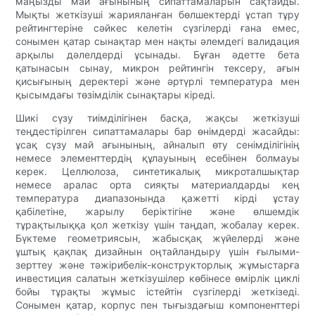
маңызды май ағынының сипаттамаларын сақтайды.
Мықты жеткізуші жарияланған бөлшектерді ұстап тұру
рейтингтеріне сәйкес келетін сүзгілерді ғана емес,
сонымен қатар сынақтар мен нақты әлемдегі валидация
арқылы дәлелдерді ұсынады. Бұған әдетте бета
қатынасын сынау, микрон рейтингін тексеру, ағын
қисығының деректері және әртүрлі температура мен
қысымдағы төзімділік сынақтары кіреді.
Шикі сүзу тиімділігінен басқа, жақсы жеткізуші
теңдестірілген сипаттамалары бар өнімдерді жасайды:
ұсақ сүзу май ағынының, айналып өту сенімділігінің
немесе элементтердің құлауының есебінен болмауы
керек. Целлюлоза, синтетикалық микроталшықтар
немесе аралас орта сияқты материалдарды кең
температура диапазонында қажетті кірді ұстау
қабілетіне, жарылу беріктігіне және өлшемдік
тұрақтылыққа қол жеткізу үшін таңдап, жобалау керек.
Бүктеме геометриясын, жабысқақ жүйелерді және
ұштық қақпақ дизайнын оңтайландыру үшін ғылыми-
зерттеу және тәжірибелік-конструкторлық жұмыстарға
инвестиция салатын жеткізушілер көбінесе өмірлік циклі
бойы тұрақты жұмыс істейтін сүзгілерді жеткізеді.
Сонымен қатар, корпус пен тығыздағыш компоненттері