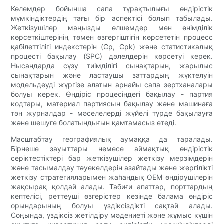
Көлемдер бойынша сапа тұрақтылығы өндірістік
мүмкіндіктердің тағы бір аспектісі болып табылады.
Жеткізушілер маңызды өлшемдер мен өнімділік
көрсеткіштерінің төмен өзгергіштігін көрсететін процесс
қабілеттілігі индекстерін (Cp, Cpk) және статистикалық
процесті бақылау (SPC) дәлелдерін көрсетуі керек.
Нысандарда сүзу тиімділігі сынақтарын, жарылыс
сынақтарын және ластаушы заттардың жүктелуін
модельдеуді жүргізе алатын арнайы сапа зертханалары
болуы керек. Өндіріс процесіндегі бақылау - партия
кодтары, материал партиясын бақылау және машинаға
тән журналдар - мәселелерді жүйелі түрде бақылауға
және шешуге болатындығын қамтамасыз етеді.
Масштабтау географиялық аумаққа да таралады.
Бірнеше зауыттары немесе аймақтық өндірістік
серіктестіктері бар жеткізушілер жеткізу мерзімдерін
және тасымалдау тәуекелдерін азайтады және жергілікті
жеткізу стратегияларымен жаһандық OEM өндірушілерін
жақсырақ қолдай алады. Табиғи апаттар, порттардың
кептелісі, реттеуші өзгерістер кезінде балама өндіріс
орындарының болуы үздіксіздікті сақтай алады.
Соңында, үздіксіз жетілдіру мәдениеті және жұмыс күшін