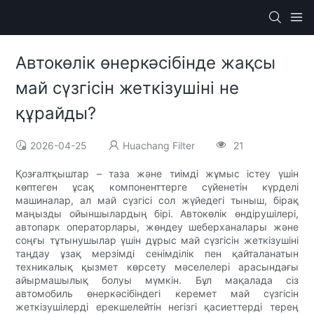
Автокөлік өнеркәсібінде жақсы
май сүзгісін жеткізушіні не
құрайды?
2026-04-25
Huachang Filter
21
Қозғалтқыштар – таза және тиімді жұмыс істеу үшін
көптеген ұсақ компоненттерге сүйенетін күрделі
машиналар, ал май сүзгісі сол жүйедегі тыныш, бірақ
маңызды ойыншылардың бірі. Автокөлік өндірушілері,
автопарк операторлары, жөндеу шеберханалары және
соңғы тұтынушылар үшін дұрыс май сүзгісін жеткізушіні
таңдау ұзақ мерзімді сенімділік пен қайталанатын
техникалық қызмет көрсету мәселелері арасындағы
айырмашылық болуы мүмкін. Бұл мақалада сіз
автомобиль өнеркәсібіндегі керемет май сүзгісін
жеткізушілерді ерекшелейтін негізгі қасиеттерді терең