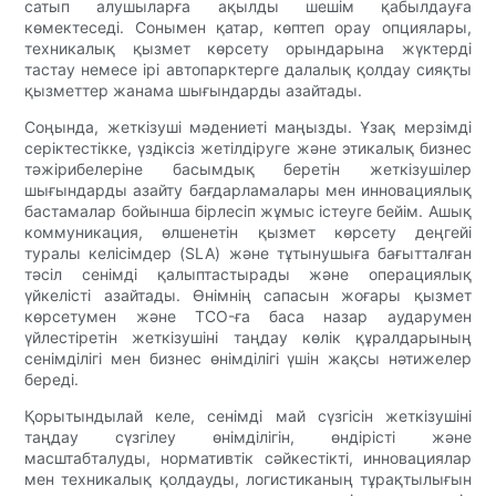
сатып алушыларға ақылды шешім қабылдауға
көмектеседі. Сонымен қатар, көптеп орау опциялары,
техникалық қызмет көрсету орындарына жүктерді
тастау немесе ірі автопарктерге далалық қолдау сияқты
қызметтер жанама шығындарды азайтады.
Соңында, жеткізуші мәдениеті маңызды. Ұзақ мерзімді
серіктестікке, үздіксіз жетілдіруге және этикалық бизнес
тәжірибелеріне басымдық беретін жеткізушілер
шығындарды азайту бағдарламалары мен инновациялық
бастамалар бойынша бірлесіп жұмыс істеуге бейім. Ашық
коммуникация, өлшенетін қызмет көрсету деңгейі
туралы келісімдер (SLA) және тұтынушыға бағытталған
тәсіл сенімді қалыптастырады және операциялық
үйкелісті азайтады. Өнімнің сапасын жоғары қызмет
көрсетумен және TCO-ға баса назар аударумен
үйлестіретін жеткізушіні таңдау көлік құралдарының
сенімділігі мен бизнес өнімділігі үшін жақсы нәтижелер
береді.
Қорытындылай келе, сенімді май сүзгісін жеткізушіні
таңдау сүзгілеу өнімділігін, өндірісті және
масштабталуды, нормативтік сәйкестікті, инновациялар
мен техникалық қолдауды, логистиканың тұрақтылығын