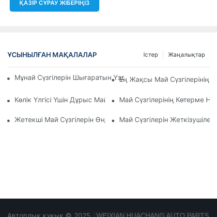
ҚАЗІР СҰРАУ ЖІБЕРІҢІЗ
ҰСЫНЫЛҒАН МАҚАЛАЛАР
Істер
Жаңалықтар
Мұнай Сүзгілерін Шығаратын Үздік Компаниялар: Жан-Жақ
Ең Жақсы Май Сүзгілерінің 
Көлік Үлгісі Үшін Дұрыс Май Сүзгісін Таңдау: Негізгі Ойлар
Май Сүзгілерінің Көтерме Н
Жетекші Май Сүзгілерін Өндірушілер Мен Олардың Иннова
Май Сүзгілерін Жеткізушілер
Авторлық құқық © 2025
WEIXIAN HUACHANG AUTO PARTS