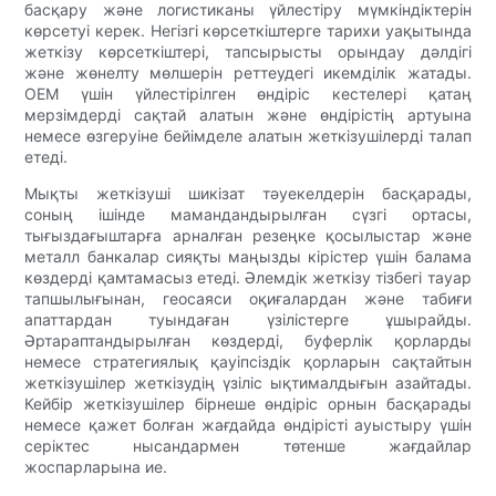
басқару және логистиканы үйлестіру мүмкіндіктерін
көрсетуі керек. Негізгі көрсеткіштерге тарихи уақытында
жеткізу көрсеткіштері, тапсырысты орындау дәлдігі
және жөнелту мөлшерін реттеудегі икемділік жатады.
OEM үшін үйлестірілген өндіріс кестелері қатаң
мерзімдерді сақтай алатын және өндірістің артуына
немесе өзгеруіне бейімделе алатын жеткізушілерді талап
етеді.
Мықты жеткізуші шикізат тәуекелдерін басқарады,
соның ішінде мамандандырылған сүзгі ортасы,
тығыздағыштарға арналған резеңке қосылыстар және
металл банкалар сияқты маңызды кірістер үшін балама
көздерді қамтамасыз етеді. Әлемдік жеткізу тізбегі тауар
тапшылығынан, геосаяси оқиғалардан және табиғи
апаттардан туындаған үзілістерге ұшырайды.
Әртараптандырылған көздерді, буферлік қорларды
немесе стратегиялық қауіпсіздік қорларын сақтайтын
жеткізушілер жеткізудің үзіліс ықтималдығын азайтады.
Кейбір жеткізушілер бірнеше өндіріс орнын басқарады
немесе қажет болған жағдайда өндірісті ауыстыру үшін
серіктес нысандармен төтенше жағдайлар
жоспарларына ие.