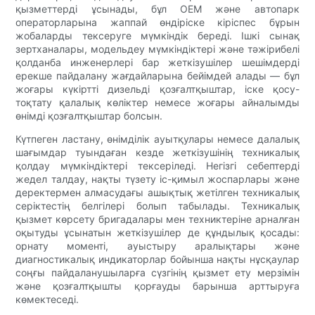
қызметтерді ұсынады, бұл OEM және автопарк
операторларына жаппай өндіріске кіріспес бұрын
жобаларды тексеруге мүмкіндік береді. Ішкі сынақ
зертханалары, модельдеу мүмкіндіктері және тәжірибелі
қолданба инженерлері бар жеткізушілер шешімдерді
ерекше пайдалану жағдайларына бейімдей алады — бұл
жоғары күкіртті дизельді қозғалтқыштар, іске қосу-
тоқтату қалалық көліктер немесе жоғары айналымды
өнімді қозғалтқыштар болсын.
Күтпеген ластану, өнімділік ауытқулары немесе далалық
шағымдар туындаған кезде жеткізушінің техникалық
қолдау мүмкіндіктері тексеріледі. Негізгі себептерді
жедел талдау, нақты түзету іс-қимыл жоспарлары және
деректермен алмасудағы ашықтық жетілген техникалық
серіктестің белгілері болып табылады. Техникалық
қызмет көрсету бригадалары мен техниктеріне арналған
оқытуды ұсынатын жеткізушілер де құндылық қосады:
орнату моменті, ауыстыру аралықтары және
диагностикалық индикаторлар бойынша нақты нұсқаулар
соңғы пайдаланушыларға сүзгінің қызмет ету мерзімін
және қозғалтқышты қорғауды барынша арттыруға
көмектеседі.