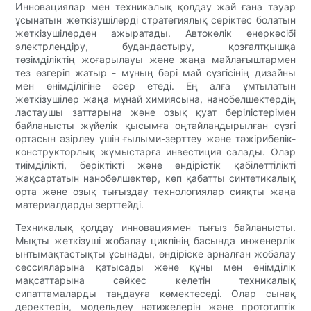
Инновациялар мен техникалық қолдау жай ғана тауар
ұсынатын жеткізушілерді стратегиялық серіктес болатын
жеткізушілерден ажыратады. Автокөлік өнеркәсібі
электрлендіру, будандастыру, қозғалтқышқа
төзімділіктің жоғарылауы және жаңа майлағыштармен
тез өзгеріп жатыр - мұның бәрі май сүзгісінің дизайны
мен өнімділігіне әсер етеді. Ең алға ұмтылатын
жеткізушілер жаңа мұнай химиясына, нанобөлшектердің
ластаушы заттарына және озық қуат берілістерімен
байланысты жүйелік қысымға оңтайландырылған сүзгі
ортасын әзірлеу үшін ғылыми-зерттеу және тәжірибелік-
конструкторлық жұмыстарға инвестиция салады. Олар
тиімділікті, беріктікті және өндірістік қабілеттілікті
жақсартатын нанобөлшектер, көп қабатты синтетикалық
орта және озық тығыздау технологиялар сияқты жаңа
материалдарды зерттейді.
Техникалық қолдау инновациямен тығыз байланысты.
Мықты жеткізуші жобалау циклінің басында инженерлік
ынтымақтастықты ұсынады, өндіріске арналған жобалау
сессияларына қатысады және құны мен өнімділік
мақсаттарына сәйкес келетін техникалық
сипаттамаларды таңдауға көмектеседі. Олар сынақ
деректерін, модельдеу нәтижелерін және прототиптік