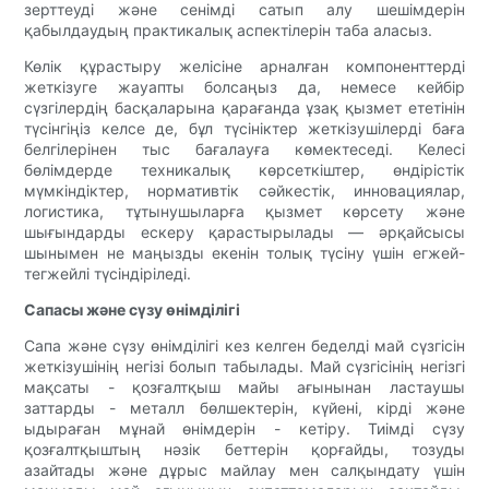
зерттеуді және сенімді сатып алу шешімдерін
қабылдаудың практикалық аспектілерін таба аласыз.
Көлік құрастыру желісіне арналған компоненттерді
жеткізуге жауапты болсаңыз да, немесе кейбір
сүзгілердің басқаларына қарағанда ұзақ қызмет ететінін
түсінгіңіз келсе де, бұл түсініктер жеткізушілерді баға
белгілерінен тыс бағалауға көмектеседі. Келесі
бөлімдерде техникалық көрсеткіштер, өндірістік
мүмкіндіктер, нормативтік сәйкестік, инновациялар,
логистика, тұтынушыларға қызмет көрсету және
шығындарды ескеру қарастырылады — әрқайсысы
шынымен не маңызды екенін толық түсіну үшін егжей-
тегжейлі түсіндіріледі.
Сапасы және сүзу өнімділігі
Сапа және сүзу өнімділігі кез келген беделді май сүзгісін
жеткізушінің негізі болып табылады. Май сүзгісінің негізгі
мақсаты - қозғалтқыш майы ағынынан ластаушы
заттарды - металл бөлшектерін, күйені, кірді және
ыдыраған мұнай өнімдерін - кетіру. Тиімді сүзу
қозғалтқыштың нәзік беттерін қорғайды, тозуды
азайтады және дұрыс майлау мен салқындату үшін