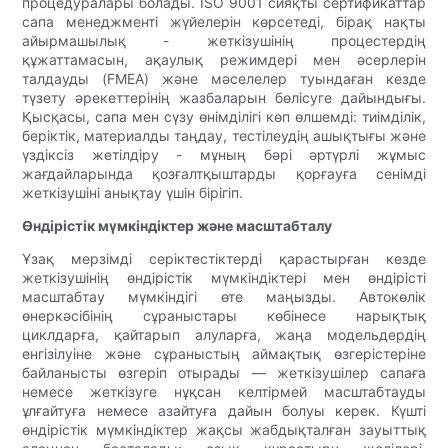
процедуралары болады. ISO 9001 сияқты сертификаттар
сапа менеджменті жүйелерiн көрсетедi, бiрақ нақты
айырмашылық - жеткізушiнiң процестердiң
құжаттамасын, ақаулық режимдерi мен әсерлерiн
талдауды (FMEA) және мәселелер туындаған кезде
түзету әрекеттерiнiң жазбаларын бөлісуге дайындығы.
Қысқасы, сапа мен сүзу өнiмдiлiгi көп өлшемдi: тиiмдiлiк,
берiктiк, материалды таңдау, тестiлеудiң ашықтығы және
үздiксiз жетiлдiру - мұның бәрi әртүрлi жұмыс
жағдайларында қозғалтқыштарды қорғауға сенiмдi
жеткізушiнi анықтау үшiн бiрiгiп.
Өндірістік мүмкіндіктер және масштабталу
Ұзақ мерзімді серіктестіктерді қарастырған кезде
жеткізушінің өндірістік мүмкіндіктері мен өндірісті
масштабтау мүмкіндігі өте маңызды. Автокөлік
өнеркәсібінің сұраныстары көбінесе нарықтық
циклдарға, қайтарып алуларға, жаңа модельдердің
енгізілуіне және сұраныстың аймақтық өзгерістеріне
байланысты өзгеріп отырады — жеткізушілер сапаға
немесе жеткізуге нұқсан келтірмей масштабтауды
ұлғайтуға немесе азайтуға дайын болуы керек. Күшті
өндірістік мүмкіндіктер жақсы жабдықталған зауыттық