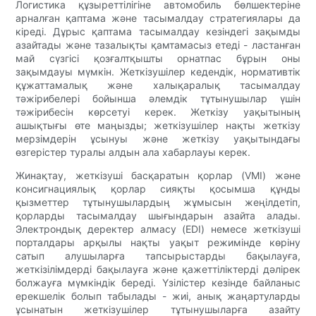
Логистика құзыреттілігіне автомобиль бөлшектеріне
арналған қаптама және тасымалдау стратегиялары да
кіреді. Дұрыс қаптама тасымалдау кезіндегі зақымды
азайтады және тазалықты қамтамасыз етеді - ластанған
май сүзгісі қозғалтқышты орнатпас бұрын оны
зақымдауы мүмкін. Жеткізушілер кедендік, нормативтік
құжаттамалық және халықаралық тасымалдау
тәжірибелері бойынша әлемдік тұтынушылар үшін
тәжірибесін көрсетуі керек. Жеткізу уақытының
ашықтығы өте маңызды; жеткізушілер нақты жеткізу
мерзімдерін ұсынуы және жеткізу уақытындағы
өзгерістер туралы алдын ала хабарлауы керек.
Жинақтау, жеткізуші басқаратын қорлар (VMI) және
консигнациялық қорлар сияқты қосымша құнды
қызметтер тұтынушылардың жұмысын жеңілдетіп,
қорларды тасымалдау шығындарын азайта алады.
Электрондық деректер алмасу (EDI) немесе жеткізуші
порталдары арқылы нақты уақыт режимінде көріну
сатып алушыларға тапсырыстарды бақылауға,
жеткізілімдерді бақылауға және қажеттіліктерді дәлірек
болжауға мүмкіндік береді. Үзілістер кезінде байланыс
ерекшелік болып табылады - жиі, анық жаңартуларды
ұсынатын жеткізушілер тұтынушыларға азайту