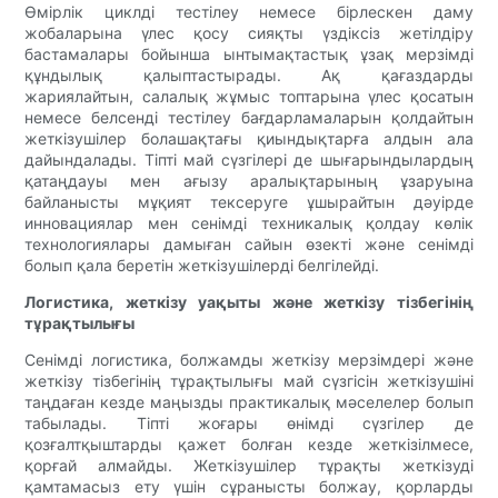
Өмірлік циклді тестілеу немесе бірлескен даму
жобаларына үлес қосу сияқты үздіксіз жетілдіру
бастамалары бойынша ынтымақтастық ұзақ мерзімді
құндылық қалыптастырады. Ақ қағаздарды
жариялайтын, салалық жұмыс топтарына үлес қосатын
немесе белсенді тестілеу бағдарламаларын қолдайтын
жеткізушілер болашақтағы қиындықтарға алдын ала
дайындалады. Тіпті май сүзгілері де шығарындылардың
қатаңдауы мен ағызу аралықтарының ұзаруына
байланысты мұқият тексеруге ұшырайтын дәуірде
инновациялар мен сенімді техникалық қолдау көлік
технологиялары дамыған сайын өзекті және сенімді
болып қала беретін жеткізушілерді белгілейді.
Логистика, жеткізу уақыты және жеткізу тізбегінің
тұрақтылығы
Сенімді логистика, болжамды жеткізу мерзімдері және
жеткізу тізбегінің тұрақтылығы май сүзгісін жеткізушіні
таңдаған кезде маңызды практикалық мәселелер болып
табылады. Тіпті жоғары өнімді сүзгілер де
қозғалтқыштарды қажет болған кезде жеткізілмесе,
қорғай алмайды. Жеткізушілер тұрақты жеткізуді
қамтамасыз ету үшін сұранысты болжау, қорларды