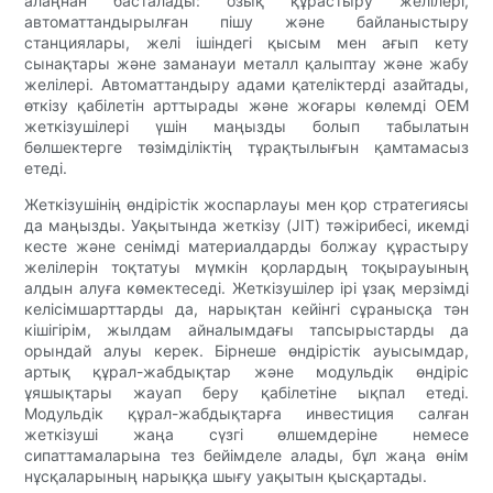
алаңнан басталады: озық құрастыру желілері,
автоматтандырылған пішу және байланыстыру
станциялары, желі ішіндегі қысым мен ағып кету
сынақтары және заманауи металл қалыптау және жабу
желілері. Автоматтандыру адами қателіктерді азайтады,
өткізу қабілетін арттырады және жоғары көлемді OEM
жеткізушілері үшін маңызды болып табылатын
бөлшектерге төзімділіктің тұрақтылығын қамтамасыз
етеді.
Жеткізушінің өндірістік жоспарлауы мен қор стратегиясы
да маңызды. Уақытында жеткізу (JIT) тәжірибесі, икемді
кесте және сенімді материалдарды болжау құрастыру
желілерін тоқтатуы мүмкін қорлардың тоқырауының
алдын алуға көмектеседі. Жеткізушілер ірі ұзақ мерзімді
келісімшарттарды да, нарықтан кейінгі сұранысқа тән
кішігірім, жылдам айналымдағы тапсырыстарды да
орындай алуы керек. Бірнеше өндірістік ауысымдар,
артық құрал-жабдықтар және модульдік өндіріс
ұяшықтары жауап беру қабілетіне ықпал етеді.
Модульдік құрал-жабдықтарға инвестиция салған
жеткізуші жаңа сүзгі өлшемдеріне немесе
сипаттамаларына тез бейімделе алады, бұл жаңа өнім
нұсқаларының нарыққа шығу уақытын қысқартады.