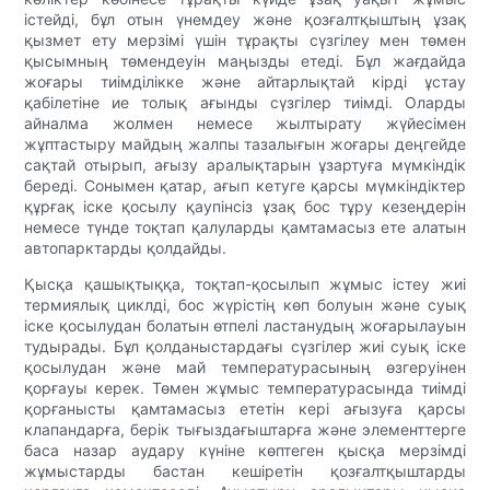
істейді, бұл отын үнемдеу және қозғалтқыштың ұзақ
қызмет ету мерзімі үшін тұрақты сүзгілеу мен төмен
қысымның төмендеуін маңызды етеді. Бұл жағдайда
жоғары тиімділікке және айтарлықтай кірді ұстау
қабілетіне ие толық ағынды сүзгілер тиімді. Оларды
айналма жолмен немесе жылтырату жүйесімен
жұптастыру майдың жалпы тазалығын жоғары деңгейде
сақтай отырып, ағызу аралықтарын ұзартуға мүмкіндік
береді. Сонымен қатар, ағып кетуге қарсы мүмкіндіктер
құрғақ іске қосылу қаупінсіз ұзақ бос тұру кезеңдерін
немесе түнде тоқтап қалуларды қамтамасыз ете алатын
автопарктарды қолдайды.
Қысқа қашықтыққа, тоқтап-қосылып жұмыс істеу жиі
термиялық циклді, бос жүрістің көп болуын және суық
іске қосылудан болатын өтпелі ластанудың жоғарылауын
тудырады. Бұл қолданыстардағы сүзгілер жиі суық іске
қосылудан және май температурасының өзгеруінен
қорғауы керек. Төмен жұмыс температурасында тиімді
қорғанысты қамтамасыз ететін кері ағызуға қарсы
клапандарға, берік тығыздағыштарға және элементтерге
баса назар аудару күніне көптеген қысқа мерзімді
жұмыстарды бастан кешіретін қозғалтқыштарды