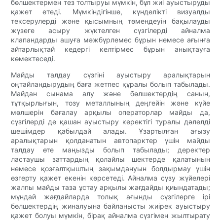
бөлшектермен тез толтыруы мүмкін, бұл жиі ауыстыруды
қажет етеді. Мүмкіндігінше, күнделікті визуалды
тексерулерді және қысымның төмендеуін бақылауды
жүзеге асыру жүктелген сүзгілерді айналма
клапандарды ашуға мәжбүрлемес бұрын немесе ағынға
айтарлықтай кедергі келтірмес бұрын анықтауға
көмектеседі.
Майды талдау сүзгіні ауыстыру аралықтарын
оңтайландырудың баға жетпес құралы болып табылады.
Майдан сынама алу және бөлшектердің санын,
тұтқырлығын, тозу металлының деңгейін және күйе
мөлшерін бағалау арқылы операторлар майды да,
сүзгілерді де қашан ауыстыру керектігі туралы дәлелді
шешімдер қабылдай алады. Ұзартылған ағызу
аралықтарын қолданатын автопарктер үшін майды
талдау өте маңызды болып табылады; деректер
ластаушы заттардың қолайлы шектерде қалатынын
немесе қозғалтқыштың зақымдануын болдырмау үшін
өзгерту қажет екенін көрсетеді. Айналма сүзу жүйелері
жалпы майды таза ұстау арқылы жағдайды қиындатады;
мұндай жағдайларда толық ағынды сүзгілерге ірі
бөлшектердің жиналуына байланысты жиірек ауыстыру
қажет болуы мүмкін, бірақ айналма сүзгімен жылтырату