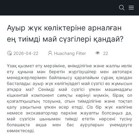
Ауыр жүк көліктеріне арналған
ең тиімді май сүзгілері қандай?
2026-04-22
Huachang Filter
22
Ұзақ қызмет ету мерзіміне, өнімділігіне және жалпы иелік
ету құнына мән беретін жүргізушілер мен автопарк
менеджерлерімен байланысу қарапайым сұрақ қоюдан
басталады: ауыр жүк көлігіңіздегі май сүзгісі өз жұмысын
атқара ма? Сенімді май сүзгісі үлкен машинадағы
кішкентай компонент сияқты көрінуі мүмкін, бірақ ол
қозғалтқыштың тозуына, отын тиімділігіне және тоқтап
қалу уақытына үлкен әсер етеді. Сіз бір жүк көлігіне
немесе экскаваторлар паркіне жауапты болсаңыз да,
май сүзгісін шынымен тиімді ететін нәрсені түсіну
болашақта ақша мен бас ауруларын үнемдеуге
көмектеседі.