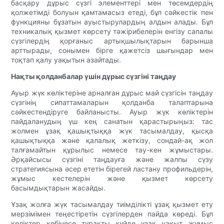
басқару дұрыс сүзгі элементтері мен төсемдердің
қолжетімді болуын қамтамасыз етеді, бұл сәйкестік пен
функцияны бұзатын ауыстырулардың алдын алады. Бұл
техникалық қызмет көрсету тәжірибелерін енгізу сапалы
сүзгілердің қорғаныс артықшылықтарын барынша
арттырады, сонымен бірге қажетсіз шығындар мен
тоқтап қалу уақытын азайтады.
Нақты қолданбалар үшін дұрыс сүзгіні таңдау
Ауыр жүк көліктеріне арналған дұрыс май сүзгісін таңдау
сүзгінің сипаттамаларын қолданба талаптарына
сәйкестендіруге байланысты. Ауыр жүк көліктерін
пайдаланудың үш кең санатын қарастырыңыз: тас
жолмен ұзақ қашықтыққа жүк тасымалдау, қысқа
қашықтыққа және қалалық жеткізу, сондай-ақ жол
талғамайтын құрылыс немесе тау-кен жұмыстары.
Әрқайсысы сүзгіні таңдауға және жалпы сүзу
стратегиясына әсер ететін бірегей ластану профильдерін,
жұмыс кестелерін және қызмет көрсету
басымдықтарын жасайды.
Ұзақ жолға жүк тасымалдау тиімділікті ұзақ қызмет ету
мерзімімен теңестіретін сүзгілерден пайда көреді. Бұл
көліктер көбінесе тұрақты күйде ұзақ уақыт жұмыс