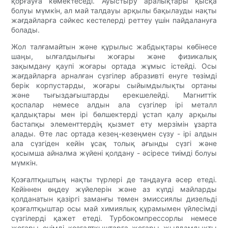
қорғауға көмектеседі. Ауыстыру аралықтары қысқа
болуы мүмкін, ал май талдауы арқылы бақылауды нақты
жағдайларға сәйкес кестелерді реттеу үшін пайдалануға
болады.
Жол талғамайтын және құрылыс жабдықтары көбінесе
шаңы, ылғалдылығы жоғары және физикалық
зақымдану қаупі жоғары ортада жұмыс істейді. Осы
жағдайларға арналған сүзгілер абразивті енуге төзімді
берік корпустарды, жоғары сыйымдылықты ортаны
және тығыздағыштарды ерекшелейді. Магниттік
қоспалар немесе алдын ала сүзгілер ірі металл
қалдықтары мен ірі бөлшектерді ұстап қалу арқылы
бастапқы элементтердің қызмет ету мерзімін ұзарта
алады. Өте лас ортада кезең-кезеңмен сүзу - ірі алдын
ала сүзгіден кейін ұсақ толық ағынды сүзгі және
қосымша айналма жүйені қолдану - әсіресе тиімді болуы
мүмкін.
Қозғалтқыштың нақты түрлері де таңдауға әсер етеді.
Кейіннен өңдеу жүйелерін және аз күлді майларды
қолданатын қазіргі заманғы төмен эмиссиялы дизельді
қозғалтқыштар осы май химиялық құрамымен үйлесімді
сүзгілерді қажет етеді. Турбокомпрессорлы немесе
жоғары өнімді қозғалтқыштарға жоғары жылдамдықты