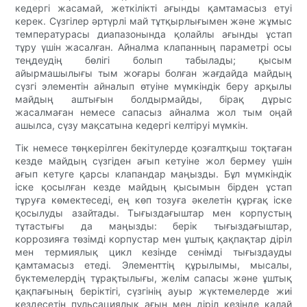
кедергі жасамай, жеткілікті ағынды қамтамасыз етуі
керек. Сүзгілер әртүрлі май тұтқырлығымен және жұмыс
температурасы диапазонында қолайлы ағынды ұстап
тұру үшін жасалған. Айналма клапанның параметрі осы
теңдеудің бөлігі болып табылады; қысым
айырмашылығы тым жоғары болған жағдайда майдың
сүзгі элементін айналып өтуіне мүмкіндік беру арқылы
майдың аштығын болдырмайды, бірақ дұрыс
жасалмаған немесе сапасыз айналма жол тым оңай
ашылса, сүзу мақсатына кедергі келтіруі мүмкін.
Тік немесе төңкерілген бекітулерде қозғалтқыш тоқтаған
кезде майдың сүзгіден ағып кетуіне жол бермеу үшін
ағып кетуге қарсы клапандар маңызды. Бұл мүмкіндік
іске қосылған кезде майдың қысымын бірден ұстап
тұруға көмектеседі, ең көп тозуға әкелетін құрғақ іске
қосылуды азайтады. Тығыздағыштар мен корпустың
тұтастығы да маңызды: берік тығыздағыштар,
коррозияға төзімді корпустар мен ұштық қақпақтар діріл
мен термиялық цикл кезінде сенімді тығыздауды
қамтамасыз етеді. Элементтің құрылымы, мысалы,
бүктемелердің тұрақтылығы, желім сапасы және ұштық
қақпағының беріктігі, сүзгінің ауыр жүктемелерде жиі
кездесетін пульсациялық ағын мен діріл кезінде қалай