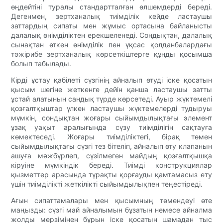
өңдейтіні туралы стандартталған өлшемдерді береді.
Дегенмен, зертханалық тиімділік кейде ластаушы
заттардың сипаты мен жұмыс ортасына байланысты
далалық өнімділіктен ерекшеленеді. Сондықтан, далалық
сынақтан өткен өнімділік пен ұқсас қолданбалардағы
тәжірибе зертханалық көрсеткіштерге құнды қосымша
болып табылады.
Кірді ұстау қабілеті сүзгінің айналып өтуді іске қосатын
қысым шегіне жеткенге дейін қанша ластаушы затты
ұстай алатынын сандық түрде көрсетеді. Ауыр жүктемелі
қозғалтқыштар үлкен ластаушы жүктемелерді тудыруы
мүмкін, сондықтан жоғары сыйымдылықтағы элемент
ұзақ уақыт аралығында сүзу тиімділігін сақтауға
көмектеседі. Жоғары тиімділіктегі, бірақ төмен
сыйымдылықтағы сүзгі тез бітеліп, айналып өту клапанын
ашуға мәжбүрлеп, сүзілмеген майдың қозғалтқышқа
кіруіне мүмкіндік береді. Тиімді конструкциялар
қызметтер арасында тұрақты қорғауды қамтамасыз ету
үшін тиімділікті жеткілікті сыйымдылықпен теңестіреді.
Ағын сипаттамалары мен қысымның төмендеуі өте
маңызды: сүзгі май айналымын бұзатын немесе айналма
жолды мерзімінен бұрын іске қосатын шамадан тыс