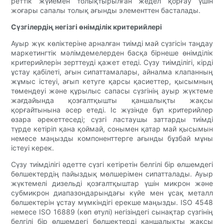
реттік жүйемен толықтырылған жедел қорғау үшін
жоғары сапалы толық ағынды элементтен басталады.
Сүзгілердің негізгі өнімділік критерийлері
Ауыр жүк көліктеріне арналған тиімді май сүзгісін таңдау
маркетингтік мәлімдемелерден басқа бірнеше өнімділік
критерийлерін зерттеуді қажет етеді. Сүзу тиімділігі, кірді
ұстау қабілеті, ағын сипаттамалары, айналма клапанның
жұмыс істеуі, ағып кетуге қарсы қасиеттер, қысымның
төмендеуі және құрылыс сапасы сүзгінің ауыр жүктеме
жағдайында қозғалтқышты қаншалықты жақсы
қорғайтынына әсер етеді. Іс жүзінде бұл критерийлер
өзара әрекеттеседі; сүзгі ластаушы заттарды тиімді
түрде кетіріп қана қоймай, сонымен қатар май қысымын
немесе маңызды компоненттерге ағынды бұзбай мұны
істеуі керек.
Сүзу тиімділігі әдетте сүзгі кетіретін белгілі бір өлшемдегі
бөлшектердің пайыздық мөлшерімен сипатталады. Ауыр
жүктемелі дизельді қозғалтқыштар үшін микрон және
субмикрон диапазондарындағы күйе мен ұсақ металл
бөлшектерін ұстау мүмкіндігі ерекше маңызды. ISO 4548
немесе ISO 16889 (көп өтулі) негізіндегі сынақтар сүзгінің
белгілі бір өлшемдегі бөлшектерді қаншалықты жақсы