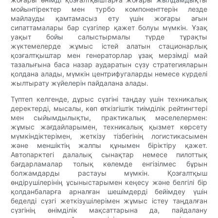
мойынтіректер мен турбо компоненттерін лезде
майлауды қамтамасыз ету үшін жоғары ағын
сипаттамалары бар сүзгілер қажет болуы мүмкін. Ұзақ
уақыт бойы салыстырмалы түрде тұрақты
жүктемелерде жұмыс істей алатын стационарлық
қозғалтқыштар мен генераторлар ұзақ мерзімді май
тазалығына баса назар аударатын сүзу стратегияларын
қолдана алады, мүмкін центрифугаларды немесе күрделі
жылтырату жүйелерін пайдалана алады.
Түптеп келгенде, дұрыс сүзгіні таңдау үшін техникалық
деректерді, мысалы, көп өткізгіштік тиімділік рейтингтері
мен сыйымдылықты, практикалық мәселелермен:
жұмыс жағдайларымен, техникалық қызмет көрсету
мүмкіндіктерімен, жеткізу тізбегінің логистикасымен
және меншіктің жалпы құнымен біріктіру қажет.
Автопарктегі далалық сынақтар немесе пилоттық
бағдарламалар толық көлемде енгізілмес бұрын
болжамдарды растауы мүмкін. Қозғалтқыш
өндірушілерінің ұсыныстарымен кеңесу және белгілі бір
қолданбаларға арналған шешімдерді бейімдеу үшін
беделді сүзгі жеткізушілерімен жұмыс істеу таңдалған
сүзгінің өнімділік мақсаттарына да, пайдалану