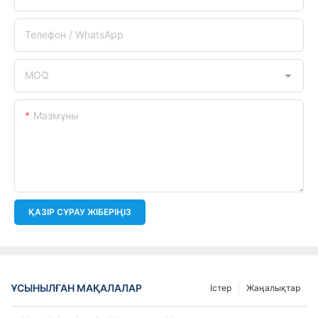
Телефон / WhatsApp
MOQ
Мазмұны
ҚАЗІР СҰРАУ ЖІБЕРІҢІЗ
ҰСЫНЫЛҒАН МАҚАЛАЛАР
Істер
Жаңалықтар