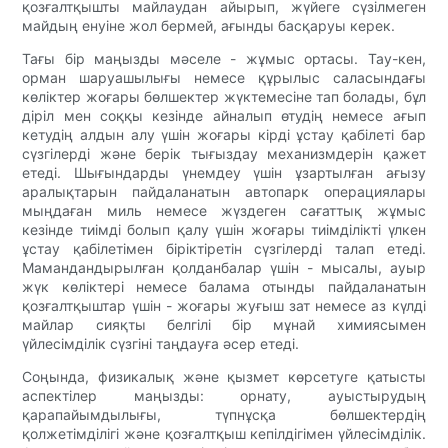
қозғалтқышты майлаудан айырып, жүйеге сүзілмеген
майдың енуіне жол бермей, ағынды басқаруы керек.
Тағы бір маңызды мәселе - жұмыс ортасы. Тау-кен,
орман шаруашылығы немесе құрылыс саласындағы
көліктер жоғары бөлшектер жүктемесіне тап болады, бұл
діріл мен соққы кезінде айналып өтудің немесе ағып
кетудің алдын алу үшін жоғары кірді ұстау қабілеті бар
сүзгілерді және берік тығыздау механизмдерін қажет
етеді. Шығындарды үнемдеу үшін ұзартылған ағызу
аралықтарын пайдаланатын автопарк операциялары
мыңдаған миль немесе жүздеген сағаттық жұмыс
кезінде тиімді болып қалу үшін жоғары тиімділікті үлкен
ұстау қабілетімен біріктіретін сүзгілерді талап етеді.
Мамандандырылған қолданбалар үшін - мысалы, ауыр
жүк көліктері немесе балама отынды пайдаланатын
қозғалтқыштар үшін - жоғары жуғыш зат немесе аз күлді
майлар сияқты белгілі бір мұнай химиясымен
үйлесімділік сүзгіні таңдауға әсер етеді.
Соңында, физикалық және қызмет көрсетуге қатысты
аспектілер маңызды: орнату, ауыстырудың
қарапайымдылығы, түпнұсқа бөлшектердің
қолжетімділігі және қозғалтқыш кепілдігімен үйлесімділік.