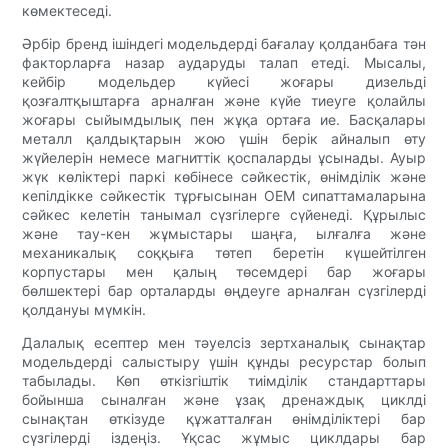
көмектеседі.
Әрбір бренд ішіндегі модельдерді бағалау қолданбаға тән
факторларға назар аударуды талап етеді. Мысалы,
кейбір модельдер күйесі жоғары дизельді
қозғалтқыштарға арналған және күйе тиеуге қолайлы
жоғары сыйымдылық пен жұқа ортаға ие. Басқалары
металл қалдықтарын жою үшін берік айналып өту
жүйелерін немесе магниттік қоспаларды ұсынады. Ауыр
жүк көліктері паркі көбінесе сәйкестік, өнімділік және
кепілдікке сәйкестік тұрғысынан OEM сипаттамаларына
сәйкес келетін танымал сүзгілерге сүйенеді. Құрылыс
және тау-кен жұмыстары шаңға, ылғалға және
механикалық соққыға төтеп беретін күшейтілген
корпустары мен қалың төсемдері бар жоғары
бөлшектері бар орталарды өңдеуге арналған сүзгілерді
қолдануы мүмкін.
Далалық есептер мен тәуелсіз зертханалық сынақтар
модельдерді салыстыру үшін құнды ресурстар болып
табылады. Көп өткізгіштік тиімділік стандарттары
бойынша сыналған және ұзақ дренаждық циклді
сынақтан өткізуде құжатталған өнімділіктері бар
сүзгілерді іздеңіз. Ұқсас жұмыс циклдары бар