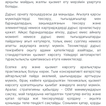
арқылы майдың жалпы қызмет ету мерзімін ұзартуға
болады.
Дұрыс орнату процедурасы да маңызды. Ағызуға қарсы
мүмкіндіктерді тексеру, тығыздағыштар мен
бұрандалардың зақымдалғанын тексеру және
элементтерді немесе картридждерді дұрыс орналастыру
қажет. Айқас бұрандаларды өткізу, дұрыс емес айналу
моменті немесе дұрыс емес тығыздағыштарды
пайдалану ағып кетулерге, толық емес сүзгілеу немесе
апатты ақауларға әкелуі мүмкін. Техниктерді дұрыс
тәжірибеге оқыту адами қателіктерді азайтады, ал
стандартталған қызмет көрсету тізімдері автопарктегі
тұрақтылықты қамтамасыз етуге көмектеседі.
Есепке алу және қызмет көрсету аралықтары
практикалық болуы керек. Тым консервативті өзгерістер
айтарлықтай пайда әкелмей, шығындарды арттыруы
мүмкін, бірақ кейінге қалдырылған техникалық қызмет
көрсету қозғалтқышты қымбат жөндеуге әкелуі мүмкін.
Аралас стратегияны қабылдау - OEM минимумдарын
сақтау, май талдауына негізделген түзетулер енгізу және
қатал ортада жиі тексерулерді қолдану - ақылға
қонымды тепе-теңдікті сақтайды. Сонымен қатар, қорды