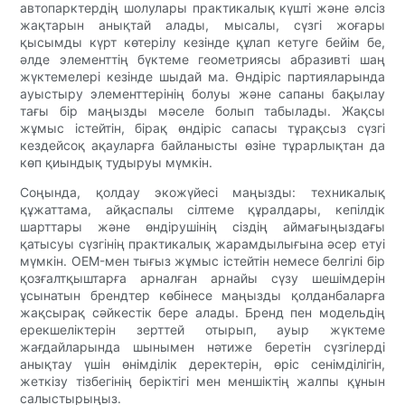
автопарктердің шолулары практикалық күшті және әлсіз
жақтарын анықтай алады, мысалы, сүзгі жоғары
қысымды күрт көтерілу кезінде құлап кетуге бейім бе,
әлде элементтің бүктеме геометриясы абразивті шаң
жүктемелері кезінде шыдай ма. Өндіріс партияларында
ауыстыру элементтерінің болуы және сапаны бақылау
тағы бір маңызды мәселе болып табылады. Жақсы
жұмыс істейтін, бірақ өндіріс сапасы тұрақсыз сүзгі
кездейсоқ ақауларға байланысты өзіне тұрарлықтан да
көп қиындық тудыруы мүмкін.
Соңында, қолдау экожүйесі маңызды: техникалық
құжаттама, айқаспалы сілтеме құралдары, кепілдік
шарттары және өндірушінің сіздің аймағыңыздағы
қатысуы сүзгінің практикалық жарамдылығына әсер етуі
мүмкін. OEM-мен тығыз жұмыс істейтін немесе белгілі бір
қозғалтқыштарға арналған арнайы сүзу шешімдерін
ұсынатын брендтер көбінесе маңызды қолданбаларға
жақсырақ сәйкестік бере алады. Бренд пен модельдің
ерекшеліктерін зерттей отырып, ауыр жүктеме
жағдайларында шынымен нәтиже беретін сүзгілерді
анықтау үшін өнімділік деректерін, өріс сенімділігін,
жеткізу тізбегінің беріктігі мен меншіктің жалпы құнын
салыстырыңыз.