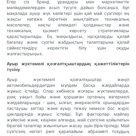
Егер сіз бренд ұрандары мен маркетингтік
мәлімдемелерден асып түсуге дайын болсаңыз, бұл
мақалада ауыр жүк көліктері үшін қай май сүзгілері ең
жақсы нәтиже беретінін анықтайтын техникалық
мәселелер, нақты әлемдегі қолданыстар және
техникалық қызмет көрсету стратегиялары
қарастырылады. Ең маңыздысы, нұсқаларды қалай
бағалау және сүзгіні жабдықтың талаптарына қалай
сәйкестендіру керектігін білу үшін оқуды
жалғастырыңыз.
Ауыр жүктемелі қозғалтқыштардың қажеттіліктерін
түсіну
Ауыр жүктемелі қозғалтқыштар жеңіл
автомобильдердегіден мүлдем басқа жағдайларда
жұмыс істейді. Олар көбінесе жоғары жүктемелерде,
ұзақ уақыт бойы және қоршаған ортаның өзгермелі
жағдайларында - шаң, ылғал, өнеркәсіптік орындардан
ластаушы заттар және ауыр тежеу ​​немесе бос жүріс
циклдерінде жұмыс істейді. Бұл факторлар майлау
жүйесіне және, кеңінен алғанда, май сүзгісіне қойылатын
бірегей талаптар жиынтығын жасау үшін біріктіріледі. Май
сүзгісінің негізгі рөлі қарапайым: абразивті тозудың