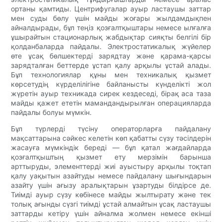
ортаны қамтиды. Центрифугалар ауыр ластаушы заттар
мен суды бөлу үшін майды жоғары жылдамдықпен
айналдырады, бұл теңіз қозғалтқыштары немесе ылғалға
ұшырайтын стационарлық жабдықтар сияқты белгілі бір
қолданбаларда пайдалы. Электростатикалық жүйелер
өте ұсақ бөлшектерді зарядтау және қарама-қарсы
зарядталған беттерде ұстап қалу арқылы ұстай алады.
Бұл технологиялар құны мен техникалық қызмет
көрсетудің күрделілігіне байланысты күнделікті жол
жүретін ауыр техникада сирек кездеседі, бірақ аса таза
майды қажет ететін мамандандырылған операцияларда
пайдалы болуы мүмкін.
Бұл түрлерді түсіну операторларға пайдалану
мақсаттарына сәйкес келетін көп қабатты сүзу тәсілдерін
жасауға мүмкіндік береді — бұл қатал жағдайларда
қозғалтқыштың қызмет ету мерзімін барынша
арттыруды, элементтерді жиі ауыстыру арқылы тоқтап
қалу уақытын азайтуды немесе пайдалану шығындарын
азайту үшін ағызу аралықтарын ұзартуды білдірсе де.
Тиімді ауыр сүзу көбінесе майды жылтырату және тек
толық ағынды сүзгі тиімді ұстай алмайтын ұсақ ластаушы
заттарды кетіру үшін айналма жолмен немесе екінші