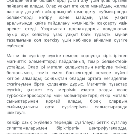
сүзгіден өтетін бөлшектерді ұстап алу үшін ұсақ ортаны
пайдалана алады. Олар уақыт өте келе мұнайдың жалпы
ластану деңгейін айтарлықтай төмендету, субмикронды
бөлшектерді кетіру және майдың ұзақ уақыт
аралығында қайта пайдалану мүмкіндігін жақсарту үшін
әрекет етеді. Ұзартылған дренаждарды қолданатын
ауыр жүк көліктері ұзақ уақыт бойы тұрақты мұнай
тазалығына қол жеткізу үшін көбінесе айналма сүзгіге
сүйенеді.
Магниттік сүзгілеу сүзгіге немесе корпусқа кіріктірілген
магниттік элементтерді пайдаланып, темір бөлшектерін
ұстайды. Олар ірі металл қалдықтарын кетіруде тиімді
болғанымен, темір емес бөлшектерді немесе күйені
кетіре алмайды; сондықтан оларды ортаға негізделген
сүзгілеумен бірге қолданған дұрыс. Магниттік тұзақтар
сүзгінің қызмет ету мерзімін ұзарта алады және
турбокомпрессорлар мен мойынтіректерді өткір металл
сынықтарынан қорғай алады, бірақ олардың
сыйымдылығы орта сүзгілерімен салыстырғанда
шектеулі.
Кейбір озық жүйелер тереңдік сүзгілеуді беттік сүзгілеу
сипаттамаларымен біріктіретін центрифугаларды,
электростатикалық тұндырғыштарды немесе аралас