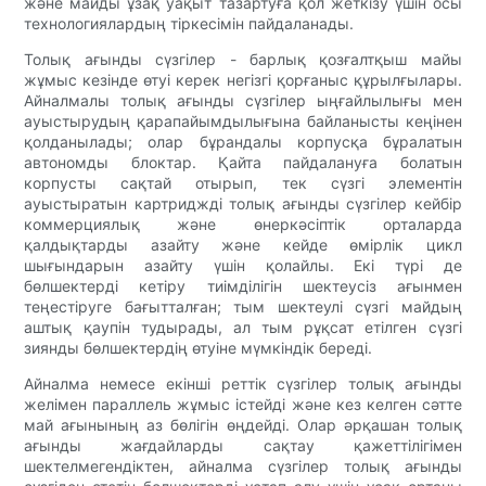
және майды ұзақ уақыт тазартуға қол жеткізу үшін осы
технологиялардың тіркесімін пайдаланады.
Толық ағынды сүзгілер - барлық қозғалтқыш майы
жұмыс кезінде өтуі керек негізгі қорғаныс құрылғылары.
Айналмалы толық ағынды сүзгілер ыңғайлылығы мен
ауыстырудың қарапайымдылығына байланысты кеңінен
қолданылады; олар бұрандалы корпусқа бұралатын
автономды блоктар. Қайта пайдалануға болатын
корпусты сақтай отырып, тек сүзгі элементін
ауыстыратын картриджді толық ағынды сүзгілер кейбір
коммерциялық және өнеркәсіптік орталарда
қалдықтарды азайту және кейде өмірлік цикл
шығындарын азайту үшін қолайлы. Екі түрі де
бөлшектерді кетіру тиімділігін шектеусіз ағынмен
теңестіруге бағытталған; тым шектеулі сүзгі майдың
аштық қаупін тудырады, ал тым рұқсат етілген сүзгі
зиянды бөлшектердің өтуіне мүмкіндік береді.
Айналма немесе екінші реттік сүзгілер толық ағынды
желімен параллель жұмыс істейді және кез келген сәтте
май ағынының аз бөлігін өңдейді. Олар әрқашан толық
ағынды жағдайларды сақтау қажеттілігімен
шектелмегендіктен, айналма сүзгілер толық ағынды