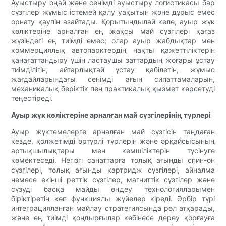
Ауыстыру оңай және сенімді ауыстыру логистикасы бар
сүзгілер жұмыс істемей қалу уақытын және дұрыс емес
орнату қаупін азайтады. Қорытындылай келе, ауыр жүк
көліктеріне арналған ең жақсы май сүзгілері қағаз
жүзіндегі ең тиімді емес; олар ауыр жабдықтар мен
коммерциялық автопарктердің нақты қажеттіліктерін
қанағаттандыру үшін ластаушы заттардың жоғары ұстау
тиімділігін, айтарлықтай ұстау қабілетін, жұмыс
жағдайларындағы сенімді ағын сипаттамаларын,
механикалық беріктік пен практикалық қызмет көрсетуді
теңестіреді.
Ауыр жүк көліктеріне арналған май сүзгілерінің түрлері
Ауыр жүктемелерге арналған май сүзгісін таңдаған
кезде, қолжетімді әртүрлі түрлерін және әрқайсысының
артықшылықтары мен кемшіліктерін түсінуге
көмектеседі. Негізгі санаттарға толық ағынды спин-он
сүзгілері, толық ағынды картридж сүзгілері, айналма
немесе екінші реттік сүзгілер, магниттік сүзгілер және
сүзуді басқа майды өңдеу технологияларымен
біріктіретін көп функциялы жүйелер кіреді. Әрбір түрі
интеграцияланған майлау стратегиясында рөл атқарады,
және ең тиімді қондырғылар көбінесе дереу қорғауға