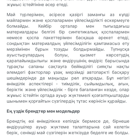
жұмыс істейтініне әсер етеді.
Май түрлерімен, әсіресе қазіргі заманғы аз күлді
майлармен және қоспалармен үйлесімділікті ескермеуге
болмайды. Кейбір орталар мен тығыздағыш
материалдары белгілі бір синтетикалық қоспалармен
немесе қоспа пакеттерімен басқаша әрекет етеді,
сондықтан материалдың үйлесімділігін қамтамасыз ету
мерзімінен бұрын тозуды болдырмайды. Түпнұсқа
ауыстырулардың болуы, қызмет көрсетудің
қарапайымдылығы және өндірушінің өндіріс барысында
тұрақты сапаны сақтауға бейімділігі сияқты нақты
әлемдегі факторлар ұзақ мерзімді автопаркті басқару
шешімдерінде де маңызды рөл атқарады. Бұл негізгі
өнімділік аспектілері - тиімділік, сыйымдылық, ағын,
беріктік және үйлесімділік - бірге бағаланған кезде, олар
жұмыс істейтін ортада ауыр жүктемелі қозғалтқыштарды
шынымен қорғайтын сүзгілердің тұтас көрінісін құрайды.
Ең үздік брендтер мен модельдер
Брендтің өзі өнімділікке кепілдік бермесе де, бірнеше
өндірушілер ауыр жүктеме талаптарына сай келетін
берік, сенімді май сүзгілерін жеткізуде беделге ие болды.