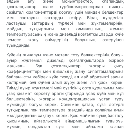
алдын алу және мойынтіректер, клапандық
қозғалтқыштар және турбокомпрессорлар сияқты
сезімтал компоненттерді қорғау үшін майдан бөлшектер
мен ластаушы заттарды кетіру. Бірақ күрделілік
ластаушы заттардың түрлері мен жүктемелерінің,
майдың тұтқырлығы мен химиясының, жұмыс
температурасының және дизельді қозғалтқыштарда күйе
немесе жану өнімдерінің болуының өзгеруінен
туындайды.
Күйенің жиналуы және металл тозу бөлшектерінің болуы
ауыр жүктемелі дизельді қозғалтқыштарда әсіресе
маңызды. Бұл қозғалтқыштар жоғары қысу
коэффициенттері мен дизельдің жану сипаттамаларына
байланысты көбірек күйе түзеді, ал май абразивті зақым
келтірмей, бұл күйені алып жүруі және іліп қоюы керек.
Тиімді ауыр жүктемелі май сүзгісінің орта құрылымы мен
ұзақ қызмет көрсету аралықтарында ұсақ күйе мен күл
бөлшектерінің жоғары концентрациясын ұстап тұру
мүмкіндігі болуы керек. Сонымен қатар, сүзгі әртүрлі
тұтқырлық пен температура жағдайында қолайлы ағын
жылдамдығын сақтауы керек. Қою маймен суық басталу
қысымның айтарлықтай айырмашылығын тудыруы
мүмкін, сондықтан сүзгі мен айналма клапан