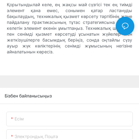
Қорытындылай келе, ең жақсы май сүзгісі тек ең тиімді
элемент қана емес, сонымен қатар ластануды
бақылаудың, техникалық қызмет көрсету тәртібінің және
пайдалану практикасының тұтас стратегиясына сәйкес
келетін элемент екенін ұмытпаңыз. Техникалық шеберлік
пен сенімді қызмет көрсетуді ұсынатын жүйелер мен
жеткізушілерге басымдық беріңіз, сонда оңтайлы сүзу
ауыр жүк көліктерінің сенімді жұмысының негізіне
айналатынын көресіз.
Бізбен байланысыңыз
Есім
Электрондық Пошта