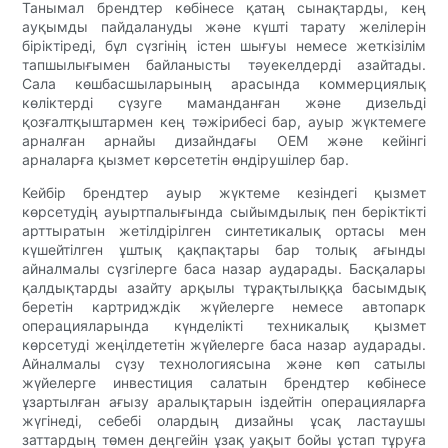
Танымал брендтер көбінесе қатаң сынақтарды, кең
ауқымды пайдалануды және күшті тарату желілерін
біріктіреді, бұл сүзгінің істен шығуы немесе жеткізілім
тапшылығымен байланысты тәуекелдерді азайтады.
Сала көшбасшыларының арасында коммерциялық
көліктерді сүзуге маманданған және дизельді
қозғалтқыштармен кең тәжірибесі бар, ауыр жүктемеге
арналған арнайы дизайндағы OEM және кейінгі
арналарға қызмет көрсететін өндірушілер бар.
Кейбір брендтер ауыр жүктеме кезіндегі қызмет
көрсетудің ауыртпалығында сыйымдылық пен беріктікті
арттыратын жетілдірілген синтетикалық ортасы мен
күшейтілген ұштық қақпақтары бар толық ағынды
айналмалы сүзгілерге баса назар аударады. Басқалары
қалдықтарды азайту арқылы тұрақтылыққа басымдық
беретін картридждік жүйелерге немесе автопарк
операцияларында күнделікті техникалық қызмет
көрсетуді жеңілдететін жүйелерге баса назар аударады.
Айналмалы сүзу технологиясына және көп сатылы
жүйелерге инвестиция салатын брендтер көбінесе
ұзартылған ағызу аралықтарын іздейтін операцияларға
жүгінеді, себебі олардың дизайны ұсақ ластаушы
заттардың төмен деңгейін ұзақ уақыт бойы ұстап тұруға