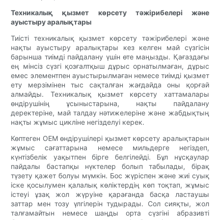
Техникалық қызмет көрсету тәжірибелері және
ауыстыру аралықтары
Тиісті техникалық қызмет көрсету тәжірибелері және
нақты ауыстыру аралықтары кез келген май сүзгісін
барынша тиімді пайдалану үшін өте маңызды. Қағаздағы
ең мінсіз сүзгі қозғалтқыш дұрыс орнатылмаған, дұрыс
емес элементпен ауыстырылмаған немесе тиімді қызмет
ету мерзімінен тыс сақталған жағдайда оны қорғай
алмайды. Техникалық қызмет көрсету хаттамалары
өндірушінің ұсыныстарына, нақты пайдалану
деректеріне, май талдау нәтижелеріне және жабдықтың
нақты жұмыс цикліне негізделуі керек.
Көптеген OEM өндірушілері қызмет көрсету аралықтарын
жұмыс сағаттарына немесе мильдерге негіздеп,
күнтізбелік уақытпен бірге белгілейді. Бұл нұсқаулар
пайдалы бастапқы нүктелер болып табылады, бірақ
түзету қажет болуы мүмкін. Бос жүріспен және жиі суық
іске қосылумен қалалық көліктердің көп тоқтап, жұмыс
істеуі ұзақ жол жүруіне қарағанда басқа ластаушы
заттар мен тозу үлгілерін тудырады. Сол сияқты, жол
талғамайтын немесе шаңды орта сүзгіні абразивті