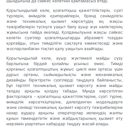
шындығына да сәйкес келетінін қамтамасыз етеді.
Қорытындылай келе, қозғалтқыш қажеттіліктерін, сүзгі
түрлерін, өнімділік критерийлерін, бренд сенімділігін
және техникалық қызмет көрсетудің ең жақсы
тәжірибелерін түсінуге уақыт бөлу ауыр жүк көліктерінің
жұмысына пайда әкеледі. Қолданылуына жақсы сәйкес
келетін сүзгілер қозғалтқыштарды абразивті тозудан
қорғайды, отын тиімділігін сақтауға көмектеседі және
жоспарланбаған тоқтап қалу уақытын азайтады.
Қорытындылай келе, ауыр жүктемелі майды сүзу
барлығына бірдей қолайлы ұсыныс емес. Тиімді
қорғаныс қозғалтқыштың жұмыс циклі мен ортасы үшін
дұрыс ортаны, сыйымдылықты және механикалық
дизайнды біріктіретін сүзгілерді таңдауға байланысты,
бұл тәртіпті техникалық қызмет көрсету және майды
талдау арқылы қолдау табады. Мұнда көрсетілген
факторларға - қозғалтқыш қажеттіліктеріне, сүзгі түріне,
өнімділік көрсеткіштеріне, дәлелденген модельдерге
және сенімді техникалық қызмет көрсету тәжірибелеріне
назар аудару арқылы операторлар иеленудің жалпы
құнын төмендететін және жабдықтарының қызмет ету
мерзімін ұзартатын хабардар таңдау жасай алады.