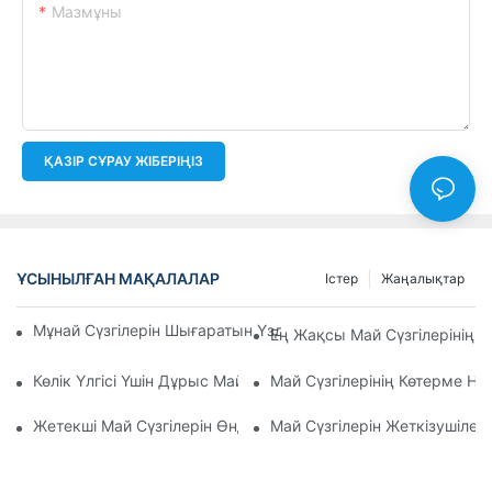
Мазмұны
ҚАЗІР СҰРАУ ЖІБЕРІҢІЗ
ҰСЫНЫЛҒАН МАҚАЛАЛАР
Істер
Жаңалықтар
Мұнай Сүзгілерін Шығаратын Үздік Компаниялар: Жан-Жақ
Ең Жақсы Май Сүзгілерінің 
Көлік Үлгісі Үшін Дұрыс Май Сүзгісін Таңдау: Негізгі Ойлар
Май Сүзгілерінің Көтерме Н
Жетекші Май Сүзгілерін Өндірушілер Мен Олардың Иннова
Май Сүзгілерін Жеткізушілер