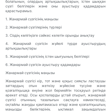
болатынын, олардың артықшылықтарын, істен шыққан
сүзгі белгілерін және оны ауыстыру қадамдарын
қарастырамыз.
1. Жанармай сүзгісінің маңызы
2. Жанармай сүзгілерінің түрлері
3. Сіздің көлігіңізге сәйкес келетін орынды анықтау
4. Жанармай сүзгісін жүйелі түрде ауыстырудың
артықшылықтары
5. Жанармай сүзгісінің істен шығуының белгілері
6. Жанармай сүзгісін ауыстыру қадамдары
Жанармай сүзгісінің маңызы
Жанармай сүзгісі кір, тот және қоқыс сияқты ластаушы
заттардың отын жеткізу жүйесіне түсуіне және
қозғалтқышқа енуіне жол бермейтін тосқауыл ретінде
әрекет етеді. Осы қоспаларды ұстай отырып, жанармай
сүзгісі отынның тазалығын сақтауға көмектеседі,
оңтайлы жануды қамтамасыз етеді және қозғалтқыштың
маңызды бөліктерінің ықтимал зақымдалуын