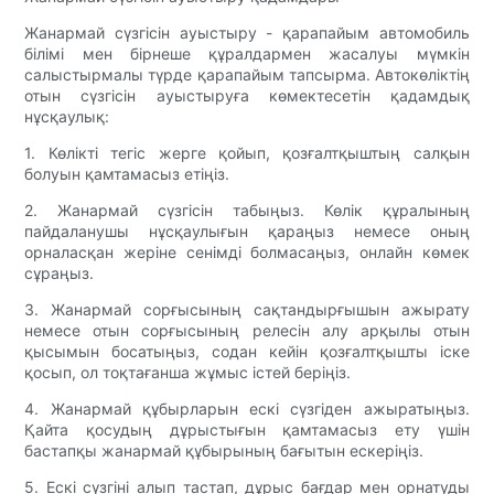
Жанармай сүзгісін ауыстыру - қарапайым автомобиль
білімі мен бірнеше құралдармен жасалуы мүмкін
салыстырмалы түрде қарапайым тапсырма. Автокөліктің
отын сүзгісін ауыстыруға көмектесетін қадамдық
нұсқаулық:
1. Көлікті тегіс жерге қойып, қозғалтқыштың салқын
болуын қамтамасыз етіңіз.
2. Жанармай сүзгісін табыңыз. Көлік құралының
пайдаланушы нұсқаулығын қараңыз немесе оның
орналасқан жеріне сенімді болмасаңыз, онлайн көмек
сұраңыз.
3. Жанармай сорғысының сақтандырғышын ажырату
немесе отын сорғысының релесін алу арқылы отын
қысымын босатыңыз, содан кейін қозғалтқышты іске
қосып, ол тоқтағанша жұмыс істей беріңіз.
4. Жанармай құбырларын ескі сүзгіден ажыратыңыз.
Қайта қосудың дұрыстығын қамтамасыз ету үшін
бастапқы жанармай құбырының бағытын ескеріңіз.
5. Ескі сүзгіні алып тастап, дұрыс бағдар мен орнатуды