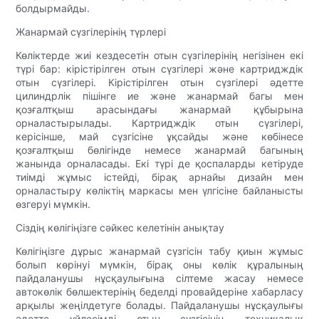
болдырмайды.
Жанармай сүзгілерінің түрлері
Көліктерде жиі кездесетін отын сүзгілерінің негізінен екі
түрі бар: кірістірілген отын сүзгілері және картридждік
отын сүзгілері. Кірістірілген отын сүзгілері әдетте
цилиндрлік пішінге ие және жанармай багы мен
қозғалтқыш арасындағы жанармай құбырына
орналастырылады. Картридждік отын сүзгілері,
керісінше, май сүзгісіне ұқсайды және көбінесе
қозғалтқыш бөлігінде немесе жанармай багының
жанында орналасады. Екі түрі де қоспаларды кетіруде
тиімді жұмыс істейді, бірақ арнайы дизайн мен
орналастыру көліктің маркасы мен үлгісіне байланысты
өзгеруі мүмкін.
Сіздің көлігіңізге сәйкес келетінін анықтау
Көлігіңізге дұрыс жанармай сүзгісін табу қиын жұмыс
болып көрінуі мүмкін, бірақ оны көлік құралының
пайдаланушы нұсқаулығына сілтеме жасау немесе
автокөлік бөлшектерінің беделді провайдеріне хабарласу
арқылы жеңілдетуге болады. Пайдаланушы нұсқаулығы
әдетте үйлесімді отын сүзгісінің техникалық