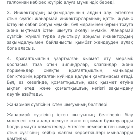
галлоннан көбірек жүгіріс алуға мүмкіндік береді.
3. Инжектордың зақымдалуының алдын алу: Бітелген
отын сүзгісі жанармай инжекторларының қатты жұмыс
істеуіне себеп болуы мүмкін, бұл мерзімінен бұрын тозуға
және ықтимал істен шығуға әкелуі мүмкін. Жанармай
сүзгісін жүйелі түрде ауыстыру арқылы инжектордың
зақымдалуымен байланысты қымбат жөндеуден аулақ
бола аласыз.
4. Қозғалтқыштың ұзартылған қызмет ету мерзімі:
қоспасыз таза отын цилиндрлер, клапандар және
поршеньдер сияқты қозғалтқыштың маңызды
бөліктерінің қорғалған күйінде қалуын қамтамасыз етеді.
Бұл, өз кезегінде, қозғалтқыштың ұзақ қызмет етуіне
ықпал етеді және қозғалтқыштың негізгі зақымдану
қаупін азайтады.
Жанармай сүзгісінің істен шығуының белгілері
Жанармай сүзгісінің істен шығуының белгілерін білу
мәселені тез арада шешуге және ықтимал бұзылуларды
болдырмауға көмектеседі. Бітелген немесе істен шыққан
отын сүзгісінің кейбір жалпы көрсеткіштері мыналарды
қамтиды: