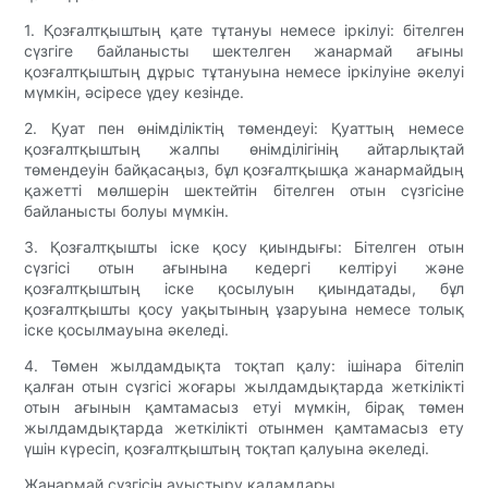
1. Қозғалтқыштың қате тұтануы немесе іркілуі: бітелген
сүзгіге байланысты шектелген жанармай ағыны
қозғалтқыштың дұрыс тұтануына немесе іркілуіне әкелуі
мүмкін, әсіресе үдеу кезінде.
2. Қуат пен өнімділіктің төмендеуі: Қуаттың немесе
қозғалтқыштың жалпы өнімділігінің айтарлықтай
төмендеуін байқасаңыз, бұл қозғалтқышқа жанармайдың
қажетті мөлшерін шектейтін бітелген отын сүзгісіне
байланысты болуы мүмкін.
3. Қозғалтқышты іске қосу қиындығы: Бітелген отын
сүзгісі отын ағынына кедергі келтіруі және
қозғалтқыштың іске қосылуын қиындатады, бұл
қозғалтқышты қосу уақытының ұзаруына немесе толық
іске қосылмауына әкеледі.
4. Төмен жылдамдықта тоқтап қалу: ішінара бітеліп
қалған отын сүзгісі жоғары жылдамдықтарда жеткілікті
отын ағынын қамтамасыз етуі мүмкін, бірақ төмен
жылдамдықтарда жеткілікті отынмен қамтамасыз ету
үшін күресіп, қозғалтқыштың тоқтап қалуына әкеледі.
Жанармай сүзгісін ауыстыру қадамдары