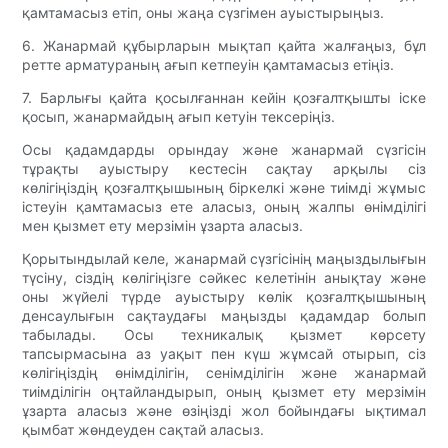
қамтамасыз етіп, оны жаңа сүзгімен ауыстырыңыз.
6. Жанармай құбырларын мықтап қайта жалғаңыз, бұл
ретте арматураның ағып кетпеуін қамтамасыз етіңіз.
7. Барлығы қайта қосылғаннан кейін қозғалтқышты іске
қосып, жанармайдың ағып кетуін тексеріңіз.
Осы қадамдарды орындау және жанармай сүзгісін
тұрақты ауыстыру кестесін сақтау арқылы сіз
көлігіңіздің қозғалтқышының біркелкі және тиімді жұмыс
істеуін қамтамасыз ете аласыз, оның жалпы өнімділігі
мен қызмет ету мерзімін ұзарта аласыз.
Қорытындылай келе, жанармай сүзгісінің маңыздылығын
түсіну, сіздің көлігіңізге сәйкес келетінін анықтау және
оны жүйелі түрде ауыстыру көлік қозғалтқышының
денсаулығын сақтаудағы маңызды қадамдар болып
табылады. Осы техникалық қызмет көрсету
тапсырмасына аз уақыт пен күш жұмсай отырып, сіз
көлігіңіздің өнімділігін, сенімділігін және жанармай
тиімділігін оңтайландырып, оның қызмет ету мерзімін
ұзарта аласыз және өзіңізді жол бойындағы ықтимал
қымбат жөндеуден сақтай аласыз.