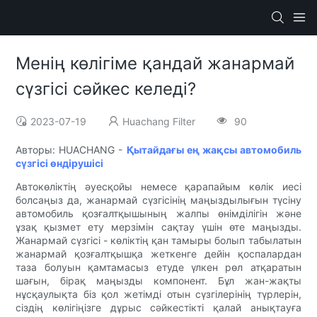
Менің көлігіме қандай жанармай
сүзгісі сәйкес келеді?
2023-07-19
Huachang Filter
90
Авторы: HUACHANG -
Қытайдағы ең жақсы автомобиль
сүзгісі өндірушісі
Автокөліктің әуесқойы немесе қарапайым көлік иесі
болсаңыз да, жанармай сүзгісінің маңыздылығын түсіну
автомобиль қозғалтқышының жалпы өнімділігін және
ұзақ қызмет ету мерзімін сақтау үшін өте маңызды.
Жанармай сүзгісі - көліктің қан тамыры болып табылатын
жанармай қозғалтқышқа жеткенге дейін қоспалардан
таза болуын қамтамасыз етуде үлкен рөл атқаратын
шағын, бірақ маңызды компонент. Бұл жан-жақты
нұсқаулықта біз қол жетімді отын сүзгілерінің түрлерін,
сіздің көлігіңізге дұрыс сәйкестікті қалай анықтауға