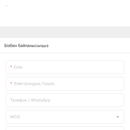
.
Бізбен байланысыңыз
Есім
Электрондық Пошта
Телефон / WhatsApp
MOQ