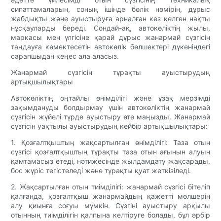
сипаттамаларын, соның ішінде бөлік нөмірін, дұрыс
жабдықты және ауыстыруға арналған кез келген нақты
нұсқауларды береді. Сондай-ақ, автокөліктің жылы,
маркасы мен үлгісіне қарай дұрыс жанармай сүзгісін
таңдауға көмектесетін автокөлік бөлшектері дүкеніндегі
сарапшыдан кеңес ала аласыз.
Жанармай сүзгісін тұрақты ауыстырудың
артықшылықтары
Автокөліктің оңтайлы өнімділігі және ұзақ мерзімді
зақымдануды болдырмау үшін автокөліктің жанармай
сүзгісін жүйелі түрде ауыстыру өте маңызды. Жанармай
сүзгісін уақтылы ауыстырудың кейбір артықшылықтары:
1. Қозғалтқыштың жақсартылған өнімділігі: Таза отын
сүзгісі қозғалтқыштың тұрақты таза отын ағынын алуын
қамтамасыз етеді, нәтижесінде жылдамдату жақсарады,
бос жүріс тегістеледі және тұрақты қуат жеткізіледі.
2. Жақсартылған отын тиімділігі: жанармай сүзгісі бітеліп
қалғанда, қозғалтқыш жанармайдың қажетті мөлшерін
алу қиынға соғуы мүмкін. Сүзгіні ауыстыру арқылы
отынның тиімділігін қалпына келтіруге болады, бұл әрбір