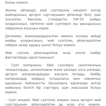
болуы мүмкін.
Жалпы айтқанда, май сүзгілерінің көпшілігі мотор
майларының әртүрлі сорттарымен үйлесімді болу үшін
жасалған. Мысалы, стандартты 5W-30 майды
қолдансаңыз, көптеген май сүзгілерін еш қиындықсыз
пайдалана алуыңыз керек.
Дегенмен, мамандандырылған немесе жоғары өнімді
майды қолдансаңыз, май сүзгісінің үйлесімділігіне
көбірек назар аудару қажет болуы мүмкін.
Май сүзгінің үйлесімділігіне әсер ететін кейбір
факторларды қарастырыңыз:
- Сүзгі материалы: Май сүзгілерін синтетикалық
талшықтарды, целлюлозаны және қағазды қоса алғанда,
әртүрлі материалдардан жасауға болады. Кейбір
материалдар майдың тұтқырлығы мен химиялық
құрамына байланысты басқаларға қарағанда мотор
майының белгілі бір сорттары үшін жақсырақ болуы
мүмкін.
- Сүзгі өлшемі: Май сүзгісінің өлшемі оның әртүрлі май
сорттарымен үйлесімділігіне де әсер етуі мүмкін.