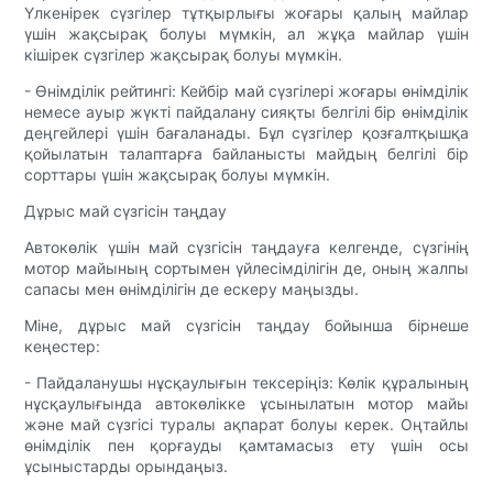
Үлкенірек сүзгілер тұтқырлығы жоғары қалың майлар
үшін жақсырақ болуы мүмкін, ал жұқа майлар үшін
кішірек сүзгілер жақсырақ болуы мүмкін.
- Өнімділік рейтингі: Кейбір май сүзгілері жоғары өнімділік
немесе ауыр жүкті пайдалану сияқты белгілі бір өнімділік
деңгейлері үшін бағаланады. Бұл сүзгілер қозғалтқышқа
қойылатын талаптарға байланысты майдың белгілі бір
сорттары үшін жақсырақ болуы мүмкін.
Дұрыс май сүзгісін таңдау
Автокөлік үшін май сүзгісін таңдауға келгенде, сүзгінің
мотор майының сортымен үйлесімділігін де, оның жалпы
сапасы мен өнімділігін де ескеру маңызды.
Міне, дұрыс май сүзгісін таңдау бойынша бірнеше
кеңестер:
- Пайдаланушы нұсқаулығын тексеріңіз: Көлік құралының
нұсқаулығында автокөлікке ұсынылатын мотор майы
және май сүзгісі туралы ақпарат болуы керек. Оңтайлы
өнімділік пен қорғауды қамтамасыз ету үшін осы
ұсыныстарды орындаңыз.