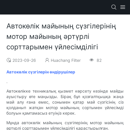
Автокөлік майының сүзгілерінің
мотор майының әртүрлі
сорттарымен үйлесімділігі
2023-09-26
Huachang Filter
82
Автокөлік сүзгілерін өндірушілер
.
Автокөлікке техникалық қызмет көрсету кезінде майды
ауыстыру өте маңызды. Бірақ бұл қозғалтқышқа жаңа
май алу ғана емес, сонымен қатар май сүзгісінің сіз
қолданып жатқан мотор майының сортымен үйлесімді
болуын қамтамасыз етуіңіз керек.
Мұнда автокөлік майының сүзгілерінің мотор майының
әртүрлі сорттарымен үйлесімділігі қарастырылған.