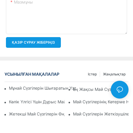
Мазмұны
ҚАЗІР СҰРАУ ЖІБЕРІҢІЗ
ҰСЫНЫЛҒАН МАҚАЛАЛАР
Істер
Жаңалықтар
Мұнай Сүзгілерін Шығаратын Үздік Компаниялар: Жан-Жақ
Ең Жақсы Май Сүзгілерінің 
Көлік Үлгісі Үшін Дұрыс Май Сүзгісін Таңдау: Негізгі Ойлар
Май Сүзгілерінің Көтерме Н
Жетекші Май Сүзгілерін Өндірушілер Мен Олардың Иннова
Май Сүзгілерін Жеткізушілер