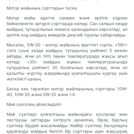
Мотор майының сорттарын түсіну
Мотор майы әдетте санмен және әріптік кодпен
бейнеленетін әртүрлі сорттарда келеді. Сан салқын кезде
майдың тұтқырлығын немесе қалыңдығын көрсетеді, ал
әріптік код майдың өнімділік деңгейі туралы хабарлайды.
Мысалы, 5W-30 - мотор майының әдеттегі сорты. «5Вт»
сізге суық кезде майдың тұтқырлық рейтингі 5 екенін
айтады, яғни ол тіпті төмен температурада жақсы ағып
кетеді. «30» майдың жұмыс температурасында
тұтқырлық рейтингі 30 болатынын көрсетеді, яғни ол
қалыпты жүргізу жағдайында қозғалтқышты қорғау үшін
жеткілікті қалың.
Басқа кең таралған мотор майларының сорттары 10W-
40, 10W-30 және 0W-20 және т.б.
Май сүзгісінің үйлесімділігі
Май сүзгілері қозғалтқыш майындағы қоспалар мен
ластаушы заттарды кетіруге арналған, бірақ барлық
сүзгілер бірдей жасалмайды. Кейбір сүзгілер басқаларға
қарағанда майдың белгілі бір сорттары үшін жақсырақ