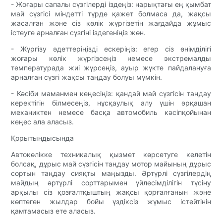
- Жоғары сапалы сүзгілерді іздеңіз: нарықтағы ең қымбат
май сүзгісі міндетті түрде қажет болмаса да, жақсы
жасалған және сіз көлік жүргізетін жағдайда жұмыс
істеуге арналған сүзгіні іздегеніңіз жөн.
- Жүргізу әдеттеріңізді ескеріңіз: егер сіз өнімділігі
жоғары көлік жүргізсеңіз немесе экстремалды
температурада жиі жүрсеңіз, ауыр жүкте пайдалануға
арналған сүзгі жақсы таңдау болуы мүмкін.
- Кәсіби маманмен кеңесіңіз: қандай май сүзгісін таңдау
керектігін білмесеңіз, нұсқаулық алу үшін әрқашан
механиктен немесе басқа автомобиль кәсіпқойынан
кеңес ала аласыз.
Қорытындысында
Автокөлікке техникалық қызмет көрсетуге келетін
болсақ, дұрыс май сүзгісін таңдау мотор майының дұрыс
сортын таңдау сияқты маңызды. Әртүрлі сүзгілердің
майдың әртүрлі сорттарымен үйлесімділігін түсіну
арқылы сіз қозғалтқыштың жақсы қорғалғанын және
көптеген жылдар бойы үздіксіз жұмыс істейтінін
қамтамасыз ете аласыз.