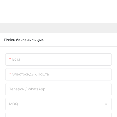
.
Бізбен байланысыңыз
Есім
Электрондық Пошта
Телефон / WhatsApp
MOQ