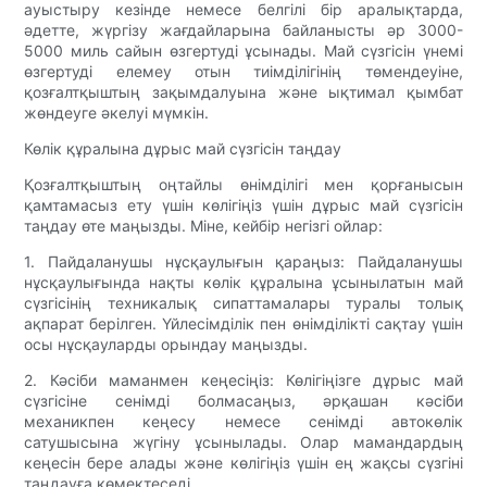
ауыстыру кезінде немесе белгілі бір аралықтарда,
әдетте, жүргізу жағдайларына байланысты әр 3000-
5000 миль сайын өзгертуді ұсынады. Май сүзгісін үнемі
өзгертуді елемеу отын тиімділігінің төмендеуіне,
қозғалтқыштың зақымдалуына және ықтимал қымбат
жөндеуге әкелуі мүмкін.
Көлік құралына дұрыс май сүзгісін таңдау
Қозғалтқыштың оңтайлы өнімділігі мен қорғанысын
қамтамасыз ету үшін көлігіңіз үшін дұрыс май сүзгісін
таңдау өте маңызды. Міне, кейбір негізгі ойлар:
1. Пайдаланушы нұсқаулығын қараңыз: Пайдаланушы
нұсқаулығында нақты көлік құралына ұсынылатын май
сүзгісінің техникалық сипаттамалары туралы толық
ақпарат берілген. Үйлесімділік пен өнімділікті сақтау үшін
осы нұсқауларды орындау маңызды.
2. Кәсіби маманмен кеңесіңіз: Көлігіңізге дұрыс май
сүзгісіне сенімді болмасаңыз, әрқашан кәсіби
механикпен кеңесу немесе сенімді автокөлік
сатушысына жүгіну ұсынылады. Олар мамандардың
кеңесін бере алады және көлігіңіз үшін ең жақсы сүзгіні
таңдауға көмектеседі.