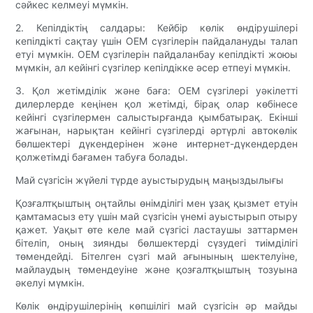
сәйкес келмеуі мүмкін.
2. Кепілдіктің салдары: Кейбір көлік өндірушілері
кепілдікті сақтау үшін OEM сүзгілерін пайдалануды талап
етуі мүмкін. OEM сүзгілерін пайдаланбау кепілдікті жоюы
мүмкін, ал кейінгі сүзгілер кепілдікке әсер етпеуі мүмкін.
3. Қол жетімділік және баға: OEM сүзгілері уәкілетті
дилерлерде кеңінен қол жетімді, бірақ олар көбінесе
кейінгі сүзгілермен салыстырғанда қымбатырақ. Екінші
жағынан, нарықтан кейінгі сүзгілерді әртүрлі автокөлік
бөлшектері дүкендерінен және интернет-дүкендерден
қолжетімді бағамен табуға болады.
Май сүзгісін жүйелі түрде ауыстырудың маңыздылығы
Қозғалтқыштың оңтайлы өнімділігі мен ұзақ қызмет етуін
қамтамасыз ету үшін май сүзгісін үнемі ауыстырып отыру
қажет. Уақыт өте келе май сүзгісі ластаушы заттармен
бітеліп, оның зиянды бөлшектерді сүзудегі тиімділігі
төмендейді. Бітелген сүзгі май ағынының шектелуіне,
майлаудың төмендеуіне және қозғалтқыштың тозуына
әкелуі мүмкін.
Көлік өндірушілерінің көпшілігі май сүзгісін әр майды