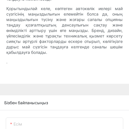
Қорытындылай келе, көптеген автокөлік иелері май
сүзгісінің маңыздылығын елемейтін болса да, оның
маңыздылығын түсіну және жоғары сапалы опцияны
таңдау қозғалтқыштың денсаулығын сақтау және
өнімділікті арттыру үшін өте маңызды. Бренд, дизайн,
үйлесімділік және тұрақты техникалық қызмет көрсету
сияқты әртүрлі факторларды ескере отырып, көлігіңізге
дұрыс май сүзгісін таңдауға келгенде саналы шешім
қабылдауға болады.
.
Бізбен байланысыңыз
Есім