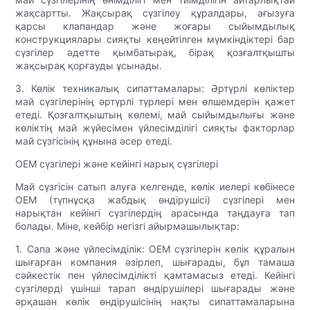
жақсартты. Жақсырақ сүзгілеу құралдары, ағызуға
қарсы клапандар және жоғары сыйымдылық
конструкциялары сияқты кеңейтілген мүмкіндіктері бар
сүзгілер әдетте қымбатырақ, бірақ қозғалтқышты
жақсырақ қорғауды ұсынады.
3. Көлік техникалық сипаттамалары: Әртүрлі көліктер
май сүзгілерінің әртүрлі түрлері мен өлшемдерін қажет
етеді. Қозғалтқыштың көлемі, май сыйымдылығы және
көліктің май жүйесімен үйлесімділігі сияқты факторлар
май сүзгісінің құнына әсер етеді.
OEM сүзгілері және кейінгі нарық сүзгілері
Май сүзгісін сатып алуға келгенде, көлік иелері көбінесе
OEM (түпнұсқа жабдық өндірушісі) сүзгілері мен
нарықтан кейінгі сүзгілердің арасында таңдауға тап
болады. Міне, кейбір негізгі айырмашылықтар:
1. Сапа және үйлесімділік: OEM сүзгілерін көлік құралын
шығарған компания әзірлеп, шығарады, бұл тамаша
сәйкестік пен үйлесімділікті қамтамасыз етеді. Кейінгі
сүзгілерді үшінші тарап өндірушілері шығарады және
әрқашан көлік өндірушісінің нақты сипаттамаларына