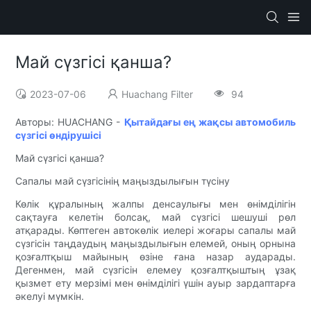
Май сүзгісі қанша?
2023-07-06
Huachang Filter
94
Авторы: HUACHANG -
Қытайдағы ең жақсы автомобиль
сүзгісі өндірушісі
Май сүзгісі қанша?
Сапалы май сүзгісінің маңыздылығын түсіну
Көлік құралының жалпы денсаулығы мен өнімділігін
сақтауға келетін болсақ, май сүзгісі шешуші рөл
атқарады. Көптеген автокөлік иелері жоғары сапалы май
сүзгісін таңдаудың маңыздылығын елемей, оның орнына
қозғалтқыш майының өзіне ғана назар аударады.
Дегенмен, май сүзгісін елемеу қозғалтқыштың ұзақ
қызмет ету мерзімі мен өнімділігі үшін ауыр зардаптарға
әкелуі мүмкін.