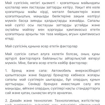
Май сүзгісінің негізгі қызметі - қозғалтқыш майындағы
қоспалар мен ластаушы заттарды кетіру. Уақыт өте келе
қозғалтқыш майы кірді, металл бөлшектерін және
қозғалтқыштың маңызды бөліктеріне зақым келтіруі
мүмкін басқа зиянды қалдықтарды жинайды. Сапалы
май сүзгісі осы ластаушы заттарды ұстайды және
оңтайлы майлау мен қорғауды қамтамасыз ететін
қозғалтқыш арқылы тек таза майдың ағуын қамтамасыз
етеді.
Май сүзгісінің құнына әсер ететін факторлар
Май сүзгісін сатып алуға келетін болсақ, оның құны
әртүрлі факторларға байланысты айтарлықтай өзгеруі
мүмкін. Міне, бағаға әсер ететін кейбір факторлар:
1. Бренд және сапа: Автомобиль өнеркәсібіндегі
қалыптасқан және беделді брендтер көбінесе жоғары
сапалы май сүзгілерін шығарады, бұл олардың құнын
арттырады. Сенімді брендке инвестиция салу өте
маңызды, өйткені олардың сүзгілері нақты стандарттарға
сай және қатаң сынақтан өтуге арналған.
2. Дизайн және технология: Технологиялық жетістіктер
май сүзгілерінің өнімділігі мен тиімділігін айтарлықтай