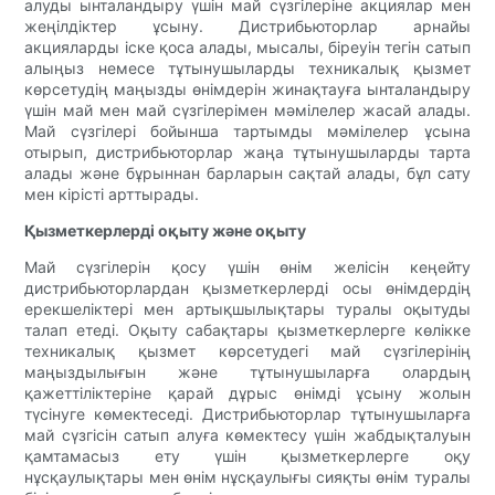
алуды ынталандыру үшін май сүзгілеріне акциялар мен
жеңілдіктер ұсыну. Дистрибьюторлар арнайы
акцияларды іске қоса алады, мысалы, біреуін тегін сатып
алыңыз немесе тұтынушыларды техникалық қызмет
көрсетудің маңызды өнімдерін жинақтауға ынталандыру
үшін май мен май сүзгілерімен мәмілелер жасай алады.
Май сүзгілері бойынша тартымды мәмілелер ұсына
отырып, дистрибьюторлар жаңа тұтынушыларды тарта
алады және бұрыннан барларын сақтай алады, бұл сату
мен кірісті арттырады.
Қызметкерлерді оқыту және оқыту
Май сүзгілерін қосу үшін өнім желісін кеңейту
дистрибьюторлардан қызметкерлерді осы өнімдердің
ерекшеліктері мен артықшылықтары туралы оқытуды
талап етеді. Оқыту сабақтары қызметкерлерге көлікке
техникалық қызмет көрсетудегі май сүзгілерінің
маңыздылығын және тұтынушыларға олардың
қажеттіліктеріне қарай дұрыс өнімді ұсыну жолын
түсінуге көмектеседі. Дистрибьюторлар тұтынушыларға
май сүзгісін сатып алуға көмектесу үшін жабдықталуын
қамтамасыз ету үшін қызметкерлерге оқу
нұсқаулықтары мен өнім нұсқаулығы сияқты өнім туралы