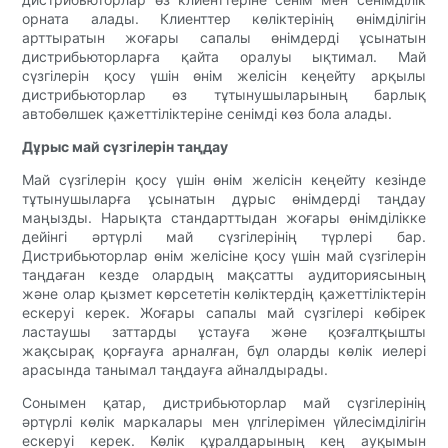
орната алады. Клиенттер көліктерінің өнімділігін
арттыратын жоғары сапалы өнімдерді ұсынатын
дистрибьюторларға қайта оралуы ықтимал. Май
сүзгілерін қосу үшін өнім желісін кеңейту арқылы
дистрибьюторлар өз тұтынушыларының барлық
автобөлшек қажеттіліктеріне сенімді көз бола алады.
Дұрыс май сүзгілерін таңдау
Май сүзгілерін қосу үшін өнім желісін кеңейту кезінде
тұтынушыларға ұсынатын дұрыс өнімдерді таңдау
маңызды. Нарықта стандарттыдан жоғары өнімділікке
дейінгі әртүрлі май сүзгілерінің түрлері бар.
Дистрибьюторлар өнім желісіне қосу үшін май сүзгілерін
таңдаған кезде олардың мақсатты аудиториясының
және олар қызмет көрсететін көліктердің қажеттіліктерін
ескеруі керек. Жоғары сапалы май сүзгілері көбірек
ластаушы заттарды ұстауға және қозғалтқышты
жақсырақ қорғауға арналған, бұл оларды көлік иелері
арасында танымал таңдауға айналдырады.
Сонымен қатар, дистрибьюторлар май сүзгілерінің
әртүрлі көлік маркалары мен үлгілерімен үйлесімділігін
ескеруі керек. Көлік құралдарының кең ауқымын