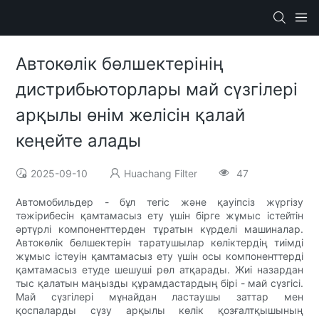
Автокөлік бөлшектерінің
дистрибьюторлары май сүзгілері
арқылы өнім желісін қалай
кеңейте алады
2025-09-10
Huachang Filter
47
Автомобильдер - бұл тегіс және қауіпсіз жүргізу
тәжірибесін қамтамасыз ету үшін бірге жұмыс істейтін
әртүрлі компоненттерден тұратын күрделі машиналар.
Автокөлік бөлшектерін таратушылар көліктердің тиімді
жұмыс істеуін қамтамасыз ету үшін осы компоненттерді
қамтамасыз етуде шешуші рөл атқарады. Жиі назардан
тыс қалатын маңызды құрамдастардың бірі - май сүзгісі.
Май сүзгілері мұнайдан ластаушы заттар мен
қоспаларды сүзу арқылы көлік қозғалтқышының