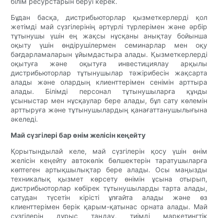
білім ресурстарын беруі керек.
Бұдан басқа, дистрибьюторлар қызметкерлерді қол
жетімді май сүзгілерінің әртүрлі түрлерімен және әрбір
тұтынушы үшін ең жақсы нұсқаны анықтау бойынша
оқыту үшін өндірушілермен семинарлар мен оқу
бағдарламаларын ұйымдастыра алады. Қызметкерлерді
оқытуға және оқытуға инвестициялау арқылы
дистрибьюторлар тұтынушылар тәжірибесін жақсарта
алады және олардың клиенттерімен сенімін арттыра
алады. Білімді персонал тұтынушыларға құнды
ұсыныстар мен нұсқаулар бере алады, бұл сату көлемін
арттыруға және тұтынушылардың қанағаттанушылығына
әкеледі.
Май сүзгілері бар өнім желісін кеңейту
Қорытындылай келе, май сүзгілерін қосу үшін өнім
желісін кеңейту автокөлік бөлшектерін таратушыларға
көптеген артықшылықтар бере алады. Осы маңызды
техникалық қызмет көрсету өнімін ұсына отырып,
дистрибьюторлар көбірек тұтынушыларды тарта алады,
сатудан түсетін кірісті ұлғайта алады және өз
клиенттерімен берік қарым-қатынас орната алады. Май
сүзгілерін дұрыс таңдау, тиімді маркетингтік