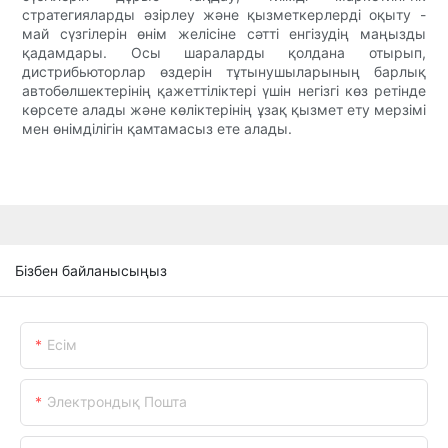
стратегияларды әзірлеу және қызметкерлерді оқыту -
май сүзгілерін өнім желісіне сәтті енгізудің маңызды
қадамдары. Осы шараларды қолдана отырып,
дистрибьюторлар өздерін тұтынушыларының барлық
автобөлшектерінің қажеттіліктері үшін негізгі көз ретінде
көрсете алады және көліктерінің ұзақ қызмет ету мерзімі
мен өнімділігін қамтамасыз ете алады.
Бізбен байланысыңыз
Есім
Электрондық Пошта