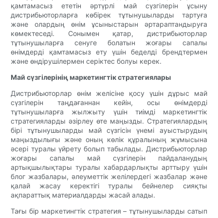
қамтамасыз ететін әртүрлі май сүзгілерін ұсыну
дистрибьюторларға көбірек тұтынушыларды тартуға
және олардың өнім ұсыныстарын әртараптандыруға
көмектеседі. Сонымен қатар, дистрибьюторлар
тұтынушыларға сенуге болатын жоғары сапалы
өнімдерді қамтамасыз ету үшін беделді брендтермен
және өндірушілермен серіктес болуы керек.
Май сүзгілерінің маркетингтік стратегиялары
Дистрибьюторлар өнім желісіне қосу үшін дұрыс май
сүзгілерін таңдағаннан кейін, осы өнімдерді
тұтынушыларға жылжыту үшін тиімді маркетингтік
стратегияларды әзірлеу өте маңызды. Стратегиялардың
бірі тұтынушыларды май сүзгісін үнемі ауыстырудың
маңыздылығы және оның көлік құралының жұмысына
әсері туралы үйрету болып табылады. Дистрибьюторлар
жоғары сапалы май сүзгілерін пайдаланудың
артықшылықтары туралы хабардарлықты арттыру үшін
блог жазбалары, әлеуметтік желілердегі жазбалар және
қалай жасау керектігі туралы бейнелер сияқты
ақпараттық материалдарды жасай алады.
Тағы бір маркетингтік стратегия – тұтынушыларды сатып