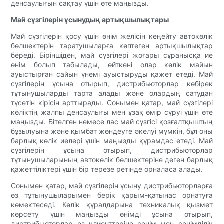
денсаулығын сақтау үшін өте маңызды.
Май сүзгілерін ұсынудың артықшылықтары
Май сүзгілерін қосу үшін өнім желісін кеңейту автокөлік
бөлшектерін таратушыларға көптеген артықшылықтар
береді. Біріншіден, май сүзгілері жоғары сұранысқа ие
өнім болып табылады, өйткені олар көлік майын
ауыстырған сайын үнемі ауыстыруды қажет етеді. Май
сүзгілерін ұсына отырып, дистрибьюторлар көбірек
тұтынушыларды тарта алады және олардың сатудан
түсетін кірісін арттырады. Сонымен қатар, май сүзгілері
көліктің жалпы денсаулығы мен ұзақ өмір сүруі үшін өте
маңызды. Бітелген немесе лас май сүзгісі қозғалтқыштың
бұзылуына және қымбат жөндеуге әкелуі мүмкін, бұл оны
барлық көлік иелері үшін маңызды құрамдас етеді. Май
сүзгілерін ұсына отырып, дистрибьюторлар
тұтынушыларының автокөлік бөлшектеріне деген барлық
қажеттіліктері үшін бір терезе ретінде орналаса алады.
Сонымен қатар, май сүзгілерін ұсыну дистрибьюторларға
өз тұтынушыларымен берік қарым-қатынас орнатуға
көмектеседі. Көлік құралдарына техникалық қызмет
көрсету үшін маңызды өнімді ұсына отырып,
дистрибьюторлар өз клиенттеріне сенім мен сенімділік