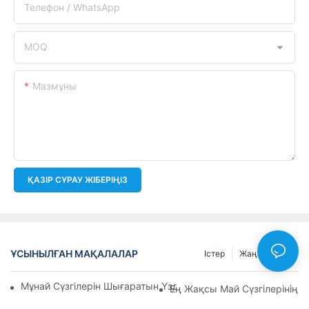
Телефон / WhatsApp
MOQ
Мазмұны
ҚАЗІР СҰРАУ ЖІБЕРІҢІЗ
ҰСЫНЫЛҒАН МАҚАЛАЛАР
Істер
Жаңалықтар
Мұнай Сүзгілерін Шығаратын Үздік Компаниялар: Жан-Жақ
Ең Жақсы Май Сүзгілерінің 