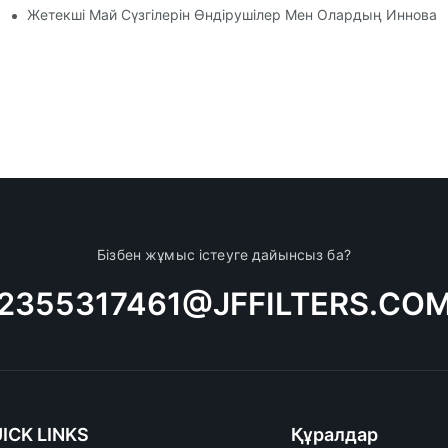
ен Амалдар
Жетекші Май Сүзгілерін Өндірушілер Мен Олардың Иннова
Бізбен жұмыс істеуге дайынсыз ба?
2355317461@JFFILTERS.CO
ICK LINKS
Құралдар