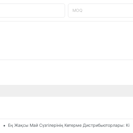
MOQ
Ең Жақсы Май Сүзгілерінің Көтерме Дистрибьюторлары: Кім
ты Шолу