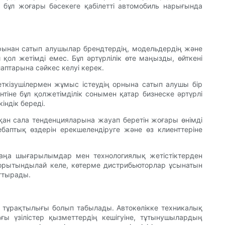
 бұл жоғары бәсекеге қабілетті автомобиль нарығында
арынан сатып алушылар брендтердің, модельдердің және
ол жетімді емес. Бұл әртүрлілік өте маңызды, өйткені
аптарына сәйкес келуі керек.
еткізушілермен жұмыс істеудің орнына сатып алушы бір
тіне бұл қолжетімділік сонымен қатар бизнеске әртүрлі
індік береді.
қан сала тенденцияларына жауап беретін жоғары өнімді
баптық өздерін ерекшелендіруге және өз клиенттеріне
жаңа шығарылымдар мен технологиялық жетістіктерден
Қорытындылай келе, көтерме дистрибьюторлар ұсынатын
рттырады.
н тұрақтылығы болып табылады. Автокөлікке техникалық
ы үзілістер қызметтердің кешігуіне, тұтынушылардың