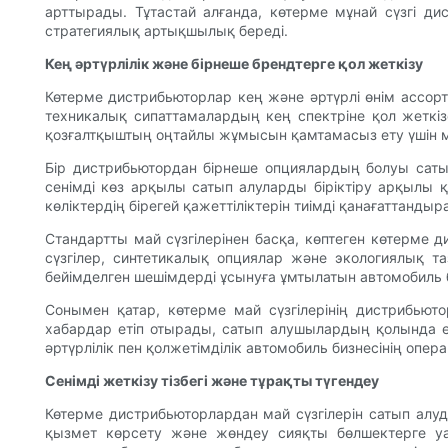
арттырады. Тұтастай алғанда, көтерме мұнай сүзгі д
стратегиялық артықшылық береді.
Кең әртүрлілік және бірнеше брендтерге қол жеткізу
Көтерме дистрибьюторлар кең және әртүрлі өнім ассор
техникалық сипаттамалардың кең спектріне қол жеткіз
қозғалтқыштың оңтайлы жұмысын қамтамасыз ету үшін май 
Бір дистрибьютордан бірнеше опциялардың болуы сатып
сенімді көз арқылы сатып алуларды біріктіру арқылы қ
көліктердің бірегей қажеттіліктерін тиімді қанағаттанд
Стандартты май сүзгілерінен басқа, көптеген көтерме
сүзгілер, синтетикалық опциялар және экологиялық т
бейімделген шешімдерді ұсынуға ұмтылатын автомобиль б
Сонымен қатар, көтерме май сүзгілерінің дистрибью
хабардар етіп отырады, сатып алушылардың қолында е
әртүрлілік пен қолжетімділік автомобиль бизнесінің опе
Сенімді жеткізу тізбегі және тұрақты түгендеу
Көтерме дистрибьюторлардан май сүзгілерін сатып алу
қызмет көрсету және жөндеу сияқты бөлшектерге уақ