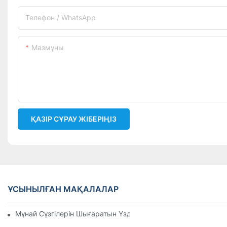
Телефон / WhatsApp
Мазмұны
ҚАЗІР СҰРАУ ЖІБЕРІҢІЗ
ҰСЫНЫЛҒАН МАҚАЛАЛАР
Мұнай Сүзгілерін Шығаратын Үздік Компаниялар: Жан-Жақ