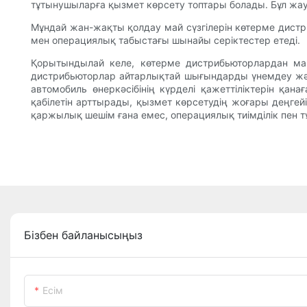
тұтынушыларға қызмет көрсету топтары болады. Бұл жау
Мұндай жан-жақты қолдау май сүзгілерін көтерме дистри
мен операциялық табыстағы шынайы серіктестер етеді.
Қорытындылай келе, көтерме дистрибьюторлардан май
дистрибьюторлар айтарлықтай шығындарды үнемдеу және 
автомобиль өнеркәсібінің күрделі қажеттіліктерін қан
қабілетін арттырады, қызмет көрсетудің жоғары деңге
қаржылық шешім ғана емес, операциялық тиімділік пен
Бізбен байланысыңыз
Есім