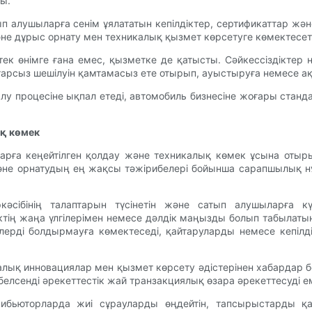
ы.
 алушыларға сенім ұялататын кепілдіктер, сертификаттар жән
не дұрыс орнату мен техникалық қызмет көрсетуге көмектесет
к өнімге ғана емес, қызметке де қатысты. Сәйкессіздіктер н
арсыз шешілуін қамтамасыз ете отырып, ауыстыруға немесе ақ
алу процесіне ықпал етеді, автомобиль бизнесіне жоғары ста
қ көмек
арға кеңейтілген қолдау және техникалық көмек ұсына отыр
к және орнатудың ең жақсы тәжірибелері бойынша сарапшылық 
әсібінің талаптарын түсінетін және сатып алушыларға кү
іктің жаңа үлгілерімен немесе дәлдік маңызды болып табылаты
телерді болдырмауға көмектеседі, қайтаруларды немесе кеп
лық инновациялар мен қызмет көрсету әдістерінен хабардар 
белсенді әрекеттестік жай транзакциялық өзара әрекеттесуді
рибьюторларда жиі сұрауларды өңдейтін, тапсырыстарды қа