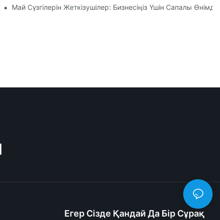
цияларына Назар Аудару
Май Сүзгілерін Жеткізушілер: Бизнесіңіз Үшін Сапалы Өнімде
M
Егер Сізде Қандай Да Бір Сұрақ