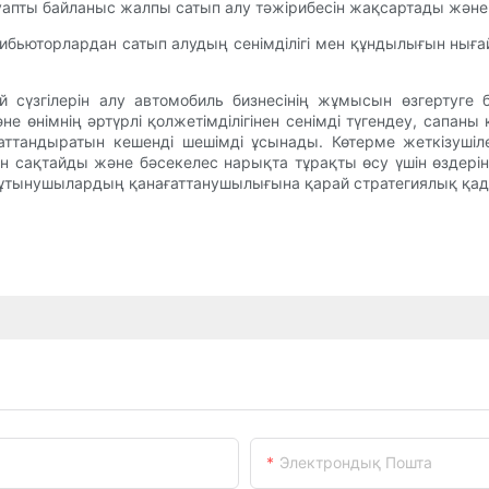
апты байланыс жалпы сатып алу тәжірибесін жақсартады және ұ
бьюторлардан сатып алудың сенімділігі мен құндылығын нығай
 сүзгілерін алу автомобиль бизнесінің жұмысын өзгертуге
өнімнің әртүрлі қолжетімділігінен сенімді түгендеу, сапаны 
ағаттандыратын кешенді шешімді ұсынады. Көтерме жеткізуші
йін сақтайды және бәсекелес нарықта тұрақты өсу үшін өздер
 тұтынушылардың қанағаттанушылығына қарай стратегиялық қа
Электрондық Пошта