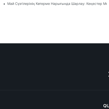
Май Сүзгілерінің Көтерме Нарығында Шарлау: Кеңестер М
QU