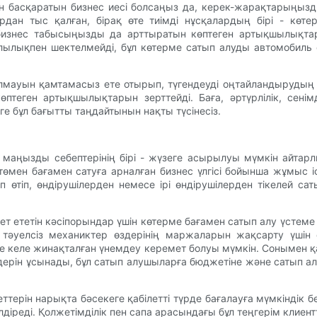
нін басқаратын бизнес иесі болсаңыз да, керек-жарақтарыңыз
азардан тыс қалған, бірақ өте тиімді нұсқалардың бірі - көт
 бизнес табысыңызды да арттыратын көптеген артықшылықт
йлылықпен шектелмейді, бұл көтерме сатып алуды автомобиль 
ылмауын қамтамасыз ете отырып, түгендеуді оңтайландыруды
птеген артықшылықтарын зерттейді. Баға, әртүрлілік, сенімд
ге бұл бағытты таңдайтынын нақты түсінесіз.
ң маңызды себептерінің бірі - жүзеге асырылуы мүмкін айта
төмен бағамен сатуға арналған бизнес үлгісі бойынша жұмыс 
өтіп, өндірушілерден немесе ірі өндірушілерден тікелей с
т ететін кәсіпорындар үшін көтерме бағамен сатып алу үстем
н тәуелсіз механиктер өздерінің маржаларын жақсарту үшін
те келе жинақталған үнемдеу керемет болуы мүмкін. Сонымен 
імдерін ұсынады, бұл сатып алушыларға бюджетіне және сатып ал
ттерін нарықта бәсекеге қабілетті түрде бағалауға мүмкіндік 
діреді. Қолжетімділік пен сапа арасындағы бұл теңгерім клие