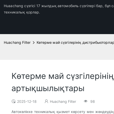
Huaachang сүзгісі 17 жылдық автомобиль сүзгілері бар, бұл
техникалық қорлар.
Huachang Filter
Көтерме май сүзгілерінің дистрибьютор
Көтерме май сүзгілерін
артықшылықтары
2025-12-18
Huachang Filter
98
Автокөлікке техникалық қызмет көрсету мен жөндеудің