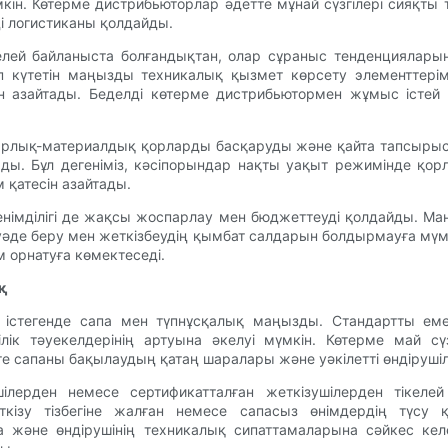
ін. Көтерме дистрибьюторлар әдетте мұнай сүзгілері сияқты 
і логистиканы қолдайды.
келей байланыста болғандықтан, олар сұраныс тенденциялар
п күтетін маңызды техникалық қызмет көрсету элементтер
н азайтады. Беделді көтерме дистрибьютормен жұмыс істей 
арлық-материалдық қорларды басқаруды және қайта тапсырыс
ады. Бұл дегеніміз, кәсіпорындар нақты уақыт режимінде қ
 қатесін азайтады.
сенімділігі де жақсы жоспарлау мен бюджеттеуді қолдайды. М
де беру мен жеткізбеудің қымбат салдарын болдырмауға мүмкінд
 орнатуға көмектеседі.
ық
с істегенде сапа мен түпнұсқалық маңызды. Стандартты еме
ілік тәуекелдерінің артуына әкелуі мүмкін. Көтерме май сү
 сапаны бақылаудың қатаң шаралары және уәкілетті өндірушіле
шілерден немесе сертификатталған жеткізушілерден тікеле
кізу тізбегіне жалған немесе сапасыз өнімдердің түсу қ
 және өндірушінің техникалық сипаттамаларына сәйкес келе