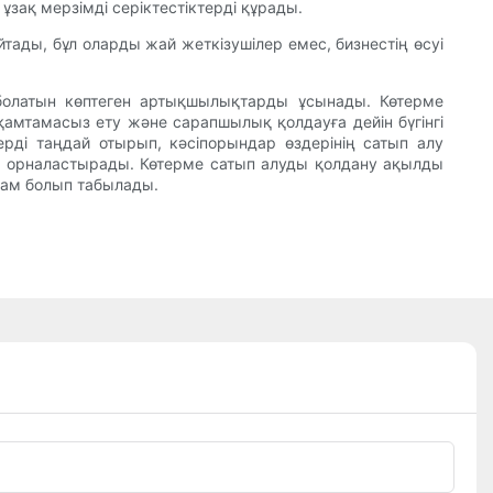
зақ мерзімді серіктестіктерді құрады.
тады, бұл оларды жай жеткізушілер емес, бизнестің өсуі
 болатын көптеген артықшылықтарды ұсынады. Көтерме
қамтамасыз ету және сарапшылық қолдауға дейін бүгінгі
лерді таңдай отырып, кәсіпорындар өздерінің сатып алу
ін орналастырады. Көтерме сатып алуды қолдану ақылды
дам болып табылады.