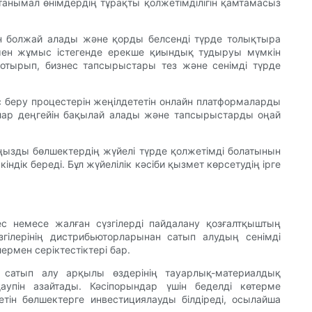
танымал өнімдердің тұрақты қолжетімділігін қамтамасыз
ын болжай алады және қорды белсенді түрде толықтыра
імен жұмыс істегенде ерекше қиындық тудыруы мүмкін
отырып, бизнес тапсырыстары тез және сенімді түрде
 беру процестерін жеңілдететін онлайн платформаларды
орлар деңгейін бақылай алады және тапсырыстарды оңай
аңызды бөлшектердің жүйелі түрде қолжетімді болатынын
ік береді. Бұл жүйелілік кәсіби қызмет көрсетудің ірге
с немесе жалған сүзгілерді пайдалану қозғалтқыштың
згілерінің дистрибьюторларынан сатып алудың сенімді
рмен серіктестіктері бар.
й сатып алу арқылы өздерінің тауарлық-материалдық
аупін азайтады. Кәсіпорындар үшін беделді көтерме
тін бөлшектерге инвестициялауды білдіреді, осылайша