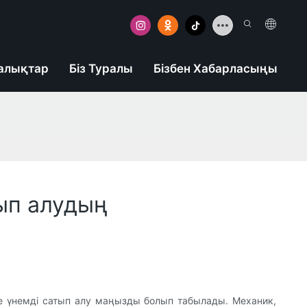
алықтар
Біз Туралы
Бізбен Хабарласыңы
ып алудың
не үнемді сатып алу маңызды болып табылады. Механик,