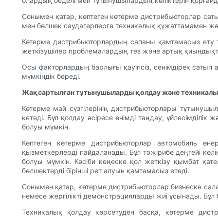
олардың беделі мен тұтынушылардың көліктерін қорғайд
Сонымен қатар, көптеген көтерме дистрибьюторлар сатып
мен бөлшек саудагерлерге техникалық құжаттамамен жә
Көтерме дистрибьюторлардың сапаны қамтамасыз ету те
жеткізушілер проблемалардың тез және артық қиындықт
Осы факторлардың барлығы қауіпсіз, сенімдірек сатып 
мүмкіндік береді.
Жақсартылған тұтынушыларды қолдау және техникалы
Көтерме май сүзгілерінің дистрибьюторлары тұтынушыл
кетеді. Бұл қолдау әсіресе өнімді таңдау, үйлесімділі
болуы мүмкін.
Көптеген көтерме дистрибьюторлар автомобиль өнерк
қызметкерлерді пайдаланады. Бұл тәжірибе деңгейі көл
болуы мүмкін. Кәсіби кеңеске қол жеткізу қымбат қа
бөлшектерді бірінші рет алуын қамтамасыз етеді.
Сонымен қатар, көтерме дистрибьюторлар бизнеске сала
немесе жергілікті демонстрацияларды жиі ұсынады. Бұл 
Техникалық қолдау көрсетуден басқа, көтерме дист