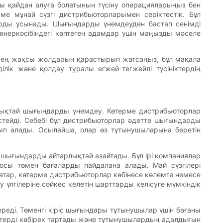
ды қайдан алуға болатынын түсіну операцияларыңыз бен
ерме мұнай сүзгі дистрибьюторларымен серіктестік. Бұл
арды ұсынады. Шығындарды үнемдеуден бастап сенімді
өнеркәсібіндегі көптеген адамдар үшін маңызды мәселе
ң ең жақсы жолдарын қарастырып жатсаңыз, бұл мақала
ілік және қолдау туралы егжей-тегжейлі түсініктердің
рлықтай шығындарды үнемдеу. Көтерме дистрибьюторлар
істейді. Себебі бұл дистрибьюторлар әдетте шығындарды
атып алады. Осылайша, олар өз тұтынушыларына беретін
е шығындарды айтарлықтай азайтады. Бұл ірі компаниялар
 осы төмен бағаларды пайдалана алады. Май сүзгілері
қатар, көтерме дистрибьюторлар көбінесе көлемге немесе
у үлгілеріне сәйкес келетін шарттарды келісуге мүмкіндік
береді. Төменгі кіріс шығындары тұтынушылар үшін бағаны
нттерді көбірек тартады және тұтынушылардың адалдығын