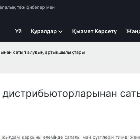
 салалық тәжірибелер мен
Үй
Құралдар
Қызмет Көрсету
Жаң
ларынан сатып алудың артықшылықтары
ің дистрибьюторларынан сат
 жылдам қарқыны әлемінде сапалы май сүзгілерін тиімді жә