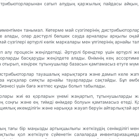
истрибьюторларынан сатып алудың қаржылық пайдасы айқын,
тиментімен танымал. Көтерме май сүзгілерінің дистрибьюторл
е алады, олар дәстүрлі бөлшек сауда арналары арқылы оңай қ
сүзгілері әртүрлі көлік маркалары мен үлгілерінің арнайы тал
 алу процесін жеңілдетеді. Әртүрлі брендтер үшін әртүрлі ж
орларды басқаруды жеңілдете алады. Өнімнің кең ассортимен
ыра отырып, кеңірек тұтынушылар базасын қамтамасыз етуге мүмк
 дистрибьюторлар тауашалық нарықтарға және дамып келе жат
аза нұсқалар сияқты арнайы тауарларды сақтайды. Бұл әмбе
изнесі үшін баға жетпес құнды болып табылады.
торлары жиі өз қорларын үнемі жаңартып, тұтынушыларды 
ң соңғы және ең тиімді өнімдер болуын қамтамасыз етеді. 
рациялық икемділігін және нарыққа жауап беруін айтарлықтай а
дың тағы бір маңызды артықшылығы жеткізудің сенімділігі ме
тылы қол жеткізуге сүйенетін салаларда инвентаризациядағ