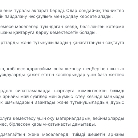
е өнім туралы ақпарат береді. Олар сондай-ақ техниктер
ін пайдалану нұсқаулығымен қолдау көрсете алады.
емесе мәселелер туындаған кезде, белгіленген көтерме
шаны қайтаруға дереу көмектесетін болады.
ндарттарды және тұтынушылардың қанағаттануын сақтауға
ып, көбінесе қарапайым өнім жеткізу шеңберінен шығып
нұсқауларды қажет ететін кәсіпорындар үшін баға жетпес
рделі сипаттамаларда шарлауға көмектесетін білімді
н арнайы май сүзгілерімен жұмыс істеу кезінде маңызды
ілдік шағымдарын азайтады және тұтынушылардың дұрыс
болуға көмектесу үшін оқу материалдарын, вебинарларды
 емес, бірлескен қарым-қатынасты дамытады.
дағалайтын және мәселелерді тиімді шешетін арнайы