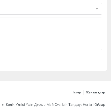
Істер
Жаңалықтар
ге Сену Керек?
Көлік Үлгісі Үшін Дұрыс Май Сүзгісін Таңдау: Негізгі Ойлар