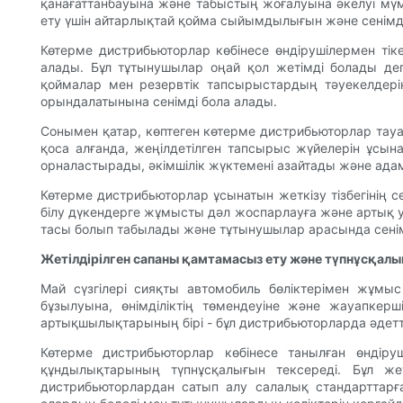
қанағаттанбауына және табыстың жоғалуына әкелуі мүмк
ету үшін айтарлықтай қойма сыйымдылығын және сенімд
Көтерме дистрибьюторлар көбінесе өндірушілермен ті
алады. Бұл тұтынушылар оңай қол жетімді болады де
қоймалар мен резервтік тапсырыстардың тәуекелдері
орындалатынына сенімді бола алады.
Сонымен қатар, көптеген көтерме дистрибьюторлар тау
қоса алғанда, жеңілдетілген тапсырыс жүйелерін ұсын
орналастырады, әкімшілік жүктемені азайтады және адам
Көтерме дистрибьюторлар ұсынатын жеткізу тізбегінің 
білу дүкендерге жұмысты дәл жоспарлауға және артық уә
тасы болып табылады және тұтынушылар арасында сенім
Жетілдірілген сапаны қамтамасыз ету және түпнұсқал
Май сүзгілері сияқты автомобиль бөліктерімен жұмы
бұзылуына, өнімділіктің төмендеуіне және жауапкерш
артықшылықтарының бірі - бұл дистрибьюторларда әдетте
Көтерме дистрибьюторлар көбінесе танылған өндіру
құндылықтарының түпнұсқалығын тексереді. Бұл жет
дистрибьюторлардан сатып алу салалық стандарттарға