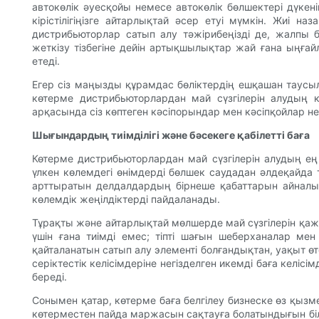
автокөлік әуесқойы немесе автокөлік бөлшектері дүке
кірістілігіңізге айтарлықтай әсер етуі мүмкін. Жиі н
дистрибьюторлар сатып алу тәжірибеңізді де, жалпы
жеткізу тізбегіне дейін артықшылықтар жай ғана ыңға
етеді.
Егер сіз маңызды құрамдас бөліктердің ешқашан таус
көтерме дистрибьюторлардан май сүзгілерін алудың кө
арқасында сіз көптеген кәсіпорындар мен кәсіпқойлар не
Шығындардың тиімділігі және бәсекеге қабілетті баға
Көтерме дистрибьюторлардан май сүзгілерін алудың е
үлкен көлемдегі өнімдерді бөлшек саудадан әлдеқайда 
арттыратын делдалдардың бірнеше қабаттарын айналып 
көлемдік жеңілдіктерді пайдаланады.
Тұрақты және айтарлықтай мөлшерде май сүзгілерін қаже
үшін ғана тиімді емес; тіпті шағын шеберханалар ме
қайталанатын сатып алу элементі болғандықтан, уақыт ө
серіктестік келісімдеріне негізделген икемді баға келіс
береді.
Сонымен қатар, көтерме баға белгілеу бизнеске өз қызме
көтерместен пайда маржасын сақтауға болатындығын біл