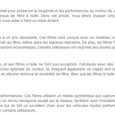
entiel pour préserver la longévité et les performances du moteur de v
arque de filtre à huile. Dans cet article, nous allons évaluer cin
 vous aider à faire un choix éclairé.
e à un prix abordable. Ces filtres sont conçus avec un matériau c
le retrait du filtre, même dans les espaces restreints. De plus, les fil
options économiques, certains utilisateurs ont exprimé des doutes quan
et ses filtres à huile ne font pas exception. Fabriqués avec des 
ection optimale du moteur. Ils intègrent également un clapet anti-re
 en silicone renforce la durabilité du filtre. Bien que les filtres à h
rformances. Ces filtres utilisent un média synthétique qui capture
n écrou hexagonal soudé sur le dessus, facilitant ainsi l'installati
ce qui en fait un excellent choix pour les véhicules hautes perfor
certains utilisateurs.