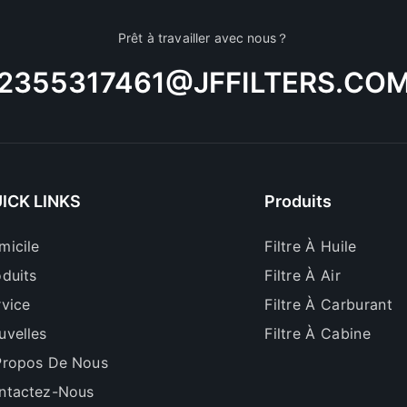
Prêt à travailler avec nous？
2355317461@JFFILTERS.CO
ICK LINKS
Produits
micile
Filtre À Huile
oduits
Filtre À Air
rvice
Filtre À Carburant
uvelles
Filtre À Cabine
Propos De Nous
ntactez-Nous