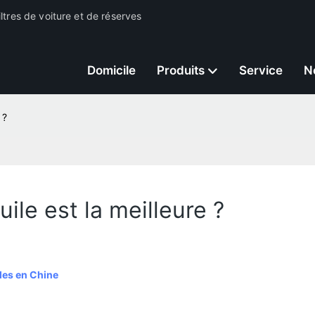
ltres de voiture et de réserves
Domicile
Produits
Service
N
 ?
uile est la meilleure ?
iles en Chine