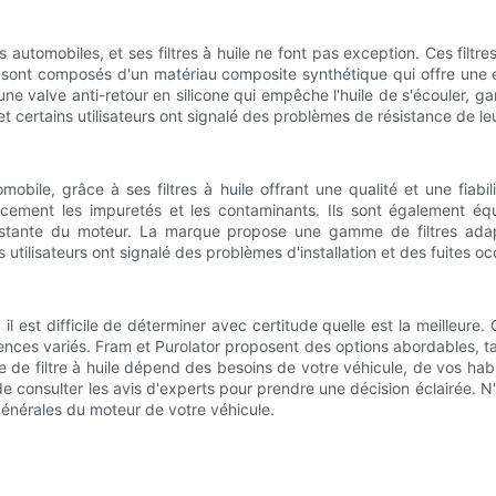
utomobiles, et ses filtres à huile ne font pas exception. Ces filtres o
 1 sont composés d'un matériau composite synthétique qui offre une 
e valve anti-retour en silicone qui empêche l'huile de s'écouler, ga
 et certains utilisateurs ont signalé des problèmes de résistance de l
obile, grâce à ses filtres à huile offrant une qualité et une fiabi
cement les impuretés et les contaminants. Ils sont également équ
stante du moteur. La marque propose une gamme de filtres adapt
tilisateurs ont signalé des problèmes d'installation et des fuites oc
 il est difficile de déterminer avec certitude quelle est la meilleur
ces variés. Fram et Purolator proposent des options abordables, tan
que de filtre à huile dépend des besoins de votre véhicule, de vos h
de consulter les avis d'experts pour prendre une décision éclairée. N
générales du moteur de votre véhicule.