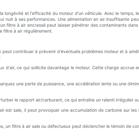
 la longévité et l'efficacité du moteur d'un véhicule. Avec le temps, le
ce qui nuit à ses performances. Une alimentation en air insuffisante
n filtre à air encrassé peut laisser pénétrer des contaminants dans
filtre à air régulièrement.
ux peut contribuer à prévenir d'éventuels problèmes moteur et à amél
:
e flux d'air, ce qui sollicite davantage le moteur. Cette charge accr
emarquez une perte de puissance, une accélération lente ou une dimin
rturber le rapport air/carburant, ce qui entraîne un ralenti irrégulier 
à air est sale, il peut provoquer une accumulation de carbone sur le
, un filtre à air sale ou défectueux peut déclencher le témoin de co