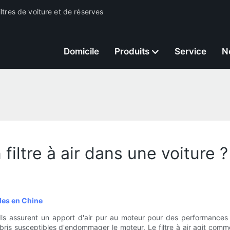
ltres de voiture et de réserves
Domicile
Produits
Service
N
ltre à air dans une voiture ?
iles en Chine
. Ils assurent un apport d'air pur au moteur pour des performances 
ébris susceptibles d'endommager le moteur. Le filtre à air agit com