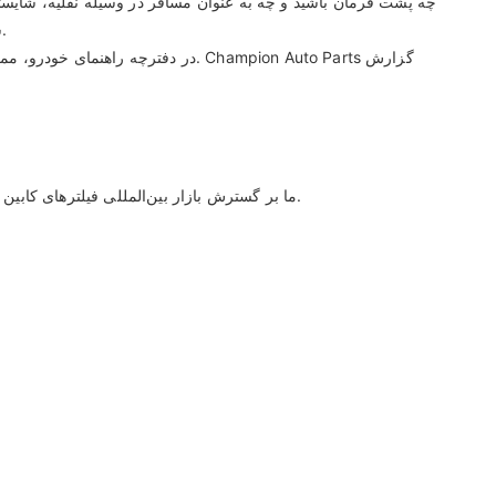
سالم و تمیز برای تنفس هستید. بهترین راه برای اطمینان از تمیز بودن هوا، تعویض فیلتر هوای کابین به دفعات توصیه شده توسط سازنده خودرو است.
در دفترچه راهنمای خودرو، ممکن اس
ما بر گسترش بازار بین‌المللی فیلترهای کابین خودرو تمرکز کرده‌ایم. تاکنون، همکاری‌های تجاری خود را در ایالات متحده آمریکا، آفریقای جنوبی، استرالیا، انگلستان و سایر کشورها برقرار کرده‌ایم.