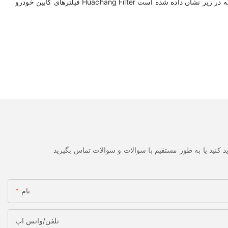
نام
تلفن/واتس اپ