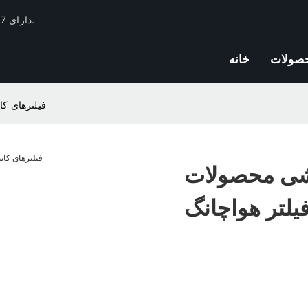
فیلتر Huachang دارای 17 سال تجربه صنعت فیلترهای اتومبیل و ذخایر فنی است.
صولات
خانه
فیلترهای ک
وشی محصولات
فیلتر هواچانگ