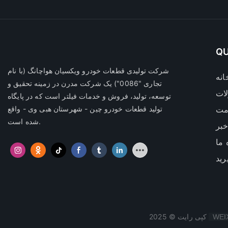
QU
شرکت تولیدی قطعات خودرو ویکسیان هواچانگ
(با نام
انه
تجاری "0086") یک شرکت مدرن در زمینه تحقیق و
ات
توسعه، تولید، فروش و خدمات فیلتر است که در پایگاه
مت
تولید قطعات خودرو چین - شهرستان هبی وی - واقع
شده است.
بر
 ما
رید
کپی رایت © 2025
WEI