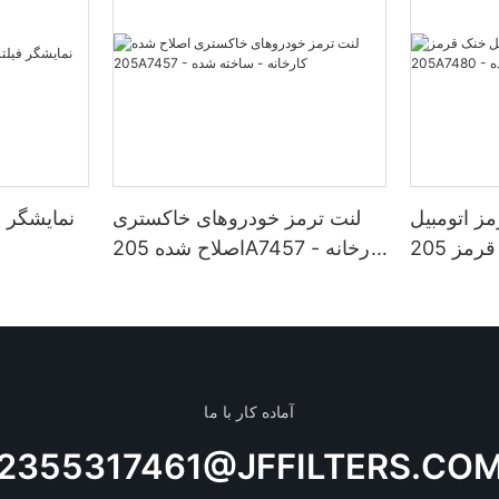
ز اتومبیل
لنت ترمز خودروهای خاکستری
نمایشگر ف
خنک قرمز 205A7480 - کارخانه
اصلاح شده 205A7457 - کارخانه
 تولید شده
- ساخته شده
آماده کار با ما
2355317461@JFFILTERS.CO