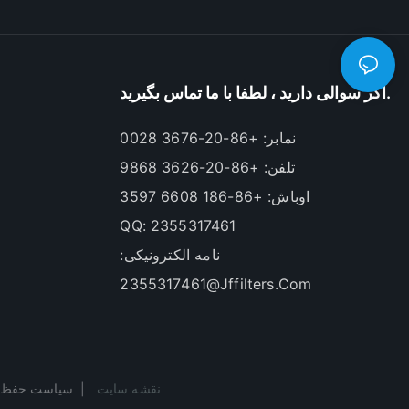
اگر سوالی دارید ، لطفا با ما تماس بگیرید.
نمابر: +86-20-3676 0028
تلفن: +86-20-3626 9868
اوباش: +86-186 6608 3597
QQ: 2355317461
نامه الکترونیکی:
2355317461@jffilters.com
سیاست حفظ حریم
نقشه سایت
|