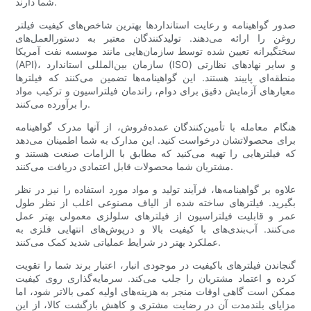
شما دارند.
صدور گواهینامه و رعایت استانداردها بهترین شاخص‌های کیفیت فیلتر
روغن را ارائه می‌دهند. تولیدکنندگان معتبر به دستورالعمل‌های
سختگیرانه تعیین شده توسط سازمان‌هایی مانند موسسه نفت آمریکا
(API)، سازمان بین‌المللی استاندارد (ISO) و سایر نهادهای نظارتی
منطقه‌ای پایبند هستند. این گواهینامه‌ها تضمین می‌کنند که فیلترها
معیارهای آزمایش دقیق برای دوام، راندمان فیلتراسیون و ترکیب مواد
را برآورده می‌کنند.
هنگام معامله با تأمین‌کنندگان عمده‌فروش، از آنها مدرک گواهینامه
برای محصولاتشان درخواست کنید. این مدارک به شما اطمینان می‌دهد
که فیلترهایی را تهیه می‌کنید که مطابق با الزامات صنعت هستند و
مشتریان شما محصولات قابل اعتمادی دریافت می‌کنند.
علاوه بر گواهینامه‌ها، فرآیند تولید و مواد مورد استفاده را نیز در نظر
بگیرید. فیلترهای ساخته شده از الیاف مصنوعی اغلب از نظر طول
عمر و قابلیت فیلتراسیون از فیلترهای سلولزی معمولی بهتر عمل
می‌کنند. آب‌بندی‌های با کیفیت بالا و درپوش‌های انتهایی فلزی به
عملکرد بهتر در شرایط عملیاتی شدید کمک می‌کنند.
گنجاندن فیلترهای باکیفیت در موجودی انبار، اعتبار برند شما را تقویت
کرده و اعتماد مشتریان را جلب می‌کند. سرمایه‌گذاری روی کیفیت
ممکن است گاهی اوقات منجر به هزینه‌های اولیه کمی بالاتر شود، اما
مزایای بلندمدت آن در رضایت مشتری و کاهش بازگشت کالا، از این