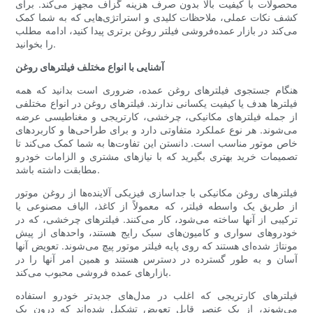
محصولات با کیفیت بالا بدون صرف هزینه گزاف مجهز می‌کند. برای
کشف نکات عملی، ملاحظات کلیدی و استراتژی‌هایی که به شما کمک
می‌کند در بازار عمده‌فروشی فیلتر روغن برتری پیدا کنید، ادامه مطلب
را بخوانید.
آشنایی با انواع مختلف فیلترهای روغن
هنگام جستجوی فیلترهای روغن عمده، ضروری است بدانید که همه
فیلترها هدف یا کیفیت یکسانی ندارند. فیلترهای روغن در انواع مختلفی
از جمله فیلترهای مکانیکی، چرخشی، کارتریجی و مغناطیسی عرضه
می‌شوند. هر نوع عملکرد متفاوتی دارد و برای طراحی‌ها و کاربردهای
خاص موتور مناسب است. دانستن این تفاوت‌ها به شما کمک می‌کند تا
تصمیمات خرید بهتری بگیرید که با نیازهای مشتری و الزامات خودرو
مطابقت داشته باشد.
فیلترهای روغن مکانیکی با جداسازی فیزیکی آلاینده‌ها از روغن موتور
از طریق یک واسطه فیلتر، که معمولاً از کاغذ، الیاف مصنوعی یا
ترکیبی از آنها ساخته می‌شود، کار می‌کنند. فیلترهای چرخشی، که در
خودروهای سواری و کامیون‌های سبک رایج هستند، واحدهای از پیش
مونتاژ شده‌ای هستند که روی پایه فیلتر موتور پیچ می‌شوند. تعویض آنها
آسان و به طور گسترده در دسترس هستند و همین امر آنها را در
بازارهای عمده فروشی محبوب می‌کند.
فیلترهای کارتریجی که اغلب در مدل‌های جدیدتر خودرو استفاده
می‌شوند، از یک عنصر قابل تعویض تشکیل شده‌اند که درون یک