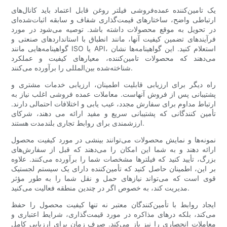
یک تامین‌کننده عمده‌فروشی فیلتر روغن قابل اعتماد باید کانال‌های
ارتباطی واضح، ساختارهای قیمت‌گذاری شفاف و سابقه اثبات‌شده‌ای
در تحویل به موقع محصولات داشته باشد. توصیه می‌شود در مورد
فرآیندهای تضمین کیفیت آنها، مانند انطباق با استانداردهای صنعتی و
گواهینامه‌هایی مانند ISO یا API، استعلام کنید. این گواهینامه‌ها نشان
می‌دهند که محصولات تامین‌کننده، معیارهای کیفیت و عملکرد
شناخته‌شده بین‌المللی را برآورده می‌کنند.
راه دیگر برای ارزیابی قابلیت اطمینان، ارزیابی خدمات مشتری و
پشتیبانی پس از فروش آنهاست. معاملات عمده فروشی اغلب نیاز به
ارتباط مداوم برای سفارش مجدد، عیب یابی و اختلافات احتمالی دارند.
تأمین کنندگانی که پشتیبانی سریع و مفید ارائه می دهند، شرکای
ارزشمندی برای روابط تجاری بلندمدت هستند.
نمونه‌ها و نمایش محصولات می‌توانند بینشی در مورد کیفیت محصول
ارائه دهند و به شما این امکان را می‌دهند که قبل از سفارش‌های
بزرگ، تأیید کنید که فیلترها مشخصات شما را برآورده می‌کنند. علاوه
بر این، اطمینان حاصل کنید که تأمین‌کننده دارای یک سیستم لجستیک
قوی است که می‌تواند نیازهای حمل و نقل شما را به طور مؤثر
مدیریت کند، به خصوص اگر در چندین منطقه فعالیت می‌کنید.
ایجاد روابط با تأمین‌کنندگان معتبر نه تنها کیفیت محصول را حفظ
می‌کند، بلکه درهای مذاکره در مورد قیمت‌گذاری، شرایط اعتباری و
معاملات انحصاری را نیز باز می‌کند. صرف زمان برای ارزیابی کامل