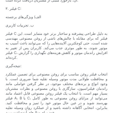
آن، بازخورد مثبتی از مشتریان دریافت کرده است.
۳. فیلتر C:
الف) ویژگی‌های برجسته
ب. تجربیات کاربری
فیلتر C به دلیل طراحی پیشرفته و ساختار برتر خود متمایز است. این
فیلتر که برای مقابله با چالش‌های ناشی از روغن مصنوعی مهندسی
شده است، حتی کوچکترین آلاینده‌هایی را که می‌توانند باعث آسیب به
موتور شوند، به طور موثری جذب می‌کند. کاربران پس از تغییر به
فیلتر C، افزایش راندمان موتور و کاهش هزینه‌های نگهداری را گزارش
کرده‌اند.
نتیجه‌گیری:
انتخاب فیلتر روغن مناسب برای روغن مصنوعی برای تضمین عملکرد
و محافظت طولانی مدت موتور وسیله نقلیه شما ضروری است. با
وجود انواع و برندهای مختلف موجود، در نظر گرفتن عواملی مانند
راندمان فیلتراسیون، سازگاری با روغن مصنوعی و نظرات مشتریان
بسیار مهم است. با انتخاب یک فیلتر روغن مصنوعی قابل اعتماد مانند
فیلتر A، B یا C، می‌توانید از مزایای روغن مصنوعی به طور کامل
بهره‌مند شوید و در عین حال موتور خود را تمیز و محافظت کنید.
بنابراین، انتخابی آگاهانه داشته باشید و از عملکرد روان وسیله نقلیه
خود برای سال‌های آینده لذت ببرید.