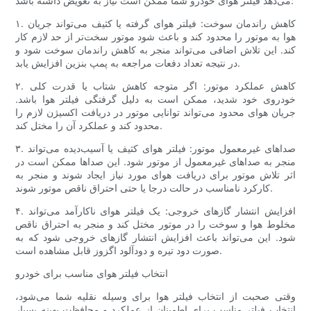
می‌دهد فیلتر هوای خودرو شما ممکن است نیاز به تعویض داشته باشد:
۱. کاهش راندمان سوخت: فیلتر هوای گرفته یا کثیف می‌تواند جریان
هوا به موتور را محدود کند و باعث شود موتور سخت‌تر از حد لازم کار
کند. این تلاش اضافی می‌تواند منجر به کاهش راندمان سوخت شود و
در نتیجه تعداد دفعات مراجعه به پمپ بنزین افزایش یابد.
۲. کاهش عملکرد موتور: اگر متوجه کاهش شتاب یا قدرت کلی
خودروی خود شدید، ممکن است به دلیل گرفتگی فیلتر هوا باشد.
جریان هوای محدود می‌تواند توانایی موتور در دریافت اکسیژن لازم را
محدود کند و عملکرد آن را مختل کند.
۳. صداهای غیرمعمول موتور: فیلتر هوای کثیف یا آسیب‌دیده می‌تواند
منجر به صداهای غیرمعمول از موتور شود. این صداها ممکن است در
اثر تلاش موتور برای دریافت هوای مورد نیاز ایجاد شوند و منجر به
کارکرد نامناسب در حالت درجا یا حتی احتراق ناقص موتور شوند.
۴. افزایش انتشار گازهای خروجی: یک فیلتر هوای ناکارآمد می‌تواند
مخلوط هوا و سوخت را در موتور مختل کند و منجر به احتراق ناقص
شود. این می‌تواند باعث افزایش انتشار گازهای خروجی شود که به
صورت دود تیره و دودآلود اگزوز قابل مشاهده است.
انتخاب فیلتر هوای مناسب برای خودرو
وقتی صحبت از انتخاب فیلتر هوا برای وسیله نقلیه شما می‌شود،
انتخاب فیلتر مناسب برای اطمینان از عملکرد و محافظت بهینه بسیار