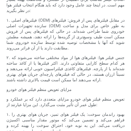
مهم است. در اینجا چند عامل وجود دارد که باید هنگام انتخاب فیلتر هوا
در نظر بگیرید:
۱. فیلترهای اصلی (OEM) در مقابل فیلترهای پس از فروش: فیلترهای
سازنده تجهیزات اصلی (OEM) به طور خاص برای مدل و ساخت
خودروی شما طراحی شده‌اند. در حالی که فیلترهای پس از فروش
ممکن است طیف وسیع‌تری از گزینه‌ها را ارائه دهند، همیشه مطمئن
شوید که آنها با مشخصات توصیه شده توسط سازنده خودروی شما
مطابقت دارند یا از آن فراتر می‌روند.
۲. جنس فیلتر هوا: فیلترهای هوا از مواد مختلفی ساخته می‌شوند که
هر کدام سطح کارایی متفاوتی دارند. اکثر فیلترها یا از کاغذ ساخته
شده‌اند یا از پارچه. فیلترهای کاغذی فیلتراسیون خوبی ارائه می‌دهند و
نسبتاً ارزان هستند، در حالی که فیلترهای پارچه‌ای جریان هوای بهتری
ارائه می‌دهند اما ممکن است قیمت بالاتری داشته باشند.
مزایای تعویض منظم فیلتر هوای خودرو
تعویض منظم فیلتر هوای خودرو مزایای متعددی دارد که بر عملکرد و
طول عمر آن تأثیر مثبت می‌گذارد. این مزایا عبارتند از:
۱. بهبود راندمان سوخت: یک فیلتر هوای تمیز، جریان هوای بهتری را
فراهم می‌کند و تضمین می‌کند که موتور مقدار مناسبی اکسیژن
دریافت می‌کند. این به نوبه خود، احتراق سوخت را بهینه کرده و
راندمان سوخت را بهبود می‌بخشد.