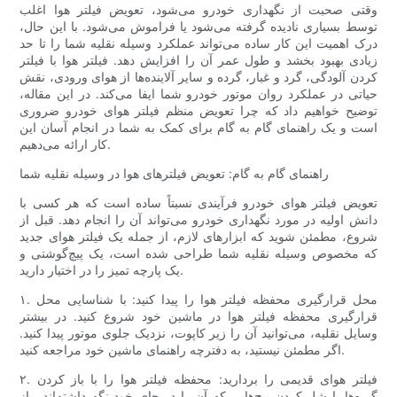
وقتی صحبت از نگهداری خودرو می‌شود، تعویض فیلتر هوا اغلب
توسط بسیاری نادیده گرفته می‌شود یا فراموش می‌شود. با این حال،
درک اهمیت این کار ساده می‌تواند عملکرد وسیله نقلیه شما را تا حد
زیادی بهبود بخشد و طول عمر آن را افزایش دهد. فیلتر هوا با فیلتر
کردن آلودگی، گرد و غبار، گرده و سایر آلاینده‌ها از هوای ورودی، نقش
حیاتی در عملکرد روان موتور خودرو شما ایفا می‌کند. در این مقاله،
توضیح خواهیم داد که چرا تعویض منظم فیلتر هوای خودرو ضروری
است و یک راهنمای گام به گام برای کمک به شما در انجام آسان این
کار ارائه می‌دهیم.
راهنمای گام به گام: تعویض فیلترهای هوا در وسیله نقلیه شما
تعویض فیلتر هوای خودرو فرآیندی نسبتاً ساده است که هر کسی با
دانش اولیه در مورد نگهداری خودرو می‌تواند آن را انجام دهد. قبل از
شروع، مطمئن شوید که ابزارهای لازم، از جمله یک فیلتر هوای جدید
که مخصوص وسیله نقلیه شما طراحی شده است، یک پیچ‌گوشتی و
یک پارچه تمیز را در اختیار دارید.
۱. محل قرارگیری محفظه فیلتر هوا را پیدا کنید: با شناسایی محل
قرارگیری محفظه فیلتر هوا در ماشین خود شروع کنید. در بیشتر
وسایل نقلیه، می‌توانید آن را زیر کاپوت، نزدیک جلوی موتور پیدا کنید.
اگر مطمئن نیستید، به دفترچه راهنمای ماشین خود مراجعه کنید.
۲. فیلتر هوای قدیمی را بردارید: محفظه فیلتر هوا را با باز کردن
گیره‌ها یا شل کردن پیچ‌هایی که آن را در جای خود نگه داشته‌اند، باز