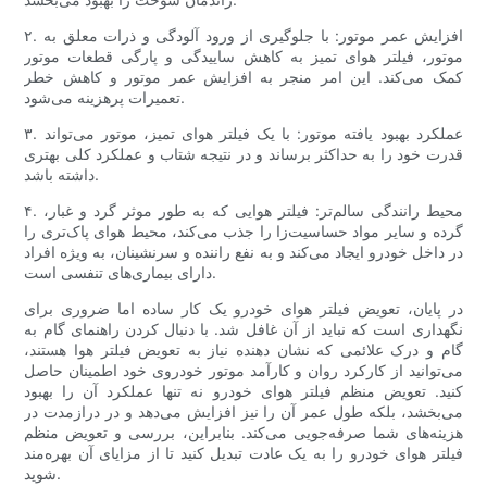
۲. افزایش عمر موتور: با جلوگیری از ورود آلودگی و ذرات معلق به
موتور، فیلتر هوای تمیز به کاهش ساییدگی و پارگی قطعات موتور
کمک می‌کند. این امر منجر به افزایش عمر موتور و کاهش خطر
تعمیرات پرهزینه می‌شود.
۳. عملکرد بهبود یافته موتور: با یک فیلتر هوای تمیز، موتور می‌تواند
قدرت خود را به حداکثر برساند و در نتیجه شتاب و عملکرد کلی بهتری
داشته باشد.
۴. محیط رانندگی سالم‌تر: فیلتر هوایی که به طور موثر گرد و غبار،
گرده و سایر مواد حساسیت‌زا را جذب می‌کند، محیط هوای پاک‌تری را
در داخل خودرو ایجاد می‌کند و به نفع راننده و سرنشینان، به ویژه افراد
دارای بیماری‌های تنفسی است.
در پایان، تعویض فیلتر هوای خودرو یک کار ساده اما ضروری برای
نگهداری است که نباید از آن غافل شد. با دنبال کردن راهنمای گام به
گام و درک علائمی که نشان دهنده نیاز به تعویض فیلتر هوا هستند،
می‌توانید از کارکرد روان و کارآمد موتور خودروی خود اطمینان حاصل
کنید. تعویض منظم فیلتر هوای خودرو نه تنها عملکرد آن را بهبود
می‌بخشد، بلکه طول عمر آن را نیز افزایش می‌دهد و در درازمدت در
هزینه‌های شما صرفه‌جویی می‌کند. بنابراین، بررسی و تعویض منظم
فیلتر هوای خودرو را به یک عادت تبدیل کنید تا از مزایای آن بهره‌مند
شوید.