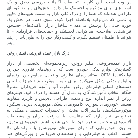
در وب است. این کار به تحقیقات آگاهانه، بررسی دقیق و یک
استراتژی برای مذاکره و لجستیک نیاز دارد. بخش‌های زیر به گونه‌ای
طراحی شده‌اند که شما را از درک کلی بازار به سمت شیوه‌های دقیق
و عملی که می‌توانید بلافاصله اجرا کنید، سوق دهند. هر بخش یک
حوزه حیاتی را پوشش می‌دهد - ساختار بازار، تاکتیک‌های جستجو،
فرآیندهای صلاحیت، مذاکرات، لجستیک و حمایت‌های قراردادی - تا
بتوانید با اطمینان تصمیم بگیرید و کسب‌وکار خود را به طور پایدار رشد
دهید.
درک بازار عمده فروشی فیلتر روغن
بازار عمده‌فروشی فیلتر روغن، زیرمجموعه‌ای تخصصی از بازار
گسترده‌تر لوازم یدکی خودرو است که با روندهای فناوری خودرو،
استانداردهای نظارتی و تعادل مداوم بین برندهای OEM (تولیدکننده
تجهیزات اصلی) و لوازم یدکی شکل می‌گیرد. برای تأمین مؤثر، باید
دسته‌های اصلی فیلترهای روغن، تفاوت آنها و آنچه خریداران معمولاً
هنگام انتخاب تأمین‌کنندگان به دنبال آن هستند را درک کنید. فیلترهای
روغن از نظر اندازه، نوع واسطه، طراحی بای‌پس و کاربرد متفاوت
هستند: خودروهای سواری، کامیون‌های سبک، موتورهای دیزلی سنگین،
موتورسیکلت‌ها، ماشین‌آلات صنعتی و تجهیزات تخصصی، همگی به
فیلترهایی نیاز دارند که متناسب با سرعت جریان و مشخصات
آلاینده‌های منحصر به فرد خود طراحی شده باشند. خودروهای مدرن،
به ویژه خودروهایی که دارای موتورهای توربوشارژ یا با راندمان بالا
هستند، اغلب به فیلترهایی با واسطه‌های ظریف‌تر و ویژگی‌های ضد