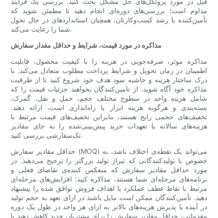
قبل در مورد پروتکل‌های حل مشکل بحث کنید. بررسی یک فرآیند
مداوم است؛ بررسی‌های دوره‌ای انجام دهید تا مطمئن شوید که
تأمین‌کننده با رشد کسب‌وکارتان، همچنان استانداردهای در حال تحول
شما را رعایت می‌کند.
مذاکره در مورد قیمت، شرایط و حداقل مقدار سفارش
مذاکره موثر، صرفه‌جویی در هزینه را با کیفیت محصول، قابلیت
اطمینان در زمان تحویل و شرایط پرداخت مطلوب متعادل می‌کند. با
درک ساختار هزینه و حاشیه سود هدف خود شروع کنید تا از ظرفیت
مذاکره خود آگاه شوید. از تامین‌کنندگان بخواهید جزئیات قیمت را که
شامل هزینه واحد در سطوح مختلف حجم، حمل و نقل، گمرک،
بسته‌بندی و هرگونه هزینه ابزار یا راه‌اندازی است، ارائه دهند.
تخفیف‌های حجمی رایج هستند، بنابراین تخفیف‌های قیمت مرتبط با
هزینه‌های سالانه یا تعهدات خرید پیش‌بینی‌شده را به جای مقادیر
تک‌سفارشی بررسی کنید.
حداقل مقادیر سفارش (MOQ) می‌تواند یک نقطه‌ی اختلاف باشد، به
خصوص با تولیدکنندگانی که تیراژ تولید بزرگتر را ترجیح می‌دهند. در
مورد حداقل مقادیر سفارش که منعکس کننده‌ی تقاضای فعلی و
برنامه‌های مرحله‌ای شما هستند، مذاکره کنید؛ افزایش‌های مرحله‌ای
مرتبط با نقاط عطف عملکرد یا اهداف فروش توافق شده را پیشنهاد
دهید. تأمین‌کنندگان ممکن است مایل باشند در ازای تعهد به حجم تولید
در آینده یا پذیرش هزینه‌های بالاتر به ازای هر واحد در طول یک دوره
مقدماتی، حداقل مقادیر سفارش را برای مشتریان جدید کاهش دهند یا