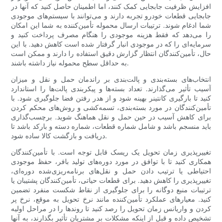
افزایش ظرفیت جابجایی کمک کنند، اما اطمینان حاصل کنید که آنها در
جابجایی قطعات خودرو تجربه دارند و می‌توانند با سیستم‌های موجودی
شما ادغام شوند. ترتیبات ارسال محموله تأمین‌کننده به شما این امکان
را می‌دهد که فقط هزینه موجودی را هنگام مصرف پرداخت کنید و
سرمایه‌ای را که در موجودی انبار گرفتار شده است کاهش دهید. با این
حال، تأمین‌کنندگان انتظار گزارش دقیق استفاده را دارند و ممکن است
به حداقل سطح محموله نیاز داشته باشند.
انتخاب‌های بسته‌بندی و پالت‌بندی بر راندمان حمل و نقل و میزان
آسیب تأثیر می‌گذارند. تعداد بسته‌ها و پیکربندی پالت‌ها را استاندارد
کنید تا بارگیری کانتینر بهینه شود و از هدر رفتن فضا جلوگیری شود. با
تأمین‌کنندگان در مورد بسته‌بندی، تسمه‌کشی و روش‌های محکم کردن
برای کاهش آسیب در حین حمل و نقل هماهنگ شوید. برچسب‌گذاری
باید منسجم باشد و شامل شماره قطعات، شماره دسته و بارکد باشد تا
دریافت و بازگشت کالا ساده شود.
تغییرپذیری زمان تحویل یک ریسک قابل توجه است. با تأمین‌کنندگان
همکاری کنید تا با توافق در مورد دوره‌های تولید بافر، حفظ موجودی
احتیاطی یا ترتیب دادن حمل و نقل‌های برنامه‌ریزی‌شده دوره‌ای،
تغییرپذیری را کاهش دهید. برای قطعات حیاتی، تأمین‌کنندگان پشتیبان یا
ترتیبات منبع دوگانه را برای جلوگیری از نقاط شکست منفرد تضمین
کنید. معیارهای عملکرد تأمین‌کننده مانند نرخ تحویل به موقع، نرخ پر
کردن و واریانس زمان تحویل را رصد کنید تا روندها را در مراحل اولیه
تشخیص داده و قبل از اینکه مشکلات بر مشتریان تأثیر بگذارند، به آنها