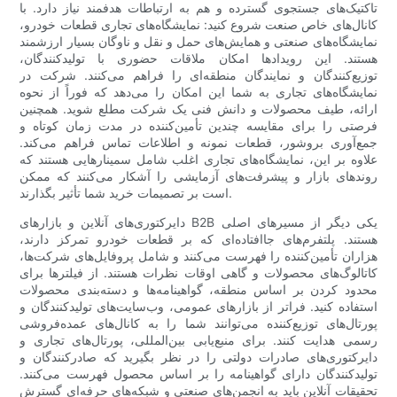
تاکتیک‌های جستجوی گسترده و هم به ارتباطات هدفمند نیاز دارد. با
کانال‌های خاص صنعت شروع کنید: نمایشگاه‌های تجاری قطعات خودرو،
نمایشگاه‌های صنعتی و همایش‌های حمل و نقل و ناوگان بسیار ارزشمند
هستند. این رویدادها امکان ملاقات حضوری با تولیدکنندگان،
توزیع‌کنندگان و نمایندگان منطقه‌ای را فراهم می‌کنند. شرکت در
نمایشگاه‌های تجاری به شما این امکان را می‌دهد که فوراً از نحوه
ارائه، طیف محصولات و دانش فنی یک شرکت مطلع شوید. همچنین
فرصتی را برای مقایسه چندین تأمین‌کننده در مدت زمان کوتاه و
جمع‌آوری بروشور، قطعات نمونه و اطلاعات تماس فراهم می‌کند.
علاوه بر این، نمایشگاه‌های تجاری اغلب شامل سمینارهایی هستند که
روندهای بازار و پیشرفت‌های آزمایشی را آشکار می‌کنند که ممکن
است بر تصمیمات خرید شما تأثیر بگذارند.
دایرکتوری‌های آنلاین و بازارهای B2B یکی دیگر از مسیرهای اصلی
هستند. پلتفرم‌های جاافتاده‌ای که بر قطعات خودرو تمرکز دارند،
هزاران تأمین‌کننده را فهرست می‌کنند و شامل پروفایل‌های شرکت‌ها،
کاتالوگ‌های محصولات و گاهی اوقات نظرات هستند. از فیلترها برای
محدود کردن بر اساس منطقه، گواهینامه‌ها و دسته‌بندی محصولات
استفاده کنید. فراتر از بازارهای عمومی، وب‌سایت‌های تولیدکنندگان و
پورتال‌های توزیع‌کننده می‌توانند شما را به کانال‌های عمده‌فروشی
رسمی هدایت کنند. برای منبع‌یابی بین‌المللی، پورتال‌های تجاری و
دایرکتوری‌های صادرات دولتی را در نظر بگیرید که صادرکنندگان و
تولیدکنندگان دارای گواهینامه را بر اساس محصول فهرست می‌کنند.
تحقیقات آنلاین باید به انجمن‌های صنعتی و شبکه‌های حرفه‌ای گسترش