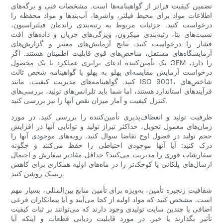
تضمین کیفیت فراتر از گواهینامه‌ها است. مشخصات فنی و برگه‌های
اطلاعات مواد برای محیط فیلتر، واشرها، آب‌بندها و مواد محفظه را
درخواست کنید. جزئیات مربوط به رتبه‌بندی راندمان فیلتراسیون،
نسبت‌های بتا، رتبه‌بندی میکرون، ویژگی‌های جریان و داده‌های افت
فشار را درخواست کنید. نتایج آزمایش‌های معتبر و گزارش‌های
آزمایشگاه‌های مستقل، شاخص‌های قوی قابلیت اطمینان هستند. اگر
یک تأمین‌کننده ادعای برابری عملکرد با یک محصول OEM را دارد،
درخواست آزمایش مقایسه‌ای پهلو به پهلو یا گواهینامه شخص ثالث
کنید. گواهینامه‌های مدیریت کیفیت، مانند ISO 9001، شاخص‌های
فرآیندهای استاندارد هستند، اما شما باید تلرانس‌های تولید، بررسی‌های
کنترل کیفیت و آمار میزان نقص آنها را نیز بررسی کنید.
ظرفیت تولید و انعطاف‌پذیری تأمین‌کننده را بررسی کنید. در مورد
زمان‌های معمول تحویل، حداکثر تیراژ تولید و توانایی آنها در افزایش
حجم تولید در فصول اوج تقاضا سوال کنید. رویه‌های موجودی آنها را
درک کنید: آیا آنها موجودی احتیاطی را حفظ می‌کنند و چگونه
سفارشات فوری را مدیریت می‌کنند؟ حداقل مقادیر سفارش و احتمال
ارسال‌های پلکانی یا کوچک‌تر را در ماه‌های اولیه همکاری برای کاهش
ریسک روشن کنید.
شفافیت زنجیره تأمین، به‌ویژه برای تأمین منابع بین‌المللی، بسیار مهم
است. مشخص کنید که مواد اولیه از کجا می‌آیند و آیا پیمانکاران فرعی
اضافی یا چندین سایت تولیدی وجود دارند که می‌توانند بر ثبات کیفیت
تأثیر بگذارند یا خیر. در مورد قابلیت ردیابی قطعات و اینکه آیا