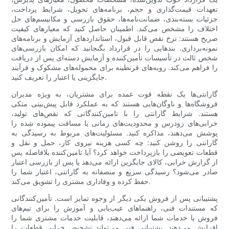
تعهدات قیمت‌گذاری و حجم، برنامه‌های تحویل، شرایط پرداخت،
جزئیات بسته‌بندی، ضمانت‌نامه‌ها، حقوق بازرسی و مکانیسم‌های حل
اختلاف را مشخص می‌کند. اطمینان حاصل کنید که معیارهای کیفیت
صریح هستند: نرخ نقص قابل قبول، استانداردهای آزمایش و برنامه‌های
نمونه‌برداری. بندهایی را در قرارداد بگنجانید که امکان بازرسی‌های
شخص ثالث در تأسیسات تأمین‌کننده و آزمایش دسته‌ای پس از دریافت
را فراهم می‌کند. رویه‌های قرنطینه برای محموله‌های مشکوک و فرآیند
جایگزینی یا اعتبار را تعریف کنید.
گارانتی‌ها یک نقطه قوت عمده برای مشتریان، به ویژه مدیران
فروشگاه‌ها و ناوگان‌هایی هستند که به عملکرد قابل پیش‌بینی متکی
هستند. شرایط گارانتی را با تامین‌کنندگانی که نقص‌های تولید،
خرابی‌های زودرس و محدودیت‌های زمانی یا مسافت پیموده شده را
پوشش می‌دهند، مذاکره کنید. مسئولیت‌های مربوط به رسیدگی به
گارانتی را روشن کنید: چه کسی هزینه نیروی کار، حمل و نقل و
قطعات تعویضی را بازپرداخت خواهد کرد؟ آیا تامین‌کننده بلافاصله پس
از گزارش خرابی، کالای جایگزین ارائه می‌دهد یا پس از بازرسی اعتبار
صادر می‌شود؟ رسیدگی سریع و منصفانه به گارانتی، اعتبار شما را
حفظ کرده و وفاداری مشتری را تشویق می‌کند.
پشتیبانی پس از فروش یکی دیگر از وجوه تمایز است. تأمین‌کنندگانی
که مستندات فنی، راهنماهای عیب‌یابی و آموزش را برای تیم‌های
فروش یا خدمات شما ارائه می‌دهند، قابلیت خدمات مشتری شما را
افزایش می‌دهند. پشتیبانی فنی می‌تواند تشخیص خرابی قطعات را