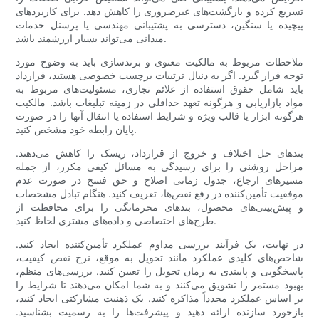
تسریع کرده و بازگشت‌های غیرضروری را کاهش دهد. برای کاربردهای
پیچیده یا سنگین، دسترسی به پشتیبانی مهندسی یا پرسنل خدمات
میدانی می‌تواند بسیار ارزشمند باشد.
ملاحظات مربوط به مالکیت معنوی و برندسازی باید به وضوح مورد
توجه قرار گیرد. اگر به دنبال ترتیبات برچسب خصوصی هستید، قرارداد
باید شامل حقوق استفاده از علائم تجاری، مسئولیت‌های مربوط به
مواد بازاریابی و هرگونه تعهد حداقلی در زمینه تبلیغات باشد. مالکیت
هرگونه ابزار یا قالب ویژه و شرایط استفاده یا انتقال آنها را در صورت
پایان رابطه خود مشخص کنید.
بندهای حل اختلاف و خروج از قرارداد، ریسک را کاهش می‌دهند.
مراحل روشنی را برای رسیدگی به مسائل کیفی مکرر، از جمله
مسیرهای ارجاع، جدول زمانی اصلاح و حق فسخ در صورت عدم
موفقیت تأمین‌کننده در رفع نقص‌ها، تعریف کنید. هنگام تبادل مشخصات
و پیش‌بینی‌های محصول، بندهای محرمانگی را برای محافظت از
طرح‌های اختصاصی و داده‌های مشتری لحاظ کنید.
در نهایت، یک فرآیند بررسی مداوم عملکرد تأمین‌کننده ایجاد کنید.
شاخص‌های کلیدی عملکرد مانند تحویل به موقع، نرخ نقص کیفیت،
پاسخگویی و پایبندی به زمان تحویل را تعیین کنید. بررسی‌های منظم،
بهبود مستمر را تشویق می‌کنند و به شما امکان می‌دهند تا شرایط را
بر اساس عملکرد مجدداً مذاکره کنید. یک ذهنیت مشارکتی ایجاد کنید،
بازخورد سازنده ارائه دهید و پیشرفت‌ها را به رسمیت بشناسید.