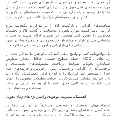
گزینه‌های تولید سریع و هزینه‌های سفارش‌های فوری بحث کنید. در
مورد محدوده‌های قابل قبول واریانس برای کیفیت و کمیت حمل و نقل
به توافق برسید و راه حل‌هایی مانند تخفیف، محموله‌های جایگزین یا
اعتبار برای محموله‌های کوتاه یا اقلام معیوب تعریف کنید.
سیاست‌های گارانتی و بازگشت کالا را در مذاکرات بگنجانید. دوره
گارانتی تأمین‌کننده، موارد نقص و مسئولیت بازگشت کالا و لجستیک
معکوس را تعیین کنید. همچنین در صورت ارائه مستندات فنی یا
پشتیبانی فنی در بازار به مشتریان خرده‌فروشی و تعمیرگاه‌ها، در مورد
پشتیبانی برای بازاریابی و آموزش محصول مذاکره کنید.
یک توافق‌نامه کتبی و واضح تنظیم کنید که تمام شرایط مذاکره‌شده، از
جمله سطوح قیمت، حداقل مقدار سفارش (MOQ)، زمان‌های
استاندارد تحویل، شرایط پرداخت، مسئولیت‌های بسته‌بندی و
برچسب‌گذاری، گارانتی و پشتیبانی پس از فروش و جریمه‌های عدم
اجرا را مشخص کند. قرارداد را به اندازه کافی انعطاف‌پذیر نگه دارید
تا با افزایش مقیاس کسب‌وکارتان، بتوانید تنظیمات معقولی را اعمال
کنید، اما به اندازه کافی دقیق باشد تا از هر دو طرف در برابر
سوءتفاهم محافظت کند.
لجستیک، مدیریت موجودی و استراتژی‌های زمان تحویل
استراتژی‌های لجستیک و موجودی مستقیماً بر توانایی شما در
پاسخگویی به تقاضای مشتری بدون نگهداری موجودی بیش از حد تأثیر
می‌گذارند. با مدل‌سازی الگوهای تقاضا و زمان‌های تحویل شروع کنید تا