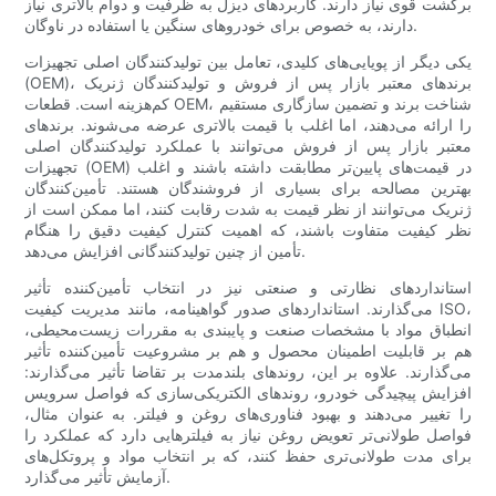
برگشت قوی نیاز دارند. کاربردهای دیزل به ظرفیت و دوام بالاتری نیاز
دارند، به خصوص برای خودروهای سنگین یا استفاده در ناوگان.
یکی دیگر از پویایی‌های کلیدی، تعامل بین تولیدکنندگان اصلی تجهیزات
(OEM)، برندهای معتبر بازار پس از فروش و تولیدکنندگان ژنریک
کم‌هزینه است. قطعات OEM، شناخت برند و تضمین سازگاری مستقیم
را ارائه می‌دهند، اما اغلب با قیمت بالاتری عرضه می‌شوند. برندهای
معتبر بازار پس از فروش می‌توانند با عملکرد تولیدکنندگان اصلی
تجهیزات (OEM) در قیمت‌های پایین‌تر مطابقت داشته باشند و اغلب
بهترین مصالحه برای بسیاری از فروشندگان هستند. تأمین‌کنندگان
ژنریک می‌توانند از نظر قیمت به شدت رقابت کنند، اما ممکن است از
نظر کیفیت متفاوت باشند، که اهمیت کنترل کیفیت دقیق را هنگام
تأمین از چنین تولیدکنندگانی افزایش می‌دهد.
استانداردهای نظارتی و صنعتی نیز در انتخاب تأمین‌کننده تأثیر
می‌گذارند. استانداردهای صدور گواهینامه، مانند مدیریت کیفیت ISO،
انطباق مواد با مشخصات صنعت و پایبندی به مقررات زیست‌محیطی،
هم بر قابلیت اطمینان محصول و هم بر مشروعیت تأمین‌کننده تأثیر
می‌گذارند. علاوه بر این، روندهای بلندمدت بر تقاضا تأثیر می‌گذارند:
افزایش پیچیدگی خودرو، روندهای الکتریکی‌سازی که فواصل سرویس
را تغییر می‌دهند و بهبود فناوری‌های روغن و فیلتر. به عنوان مثال،
فواصل طولانی‌تر تعویض روغن نیاز به فیلترهایی دارد که عملکرد را
برای مدت طولانی‌تری حفظ کنند، که بر انتخاب مواد و پروتکل‌های
آزمایش تأثیر می‌گذارد.