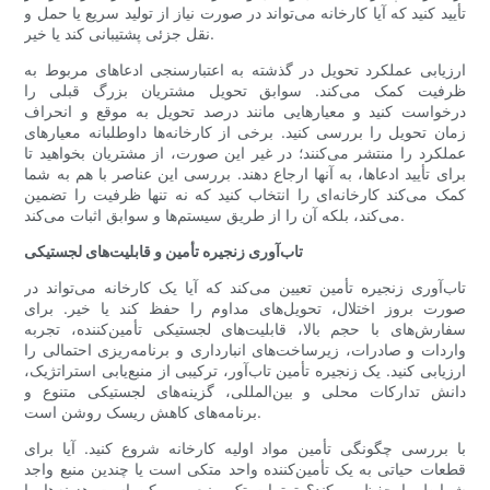
تأیید کنید که آیا کارخانه می‌تواند در صورت نیاز از تولید سریع یا حمل و
نقل جزئی پشتیبانی کند یا خیر.
ارزیابی عملکرد تحویل در گذشته به اعتبارسنجی ادعاهای مربوط به
ظرفیت کمک می‌کند. سوابق تحویل مشتریان بزرگ قبلی را
درخواست کنید و معیارهایی مانند درصد تحویل به موقع و انحراف
زمان تحویل را بررسی کنید. برخی از کارخانه‌ها داوطلبانه معیارهای
عملکرد را منتشر می‌کنند؛ در غیر این صورت، از مشتریان بخواهید تا
برای تأیید ادعاها، به آنها ارجاع دهند. بررسی این عناصر با هم به شما
کمک می‌کند کارخانه‌ای را انتخاب کنید که نه تنها ظرفیت را تضمین
می‌کند، بلکه آن را از طریق سیستم‌ها و سوابق اثبات می‌کند.
تاب‌آوری زنجیره تأمین و قابلیت‌های لجستیکی
تاب‌آوری زنجیره تأمین تعیین می‌کند که آیا یک کارخانه می‌تواند در
صورت بروز اختلال، تحویل‌های مداوم را حفظ کند یا خیر. برای
سفارش‌های با حجم بالا، قابلیت‌های لجستیکی تأمین‌کننده، تجربه
واردات و صادرات، زیرساخت‌های انبارداری و برنامه‌ریزی احتمالی را
ارزیابی کنید. یک زنجیره تأمین تاب‌آور، ترکیبی از منبع‌یابی استراتژیک،
دانش تدارکات محلی و بین‌المللی، گزینه‌های لجستیکی متنوع و
برنامه‌های کاهش ریسک روشن است.
با بررسی چگونگی تأمین مواد اولیه کارخانه شروع کنید. آیا برای
قطعات حیاتی به یک تأمین‌کننده واحد متکی است یا چندین منبع واجد
شرایط را حفظ می‌کند؟ ترتیبات تک منبعی ممکن است هزینه‌ها را