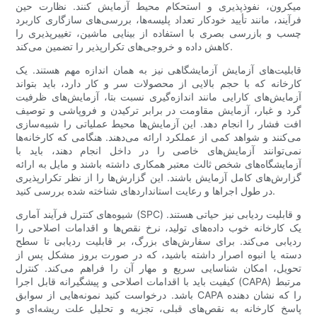
میکرون، نفوذپذیری و استحکام محیط آزمایش کنند. نظارت حین
فرآیند، مانند تأیید خودکار تعداد پلیسه‌ها، بررسی‌های سازگاری کاربرد
چسب و بازرسی بصری با استفاده از بینایی ماشین، تغییرپذیری را
کاهش داده و خروجی‌های تکرارپذیر را تضمین می‌کند.
قابلیت‌های آزمایش آزمایشگاهی نیز به همان اندازه مهم هستند. یک
کارخانه که با حجم بالایی از محصولات سر و کار دارد، باید بتواند
آزمایش‌های کارایی مانند اندازه‌گیری نسبت بتا، آزمایش‌های ظرفیت
گرد و غبار، آزمایش مقاومت در برابر ترکیدن و فروپاشی و توصیف
افت فشار را انجام دهد. این آزمایش‌ها محیط عملیاتی را شبیه‌سازی
می‌کنند و شواهد کمی از عملکرد ارائه می‌دهند. هنگامی که کارخانه‌ها
نمی‌توانند آزمایش‌های خاصی را در داخل انجام دهند، باید با
آزمایشگاه‌های شخص ثالث معتبر همکاری داشته باشند و مایل به ارائه
گزارش‌های کامل آزمایش باشند. این گزارش‌ها را از نظر تکرارپذیری
در طول اجراها و رعایت استانداردهای شناخته شده بررسی کنید.
شیوه‌های کنترل فرآیند آماری (SPC) و قابلیت ردیابی نیز حیاتی هستند.
یک کارخانه خوب داده‌های تولید، نرخ نقص‌ها و اقدامات اصلاحی را
ردیابی می‌کند. برای سفارش‌های بزرگ، بر قابلیت ردیابی تا سطح
دسته یا انبوه اصرار داشته باشید، که در صورت بروز مشکل پس از
تحویل، امکان شناسایی سریع و مهار آن را فراهم می‌کند. کنترل
کیفیت باید با اقدامات اصلاحی و پیشگیرانه قابل اجرا (CAPA) مرتبط
باشد. درخواست کنید نمونه‌هایی از سوابق CAPA را که نشان دهنده
پاسخ کارخانه به نقص‌های قبلی، تجزیه و تحلیل علت ریشه‌ای و