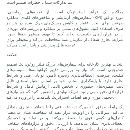
تیم تدارکات شما با خطرات همسو است.
مذاکره یک فرآیند استراتژیک است. از نمونه‌های آزمایشی،
سفارش‌های آزمایشی و شاخص‌های کلیدی عملکرد (KPI) مورد توافق
طرفین برای ایجاد اعتماد و کاهش ریسک‌های درک شده در هر دو
طرف استفاده کنید. مشوق‌های مبتنی بر عملکرد و بررسی‌های دوره‌ای
را در قراردادهای بلندمدت لحاظ کنید تا بهبود مستمر حفظ شود.
شرایط تجاری شفاف از سازمان شما محافظت می‌کند و محیطی برای
عرضه قابل پیش‌بینی و پایدار ایجاد می‌کند.
خلاصه
انتخاب بهترین کارخانه برای سفارش‌های بزرگ فیلتر روغن، یک تصمیم
چندوجهی است که نیاز به بررسی دقیق گواهینامه‌ها، سیستم‌های
کیفیت، ظرفیت، انعطاف‌پذیری زنجیره تأمین، توانایی فنی و شرایط
تجاری دارد. با پایه‌گذاری انتخاب خود بر اساس اعتبارنامه‌های قابل
تأیید، ممیزی‌های حضوری یا شخص ثالث، آزمایش کامل و شرایط
قراردادی دقیق، می‌توانید شریک تولیدی را تضمین کنید که هم نیازهای
حجمی فوری و هم اهداف استراتژیک بلندمدت را برآورده می‌کند.
یک رابطه موفق با تأمین‌کننده، دقت فنی را با شفافیت تجاری متعادل
می‌کند. شرکایی را در اولویت قرار دهید که شفافیت نشان می‌دهند،
کنترل‌های کیفی قوی را حفظ می‌کنند و در تولید و لجستیک
انعطاف‌پذیری نشان می‌دهند. با ارزیابی دقیق و قراردادهای شفاف،
می‌توانید خطرات ذاتی سفارشات بزرگ را کاهش داده و یک زنجیره