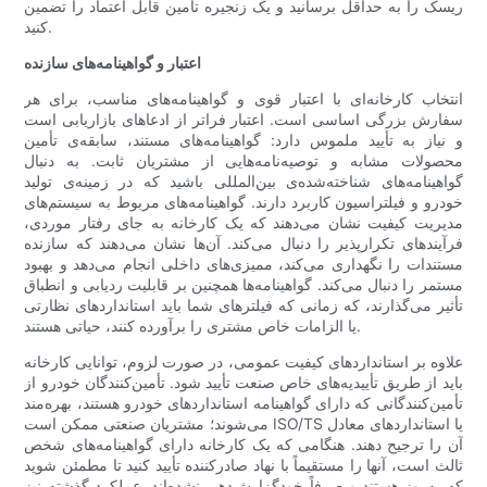
ریسک را به حداقل برسانید و یک زنجیره تأمین قابل اعتماد را تضمین
کنید.
اعتبار و گواهینامه‌های سازنده
انتخاب کارخانه‌ای با اعتبار قوی و گواهینامه‌های مناسب، برای هر
سفارش بزرگی اساسی است. اعتبار فراتر از ادعاهای بازاریابی است
و نیاز به تأیید ملموس دارد: گواهینامه‌های مستند، سابقه‌ی تأمین
محصولات مشابه و توصیه‌نامه‌هایی از مشتریان ثابت. به دنبال
گواهینامه‌های شناخته‌شده‌ی بین‌المللی باشید که در زمینه‌ی تولید
خودرو و فیلتراسیون کاربرد دارند. گواهینامه‌های مربوط به سیستم‌های
مدیریت کیفیت نشان می‌دهند که یک کارخانه به جای رفتار موردی،
فرآیندهای تکرارپذیر را دنبال می‌کند. آن‌ها نشان می‌دهند که سازنده
مستندات را نگهداری می‌کند، ممیزی‌های داخلی انجام می‌دهد و بهبود
مستمر را دنبال می‌کند. گواهینامه‌ها همچنین بر قابلیت ردیابی و انطباق
تأثیر می‌گذارند، که زمانی که فیلترهای شما باید استانداردهای نظارتی
یا الزامات خاص مشتری را برآورده کنند، حیاتی هستند.
علاوه بر استانداردهای کیفیت عمومی، در صورت لزوم، توانایی کارخانه
باید از طریق تأییدیه‌های خاص صنعت تأیید شود. تأمین‌کنندگان خودرو از
تأمین‌کنندگانی که دارای گواهینامه استانداردهای خودرو هستند، بهره‌مند
می‌شوند؛ مشتریان صنعتی ممکن است ISO/TS یا استانداردهای معادل
آن را ترجیح دهند. هنگامی که یک کارخانه دارای گواهینامه‌های شخص
ثالث است، آنها را مستقیماً با نهاد صادرکننده تأیید کنید تا مطمئن شوید
که به‌روز هستند و صرفاً خودگزارش‌دهی نشده‌اند. عملکرد گذشته نیز