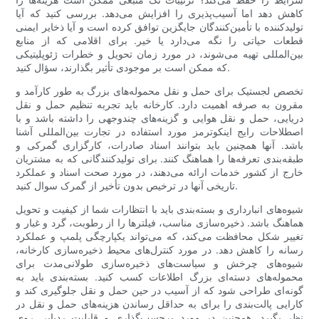
کاهش دهد اما آسیب‌پذیری را افزایش می‌دهد. بررسی کنید که آیا
تولیدکننده با تأمین‌کنندگان جایگزین توافق کرده است و آیا ذخایر ایمنی
قطعات حیاتی را نگه می‌دارد یا خیر. برای اقلامی که از منابع
بین‌المللی تهیه می‌شوند، در مورد زمان تحویل و خطرات ژئوپلیتیکی
که ممکن است بر موجودی تأثیر بگذارند، سؤال کنید.
تخصص لجستیک برای حمل و نقل محموله‌های بزرگ به طور کارآمد و
مقرون به صرفه اهمیت دارد. کارخانه باید تجربه تنظیم حمل و نقل
دریایی، حمل و نقل هوایی و گزینه‌های چندوجهی را داشته باشد و با
اصطلاحات رایج اینکوترمز مورد استفاده در تجارت بین‌المللی آشنا
باشد. آنها همچنین باید بتوانند اسناد صادرات، کارگزاری گمرکی و
طبقه‌بندی تعرفه‌ها را هماهنگ کنند. برای تولیدکنندگانی که به مشتریان
خارج از کشور خدمات ارائه می‌دهند، در مورد صحت اسناد و عملکرد
تاریخی آنها در ترخیص بدون تأخیر از گمرک سوال کنید.
شیوه‌های انبارداری و بسته‌بندی باید با انتظارات شما از کیفیت و تحویل
هماهنگ باشد. ذخیره‌سازی مناسب، فیلترها را از رطوبت، گرد و غبار و
تغییر شکل محافظت می‌کند، که می‌تواند یکپارچگی پلمپ و عملکرد
رسانه را کاهش دهد. در مورد کنترل‌های محیط ذخیره‌سازی کارخانه،
شیوه‌های چرخش و سیاست‌های ذخیره‌سازی طولانی‌مدت برای
محموله‌های دسته‌ای بزرگ اطلاعات کسب کنید. بسته‌بندی باید به
گونه‌ای طراحی شود که از آسیب در حین حمل و نقل جلوگیری کند و
کارایی پالت‌بندی را برای به حداقل رساندن هزینه‌های حمل و نقل در
نظر بگیرد. همچنین در مورد برچسب‌گذاری و قابلیت ردیابی روی