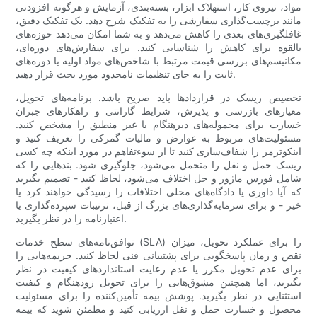
مواد، نیروی کار، استهلاک ابزار، بسته‌بندی، آزمایش و هرگونه افزودنی
مانند برچسب‌گذاری سفارشی را به تفکیک شرح دهد. یک تفکیک دقیق،
غافلگیری‌های بعدی را کاهش می‌دهد و به شما امکان می‌دهد حوزه‌های
بالقوه برای کاهش را شناسایی کنید. برای سفارش‌های دوره‌ای،
مکانیسم‌های بررسی قیمت مرتبط با شاخص‌های مواد اولیه یا دوره‌های
ثابت را به جای تنظیمات نامحدود مورد بحث قرار دهید.
تخصیص ریسک در قراردادها باید صریح باشد. برنامه‌های تحویل،
معیارهای بازرسی و پذیرش، شرایط گارانتی و راهکارهای جبران
خسارت برای محموله‌های دیرهنگام یا غیر منطبق را مشخص کنید.
مسئولیت‌های مربوط به عوارض و مالیات گمرکی را تعریف کنید و
اینکوترمز را شفاف‌سازی کنید تا از سوءتفاهم در مورد اینکه چه کسی
ریسک حمل و نقل را متحمل می‌شود، جلوگیری شود. بندهایی را که
شامل فورس ماژور و حل اختلاف می‌شود، لحاظ کنید - تصمیم بگیرید
که آیا داوری یا دادگاه‌های محلی اختلافات را رسیدگی خواهند کرد یا
خیر - و برای سرمایه‌گذاری‌های بزرگ از قبل، ترتیبات سپرده‌گذاری یا
اعتبارنامه را در نظر بگیرید.
توافق‌نامه‌های سطح خدمات (SLA) را برای عملکرد تحویل، میزان
نقص و زمان پاسخگویی برای پشتیبانی فنی لحاظ کنید. جریمه‌هایی را
برای عدم تحویل مکرر یا عدم رعایت استانداردهای کیفیت در نظر
بگیرید، اما همچنین مشوق‌هایی را برای تحویل زودهنگام و کیفیت
استثنایی در نظر بگیرید. پوشش بیمه تأمین‌کننده را برای مسئولیت
محصول و خسارت حمل و نقل ارزیابی کنید و مطمئن شوید که بیمه