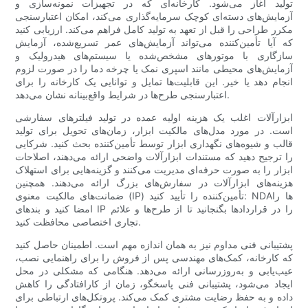
تولید آغاز می‌شود. کارخانه‌ای که در تجهیزات نمونه‌سازی و
آزمایش‌های دسته‌ای کوچک سرمایه‌گذاری می‌کند، امکان اعتبارسنجی
مکرر طراحی را قبل از تعهد به تولید کامل فراهم می‌کند. ارزیابی کنید
که آیا تأمین‌کننده می‌تواند آزمایش‌های عمر تسریع‌شده، آزمایش
سازگاری با موتورهای مشخص‌شده یا سیستم‌های هیدرولیک و
آزمایش‌های محیطی مانند اسپری نمک یا چرخه دما را در صورت لزوم
انجام دهد یا خیر. این قابلیت‌ها تمایل و توانایی یک کارخانه را برای
اعتبارسنجی طرح‌ها در شرایط واقع‌بینانه نشان می‌دهد.
ابزارآلات اغلب یک هزینه اولیه عمده در تولید فیلترهای سفارشی
است. در مورد مدل‌های مالکیت ابزار، زمان‌های تحویل برای تولید
قالب و شیوه‌های نگهداری ابزار توسط تأمین‌کننده بحث کنید. شرکایی
را ترجیح دهید که مستندات ابزارآلات واضحی ارائه می‌دهند، اصلاحات
ابزار را به صورت حرفه‌ای مدیریت می‌کنند و گزینه‌هایی برای استهلاک
هزینه‌های ابزارآلات در سفارش‌های بزرگ ارائه می‌دهند. همچنین
ضمانت‌های مالکیت معنوی (IP) تأمین‌کننده را تأیید کنید: NDAها را
امضا کنید و بندهای IP را در قراردادها بگنجانید تا از طرح‌ها و علائم
تجاری اختصاصی محافظت کنید.
پشتیبانی فنی مداوم نیز به همان اندازه مهم است. اطمینان حاصل کنید
که کارخانه، کمک‌های مهندسی پس از فروش را برای راهنمایی نصب،
عیب‌یابی و به‌روزرسانی ارائه می‌دهد. هنگامی که مشکلی در محل
ایجاد می‌شود، پشتیبانی فنی پاسخگو، زمان از کارافتادگی را کاهش
داده و به حفظ رضایت مشتری کمک می‌کند. پروتکل‌های ارتباطی برای