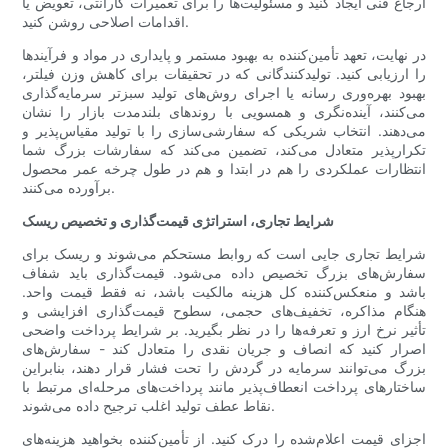
ارجاع فنی ایجاد کنید و مسئولیت‌ها را برای تعمیرات گارانتی، تعویض یا
اقدامات اصلاحی روشن کنید.
در نهایت، تعهد تأمین‌کننده به بهبود مستمر و پایداری در مواد و فرآیندها
را ارزیابی کنید. تولیدکنندگانی که در تحقیقات برای کاهش وزن فیلتر،
بهبود بهره‌وری رسانه یا اجرای روش‌های تولید سبزتر سرمایه‌گذاری
می‌کنند، آینده‌نگری و همسویی با روندهای بلندمدت بازار را نشان
می‌دهند. انتخاب شریکی که سفارشی‌سازی را با تولید مقیاس‌پذیر و
تکرارپذیر متعادل می‌کند، تضمین می‌کند که سفارشات بزرگ شما
انتظارات عملکردی را هم در ابتدا و هم در طول چرخه عمر محصول
برآورده می‌کنند.
شرایط تجاری، استراتژی قیمت‌گذاری و تخصیص ریسک
شرایط تجاری جایی است که روابط مستحکم می‌شوند و ریسک برای
سفارش‌های بزرگ تخصیص داده می‌شود. قیمت‌گذاری باید شفاف
باشد و منعکس‌کننده کل هزینه مالکیت باشد، نه فقط قیمت واحد.
هنگام مذاکره، تخفیف‌های حجمی، سطوح قیمت‌گذاری افزایشی و
تأثیر نرخ ارز و تعرفه‌ها را در نظر بگیرید. بر شرایط پرداخت واضحی
اصرار کنید که انصاف و جریان نقدی را متعادل کند - سفارش‌های
بزرگ می‌توانند سرمایه در گردش را تحت فشار قرار دهند، بنابراین
ساختارهای پرداخت انعطاف‌پذیر مانند پرداخت‌های مرحله‌ای مرتبط با
نقاط عطف تولید اغلب ترجیح داده می‌شوند.
اجزای قیمت اعلام‌شده را درک کنید. از تأمین‌کننده بخواهید هزینه‌های