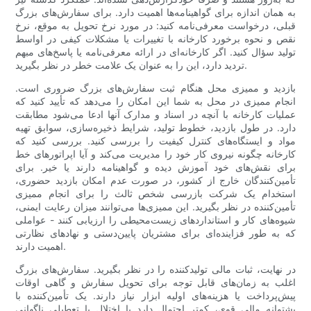
به همان اندازه برای گواهینامه‌ها اهمیت دارد. برای سفارش‌های بزرگ
قبلی، درخواست معرفی‌نامه کنید: در مورد نرخ تحویل به موقع، نرخ
نقص و نحوه برخورد کارخانه با تغییرات یا مشکلات کیفی در اواسط
تولید سؤال کنید. اگر کارخانه‌ای در ارائه معرفی‌نامه یا پاسخ‌های مبهم
تردید دارد، این را به عنوان یک علامت خطر در نظر بگیرید.
بازدید و ممیزی محل هنگام ثبت سفارش‌های بزرگ ضروری است.
انجام ممیزی در محل به شما این امکان را می‌دهد که تأیید کنید که
عملیات کارخانه با آنچه در اسناد و مدارک آنها ادعا می‌شود مطابقت
دارد. در طول بازدید، خطوط تولید، شرایط ذخیره‌سازی، سوابق تهیه
مواد و ایستگاه‌های کنترل کیفیت را بررسی کنید. بررسی کنید که
کارخانه چگونه نیروی کار خود را مدیریت می‌کند و آیا اپراتورهای خط
برای نقش‌های خود آموزش دیده و گواهینامه دارند یا خیر. برای
تأمین‌کنندگان خارج از کشور، در صورت عدم امکان بازدید حضوری،
استخدام یک شرکت بازرسی شخص ثالث را برای انجام ممیزی
تأمین‌کننده در نظر بگیرید. این ممیزی‌ها می‌توانند میزان رعایت ایمنی،
شیوه‌های کار و استانداردهای زیست‌محیطی را ارزیابی کنند - عواملی
که به طور فزاینده‌ای برای مشتریان پایین‌دستی و نهادهای نظارتی
اهمیت دارند.
در نهایت، ثبات مالی تولیدکننده را در نظر بگیرید. سفارش‌های بزرگ
اغلب به زمان‌های قابل توجه برای تحویل سفارش و گاهی اوقات
پیش‌پرداخت یا هزینه‌های اولیه ابزار نیاز دارند. یک تأمین‌کننده با
پشتوانه مالی قوی، کمتر احتمال دارد با اختلال یا تعطیلی ناگهانی