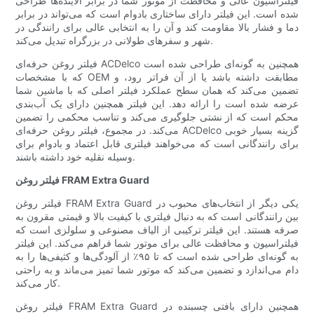
فیلتراسیون عالی و محافظت از موتور شما در برابر آلاینده‌ها طراحی
شده است. این فیلتر دارای ساختاری بادوام است که می‌تواند در برابر
دما و فشار بالا مقاومت کند و آن را به انتخابی عالی برای رانندگی در
شهر و سفرهای طولانی در بزرگراه تبدیل می‌کند.
فیلتر روغن حرفه‌ای ACDelco همچنین به گونه‌ای طراحی شده است
که با مشخصات OEM مطابقت داشته باشد یا از آن فراتر رود، و
تضمین می‌کند که همان سطح عملکرد فیلتر اصلی که با ماشین شما
عرضه شده است را ارائه دهد. این فیلتر همچنین دارای یک آب‌بندی
محکم است که از نشتی جلوگیری می‌کند و تناسب محکمی را تضمین
می‌کند. در مجموع، فیلتر روغن حرفه‌ای ACDelco گزینه بسیار خوبی
برای رانندگانی است که می‌خواهند فیلتری قابل اعتماد و بادوام برای
وسیله نقلیه خود داشته باشند.
فیلتر روغن FRAM Extra Guard
فیلتر روغن FRAM Extra Guard یکی دیگر از انتخاب‌های محبوب در
بین رانندگانی است که به دنبال فیلتری با کیفیت بالا و قیمتی مقرون به
صرفه هستند. این فیلتر ترکیبی از الیاف مصنوعی و سلولزی است که
فیلتراسیون و محافظت عالی برای موتور شما فراهم می‌کند. این فیلتر
به گونه‌ای طراحی شده است که تا ۹۵٪ از آلودگی‌ها و کثیفی‌ها را به
دام می‌اندازد و تضمین می‌کند که موتور شما تمیز می‌ماند و به راحتی
کار می‌کند.
فیلتر روغن FRAM Extra Guard همچنین دارای بافتی چسبنده در