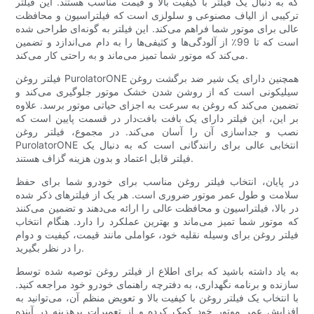
که به دنبال یک فیلتر با کیفیت بالا و قیمت مناسب هستند. این فیلتر
ترکیبی از الیاف مصنوعی و سلولزی است که فیلتراسیون و محافظت
عالی برای موتور شما فراهم می‌کند. این فیلتر به گونه‌ای طراحی شده
است که تا 99٪ از آلودگی‌ها و کثیفی‌ها را به دام می‌اندازد و تضمین
می‌کند که موتور شما تمیز می‌ماند و به راحتی کار می‌کند.
فیلتر روغن PurolatorONE همچنین دارای یک شیر ضد برگشت روغن
سیلیکونی است که از روشن شدن خشک موتور جلوگیری می‌کند و
تضمین می‌کند که روغن به سرعت به اجزای حیاتی موتور برسد. علاوه
بر این، این فیلتر دارای یک بافت بافت‌دار در قسمت پایین است که
نصب و جداسازی آن را آسان می‌کند. در مجموع، فیلتر روغن
PurolatorONE انتخابی عالی برای رانندگانی است که به دنبال یک
فیلتر قابل اعتماد و بدون هزینه گزاف هستند.
در پایان، انتخاب فیلتر روغن مناسب برای خودرو شما برای حفظ
سلامت و طول عمر موتور ضروری است. هر یک از فیلترهای ذکر شده
در بالا، فیلتراسیون و محافظت عالی را ارائه می‌دهند و تضمین می‌کنند
که موتور شما تمیز می‌ماند و بهترین عملکرد را دارد. هنگام انتخاب
فیلتر روغن برای وسیله نقلیه خود، عواملی مانند قیمت، کیفیت و دوام
را در نظر بگیرید.
به یاد داشته باشید که برای اطلاع از فیلتر روغن توصیه شده توسط
سازنده و برنامه نگهداری، به دفترچه راهنمای خودرو خود مراجعه کنید.
با انتخاب یک فیلتر روغن با کیفیت بالا و تعویض منظم آن، می‌توانید به
افزایش عمر موتور خود کمک کرده و از تعمیرات پرهزینه در آینده