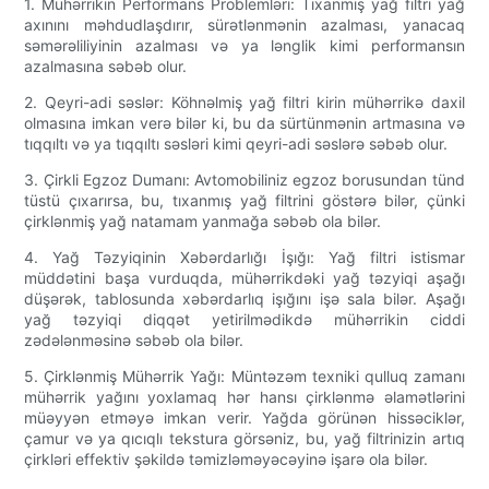
1. Mühərrikin Performans Problemləri: Tıxanmış yağ filtri yağ
axınını məhdudlaşdırır, sürətlənmənin azalması, yanacaq
səmərəliliyinin azalması və ya lənglik kimi performansın
azalmasına səbəb olur.
2. Qeyri-adi səslər: Köhnəlmiş yağ filtri kirin mühərrikə daxil
olmasına imkan verə bilər ki, bu da sürtünmənin artmasına və
tıqqıltı və ya tıqqıltı səsləri kimi qeyri-adi səslərə səbəb olur.
3. Çirkli Egzoz Dumanı: Avtomobiliniz egzoz borusundan tünd
tüstü çıxarırsa, bu, tıxanmış yağ filtrini göstərə bilər, çünki
çirklənmiş yağ natamam yanmağa səbəb ola bilər.
4. Yağ Təzyiqinin Xəbərdarlığı İşığı: Yağ filtri istismar
müddətini başa vurduqda, mühərrikdəki yağ təzyiqi aşağı
düşərək, tablosunda xəbərdarlıq işığını işə sala bilər. Aşağı
yağ təzyiqi diqqət yetirilmədikdə mühərrikin ciddi
zədələnməsinə səbəb ola bilər.
5. Çirklənmiş Mühərrik Yağı: Müntəzəm texniki qulluq zamanı
mühərrik yağını yoxlamaq hər hansı çirklənmə əlamətlərini
müəyyən etməyə imkan verir. Yağda görünən hissəciklər,
çamur və ya qıcıqlı tekstura görsəniz, bu, yağ filtrinizin artıq
çirkləri effektiv şəkildə təmizləməyəcəyinə işarə ola bilər.