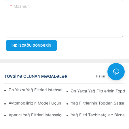
Məzmun
İNDI SORĞU GÖNDƏRIN
TÖVSIYƏ OLUNAN MƏQALƏLƏR
Hallar
Xəbəri
Ən Yaxşı Yağ Filtrləri Istehsal Edən Şirkətlər: Hərtərəfli Baxış
Ən Yaxşı Yağ Filtrlərinin Topdan
Avtomobilinizin Modeli Üçün Düzgün Yağ Filtrinin Seçilməsi: Əsa
Yağ Filtrlərinin Topdan Satışı 
Aparıcı Yağ Filtrləri İstehsalçılarına Və Onların İnnovasiyalarına D
Yağ Filtri Təchizatçılar: Biznes