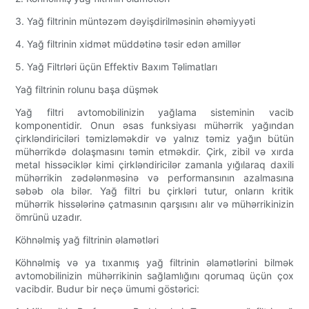
3. Yağ filtrinin müntəzəm dəyişdirilməsinin əhəmiyyəti
4. Yağ filtrinin xidmət müddətinə təsir edən amillər
5. Yağ Filtrləri üçün Effektiv Baxım Təlimatları
Yağ filtrinin rolunu başa düşmək
Yağ filtri avtomobilinizin yağlama sisteminin vacib
komponentidir. Onun əsas funksiyası mühərrik yağından
çirkləndiriciləri təmizləməkdir və yalnız təmiz yağın bütün
mühərrikdə dolaşmasını təmin etməkdir. Çirk, zibil və xırda
metal hissəciklər kimi çirkləndiricilər zamanla yığılaraq daxili
mühərrikin zədələnməsinə və performansının azalmasına
səbəb ola bilər. Yağ filtri bu çirkləri tutur, onların kritik
mühərrik hissələrinə çatmasının qarşısını alır və mühərrikinizin
ömrünü uzadır.
Köhnəlmiş yağ filtrinin əlamətləri
Köhnəlmiş və ya tıxanmış yağ filtrinin əlamətlərini bilmək
avtomobilinizin mühərrikinin sağlamlığını qorumaq üçün çox
vacibdir. Budur bir neçə ümumi göstərici: