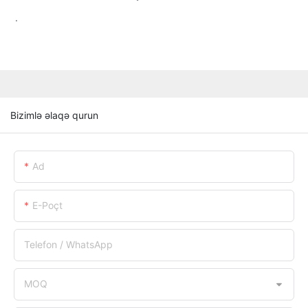
.
Bizimlə əlaqə qurun
Ad
E-Poçt
Telefon / WhatsApp
MOQ