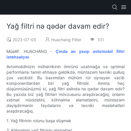
Yağ filtri nə qədər davam edir?
2023-07-05
Huachang Filter
101
Müəllif: HUACHANG -
Çində ən yaxşı avtomobil filtri
istehsalçısı
Avtomobilinizin mühərrikinin ömrünü uzatmağa və optimal
performansı təmin etməyə gəldikdə, müntəzəm texniki qulluq
çox vacibdir. Bu baxımdan mühüm rol oynayan vacib
komponentlərdən biri yağ filtridir. Amma heç
düşünmüsünüzmü ki, yağ filtri əslində nə qədər davam edir?
Bu yazıda biz yağ filtrləri mövzusunu araşdıracağıq, onların
xidmət müddətini, köhnəlmə əlamətlərini, müntəzəm
dəyişdirmənin faydalarını və texniki məsləhətləri
araşdıracağıq.
1. Yağ filtrinin rolunu başa düşmək
2. Köhnəlmiş yağ filtrinin əlamətləri