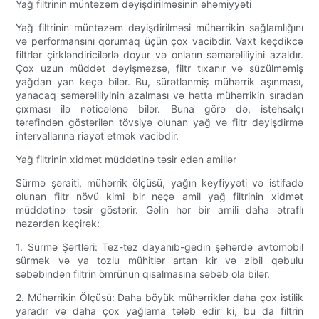
Yağ filtrinin müntəzəm dəyişdirilməsinin əhəmiyyəti
Yağ filtrinin müntəzəm dəyişdirilməsi mühərrikin sağlamlığını
və performansını qorumaq üçün çox vacibdir. Vaxt keçdikcə
filtrlər çirkləndiricilərlə doyur və onların səmərəliliyini azaldır.
Çox uzun müddət dəyişməzsə, filtr tıxanır və süzülməmiş
yağdan yan keçə bilər. Bu, sürətlənmiş mühərrik aşınması,
yanacaq səmərəliliyinin azalması və hətta mühərrikin sıradan
çıxması ilə nəticələnə bilər. Buna görə də, istehsalçı
tərəfindən göstərilən tövsiyə olunan yağ və filtr dəyişdirmə
intervallarına riayət etmək vacibdir.
Yağ filtrinin xidmət müddətinə təsir edən amillər
Sürmə şəraiti, mühərrik ölçüsü, yağın keyfiyyəti və istifadə
olunan filtr növü kimi bir neçə amil yağ filtrinin xidmət
müddətinə təsir göstərir. Gəlin hər bir amili daha ətraflı
nəzərdən keçirək:
1. Sürmə Şərtləri: Tez-tez dayanıb-gedin şəhərdə avtomobil
sürmək və ya tozlu mühitlər artan kir və zibil qəbulu
səbəbindən filtrin ömrünün qısalmasına səbəb ola bilər.
2. Mühərrikin Ölçüsü: Daha böyük mühərriklər daha çox istilik
yaradır və daha çox yağlama tələb edir ki, bu da filtrin