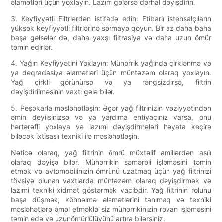
əlamətləri üçün yoxlayın. Lazım gələrsə dərhal dəyişdirin.
3. Keyfiyyətli Filtrlərdən istifadə edin: Etibarlı istehsalçıların
yüksək keyfiyyətli filtrlərinə sərmayə qoyun. Bir az daha baha
başa gəlsələr də, daha yaxşı filtrasiya və daha uzun ömür
təmin edirlər.
4. Yağın Keyfiyyətini Yoxlayın: Mühərrik yağında çirklənmə və
ya deqradasiya əlamətləri üçün müntəzəm olaraq yoxlayın.
Yağ çirkli görünürsə və ya rəngsizdirsə, filtrin
dəyişdirilməsinin vaxtı gələ bilər.
5. Peşəkarla məsləhətləşin: Əgər yağ filtrinizin vəziyyətindən
əmin deyilsinizsə və ya yardıma ehtiyacınız varsa, onu
hərtərəfli yoxlaya və lazımi dəyişdirmələri həyata keçirə
biləcək ixtisaslı texniki ilə məsləhətləşin.
Nəticə olaraq, yağ filtrinin ömrü müxtəlif amillərdən asılı
olaraq dəyişə bilər. Mühərrikin səmərəli işləməsini təmin
etmək və avtomobilinizin ömrünü uzatmaq üçün yağ filtrinizi
tövsiyə olunan vaxtlarda müntəzəm olaraq dəyişdirmək və
lazımi texniki xidmət göstərmək vacibdir. Yağ filtrinin rolunu
başa düşmək, köhnəlmə əlamətlərini tanımaq və texniki
məsləhətlərə əməl etməklə siz mühərrikinizin rəvan işləməsini
təmin edə və uzunömürlülüyünü artıra bilərsiniz.