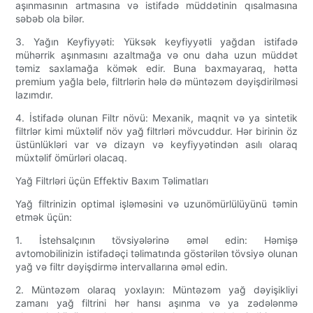
aşınmasının artmasına və istifadə müddətinin qısalmasına
səbəb ola bilər.
3. Yağın Keyfiyyəti: Yüksək keyfiyyətli yağdan istifadə
mühərrik aşınmasını azaltmağa və onu daha uzun müddət
təmiz saxlamağa kömək edir. Buna baxmayaraq, hətta
premium yağla belə, filtrlərin hələ də müntəzəm dəyişdirilməsi
lazımdır.
4. İstifadə olunan Filtr növü: Mexanik, maqnit və ya sintetik
filtrlər kimi müxtəlif növ yağ filtrləri mövcuddur. Hər birinin öz
üstünlükləri var və dizayn və keyfiyyətindən asılı olaraq
müxtəlif ömürləri olacaq.
Yağ Filtrləri üçün Effektiv Baxım Təlimatları
Yağ filtrinizin optimal işləməsini və uzunömürlülüyünü təmin
etmək üçün:
1. İstehsalçının tövsiyələrinə əməl edin: Həmişə
avtomobilinizin istifadəçi təlimatında göstərilən tövsiyə olunan
yağ və filtr dəyişdirmə intervallarına əməl edin.
2. Müntəzəm olaraq yoxlayın: Müntəzəm yağ dəyişikliyi
zamanı yağ filtrini hər hansı aşınma və ya zədələnmə