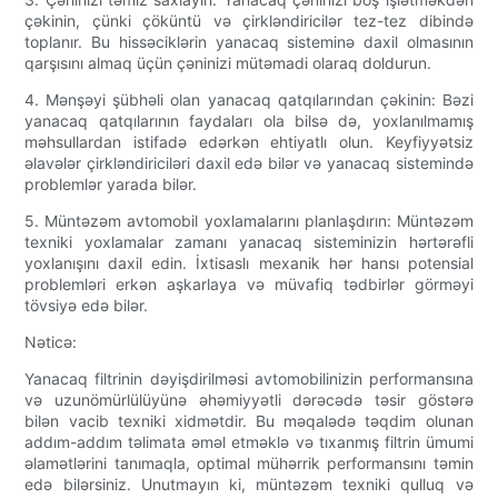
çəkinin, çünki çöküntü və çirkləndiricilər tez-tez dibində
toplanır. Bu hissəciklərin yanacaq sisteminə daxil olmasının
qarşısını almaq üçün çəninizi mütəmadi olaraq doldurun.
4. Mənşəyi şübhəli olan yanacaq qatqılarından çəkinin: Bəzi
yanacaq qatqılarının faydaları ola bilsə də, yoxlanılmamış
məhsullardan istifadə edərkən ehtiyatlı olun. Keyfiyyətsiz
əlavələr çirkləndiriciləri daxil edə bilər və yanacaq sistemində
problemlər yarada bilər.
5. Müntəzəm avtomobil yoxlamalarını planlaşdırın: Müntəzəm
texniki yoxlamalar zamanı yanacaq sisteminizin hərtərəfli
yoxlanışını daxil edin. İxtisaslı mexanik hər hansı potensial
problemləri erkən aşkarlaya və müvafiq tədbirlər görməyi
tövsiyə edə bilər.
Nəticə:
Yanacaq filtrinin dəyişdirilməsi avtomobilinizin performansına
və uzunömürlülüyünə əhəmiyyətli dərəcədə təsir göstərə
bilən vacib texniki xidmətdir. Bu məqalədə təqdim olunan
addım-addım təlimata əməl etməklə və tıxanmış filtrin ümumi
əlamətlərini tanımaqla, optimal mühərrik performansını təmin
edə bilərsiniz. Unutmayın ki, müntəzəm texniki qulluq və