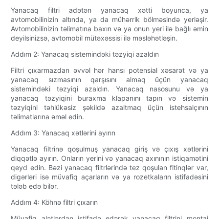
Yanacaq filtri adətən yanacaq xətti boyunca, ya
avtomobilinizin altında, ya da mühərrik bölməsində yerləşir.
Avtomobilinizin təlimatına baxın və ya onun yeri ilə bağlı əmin
deyilsinizsə, avtomobil mütəxəssisi ilə məsləhətləşin.
Addım 2: Yanacaq sistemindəki təzyiqi azaldın
Filtri çıxarmazdan əvvəl hər hansı potensial xəsarət və ya
yanacaq sızmasının qarşısını almaq üçün yanacaq
sistemindəki təzyiqi azaldın. Yanacaq nasosunu və ya
yanacaq təzyiqini buraxma klapanını tapın və sistemin
təzyiqini təhlükəsiz şəkildə azaltmaq üçün istehsalçının
təlimatlarına əməl edin.
Addım 3: Yanacaq xətlərini ayırın
Yanacaq filtrinə qoşulmuş yanacaq giriş və çıxış xətlərini
diqqətlə ayırın. Onların yerini və yanacaq axınının istiqamətini
qeyd edin. Bəzi yanacaq filtrlərində tez qoşulan fitinqlər var,
digərləri isə müvafiq açarların və ya rozetkaların istifadəsini
tələb edə bilər.
Addım 4: Köhnə filtri çıxarın
Müvafiq alətlərdən istifadə edərək yanacaq filtrini montaj