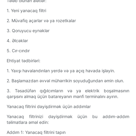
Tələb olunan alətlər:
1. Yeni yanacaq filtri
2. Müvafiq açarlar və ya rozetkalar
3. Qoruyucu eynəklər
4. Əlcəklər
5. Cır-cındır
Ehtiyat tədbirləri:
1. Yaxşı havalandırılan yerdə və ya açıq havada işləyin.
2. Başlamazdan əvvəl mühərrikin soyuduğundan əmin olun.
3. Təsadüfən qığılcımların və ya elektrik boşalmasının
qarşısını almaq üçün batareyanın mənfi terminalını ayırın.
Yanacaq filtrini dəyişdirmək üçün addımlar
Yanacaq filtrinizi dəyişdirmək üçün bu addım-addım
təlimatlara əməl edin:
Addım 1: Yanacaq filtrini tapın