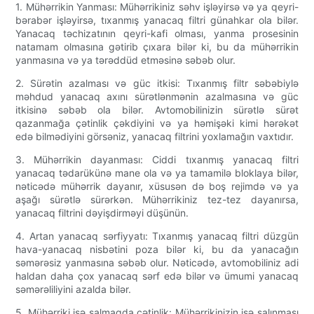
1. Mühərrikin Yanması: Mühərrikiniz səhv işləyirsə və ya qeyri-
bərabər işləyirsə, tıxanmış yanacaq filtri günahkar ola bilər.
Yanacaq təchizatının qeyri-kafi olması, yanma prosesinin
natamam olmasına gətirib çıxara bilər ki, bu da mühərrikin
yanmasına və ya tərəddüd etməsinə səbəb olur.
2. Sürətin azalması və güc itkisi: Tıxanmış filtr səbəbiylə
məhdud yanacaq axını sürətlənmənin azalmasına və güc
itkisinə səbəb ola bilər. Avtomobilinizin sürətlə sürət
qazanmağa çətinlik çəkdiyini və ya həmişəki kimi hərəkət
edə bilmədiyini görsəniz, yanacaq filtrini yoxlamağın vaxtıdır.
3. Mühərrikin dayanması: Ciddi tıxanmış yanacaq filtri
yanacaq tədarükünə mane ola və ya tamamilə bloklaya bilər,
nəticədə mühərrik dayanır, xüsusən də boş rejimdə və ya
aşağı sürətlə sürərkən. Mühərrikiniz tez-tez dayanırsa,
yanacaq filtrini dəyişdirməyi düşünün.
4. Artan yanacaq sərfiyyatı: Tıxanmış yanacaq filtri düzgün
hava-yanacaq nisbətini poza bilər ki, bu da yanacağın
səmərəsiz yanmasına səbəb olur. Nəticədə, avtomobiliniz adi
haldan daha çox yanacaq sərf edə bilər və ümumi yanacaq
səmərəliliyini azalda bilər.
5. Mühərriki işə salmaqda çətinlik: Mühərrikinizin işə salınması