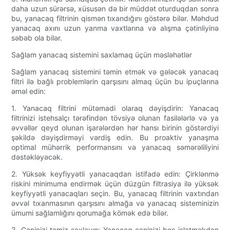
daha uzun sürərsə, xüsusən də bir müddət oturduqdan sonra
bu, yanacaq filtrinin qismən tıxandığını göstərə bilər. Məhdud
yanacaq axını uzun yanma vaxtlarına və alışma çətinliyinə
səbəb ola bilər.
Sağlam yanacaq sistemini saxlamaq üçün məsləhətlər
Sağlam yanacaq sistemini təmin etmək və gələcək yanacaq
filtri ilə bağlı problemlərin qarşısını almaq üçün bu ipuçlarına
əməl edin:
1. Yanacaq filtrini mütəmadi olaraq dəyişdirin: Yanacaq
filtrinizi istehsalçı tərəfindən tövsiyə olunan fasilələrlə və ya
əvvəllər qeyd olunan işarələrdən hər hansı birinin göstərdiyi
şəkildə dəyişdirməyi vərdiş edin. Bu proaktiv yanaşma
optimal mühərrik performansını və yanacaq səmərəliliyini
dəstəkləyəcək.
2. Yüksək keyfiyyətli yanacaqdan istifadə edin: Çirklənmə
riskini minimuma endirmək üçün düzgün filtrasiya ilə yüksək
keyfiyyətli yanacaqları seçin. Bu, yanacaq filtrinin vaxtından
əvvəl tıxanmasının qarşısını almağa və yanacaq sisteminizin
ümumi sağlamlığını qorumağa kömək edə bilər.
3. Çəninizi təmiz saxlayın: Yanacaq çəninizi boş işlətməkdən