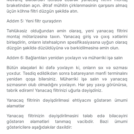
braketindən açın. Ətraf mühitin çirklənməsinin qarşısını almaq
üçün köhnə filtri düzgün şəkildə atın.
Addım 5: Yeni filtr quraşdırın
Təhlükəsiz olduğundan əmin olaraq, yeni yanacaq filtrini
montaj mötərizəsinə taxın. Yanacaq giriş və çıxış xətlərini
birləşdirin, onların istehsalçının spesifikasiyasına uyğun olaraq
düzgün şəkildə düzüldüyünə və bərkidilməsinə əmin olun.
Addım 6: Bağlantıları yenidən yoxlayın və mühərriki işə salın
Bütün əlaqələri iki dəfə yoxlayın ki, onların sıx və sızması
yoxdur. Təsdiq edildikdən sonra batareyanın mənfi terminalını
yenidən qoşa bilərsiniz. Mühərriki işə salın və yanacaq
sızmasının olub olmadığını yoxlayın. Hər şey yaxşı görünürsə,
təbrik edirəm! Yanacaq filtrinizi uğurla dəyişdiniz.
Yanacaq filtrinin dəyişdirilməsi ehtiyacını göstərən ümumi
əlamətlər
Yanacaq filtrinizin dəyişdirilməsini tələb edə biləcəyini
göstərən əlamətləri tanımaq vacibdir. Bəzi ümumi
göstəricilərə aşağıdakılar daxildir: