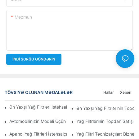
Məzmun
İNDI SORĞU GÖNDƏRIN
TÖVSIYƏ OLUNAN MƏQALƏLƏR
Hallar
Xəbəri
Ən Yaxşı Yağ Filtrləri Istehsal Edən Şirkətlər: Hərtərəfli Baxış
Ən Yaxşı Yağ Filtrlərinin Topdan
Avtomobilinizin Modeli Üçün Düzgün Yağ Filtrinin Seçilməsi: Əsa
Yağ Filtrlərinin Topdan Satışı 
Aparıcı Yağ Filtrləri İstehsalçılarına Və Onların İnnovasiyalarına D
Yağ Filtri Təchizatçılar: Biznes