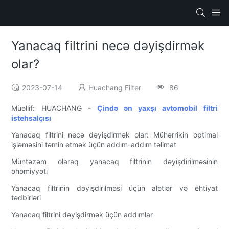
Yanacaq filtrini necə dəyişdirmək
olar?
2023-07-14
Huachang Filter
86
Müəllif: HUACHANG -
Çində ən yaxşı avtomobil filtri
istehsalçısı
Yanacaq filtrini necə dəyişdirmək olar: Mühərrikin optimal
işləməsini təmin etmək üçün addım-addım təlimat
Müntəzəm olaraq yanacaq filtrinin dəyişdirilməsinin
əhəmiyyəti
Yanacaq filtrinin dəyişdirilməsi üçün alətlər və ehtiyat
tədbirləri
Yanacaq filtrini dəyişdirmək üçün addımlar