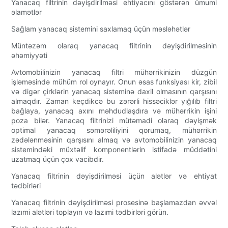
Yanacaq filtrinin dəyişdirilməsi ehtiyacını göstərən ümumi
əlamətlər
Sağlam yanacaq sistemini saxlamaq üçün məsləhətlər
Müntəzəm olaraq yanacaq filtrinin dəyişdirilməsinin
əhəmiyyəti
Avtomobilinizin yanacaq filtri mühərrikinizin düzgün
işləməsində mühüm rol oynayır. Onun əsas funksiyası kir, zibil
və digər çirklərin yanacaq sisteminə daxil olmasının qarşısını
almaqdır. Zaman keçdikcə bu zərərli hissəciklər yığılıb filtri
bağlaya, yanacaq axını məhdudlaşdıra və mühərrikin işini
poza bilər. Yanacaq filtrinizi mütəmadi olaraq dəyişmək
optimal yanacaq səmərəliliyini qorumaq, mühərrikin
zədələnməsinin qarşısını almaq və avtomobilinizin yanacaq
sistemindəki müxtəlif komponentlərin istifadə müddətini
uzatmaq üçün çox vacibdir.
Yanacaq filtrinin dəyişdirilməsi üçün alətlər və ehtiyat
tədbirləri
Yanacaq filtrinin dəyişdirilməsi prosesinə başlamazdan əvvəl
lazımi alətləri toplayın və lazımi tədbirləri görün.