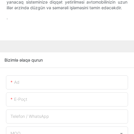
yanacaq sisteminizə diqqət yetirilməsi avtomobilinizin uzun
illər ərzində düzgün və səmərəli işləməsini təmin edəcəkdir.
.
Bizimlə əlaqə qurun
Ad
E-Poçt
Telefon / WhatsApp
MOQ