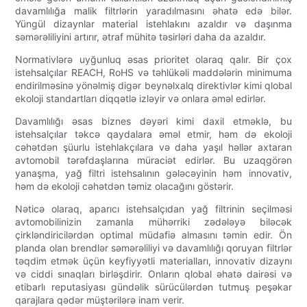
davamlılığa malik filtrlərin yaradılmasını əhatə edə bilər.
Yüngül dizaynlar material istehlakını azaldır və daşınma
səmərəliliyini artırır, ətraf mühitə təsirləri daha da azaldır.
Normativlərə uyğunluq əsas prioritet olaraq qalır. Bir çox
istehsalçılar REACH, RoHS və təhlükəli maddələrin minimuma
endirilməsinə yönəlmiş digər beynəlxalq direktivlər kimi qlobal
ekoloji standartları diqqətlə izləyir və onlara əməl edirlər.
Davamlılığı əsas biznes dəyəri kimi daxil etməklə, bu
istehsalçılar təkcə qaydalara əməl etmir, həm də ekoloji
cəhətdən şüurlu istehlakçılara və daha yaşıl həllər axtaran
avtomobil tərəfdaşlarına müraciət edirlər. Bu uzaqgörən
yanaşma, yağ filtri istehsalının gələcəyinin həm innovativ,
həm də ekoloji cəhətdən təmiz olacağını göstərir.
Nəticə olaraq, aparıcı istehsalçıdan yağ filtrinin seçilməsi
avtomobilinizin zamanla mühərriki zədələyə biləcək
çirkləndiricilərdən optimal müdafiə almasını təmin edir. Ön
planda olan brendlər səmərəliliyi və davamlılığı qoruyan filtrlər
təqdim etmək üçün keyfiyyətli materialları, innovativ dizaynı
və ciddi sınaqları birləşdirir. Onların qlobal əhatə dairəsi və
etibarlı reputasiyası gündəlik sürücülərdən tutmuş peşəkar
qarajlara qədər müştərilərə inam verir.