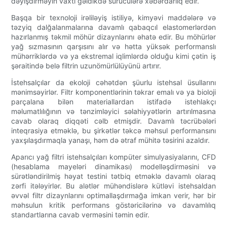
dəyişdirməyin vaxtı gəldikdə sürücülərə xəbərdarlıq edir.
Başqa bir texnoloji irəliləyiş istiliyə, kimyəvi maddələrə və
təzyiq dalğalanmalarına davamlı qabaqcıl elastomerlərdən
hazırlanmış təkmil möhür dizaynlarını əhatə edir. Bu möhürlər
yağ sızmasının qarşısını alır və hətta yüksək performanslı
mühərriklərdə və ya ekstremal iqlimlərdə olduğu kimi çətin iş
şəraitində belə filtrin uzunömürlülüyünü artırır.
İstehsalçılar da ekoloji cəhətdən şüurlu istehsal üsullarını
mənimsəyirlər. Filtr komponentlərinin təkrar emalı və ya bioloji
parçalana bilən materiallardan istifadə istehlakçı
məlumatlılığının və tənzimləyici səlahiyyətlərin artırılmasına
cavab olaraq diqqəti cəlb etmişdir. Davamlı təcrübələri
inteqrasiya etməklə, bu şirkətlər təkcə məhsul performansını
yaxşılaşdırmaqla yanaşı, həm də ətraf mühitə təsirini azaldır.
Aparıcı yağ filtri istehsalçıları kompüter simulyasiyalarını, CFD
(hesablama mayeləri dinamikası) modelləşdirməsini və
sürətləndirilmiş həyat testini tətbiq etməklə davamlı olaraq
zərfi itələyirlər. Bu alətlər mühəndislərə kütləvi istehsaldan
əvvəl filtr dizaynlarını optimallaşdırmağa imkan verir, hər bir
məhsulun kritik performans göstəricilərinə və davamlılıq
standartlarına cavab verməsini təmin edir.