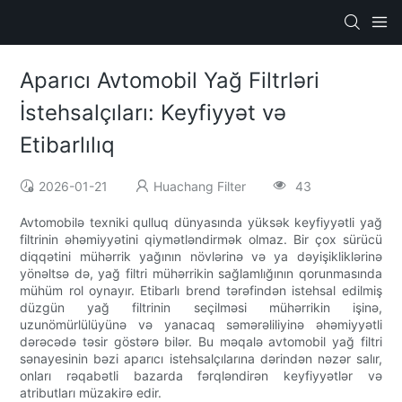
Aparıcı Avtomobil Yağ Filtrləri
İstehsalçıları: Keyfiyyət və
Etibarlılıq
2026-01-21
Huachang Filter
43
Avtomobilə texniki qulluq dünyasında yüksək keyfiyyətli yağ
filtrinin əhəmiyyətini qiymətləndirmək olmaz. Bir çox sürücü
diqqətini mühərrik yağının növlərinə və ya dəyişikliklərinə
yönəltsə də, yağ filtri mühərrikin sağlamlığının qorunmasında
mühüm rol oynayır. Etibarlı brend tərəfindən istehsal edilmiş
düzgün yağ filtrinin seçilməsi mühərrikin işinə,
uzunömürlülüyünə və yanacaq səmərəliliyinə əhəmiyyətli
dərəcədə təsir göstərə bilər. Bu məqalə avtomobil yağ filtri
sənayesinin bəzi aparıcı istehsalçılarına dərindən nəzər salır,
onları rəqabətli bazarda fərqləndirən keyfiyyətlər və
atributları müzakirə edir.