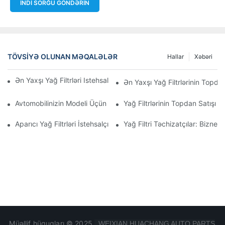
İNDI SORĞU GÖNDƏRIN
TÖVSIYƏ OLUNAN MƏQALƏLƏR
Hallar
Xəbəri
Ən Yaxşı Yağ Filtrləri Istehsal Edən Şirkətlər: Hərtərəfli Baxış
Ən Yaxşı Yağ Filtrlərinin Topdan
Avtomobilinizin Modeli Üçün Düzgün Yağ Filtrinin Seçilməsi: Əsa
Yağ Filtrlərinin Topdan Satışı 
Aparıcı Yağ Filtrləri İstehsalçılarına Və Onların İnnovasiyalarına D
Yağ Filtri Təchizatçılar: Biznes
Müəllif hüquqları © 2025
WEIXIAN HUACHANG AUTO PARTS