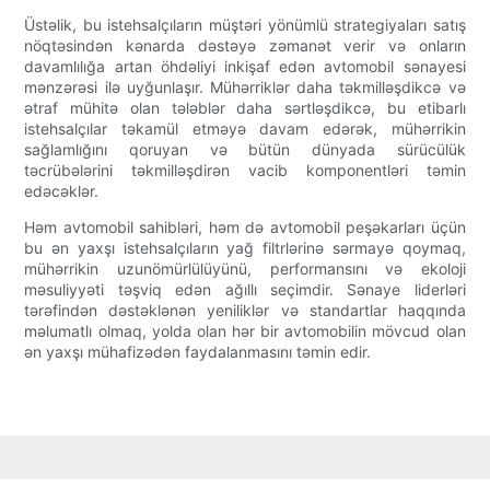
Üstəlik, bu istehsalçıların müştəri yönümlü strategiyaları satış
nöqtəsindən kənarda dəstəyə zəmanət verir və onların
davamlılığa artan öhdəliyi inkişaf edən avtomobil sənayesi
mənzərəsi ilə uyğunlaşır. Mühərriklər daha təkmilləşdikcə və
ətraf mühitə olan tələblər daha sərtləşdikcə, bu etibarlı
istehsalçılar təkamül etməyə davam edərək, mühərrikin
sağlamlığını qoruyan və bütün dünyada sürücülük
təcrübələrini təkmilləşdirən vacib komponentləri təmin
edəcəklər.
Həm avtomobil sahibləri, həm də avtomobil peşəkarları üçün
bu ən yaxşı istehsalçıların yağ filtrlərinə sərmayə qoymaq,
mühərrikin uzunömürlülüyünü, performansını və ekoloji
məsuliyyəti təşviq edən ağıllı seçimdir. Sənaye liderləri
tərəfindən dəstəklənən yeniliklər və standartlar haqqında
məlumatlı olmaq, yolda olan hər bir avtomobilin mövcud olan
ən yaxşı mühafizədən faydalanmasını təmin edir.