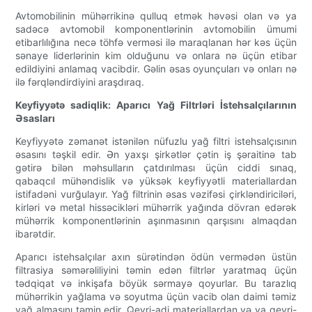
Avtomobilinin mühərrikinə qulluq etmək həvəsi olan və ya
sadəcə avtomobil komponentlərinin avtomobilin ümumi
etibarlılığına necə töhfə verməsi ilə maraqlanan hər kəs üçün
sənaye liderlərinin kim olduğunu və onlara nə üçün etibar
edildiyini anlamaq vacibdir. Gəlin əsas oyunçuları və onları nə
ilə fərqləndirdiyini araşdıraq.
Keyfiyyətə sadiqlik: Aparıcı Yağ Filtrləri İstehsalçılarının
Əsasları
Keyfiyyətə zəmanət istənilən nüfuzlu yağ filtri istehsalçısının
əsasını təşkil edir. Ən yaxşı şirkətlər çətin iş şəraitinə tab
gətirə bilən məhsulların çatdırılması üçün ciddi sınaq,
qabaqcıl mühəndislik və yüksək keyfiyyətli materiallardan
istifadəni vurğulayır. Yağ filtrinin əsas vəzifəsi çirkləndiriciləri,
kirləri və metal hissəcikləri mühərrik yağında dövran edərək
mühərrik komponentlərinin aşınmasının qarşısını almaqdan
ibarətdir.
Aparıcı istehsalçılar axın sürətindən ödün vermədən üstün
filtrasiya səmərəliliyini təmin edən filtrlər yaratmaq üçün
tədqiqat və inkişafa böyük sərmayə qoyurlar. Bu tarazlıq
mühərrikin yağlama və soyutma üçün vacib olan daimi təmiz
yağ almasını təmin edir. Qeyri-adi materiallardan və ya qeyri-