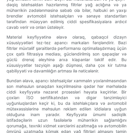
dəqiq istehsaldan hazırlanmış filtrlər yağ aclığına və ya
mühərrikin zədələnməsinə səbəb ola bilər, halbuki ən yaxşı
brendlər avtomobil istehsalçıları və sənaye standartları
tərəfindən müəyyən edilmiş ciddi spesifikasiyalara ardıcıl
cavab verir və onları üstələyir.
Material keyfiyyətinə əlavə olaraq, qabaqcıl dizayn
xüsusiyyətləri tez-tez aparıcı markaları fərqləndirir. Bəzi
filtrlər müxtəlif şəraitlərdə performansı optimallaşdırmaq üçün
çox qatlı filtrasiya mediası, gücləndirilmiş son qapaqlar və
güclü drenaj əleyhinə arxa klapanlar təklif edir. Bu
xüsusiyyətlər təzyiqin aşağı düşməsi, daha çox kir tutma
qabiliyyəti və davamlılığın artması ilə nəticələnir.
Bundan əlavə, aparıcı istehsalçılar xammalın yoxlanılmasından
son məhsulun sınaqdan keçirilməsinə qədər hər mərhələdə
ciddi keyfiyyətə nəzarət prosesləri həyata keçirirlər. Bir
çoxları İSO sertifikatından və digər tənzimləyici
uyğunluqlardan keçir ki, bu da istehlakçılara və avtomobil
mütəxəssislərinə məhsulun reklam edilən iddialara uyğun
olduğuna inam yaradır. Keyfiyyətə ümumi sadiqlik
istifadəçilərin uzun fasilələrlə mühərrikin sağlamlığını
qorumağa, texniki xidmət xərclərini azaltmağa və avtomobilin
ömrünü uzatmağa kömək edən yağ filtrləri almasını təmin