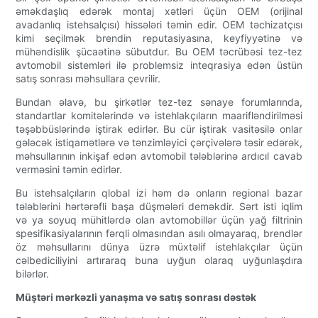
əməkdaşlıq edərək montaj xətləri üçün OEM (orijinal
avadanlıq istehsalçısı) hissələri təmin edir. OEM təchizatçısı
kimi seçilmək brendin reputasiyasına, keyfiyyətinə və
mühəndislik şücaətinə sübutdur. Bu OEM təcrübəsi tez-tez
avtomobil sistemləri ilə problemsiz inteqrasiya edən üstün
satış sonrası məhsullara çevrilir.
Bundan əlavə, bu şirkətlər tez-tez sənaye forumlarında,
standartlar komitələrində və istehlakçıların maarifləndirilməsi
təşəbbüslərində iştirak edirlər. Bu cür iştirak vasitəsilə onlar
gələcək istiqamətlərə və tənzimləyici çərçivələrə təsir edərək,
məhsullarının inkişaf edən avtomobil tələblərinə ardıcıl cavab
verməsini təmin edirlər.
Bu istehsalçıların qlobal izi həm də onların regional bazar
tələblərini hərtərəfli başa düşmələri deməkdir. Sərt isti iqlim
və ya soyuq mühitlərdə olan avtomobillər üçün yağ filtrinin
spesifikasiyalarının fərqli olmasından asılı olmayaraq, brendlər
öz məhsullarını dünya üzrə müxtəlif istehlakçılar üçün
cəlbediciliyini artıraraq buna uyğun olaraq uyğunlaşdıra
bilərlər.
Müştəri mərkəzli yanaşma və satış sonrası dəstək