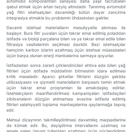
avtomobil komponentləri sənayesi daha yaşıl təcrübələri
qəbul etmək üçün artan təzyiq altındadır. Tanınmış avtomobil
yağ filtri istehsalçıları davamlılığı bütün dəyər zəncirinə
inteqrasiya etməklə bu problemin öhdəsindən gəlirlər.
Davamlı istehsal materialların məsuliyyətlə alınması ilə
başlayır. Bura filtr yuvaları üçün təkrar emal edilmiş poladdan
istifadə və bioloji parçalana bilən və ya təkrar emal edilə bilən
filtrasiya vasitələrinin seçilməsi daxildir. Bəzi istehsalçılar
həmçinin karbon izlərini azaltmaq üçün istehsal müəssisələri
üçün bərpa olunan enerji mənbələrinə sərmayə qoyurlar.
İstifadədən sonra zərərli çirkləndiriciləri ehtiva edə bilən yağ
filtrləri üçün istifadə müddətinin bitməsinin idarə edilməsi
kritik məsələdir. Aparıcı şirkətlər filtrlərin düzgün şəkildə
utilizasiyasını və qiymətli materialların bərpasını təmin etmək
üçün təkrar emal proqramları ilə əməkdaşlıq edirlər.
İstehlakçıların maarifləndirilməsi kampaniyaları istifadəçiləri
zibilxanaların düzgün atılmaması əvəzinə istifadə edilmiş
filtrləri səlahiyyətli toplama məntəqələrinə qaytarmağa təşviq
edir.
Məhsul dizaynının təkmilləşdirilməsi davamlılıq məqsədlərinə
də kömək edir. Bu, dəyişdirmə intervallarını uzatmaq və
əmələ gələn ümumi tullantıları azaltmaq üçün gücləndirilmiş