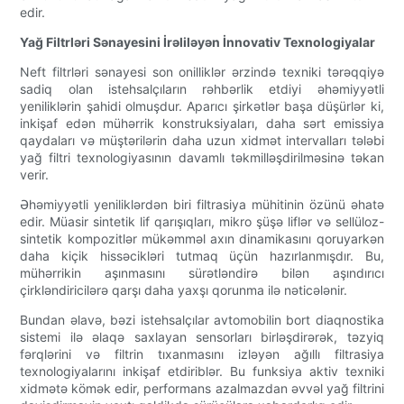
edir.
Yağ Filtrləri Sənayesini İrəliləyən İnnovativ Texnologiyalar
Neft filtrləri sənayesi son onilliklər ərzində texniki tərəqqiyə
sadiq olan istehsalçıların rəhbərlik etdiyi əhəmiyyətli
yeniliklərin şahidi olmuşdur. Aparıcı şirkətlər başa düşürlər ki,
inkişaf edən mühərrik konstruksiyaları, daha sərt emissiya
qaydaları və müştərilərin daha uzun xidmət intervalları tələbi
yağ filtri texnologiyasının davamlı təkmilləşdirilməsinə təkan
verir.
Əhəmiyyətli yeniliklərdən biri filtrasiya mühitinin özünü əhatə
edir. Müasir sintetik lif qarışıqları, mikro şüşə liflər və sellüloz-
sintetik kompozitlər mükəmməl axın dinamikasını qoruyarkən
daha kiçik hissəcikləri tutmaq üçün hazırlanmışdır. Bu,
mühərrikin aşınmasını sürətləndirə bilən aşındırıcı
çirkləndiricilərə qarşı daha yaxşı qorunma ilə nəticələnir.
Bundan əlavə, bəzi istehsalçılar avtomobilin bort diaqnostika
sistemi ilə əlaqə saxlayan sensorları birləşdirərək, təzyiq
fərqlərini və filtrin tıxanmasını izləyən ağıllı filtrasiya
texnologiyalarını inkişaf etdiriblər. Bu funksiya aktiv texniki
xidmətə kömək edir, performans azalmazdan əvvəl yağ filtrini