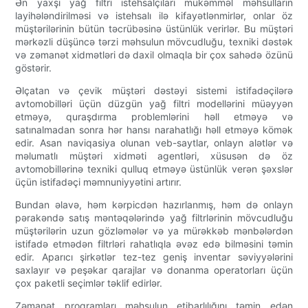
Ən yaxşı yağ filtri istehsalçıları mükəmməl məhsulların
layihələndirilməsi və istehsalı ilə kifayətlənmirlər, onlar öz
müştərilərinin bütün təcrübəsinə üstünlük verirlər. Bu müştəri
mərkəzli düşüncə tərzi məhsulun mövcudluğu, texniki dəstək
və zəmanət xidmətləri də daxil olmaqla bir çox sahədə özünü
göstərir.
Əlçatan və çevik müştəri dəstəyi sistemi istifadəçilərə
avtomobilləri üçün düzgün yağ filtri modellərini müəyyən
etməyə, quraşdırma problemlərini həll etməyə və
satınalmadan sonra hər hansı narahatlığı həll etməyə kömək
edir. Asan naviqasiya olunan veb-saytlar, onlayn alətlər və
məlumatlı müştəri xidməti agentləri, xüsusən də öz
avtomobillərinə texniki qulluq etməyə üstünlük verən şəxslər
üçün istifadəçi məmnuniyyətini artırır.
Bundan əlavə, həm kərpicdən hazırlanmış, həm də onlayn
pərakəndə satış məntəqələrində yağ filtrlərinin mövcudluğu
müştərilərin uzun gözləmələr və ya mürəkkəb mənbələrdən
istifadə etmədən filtrləri rahatlıqla əvəz edə bilməsini təmin
edir. Aparıcı şirkətlər tez-tez geniş inventar səviyyələrini
saxlayır və peşəkar qarajlar və donanma operatorları üçün
çox paketli seçimlər təklif edirlər.
Zəmanət proqramları məhsulun etibarlılığını təmin edən