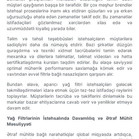
müştəri qayğısının başqa bir tərəfidir. Bir çox məşhur brendlər
istehsal proseslərinə inamı əks etdirən qüsurları və ya erkən
uğursuzluğu əhatə edən zəmanətlər təklif edir. Bu zəmanətlər
istifadəçiləri gözlənilməz xərclərdən xilas edə və
uzunmüddətli loyallıq yarada bilər.
Təlim və təhsil təşəbbüsləri istehsalçıların müştərilərə
sadiqliyini daha da nümayiş etdirir. Bəzi şirkətlər düzgün
quraşdırma və texniki xidmət təcrübələrini təmin edərək
mexanika və dilerlərə təlimatlar, təlimat videoları və hətta
sertifikatlaşdırma kursları təqdim edirlər. Bu əlaqə səviyyəsi
optimal mühərrik performansını saxlamağa kömək edir və
vaxtından əvvəl filtrlə bağlı nasazlıqların qarşısını alır.
Bundan əlavə, aparıcı yağ filtri istehsalçıları gələcək
təkmilləşdirmələri idarə etmək üçün tez-tez istifadəçi rəylərini
toplayırlar. Müştərilərin təcrübə və təkliflərini dinləməklə bu
markalar bazar ehtiyaclarına cavab verir və yeniliklər etməyə
davam edir.
Yağ Filtrlərinin İstehsalında Davamlılıq və Ətraf Mühit
Məsuliyyəti
Ətraf mühitlə bağlı narahatlıqlar qlobal miqyasda artdıqca,