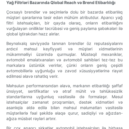
Yağ Filtrləri Bazarında Qlobal Reach və Brend Etibarlılığı
Çoxsaylı brendlər və seçimlərlə dolu bir bazarda etibarlılıq
müştəri qərarlarına təsir edən mühüm atributdur. Aparıcı yağ
filtri istehsalçıları, bir qayda olaraq, onların etibarlılığını
vurğulayan onilliklər təcrübəsi və geniş paylama şəbəkələri ilə
qlobal iştirakdan həzz alırlar.
Beynəlxalq səviyyədə tanınan brendlər öz reputasiyalarını
ardıcıl məhsul keyfiyyəti və müştəri xidmətlərinin
mükəmməlliyi üzərində qurmuşlar. Müstəqil mexaniklər,
avtomobil emalatxanaları və avtomobil sahibləri tez-tez bu
markalara üstünlük verirlər, çünki onların geniş çeşidli
avtomobillərlə uyğunluğu və zavod xüsusiyyətlərinə riayət
edilməsi əlavə rahatlıq verir.
Məhsulun performansından əlavə, markanın etibarlılığı şəffaf
ünsiyyət, sertifikatlar və ətraf mühit və təhlükəsizlik
standartlarına uyğunluq vasitəsilə də formalaşır. Məsul
istehsalçılar zəmanət proqramları, dəstək xidmətləri və
asanlıqla əldə edilə bilən məhsul məlumatları vasitəsilə
müştərilərlə fəal şəkildə əlaqə qurur, sadiqliyi və ağızdan-
ağıza müsbət rəyləri artırır.
Bir çox aparıcı şirkətlər avtomobil istehsalçıları ilə birbaşa