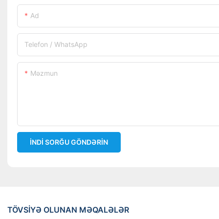
Ad
Telefon / WhatsApp
Məzmun
İNDI SORĞU GÖNDƏRIN
TÖVSIYƏ OLUNAN MƏQALƏLƏR