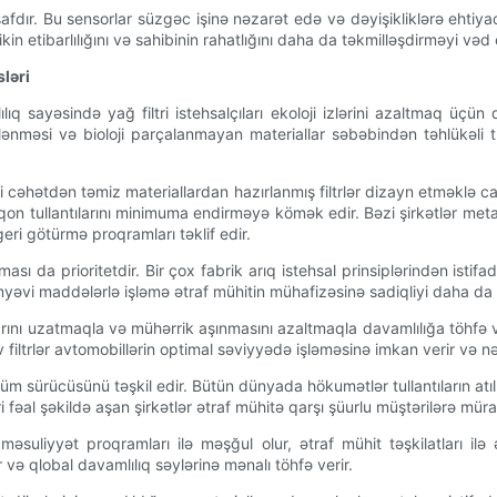
inkişafdır. Bu sensorlar süzgəc işinə nəzarət edə və dəyişikliklərə eht
 etibarlılığını və sahibinin rahatlığını daha da təkmilləşdirməyi vəd 
sləri
q sayəsində yağ filtri istehsalçıları ekoloji izlərini azaltmaq üçün
rklənməsi və bioloji parçalanmayan materiallar səbəbindən təhlükəli tul
 cəhətdən təmiz materiallardan hazırlanmış filtrlər dizayn etməklə cavab
iqon tullantılarını minimuma endirməyə kömək edir. Bəzi şirkətlər met
geri götürmə proqramları təklif edir.
dılması da prioritetdir. Bir çox fabrik arıq istehsal prinsiplərindən is
əvi maddələrlə işləmə ətraf mühitin mühafizəsinə sadiqliyi daha da 
ını uzatmaqla və mühərrik aşınmasını azaltmaqla davamlılığa töhfə ve
filtrlər avtomobillərin optimal səviyyədə işləməsinə imkan verir və n
 sürücüsünü təşkil edir. Bütün dünyada hökumətlər tullantıların atılm
əri fəal şəkildə aşan şirkətlər ətraf mühitə qarşı şüurlu müştərilərə müra
l məsuliyyət proqramları ilə məşğul olur, ətraf mühit təşkilatları il
r və qlobal davamlılıq səylərinə mənalı töhfə verir.