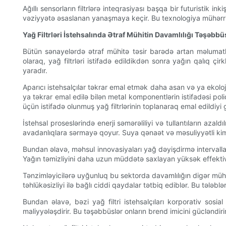
Ağıllı sensorların filtrlərə inteqrasiyası başqa bir futuristik 
vəziyyətə əsaslanan yanaşmaya keçir. Bu texnologiya mühərrikin
Yağ Filtrləri İstehsalında Ətraf Mühitin Davamlılığı Təşəbbü
Bütün sənayelərdə ətraf mühitə təsir barədə artan məlumatlılı
olaraq, yağ filtrləri istifadə edildikdən sonra yağın qalıq çi
yaradır.
Aparıcı istehsalçılar təkrar emal etmək daha asan və ya ekoloji
ya təkrar emal edilə bilən metal komponentlərin istifadəsi pol
üçün istifadə olunmuş yağ filtrlərinin toplanaraq emal edildiyi 
İstehsal proseslərində enerji səmərəliliyi və tullantıların azal
avadanlıqlara sərmayə qoyur. Suya qənaət və məsuliyyətli kimy
Bundan əlavə, məhsul innovasiyaları yağ dəyişdirmə intervallar
Yağın təmizliyini daha uzun müddətə saxlayan yüksək effektiv 
Tənzimləyicilərə uyğunluq bu sektorda davamlılığın digər mühüm
təhlükəsizliyi ilə bağlı ciddi qaydalar tətbiq ediblər. Bu tələbl
Bundan əlavə, bəzi yağ filtri istehsalçıları korporativ sosia
maliyyələşdirir. Bu təşəbbüslər onların brend imicini gücləndiri