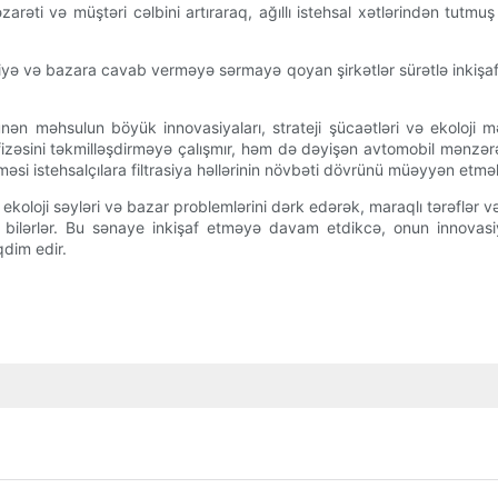
arəti və müştəri cəlbini artıraraq, ağıllı istehsal xətlərindən tutmu
liyə və bazara cavab verməyə sərmayə qoyan şirkətlər sürətlə inkişaf 
ünən məhsulun böyük innovasiyaları, strateji şücaətləri və ekoloji
izəsini təkmilləşdirməyə çalışmır, həm də dəyişən avtomobil mənzərəsi
ləşməsi istehsalçılara filtrasiya həllərinin növbəti dövrünü müəyyən et
ri, ekoloji səyləri və bazar problemlərini dərk edərək, maraqlı tərəflər 
bilərlər. Bu sənaye inkişaf etməyə davam etdikcə, onun innovasiy
qdim edir.