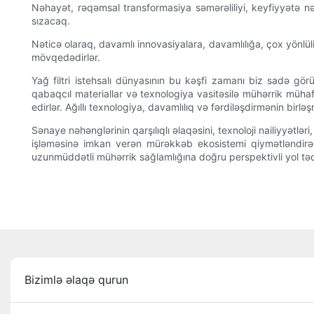
Nəhayət, rəqəmsal transformasiya səmərəliliyi, keyfiyyətə nəz
sızacaq.
Nəticə olaraq, davamlı innovasiyalara, davamlılığa, çox yönlü
mövqedədirlər.
Yağ filtri istehsalı dünyasının bu kəşfi zamanı biz sadə gör
qabaqcıl materiallar və texnologiya vasitəsilə mühərrik mühaf
edirlər. Ağıllı texnologiya, davamlılıq və fərdiləşdirmənin bir
Sənaye nəhənglərinin qarşılıqlı əlaqəsini, texnoloji nailiyyətlə
işləməsinə imkan verən mürəkkəb ekosistemi qiymətləndirə 
uzunmüddətli mühərrik sağlamlığına doğru perspektivli yol tə
Bizimlə əlaqə qurun