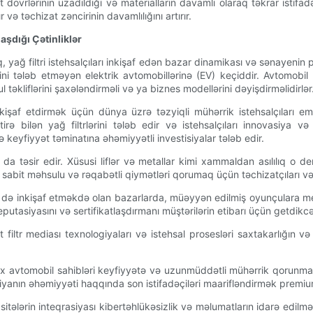
 dövrlərinin uzadıldığı və materialların davamlı olaraq təkrar istifad
ə təchizat zəncirinin davamlılığını artırır.
aşdığı Çətinliklər
q, yağ filtri istehsalçıları inkişaf edən bazar dinamikası və sənayenin
rini tələb etməyən elektrik avtomobillərinə (EV) keçiddir. Avtomobi
l təkliflərini şaxələndirməli və ya biznes modellərini dəyişdirməlidirlər
kişaf etdirmək üçün dünya üzrə təzyiqli mühərrik istehsalçıları emi
ə bilən yağ filtrlərini tələb edir və istehsalçıları innovasiya v
keyfiyyət təminatına əhəmiyyətli investisiyalar tələb edir.
a da təsir edir. Xüsusi liflər və metallar kimi xammaldan asılılıq o de
r sabit məhsulu və rəqabətli qiymətləri qorumaq üçün təchizatçıları və i
n də inkişaf etməkdə olan bazarlarda, müəyyən edilmiş oyunçulara mey
eputasiyasını və sertifikatlaşdırmanı müştərilərin etibarı üçün getdikc
t filtr mediası texnologiyaları və istehsal prosesləri saxtakarlığın
r çox avtomobil sahibləri keyfiyyətə və uzunmüddətli mühərrik qorunm
iltrasiyanın əhəmiyyəti haqqında son istifadəçiləri maarifləndirmək pre
lərin inteqrasiyası kibertəhlükəsizlik və məlumatların idarə edilməsi 