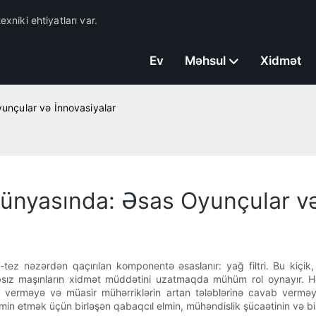
exniki ehtiyatları var.
Ev
Məhsul
Xidmət
Oyunçular və İnnovasiyalar
ı Dünyasında: Əsas Oyunçular v
tez nəzərdən qaçırılan komponentə əsaslanır: yağ filtri. Bu kiçik,
z maşınların xidmət müddətini uzatmaqda mühüm rol oynayır. Hər bir
b verməyə və müasir mühərriklərin artan tələblərinə cavab verməyə
min etmək üçün birləşən qabaqcıl elmin, mühəndislik şücaətinin və biz