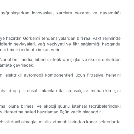
 uyğunlaşarkən innovasiya, xərclərə nəzarət və davamlılığı
yə hazırdır. Görkəmli tendensiyalardan biri real vaxt rejimində
ricilərin səviyyələri, yağ vəziyyəti və filtr sağlamlığı haqqında
ıcı texniki xidmətə imkan verir.
. Nanofiber media, hibrid sintetik qarışıqlar və ekoloji cəhətdən
qamətə çevriləcək.
elektrikli avtomobil komponentləri üçün filtrasiya həllərini
 dəqiq istehsal imkanları ilə istehsalçılar mühərrikin işini
mal oluna bilməsi və ekoloji şüurlu istehsal təcrübələrindəki
iv idarəetmə həlləri hazırlamaq üçün vacib olacaqdır.
tehsalı daxil olmaqla, minik avtomobillərindən kənar sektorlarda