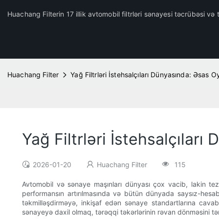
Huachang Filterin 17 illik avtomobil filtrləri sənayesi təcrübəsi və t
Huachang Filter
Yağ Filtrləri İstehsalçıları Dünyasında: Əsas 
Yağ Filtrləri İstehsalçılar
2026-01-20
Huachang Filter
115
Avtomobil və sənaye maşınları dünyası çox vacib, lakin tez-
performansın artırılmasında və bütün dünyada saysız-hesabsı
təkmilləşdirməyə, inkişaf edən sənaye standartlarına cava
sənayeyə daxil olmaq, tərəqqi təkərlərinin rəvan dönməsini tə