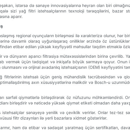
eşəkarı, istərsə də sənaye innovasiyalarına heyran olan biri olmağınız
lə sizi yağ filtri istehsalçılarının texnoloji tərəqqilərini, bazar st
sına aparır.
ış
tisaslaşmış regional oyunçuların birləşməsi ilə xarakterizə olunur, hər b
əblərinə davamlı olaraq uyğunlaşaraq onilliklər ərzində öz üstünlü
rəfindən etibar edilən yüksək keyfiyyətli məhsullar təqdim etməklə özlə
ə dünyanın aparıcı filtrasiya mütəxəssislərindən birinə çevrilib. Yağ,
b vermək üçün tədqiqat və inkişafa böyük sərmayə qoyur. Onun iri avt
a olunmasını və orijinal avadanlıq istehsalçısının (OEM) keyfiyyətini təm
ağ filtrlərinin istehsalı üçün geniş mühəndislik təcrübəsindən və qlo
optimallaşdırılmış axın xüsusiyyətlərinə malikdir və Bosch-u uzunmüd
 sərfəli qiymətlərlə birləşdirərək öz nüfuzunu möhkəmləndirdi. Onla
 medianı birləşdirir və nəticədə yüksək qiymət etiketi olmadan daha yax
stehsalçılar sənayeyə yenilik və çeviklik verirlər. Onlar tez-tez sə
usi filtr dizaynları ilə yerli bazarlara xidmət göstərirlər.
armır, həm də etibar və sədaqət yaratmaq üçün sertifikatları, davamlı