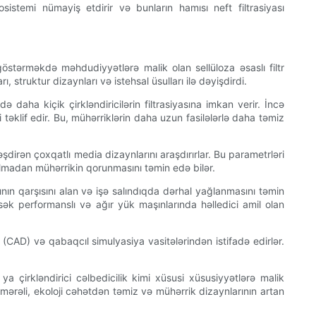
istemi nümayiş etdirir və bunların hamısı neft filtrasiyası
östərməkdə məhdudiyyətlərə malik olan sellüloza əsaslı filtr
 struktur dizaynları və istehsal üsulları ilə dəyişdirdi.
də daha kiçik çirkləndiricilərin filtrasiyasına imkan verir. İncə
təklif edir. Bu, mühərriklərin daha uzun fasilələrlə daha təmiz
əşdirən çoxqatlı media dizaynlarını araşdırırlar. Bu parametrləri
lmadan mühərrikin qorunmasını təmin edə bilər.
ının qarşısını alan və işə salındıqda dərhal yağlanmasını təmin
sək performanslı və ağır yük maşınlarında həlledici amil olan
(CAD) və qabaqcıl simulyasiya vasitələrindən istifadə edirlər.
a çirkləndirici cəlbedicilik kimi xüsusi xüsusiyyətlərə malik
səmərəli, ekoloji cəhətdən təmiz və mühərrik dizaynlarının artan