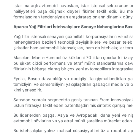
İstər maraqlı avtomobil həvəskarı, istər istehsal sektorunun p
nailiyyətləri başa düşmək dəyərli fikirlər təklif edir. Bu məqa
formalaşdıran tendensiyaları araşdıraraq onların dinamik dünya
Aparıcı Yağ Filtrləri İstehsalçıları: Sənaye Nəhənglərinə Bax
Yağ filtri istehsalı sənayesi çoxmillətli korporasiyaların və ix
nəhənglərdən bəziləri texnoloji dəyişikliklərə və bazar təl
şirkətlər həm avtomobil istehsalçıları, həm də istehlakçılar tə
Məsələn, Mann+Hummel öz köklərini 70 ildən çoxdur ki, izləyir v
bu şirkət ciddi performans və ətraf mühit standartlarına cava
filtrlərinin birbaşa olaraq bir çox yeni avtomobillərə inteqrasiy
Eynilə, Bosch davamlılığı və dəqiqliyi ilə qiymətləndirilən y
təmizliyini və səmərəliliyini yaxşılaşdıran qabaqcıl media və 
kimi yerləşdirir.
Satışdan sonrakı seqmentdə geniş tanınan Fram innovasiyaları
üstün filtrasiya təklif edən patentləşdirilmiş sintetik qarışıq
Bu liderlərdən başqa, Asiya və Avropadakı daha yeni və niş i
avtomobil növlərinə və ya ətraf mühit şəraitinə müraciət edən xüs
Bu istehsalçılar yalnız məhsul xüsusiyyətləri üzrə rəqabət ap