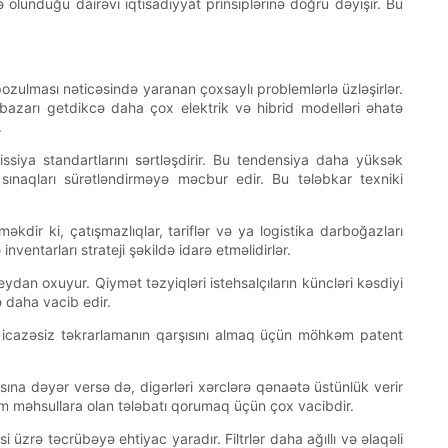
ə olunduğu dairəvi iqtisadiyyat prinsiplərinə doğru dəyişir. Bu
 pozulması nəticəsində yaranan çoxsaylı problemlərlə üzləşirlər.
l bazarı getdikcə daha çox elektrik və hibrid modelləri əhatə
.
ssiya standartlarını sərtləşdirir. Bu tendensiya daha yüksək
ə sınaqları sürətləndirməyə məcbur edir. Bu tələbkar texniki
məkdir ki, çatışmazlıqlar, tariflər və ya logistika darboğazları
nventarları strateji şəkildə idarə etməlidirlər.
dan oxuyur. Qiymət təzyiqləri istehsalçıların küncləri kəsdiyi
ə daha vacib edir.
 və icazəsiz təkrarlamanın qarşısını almaq üçün möhkəm patent
asına dəyər versə də, digərləri xərclərə qənaətə üstünlük verir
mium məhsullara olan tələbatı qorumaq üçün çox vacibdir.
üzrə təcrübəyə ehtiyac yaradır. Filtrlər daha ağıllı və əlaqəli