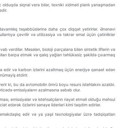
iyac olduqda siqnal verə bilər, texniki xidməti planlı yanaşmadan
edir.
 davamlılıq təşəbbüslərinə daha çox diqqət yetirirlər. Ənənəvi
lantıya çevrilir və utilizasiya və təkrar emal üçün çətinliklər
 verdilər. Məsələn, bioloji parçalana bilən sintetik liflərin və
alları bərpa etmək və qalıq yağları təhlükəsiz şəkildə çıxarmaq
tifadə edir və karbon izlərini azaltmaq üçün enerjiyə qənaət edən
nümayiş etdirir.
rir ki, bu da avtomobilin ömrü boyu resurs istehlakını azaldır.
əticədə emissiyaların azalmasına səbəb olur.
ası, emissiyalar və istehsalçıların riayət etməli olduğu məhsul
ciət edərək özlərini sənaye liderləri kimi təqdim edirlər.
ə əməkdaşlıq edir və ya yaşıl texnologiyalar üzrə tədqiqatları