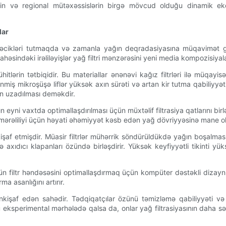
ərin və regional mütəxəssislərin birgə mövcud olduğu dinamik ekos
lar
issəcikləri tutmaqda və zamanla yağın deqradasiyasına müqavimət g
sindəki irəliləyişlər yağ filtri mənzərəsini yeni media kompozisiyaları,
hitlərin tətbiqidir. Bu materiallar ənənəvi kağız filtrləri ilə müqayisə
miş mikroşüşə liflər yüksək axın sürəti və artan kir tutma qabiliyyəti 
in uzadılması deməkdir.
n eyni vaxtda optimallaşdırılması üçün müxtəlif filtrasiya qatlarını birl
əmərəliliyi üçün həyati əhəmiyyət kəsb edən yağ dövriyyəsinə mane o
inkişaf etmişdir. Müasir filtrlər mühərrik söndürüldükdə yağın boşalmas
xıdıcı klapanları özündə birləşdirir. Yüksək keyfiyyətli tikinti yük
ün filtr həndəsəsini optimallaşdırmaq üçün kompüter dəstəkli dizayn 
a asanlığını artırır.
inkişaf edən sahədir. Tədqiqatçılar özünü təmizləmə qabiliyyəti və y
çoxu eksperimental mərhələdə qalsa da, onlar yağ filtrasiyasının daha 