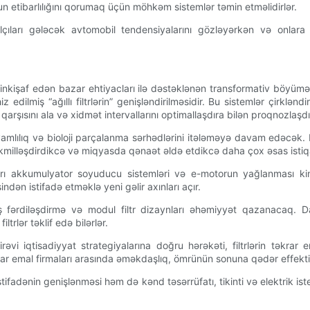
 etibarlılığını qorumaq üçün möhkəm sistemlər təmin etməlidirlər.
alçıları gələcək avtomobil tendensiyalarını gözləyərkən və onlara
 inkişaf edən bazar ehtiyacları ilə dəstəklənən transformativ böyümə
dilmiş “ağıllı filtrlərin” genişləndirilməsidir. Bu sistemlər çirkləndi
şısını ala və xidmət intervallarını optimallaşdıra bilən proqnozlaşdır
yə davamlılıq və bioloji parçalanma sərhədlərini itələməyə davam edəcək
nı təkmilləşdirdikcə və miqyasda qənaət əldə etdikcə daha çox əsas isti
arı akkumulyator soyuducu sistemləri və e-motorun yağlanması kimi 
indən istifadə etməklə yeni gəlir axınları açır.
ş fərdiləşdirmə və modul filtr dizaynları əhəmiyyət qazanacaq. Daha
trlər təklif edə bilərlər.
 iqtisadiyyat strategiyalarına doğru hərəkəti, filtrlərin təkrar e
təkrar emal firmaları arasında əməkdaşlıq, ömrünün sonuna qədər effekt
tifadənin genişlənməsi həm də kənd təsərrüfatı, tikinti və elektrik is