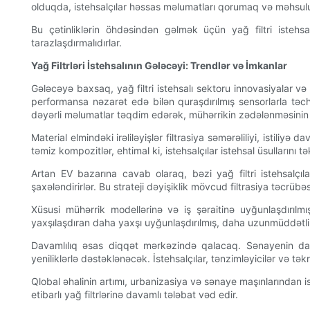
olduqda, istehsalçılar həssas məlumatları qorumaq və məhsulun
Bu çətinliklərin öhdəsindən gəlmək üçün yağ filtri istehs
tarazlaşdırmalıdırlar.
Yağ Filtrləri İstehsalının Gələcəyi: Trendlər və İmkanlar
Gələcəyə baxsaq, yağ filtri istehsalı sektoru innovasiyalar və
performansa nəzarət edə bilən quraşdırılmış sensorlarla təchiz e
dəyərli məlumatlar təqdim edərək, mühərrikin zədələnməsinin qar
Material elmindəki irəliləyişlər filtrasiya səmərəliliyi, istili
təmiz kompozitlər, ehtimal ki, istehsalçılar istehsal üsulları
Artan EV bazarına cavab olaraq, bəzi yağ filtri istehsalçıl
şaxələndirirlər. Bu strateji dəyişiklik mövcud filtrasiya təcrübəs
Xüsusi mühərrik modellərinə və iş şəraitinə uyğunlaşdırılmı
yaxşılaşdıran daha yaxşı uyğunlaşdırılmış, daha uzunmüddətli fil
Davamlılıq əsas diqqət mərkəzində qalacaq. Sənayenin dairəvi
yeniliklərlə dəstəklənəcək. İstehsalçılar, tənzimləyicilər və 
Qlobal əhalinin artımı, urbanizasiya və sənaye maşınlarından is
etibarlı yağ filtrlərinə davamlı tələbat vəd edir.