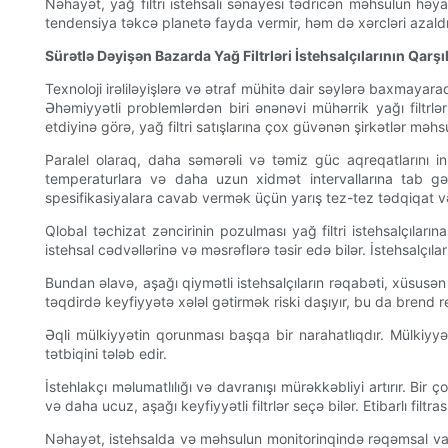
Nəhayət, yağ filtri istehsalı sənayesi tədricən məhsulun həyat
tendensiya təkcə planetə fayda vermir, həm də xərcləri azaldır v
Sürətlə Dəyişən Bazarda Yağ Filtrləri İstehsalçılarının Qarşıl
Texnoloji irəliləyişlərə və ətraf mühitə dair səylərə baxmayara
Əhəmiyyətli problemlərdən biri ənənəvi mühərrik yağı filtrlə
etdiyinə görə, yağ filtri satışlarına çox güvənən şirkətlər məhsu
Paralel olaraq, daha səmərəli və təmiz güc aqreqatlarını in
temperaturlara və daha uzun xidmət intervallarına tab gətir
spesifikasiyalara cavab vermək üçün yarış tez-tez tədqiqat və 
Qlobal təchizat zəncirinin pozulması yağ filtri istehsalçıların
istehsal cədvəllərinə və məsrəflərə təsir edə bilər. İstehsalçıla
Bundan əlavə, aşağı qiymətli istehsalçıların rəqabəti, xüsusə
təqdirdə keyfiyyətə xələl gətirmək riski daşıyır, bu da brend r
Əqli mülkiyyətin qorunması başqa bir narahatlıqdır. Mülkiyyə
tətbiqini tələb edir.
İstehlakçı məlumatlılığı və davranışı mürəkkəbliyi artırır. Bi
və daha ucuz, aşağı keyfiyyətli filtrlər seçə bilər. Etibarlı f
Nəhayət, istehsalda və məhsulun monitorinqində rəqəmsal vasitə