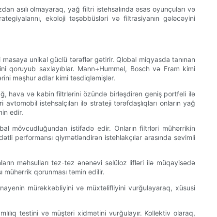
dan asılı olmayaraq, yağ filtri istehsalında əsas oyunçuları və
rategiyalarını, ekoloji təşəbbüsləri və filtrasiyanın gələcəyini
iri masaya unikal güclü tərəflər gətirir. Qlobal miqyasda tanınan
klərini qoruyub saxlayıblar. Mann+Hummel, Bosch və Fram kimi
rini məşhur adlar kimi təsdiqləmişlər.
 hava və kabin filtrlərini özündə birləşdirən geniş portfeli ilə
omobil istehsalçıları ilə strateji tərəfdaşlıqları onların yağ
in edir.
bal mövcudluğundan istifadə edir. Onların filtrləri mühərrikin
dətli performansı qiymətləndirən istehlakçılar arasında sevimli
rın məhsulları tez-tez ənənəvi selüloz lifləri ilə müqayisədə
şı mühərrik qorunması təmin edilir.
nayenin mürəkkəbliyini və müxtəlifliyini vurğulayaraq, xüsusi
lıq testini və müştəri xidmətini vurğulayır. Kollektiv olaraq,