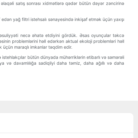
ş əlaqəli satış sonrası xidmətlərə qədər bütün dəyər zəncirinə
edən yağ filtri istehsalı sənayesində inkişaf etmək üçün yaxşı
 məsuliyyəti necə əhatə etdiyini gördük. Əsas oyunçular təkcə
nin problemlərini həll edərkən aktual ekoloji problemləri həll
mək üçün maraqlı imkanlar təqdim edir.
və istehlakçılar bütün dünyada mühərriklərin etibarlı və səmərəli
a və davamlılığa sadiqliyi daha təmiz, daha ağıllı və daha