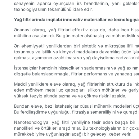
sənayenin aparıcı oyunçuları irs brendlərinin, yeni gələnl
texnologiyasının təkamülünü idarə edir.
Yağ filtrlərində inqilabi innovativ materiallar və texnologiya
Ənənəvi olaraq, yağ filtrləri effektiv olsa da, daha incə h
mühitinə əsaslanırdı. Bu gün materialşünaslıq və mühəndislik sahə
Ən əhəmiyyətli yeniliklərdən biri sintetik və mikroşüşə lifli mü
toxunmuş və istilik və kimyəvi maddələrə davamlılıq üçün işlən
qalması, aşınmanın azaldılması və yağ dəyişdirmə cədvəllərin
İstehsalçılar həmçinin hissəciklərin saxlanmasını və yağ axınını
diqqətlə balanslaşdırmaqla, filtrlər performans və yanacaq s
Maddi yeniliklərə əlavə olaraq, yağ filtrlərinin strukturu da 
edən möhkəm metal uç qapaqları, silikon möhürlər və geriyə a
yüksək təzyiq altında sızma və ya çökmə riskini azaldır.
Bundan əlavə, bəzi istehsalçılar xüsusi mühərrik modelləri üç
Bu fərdiləşdirmə uyğunluğu, filtrasiya səmərəliliyini və quraşdırm
Nanotexnologiya, yağ filtri yeniliyinə təsir edən başqa bir 
nanolifləri və örtükləri araşdırırlar. Bu texnologiyaların bir 
mürəkkəbliyinə uyğunlaşdırılacağı bir gələcəyi xəbər verir.