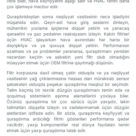
verə bilər, hava keyfiyyətini aşağı salır və HVAC fanını daha
çox işləməyə məcbur edir.
Quraşdırıldıqdan sonra nəqliyyat vasitəsinin necə işlədiyini
müşahidə edin. Qeyri-adi hava giriş səslərini dinləyin,
mühərrikin yoxlama işıqlarına diqqət yetirin və yanacaq
qənaətini və qaz pedalının reaksiyasını izləyin. Kabin filtrləri
üçün HVAC işləyərkən hava axınındakı hər hansı bir
dəyişikliyə və ya qoxuya diqqət yetirin. Performansın
azalması və ya problemlər yaranarsa, quraşdırmanı yenidən
nəzərdən keçirin və səbəbin yeni filtr olub olmadığını
müəyyən etmək üçün OEM filtrinə qayıtmağı düşünün.
Filtr korpusuna daxil olmaq çətin olduqda və ya nəqliyyat
vasitəsinin yağ çirklənməsinə həssas olan mürəkkəb sensor
şəbəkələri olduqda peşəkar quraşdırma məqbul bir seçimdir.
Təlim keçmiş bir texnik düzgün quraşdırmanı təmin edə və
qoşulmuş sistemlərin aşınma əlamətlərini yoxlaya bilər.
Özünüz quraşdırma bir çox sürücü üçün yaxşıdır, lakin
təlimatları diqqətlə izləyin və zədələnməmək üçün düzgün
alətlərdən istifadə edin. Bir sözlə, quraşdırma keyfiyyəti və
quraşdırma ardıcıllığı filtrin göstərilən performansı qədər
vacibdir; yaxşı komponentlər real dünya faydaları təmin
etmək üçün yaxşı quraşdırma tələb edir.