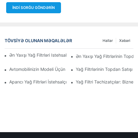
İNDI SORĞU GÖNDƏRIN
TÖVSIYƏ OLUNAN MƏQALƏLƏR
Hallar
Xəbəri
Ən Yaxşı Yağ Filtrləri Istehsal Edən Şirkətlər: Hərtərəfli Baxış
Ən Yaxşı Yağ Filtrlərinin Topdan
Avtomobilinizin Modeli Üçün Düzgün Yağ Filtrinin Seçilməsi: Əsa
Yağ Filtrlərinin Topdan Satışı 
Aparıcı Yağ Filtrləri İstehsalçılarına Və Onların İnnovasiyalarına D
Yağ Filtri Təchizatçılar: Biznes