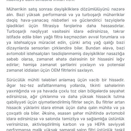
Mühərrikin satış sonrası dəyişikliklərə dözümlülüyünü nəzərə
alın. Bəzi yüksək performanslı və ya turboşarjlı mühərriklər
dəqiq hava-yanacaq nisbətləri və gücləndirici təzyiqlərlə
işlədikləri üçün filtrasiya fərqlərinə daha həssasdırlar.
Turboşarjlı nəqliyyat vasitəsini idarə edirsinizsə, təkrar
istifadə edilə bilən yağlı filtrə keçməzdən əvvəl forumlara və
ya istehsalçıya müraciət edin, çünki artıq yağ qalığı bəzi
dizaynlarda sensorları çirkləndirə bilər. Bundan əlavə, bəzi
avtomobil istehsalçıları təsdiqlənməmiş dəyişikliklər nasazlığa
səbəb olarsa, zəmanət əhatə dairəsinin bir hissəsini ləğv
edirlər; həmişə zəmanət şərtlərini yoxlayın və potensial
zəmanət iddiaları üçün OEM filtrlərini saxlayın.
Sürücülük mühiti tələbləri anlamaq üçün vacib bir hissədir.
Əgər tez-tez asfaltlanmamış yollarda, tikinti sahələrinin
yaxınlığında və ya havada çoxlu toz olan bölgələrdə səyahət
edirsinizsə, ağır çirklənmə və daha yüksək hissəcik tutma
qabiliyyəti üçün qiymətləndirilmiş filtrlər seçin. Bu filtrlər artan
hissəcik yüklərini idarə etmək üçün daha qalın mühitə və ya
çoxqatlı ola bilər. Əksinə, əsasən şəhər mühitində avtomobil
idarə edirsinizsə və salonda təmizliyə və sağlamlığa üstünlük
verirsinizsə, aktivləşdirilmiş karbon və ya HEPA səviyyəli
performansa malik yüksək səmərəli salon filtri üstünlük təşkil