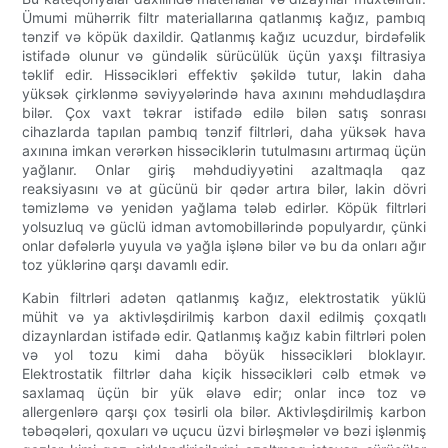
Ümumi mühərrik filtr materiallarına qatlanmış kağız, pambıq
tənzif və köpük daxildir. Qatlanmış kağız ucuzdur, birdəfəlik
istifadə olunur və gündəlik sürücülük üçün yaxşı filtrasiya
təklif edir. Hissəcikləri effektiv şəkildə tutur, lakin daha
yüksək çirklənmə səviyyələrində hava axınını məhdudlaşdıra
bilər. Çox vaxt təkrar istifadə edilə bilən satış sonrası
cihazlarda tapılan pambıq tənzif filtrləri, daha yüksək hava
axınına imkan verərkən hissəciklərin tutulmasını artırmaq üçün
yağlanır. Onlar giriş məhdudiyyətini azaltmaqla qaz
reaksiyasını və at gücünü bir qədər artıra bilər, lakin dövri
təmizləmə və yenidən yağlama tələb edirlər. Köpük filtrləri
yolsuzluq və güclü idman avtomobillərində populyardır, çünki
onlar dəfələrlə yuyula və yağla işlənə bilər və bu da onları ağır
toz yüklərinə qarşı davamlı edir.
Kabin filtrləri adətən qatlanmış kağız, elektrostatik yüklü
mühit və ya aktivləşdirilmiş karbon daxil edilmiş çoxqatlı
dizaynlardan istifadə edir. Qatlanmış kağız kabin filtrləri polen
və yol tozu kimi daha böyük hissəcikləri bloklayır.
Elektrostatik filtrlər daha kiçik hissəcikləri cəlb etmək və
saxlamaq üçün bir yük əlavə edir; onlar incə toz və
allergenlərə qarşı çox təsirli ola bilər. Aktivləşdirilmiş karbon
təbəqələri, qoxuları və uçucu üzvi birləşmələr və bəzi işlənmiş