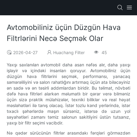
Avtomobiliniz üçün Düzgün Hava
Filtrlərini Necə Seçmək Olar
2026-04-27
Huachang Filter
45
Yaxşı saxlanılan avtomobil daha asan nəfəs alır, daha yaxşı
işləyir və içindəki insanları qoruyur. Avtomobiliniz üçün
düzgün hava filtrlərini seçmək, performansı, yanacaq
səmərəliliyini və salon rahatlığını artırmaq üçün ata biləcəyiniz
ən sadə və ən təsirli addımlardan biridir. Bu təlimat, növbəti
dəfə hava filtrləri alarkən məlumatlı bir qərar verə bilməniz
üçün sizə praktik mülahizələr, texniki biliklər və real həyat
məsləhətləri ilə tanış olacaq. İstər tozlu kənd yerlərində, istər
tıxaclı şəhərlərdə maşın sürsəniz, istərsə də uzun yol
səyahətləri zamanı təmiz salonun sakitliyini üstün tutsanız,
yaxşı bir filtr seçimi vacibdir.
Nə qədər sürücünün filtrlər arasındakı fərqləri görməzdən