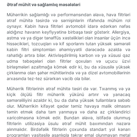
Ətraf mühit və sağlamlıq məsələləri
Mühərrikin sağlamlığı və performansından əlavə, hava filtrləri
ətraf mühitə təsirdə və sərnişinlərin rifahında mühüm rol
oynayır. Kabin hava filtrləri avtomobil idarə edərkən nəfəs
aldığınız havanın keyfiyyətinə birbaşa təsir göstərir. Allergiya,
astma və ya digər tənəffüs xəstəlikləri olan insanlar üçün incə
hissəcikləri, tozcuqları və kif sporlarını tutan yüksək səmərəli
kabin filtri simptomları əhəmiyyətli dərəcədə azalda və
rahatlığı artıra bilər. Aktivləşdirilmiş karbon və ya xüsusi qaz
udma təbəqələri olan filtrlər qoxuları və uçucu üzvi
birləşmələri azaltmağa kömək edir ki, bu da xüsusilə yüksək
çirklənmə olan şəhər mühitlərində və ya dizel avtomobillərinin
arxasında tez-tez sürərkən vacib ola bilər.
Mühərrik filtrlərinin ətraf mühitə təsiri də var. Tıxanmış və ya
kiçik ölçülü filtr mühərrik yükünü artırır və yanacaq
səmərəliliyini azaldır ki, bu da daha yüksək tullantılara səbəb
olur. Mühərrikin kifayət qədər təmiz havaya malik olmasını
təmin etmək daha tam yanmaya və daha az çirkləndirici
xaricolmasına kömək edir. Bundan əlavə, istifadə olunmuş
filtrlərin utilizasiya üsulu ətraf mühit baxımından nəzərə
alınmalıdır. Birdəfəlik filtrlərin çoxunda standart yol kənarı
proqramları vasitəsilə asanlıqla təkrar emal olunmayan metal