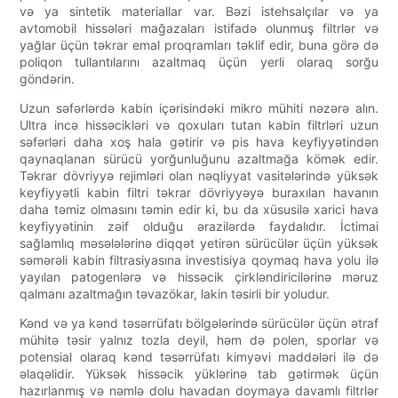
və ya sintetik materiallar var. Bəzi istehsalçılar və ya
avtomobil hissələri mağazaları istifadə olunmuş filtrlər və
yağlar üçün təkrar emal proqramları təklif edir, buna görə də
poliqon tullantılarını azaltmaq üçün yerli olaraq sorğu
göndərin.
Uzun səfərlərdə kabin içərisindəki mikro mühiti nəzərə alın.
Ultra incə hissəcikləri və qoxuları tutan kabin filtrləri uzun
səfərləri daha xoş hala gətirir və pis hava keyfiyyətindən
qaynaqlanan sürücü yorğunluğunu azaltmağa kömək edir.
Təkrar dövriyyə rejimləri olan nəqliyyat vasitələrində yüksək
keyfiyyətli kabin filtri təkrar dövriyyəyə buraxılan havanın
daha təmiz olmasını təmin edir ki, bu da xüsusilə xarici hava
keyfiyyətinin zəif olduğu ərazilərdə faydalıdır. İctimai
sağlamlıq məsələlərinə diqqət yetirən sürücülər üçün yüksək
səmərəli kabin filtrasiyasına investisiya qoymaq hava yolu ilə
yayılan patogenlərə və hissəcik çirkləndiricilərinə məruz
qalmanı azaltmağın təvazökar, lakin təsirli bir yoludur.
Kənd və ya kənd təsərrüfatı bölgələrində sürücülər üçün ətraf
mühitə təsir yalnız tozla deyil, həm də polen, sporlar və
potensial olaraq kənd təsərrüfatı kimyəvi maddələri ilə də
əlaqəlidir. Yüksək hissəcik yüklərinə tab gətirmək üçün
hazırlanmış və nəmlə dolu havadan doymaya davamlı filtrlər