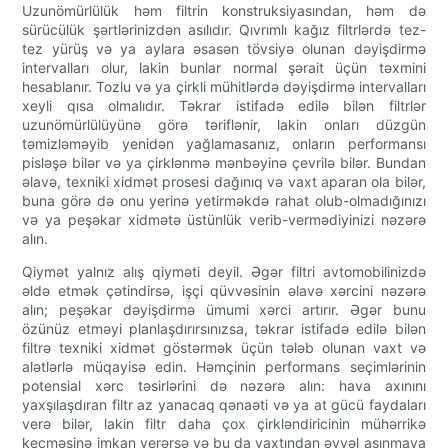
Uzunömürlülük həm filtrin konstruksiyasından, həm də
sürücülük şərtlərinizdən asılıdır. Qıvrımlı kağız filtrlərdə tez-
tez yürüş və ya aylara əsasən tövsiyə olunan dəyişdirmə
intervalları olur, lakin bunlar normal şərait üçün təxmini
hesablanır. Tozlu və ya çirkli mühitlərdə dəyişdirmə intervalları
xeyli qısa olmalıdır. Təkrar istifadə edilə bilən filtrlər
uzunömürlülüyünə görə təriflənir, lakin onları düzgün
təmizləməyib yenidən yağlamasanız, onların performansı
pisləşə bilər və ya çirklənmə mənbəyinə çevrilə bilər. Bundan
əlavə, texniki xidmət prosesi dağınıq və vaxt aparan ola bilər,
buna görə də onu yerinə yetirməkdə rahat olub-olmadığınızı
və ya peşəkar xidmətə üstünlük verib-vermədiyinizi nəzərə
alın.
Qiymət yalnız alış qiyməti deyil. Əgər filtri avtomobilinizdə
əldə etmək çətindirsə, işçi qüvvəsinin əlavə xərcini nəzərə
alın; peşəkar dəyişdirmə ümumi xərci artırır. Əgər bunu
özünüz etməyi planlaşdırırsınızsa, təkrar istifadə edilə bilən
filtrə texniki xidmət göstərmək üçün tələb olunan vaxt və
alətlərlə müqayisə edin. Həmçinin performans seçimlərinin
potensial xərc təsirlərini də nəzərə alın: hava axınını
yaxşılaşdıran filtr az yanacaq qənaəti və ya at gücü faydaları
verə bilər, lakin filtr daha çox çirkləndiricinin mühərrikə
keçməsinə imkan verərsə və bu da vaxtından əvvəl aşınmaya