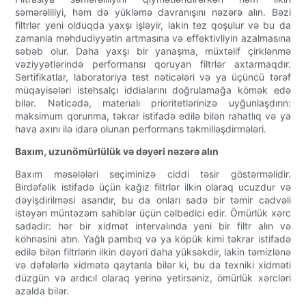
səmərəliliyi, həm də yükləmə davranışını nəzərə alın. Bəzi
filtrlər yeni olduqda yaxşı işləyir, lakin tez qoşulur və bu da
zamanla məhdudiyyətin artmasına və effektivliyin azalmasına
səbəb olur. Daha yaxşı bir yanaşma, müxtəlif çirklənmə
vəziyyətlərində performansı qoruyan filtrlər axtarmaqdır.
Sertifikatlar, laboratoriya test nəticələri və ya üçüncü tərəf
müqayisələri istehsalçı iddialarını doğrulamağa kömək edə
bilər. Nəticədə, materialı prioritetlərinizə uyğunlaşdırın:
maksimum qorunma, təkrar istifadə edilə bilən rahatlıq və ya
hava axını ilə idarə olunan performans təkmilləşdirmələri.
Baxım, uzunömürlülük və dəyəri nəzərə alın
Baxım məsələləri seçiminizə ciddi təsir göstərməlidir.
Birdəfəlik istifadə üçün kağız filtrlər ilkin olaraq ucuzdur və
dəyişdirilməsi asandır, bu da onları sadə bir təmir cədvəli
istəyən müntəzəm sahiblər üçün cəlbedici edir. Ömürlük xərc
sadədir: hər bir xidmət intervalında yeni bir filtr alın və
köhnəsini atın. Yağlı pambıq və ya köpük kimi təkrar istifadə
edilə bilən filtrlərin ilkin dəyəri daha yüksəkdir, lakin təmizlənə
və dəfələrlə xidmətə qaytarıla bilər ki, bu da texniki xidməti
düzgün və ardıcıl olaraq yerinə yetirsəniz, ömürlük xərcləri
azalda bilər.