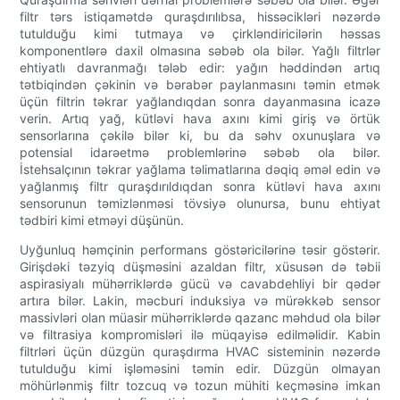
filtr tərs istiqamətdə quraşdırılıbsa, hissəcikləri nəzərdə
tutulduğu kimi tutmaya və çirkləndiricilərin həssas
komponentlərə daxil olmasına səbəb ola bilər. Yağlı filtrlər
ehtiyatlı davranmağı tələb edir: yağın həddindən artıq
tətbiqindən çəkinin və bərabər paylanmasını təmin etmək
üçün filtrin təkrar yağlandıqdan sonra dayanmasına icazə
verin. Artıq yağ, kütləvi hava axını kimi giriş və örtük
sensorlarına çəkilə bilər ki, bu da səhv oxunuşlara və
potensial idarəetmə problemlərinə səbəb ola bilər.
İstehsalçının təkrar yağlama təlimatlarına dəqiq əməl edin və
yağlanmış filtr quraşdırıldıqdan sonra kütləvi hava axını
sensorunun təmizlənməsi tövsiyə olunursa, bunu ehtiyat
tədbiri kimi etməyi düşünün.
Uyğunluq həmçinin performans göstəricilərinə təsir göstərir.
Girişdəki təzyiq düşməsini azaldan filtr, xüsusən də təbii
aspirasiyalı mühərriklərdə gücü və cavabdehliyi bir qədər
artıra bilər. Lakin, məcburi induksiya və mürəkkəb sensor
massivləri olan müasir mühərriklərdə qazanc məhdud ola bilər
və filtrasiya kompromisləri ilə müqayisə edilməlidir. Kabin
filtrləri üçün düzgün quraşdırma HVAC sisteminin nəzərdə
tutulduğu kimi işləməsini təmin edir. Düzgün olmayan
möhürlənmiş filtr tozcuq və tozun mühiti keçməsinə imkan