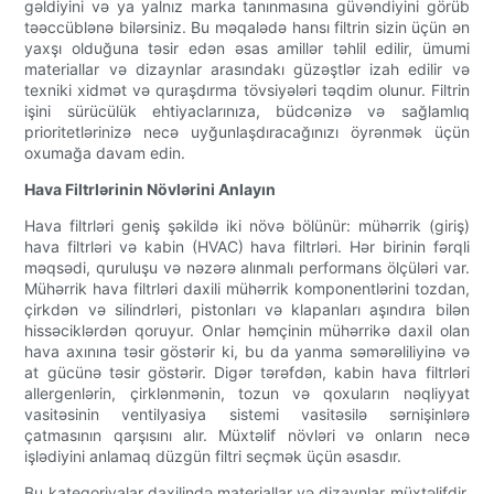
gəldiyini və ya yalnız marka tanınmasına güvəndiyini görüb
təəccüblənə bilərsiniz. Bu məqalədə hansı filtrin sizin üçün ən
yaxşı olduğuna təsir edən əsas amillər təhlil edilir, ümumi
materiallar və dizaynlar arasındakı güzəştlər izah edilir və
texniki xidmət və quraşdırma tövsiyələri təqdim olunur. Filtrin
işini sürücülük ehtiyaclarınıza, büdcənizə və sağlamlıq
prioritetlərinizə necə uyğunlaşdıracağınızı öyrənmək üçün
oxumağa davam edin.
Hava Filtrlərinin Növlərini Anlayın
Hava filtrləri geniş şəkildə iki növə bölünür: mühərrik (giriş)
hava filtrləri və kabin (HVAC) hava filtrləri. Hər birinin fərqli
məqsədi, quruluşu və nəzərə alınmalı performans ölçüləri var.
Mühərrik hava filtrləri daxili mühərrik komponentlərini tozdan,
çirkdən və silindrləri, pistonları və klapanları aşındıra bilən
hissəciklərdən qoruyur. Onlar həmçinin mühərrikə daxil olan
hava axınına təsir göstərir ki, bu da yanma səmərəliliyinə və
at gücünə təsir göstərir. Digər tərəfdən, kabin hava filtrləri
allergenlərin, çirklənmənin, tozun və qoxuların nəqliyyat
vasitəsinin ventilyasiya sistemi vasitəsilə sərnişinlərə
çatmasının qarşısını alır. Müxtəlif növləri və onların necə
işlədiyini anlamaq düzgün filtri seçmək üçün əsasdır.
Bu kateqoriyalar daxilində materiallar və dizaynlar müxtəlifdir.