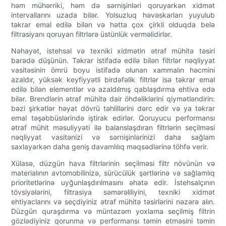
həm mühərriki, həm də sərnişinləri qoruyarkən xidmət
intervallarını uzada bilər. Yolsuzluq həvəskarları yuyulub
təkrar emal edilə bilən və hətta çox çirkli olduqda belə
filtrasiyanı qoruyan filtrlərə üstünlük verməlidirlər.
Nəhayət, istehsal və texniki xidmətin ətraf mühitə təsiri
barədə düşünün. Təkrar istifadə edilə bilən filtrlər nəqliyyat
vasitəsinin ömrü boyu istifadə olunan xammalın həcmini
azaldır, yüksək keyfiyyətli birdəfəlik filtrlər isə təkrar emal
edilə bilən elementlər və azaldılmış qablaşdırma ehtiva edə
bilər. Brendlərin ətraf mühitə dair öhdəliklərini qiymətləndirin:
bəzi şirkətlər həyat dövrü təhlillərini dərc edir və ya təkrar
emal təşəbbüslərində iştirak edirlər. Qoruyucu performansı
ətraf mühit məsuliyyəti ilə balanslaşdıran filtrlərin seçilməsi
nəqliyyat vasitənizi və sərnişinlərinizi daha sağlam
saxlayarkən daha geniş davamlılıq məqsədlərinə töhfə verir.
Xülasə, düzgün hava filtrlərinin seçilməsi filtr növünün və
materialının avtomobilinizə, sürücülük şərtlərinə və sağlamlıq
prioritetlərinə uyğunlaşdırılmasını əhatə edir. İstehsalçının
tövsiyələrini, filtrasiya səmərəliliyini, texniki xidmət
ehtiyaclarını və seçdiyiniz ətraf mühitə təsirlərini nəzərə alın.
Düzgün quraşdırma və müntəzəm yoxlama seçilmiş filtrin
gözlədiyiniz qorunma və performansı təmin etməsini təmin