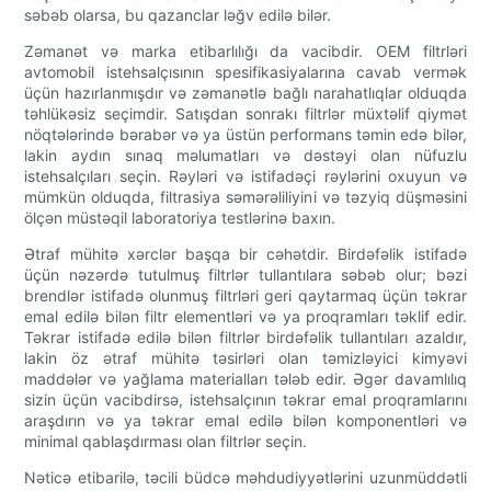
səbəb olarsa, bu qazanclar ləğv edilə bilər.
Zəmanət və marka etibarlılığı da vacibdir. OEM filtrləri
avtomobil istehsalçısının spesifikasiyalarına cavab vermək
üçün hazırlanmışdır və zəmanətlə bağlı narahatlıqlar olduqda
təhlükəsiz seçimdir. Satışdan sonrakı filtrlər müxtəlif qiymət
nöqtələrində bərabər və ya üstün performans təmin edə bilər,
lakin aydın sınaq məlumatları və dəstəyi olan nüfuzlu
istehsalçıları seçin. Rəyləri və istifadəçi rəylərini oxuyun və
mümkün olduqda, filtrasiya səmərəliliyini və təzyiq düşməsini
ölçən müstəqil laboratoriya testlərinə baxın.
Ətraf mühitə xərclər başqa bir cəhətdir. Birdəfəlik istifadə
üçün nəzərdə tutulmuş filtrlər tullantılara səbəb olur; bəzi
brendlər istifadə olunmuş filtrləri geri qaytarmaq üçün təkrar
emal edilə bilən filtr elementləri və ya proqramları təklif edir.
Təkrar istifadə edilə bilən filtrlər birdəfəlik tullantıları azaldır,
lakin öz ətraf mühitə təsirləri olan təmizləyici kimyəvi
maddələr və yağlama materialları tələb edir. Əgər davamlılıq
sizin üçün vacibdirsə, istehsalçının təkrar emal proqramlarını
araşdırın və ya təkrar emal edilə bilən komponentləri və
minimal qablaşdırması olan filtrlər seçin.
Nəticə etibarilə, təcili büdcə məhdudiyyətlərini uzunmüddətli