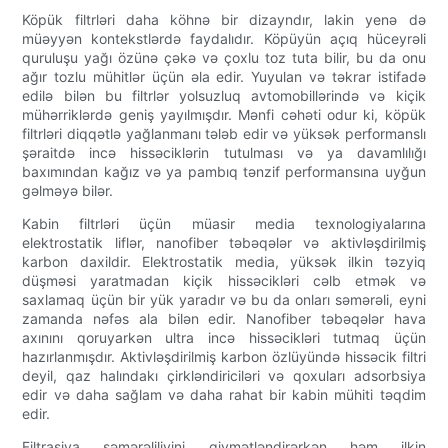
Köpük filtrləri daha köhnə bir dizayndır, lakin yenə də
müəyyən kontekstlərdə faydalıdır. Köpüyün açıq hüceyrəli
quruluşu yağı özünə çəkə və çoxlu toz tuta bilir, bu da onu
ağır tozlu mühitlər üçün əla edir. Yuyulan və təkrar istifadə
edilə bilən bu filtrlər yolsuzluq avtomobillərində və kiçik
mühərriklərdə geniş yayılmışdır. Mənfi cəhəti odur ki, köpük
filtrləri diqqətlə yağlanmanı tələb edir və yüksək performanslı
şəraitdə incə hissəciklərin tutulması və ya davamlılığı
baxımından kağız və ya pambıq tənzif performansına uyğun
gəlməyə bilər.
Kabin filtrləri üçün müasir media texnologiyalarına
elektrostatik liflər, nanofiber təbəqələr və aktivləşdirilmiş
karbon daxildir. Elektrostatik media, yüksək ilkin təzyiq
düşməsi yaratmadan kiçik hissəcikləri cəlb etmək və
saxlamaq üçün bir yük yaradır və bu da onları səmərəli, eyni
zamanda nəfəs ala bilən edir. Nanofiber təbəqələr hava
axınını qoruyarkən ultra incə hissəcikləri tutmaq üçün
hazırlanmışdır. Aktivləşdirilmiş karbon özlüyündə hissəcik filtri
deyil, qaz halındakı çirkləndiriciləri və qoxuları adsorbsiya
edir və daha sağlam və daha rahat bir kabin mühiti təqdim
edir.
Filtrasiya səmərəliliyini qiymətləndirərkən həm ilkin