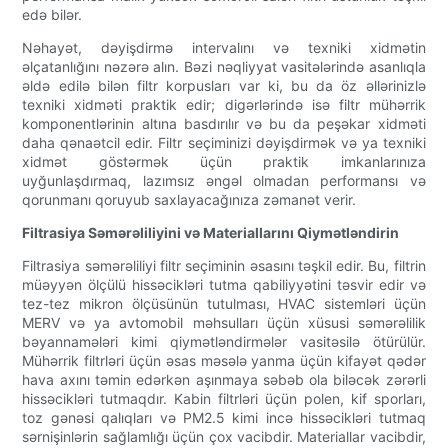
edə bilər.
Nəhayət, dəyişdirmə intervalını və texniki xidmətin
əlçatanlığını nəzərə alın. Bəzi nəqliyyat vasitələrində asanlıqla
əldə edilə bilən filtr korpusları var ki, bu da öz əllərinizlə
texniki xidməti praktik edir; digərlərində isə filtr mühərrik
komponentlərinin altına basdırılır və bu da peşəkar xidməti
daha qənaətcil edir. Filtr seçiminizi dəyişdirmək və ya texniki
xidmət göstərmək üçün praktik imkanlarınıza
uyğunlaşdırmaq, lazımsız əngəl olmadan performansı və
qorunmanı qoruyub saxlayacağınıza zəmanət verir.
Filtrasiya Səmərəliliyini və Materiallarını Qiymətləndirin
Filtrasiya səmərəliliyi filtr seçiminin əsasını təşkil edir. Bu, filtrin
müəyyən ölçülü hissəcikləri tutma qabiliyyətini təsvir edir və
tez-tez mikron ölçüsünün tutulması, HVAC sistemləri üçün
MERV və ya avtomobil məhsulları üçün xüsusi səmərəlilik
bəyannamələri kimi qiymətləndirmələr vasitəsilə ötürülür.
Mühərrik filtrləri üçün əsas məsələ yanma üçün kifayət qədər
hava axını təmin edərkən aşınmaya səbəb ola biləcək zərərli
hissəcikləri tutmaqdır. Kabin filtrləri üçün polen, kif sporları,
toz gənəsi qalıqları və PM2.5 kimi incə hissəcikləri tutmaq
sərnişinlərin sağlamlığı üçün çox vacibdir. Materiallar vacibdir,