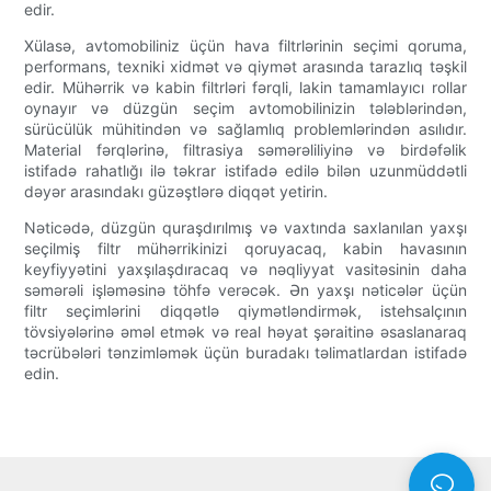
edir.
Xülasə, avtomobiliniz üçün hava filtrlərinin seçimi qoruma,
performans, texniki xidmət və qiymət arasında tarazlıq təşkil
edir. Mühərrik və kabin filtrləri fərqli, lakin tamamlayıcı rollar
oynayır və düzgün seçim avtomobilinizin tələblərindən,
sürücülük mühitindən və sağlamlıq problemlərindən asılıdır.
Material fərqlərinə, filtrasiya səmərəliliyinə və birdəfəlik
istifadə rahatlığı ilə təkrar istifadə edilə bilən uzunmüddətli
dəyər arasındakı güzəştlərə diqqət yetirin.
Nəticədə, düzgün quraşdırılmış və vaxtında saxlanılan yaxşı
seçilmiş filtr mühərrikinizi qoruyacaq, kabin havasının
keyfiyyətini yaxşılaşdıracaq və nəqliyyat vasitəsinin daha
səmərəli işləməsinə töhfə verəcək. Ən yaxşı nəticələr üçün
filtr seçimlərini diqqətlə qiymətləndirmək, istehsalçının
tövsiyələrinə əməl etmək və real həyat şəraitinə əsaslanaraq
təcrübələri tənzimləmək üçün buradakı təlimatlardan istifadə
edin.