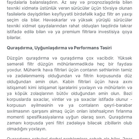
faydalarla balanslaşdırın. Az səy və proqnozlaşdırıla bilən
texniki xidmətə üstünlük verən sürücülər üçün tövsiyə olunan
fasilələrlə dəyişdirilən keyfiyyətli birdəfəlik kağız filtr ən yaxşı
seçim ola bilər. Həvəskarlar və yüksək yürüşlü sürücülər
texniki xidmət qaydalarından rahat olduqları təqdirdə təkrar
istifadə edilə bilən və ya premium filtrlərə investisiya qoya
bilərlər.
Quraşdırma, Uyğunlaşdırma və Performans Təsiri
Düzgün quraşdırma və quraşdırma çox vacibdir. Yüksək
səmərəli filtr düzgün möhürlənmədikdə heç bir faydası
yoxdur. Mühərrik hava filtrləri üçün contanın səthlərinin təmiz
və zədələnməmiş olduğundan və filtrin korpusunda düz
olduğundan əmin olun. Kabin filtrləri üçün hava axını
istiqaməti kimi istiqamət işarələrini yoxlayın və möhürlərin və
ya köpük zolaqlarının bütöv olduğundan əmin olun. Bəzi
korpuslarda sıxaclar, vintlər və ya sıxaclar istifadə olunur -
korpusun əyilməsinin və ya contaların qeyri-bərabər
sıxılmasının qarşısını almaq üçün onları istehsalçının fırlanma
momenti spesifikasiyalarına uyğun olaraq sıxın. Quraşdırma
zamanı korpusda yeni filtri zədələyə biləcək zibillərin olub
olmadığını yoxlayın.
Quraşdırma səhvləri dərhal problemlərə səbəb ola bilər. Əgər