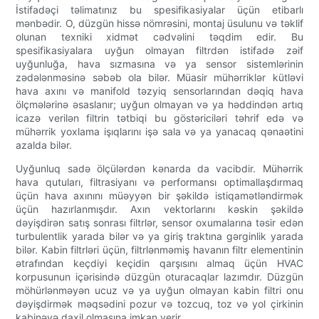
İstifadəçi təlimatınız bu spesifikasiyalar üçün etibarlı
mənbədir. O, düzgün hissə nömrəsini, montaj üsulunu və təklif
olunan texniki xidmət cədvəlini təqdim edir. Bu
spesifikasiyalara uyğun olmayan filtrdən istifadə zəif
uyğunluğa, hava sızmasına və ya sensor sistemlərinin
zədələnməsinə səbəb ola bilər. Müasir mühərriklər kütləvi
hava axını və manifold təzyiq sensorlarından dəqiq hava
ölçmələrinə əsaslanır; uyğun olmayan və ya həddindən artıq
icazə verilən filtrin tətbiqi bu göstəriciləri təhrif edə və
mühərrik yoxlama işıqlarını işə sala və ya yanacaq qənaətini
azalda bilər.
Uyğunluq sadə ölçülərdən kənarda da vacibdir. Mühərrik
hava qutuları, filtrasiyanı və performansı optimallaşdırmaq
üçün hava axınını müəyyən bir şəkildə istiqamətləndirmək
üçün hazırlanmışdır. Axın vektorlarını kəskin şəkildə
dəyişdirən satış sonrası filtrlər, sensor oxumalarına təsir edən
turbulentlik yarada bilər və ya giriş traktına gərginlik yarada
bilər. Kabin filtrləri üçün, filtrlənməmiş havanın filtr elementinin
ətrafından keçdiyi keçidin qarşısını almaq üçün HVAC
korpusunun içərisində düzgün oturacaqlar lazımdır. Düzgün
möhürlənməyən ucuz və ya uyğun olmayan kabin filtri onu
dəyişdirmək məqsədini pozur və tozcuq, toz və yol çirkinin
kabinəyə daxil olmasına imkan verir.