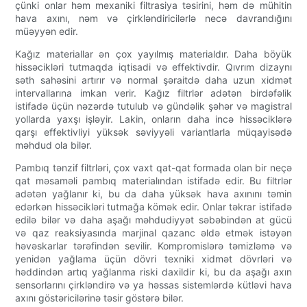
çünki onlar həm mexaniki filtrasiya təsirini, həm də mühitin
hava axını, nəm və çirkləndiricilərlə necə davrandığını
müəyyən edir.
Kağız materiallar ən çox yayılmış materialdır. Daha böyük
hissəcikləri tutmaqda iqtisadi və effektivdir. Qıvrım dizaynı
səth sahəsini artırır və normal şəraitdə daha uzun xidmət
intervallarına imkan verir. Kağız filtrlər adətən birdəfəlik
istifadə üçün nəzərdə tutulub və gündəlik şəhər və magistral
yollarda yaxşı işləyir. Lakin, onların daha incə hissəciklərə
qarşı effektivliyi yüksək səviyyəli variantlarla müqayisədə
məhdud ola bilər.
Pambıq tənzif filtrləri, çox vaxt qat-qat formada olan bir neçə
qat məsaməli pambıq materialından istifadə edir. Bu filtrlər
adətən yağlanır ki, bu da daha yüksək hava axınını təmin
edərkən hissəcikləri tutmağa kömək edir. Onlar təkrar istifadə
edilə bilər və daha aşağı məhdudiyyət səbəbindən at gücü
və qaz reaksiyasında marjinal qazanc əldə etmək istəyən
həvəskarlar tərəfindən sevilir. Kompromislərə təmizləmə və
yenidən yağlama üçün dövri texniki xidmət dövrləri və
həddindən artıq yağlanma riski daxildir ki, bu da aşağı axın
sensorlarını çirkləndirə və ya həssas sistemlərdə kütləvi hava
axını göstəricilərinə təsir göstərə bilər.