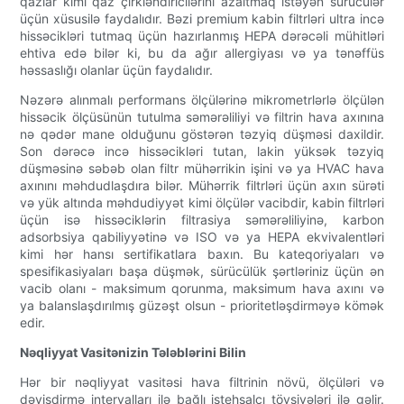
qazlar kimi qaz çirkləndiricilərini azaltmaq istəyən sürücülər
üçün xüsusilə faydalıdır. Bəzi premium kabin filtrləri ultra incə
hissəcikləri tutmaq üçün hazırlanmış HEPA dərəcəli mühitləri
ehtiva edə bilər ki, bu da ağır allergiyası və ya tənəffüs
həssaslığı olanlar üçün faydalıdır.
Nəzərə alınmalı performans ölçülərinə mikrometrlərlə ölçülən
hissəcik ölçüsünün tutulma səmərəliliyi və filtrin hava axınına
nə qədər mane olduğunu göstərən təzyiq düşməsi daxildir.
Son dərəcə incə hissəcikləri tutan, lakin yüksək təzyiq
düşməsinə səbəb olan filtr mühərrikin işini və ya HVAC hava
axınını məhdudlaşdıra bilər. Mühərrik filtrləri üçün axın sürəti
və yük altında məhdudiyyət kimi ölçülər vacibdir, kabin filtrləri
üçün isə hissəciklərin filtrasiya səmərəliliyinə, karbon
adsorbsiya qabiliyyətinə və ISO və ya HEPA ekvivalentləri
kimi hər hansı sertifikatlara baxın. Bu kateqoriyaları və
spesifikasiyaları başa düşmək, sürücülük şərtləriniz üçün ən
vacib olanı - maksimum qorunma, maksimum hava axını və
ya balanslaşdırılmış güzəşt olsun - prioritetləşdirməyə kömək
edir.
Nəqliyyat Vasitənizin Tələblərini Bilin
Hər bir nəqliyyat vasitəsi hava filtrinin növü, ölçüləri və
dəyişdirmə intervalları ilə bağlı istehsalçı tövsiyələri ilə gəlir.