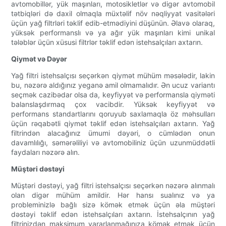
avtomobillər, yük maşınları, motosikletlər və digər avtomobil
tətbiqləri də daxil olmaqla müxtəlif növ nəqliyyat vasitələri
üçün yağ filtrləri təklif edib-etmədiyini düşünün. Əlavə olaraq,
yüksək performanslı və ya ağır yük maşınları kimi unikal
tələblər üçün xüsusi filtrlər təklif edən istehsalçıları axtarın.
Qiymət və Dəyər
Yağ filtri istehsalçısı seçərkən qiymət mühüm məsələdir, lakin
bu, nəzərə aldığınız yeganə amil olmamalıdır. Ən ucuz variantı
seçmək cazibədar olsa da, keyfiyyət və performansla qiyməti
balanslaşdırmaq çox vacibdir. Yüksək keyfiyyət və
performans standartlarını qoruyub saxlamaqla öz məhsulları
üçün rəqabətli qiymət təklif edən istehsalçıları axtarın. Yağ
filtrindən alacağınız ümumi dəyəri, o cümlədən onun
davamlılığı, səmərəliliyi və avtomobiliniz üçün uzunmüddətli
faydaları nəzərə alın.
Müştəri dəstəyi
Müştəri dəstəyi, yağ filtri istehsalçısı seçərkən nəzərə alınmalı
olan digər mühüm amildir. Hər hansı sualınız və ya
probleminizlə bağlı sizə kömək etmək üçün əla müştəri
dəstəyi təklif edən istehsalçıları axtarın. İstehsalçının yağ
filtrinizdən maksimum yararlanmağınıza kömək etmək üçün