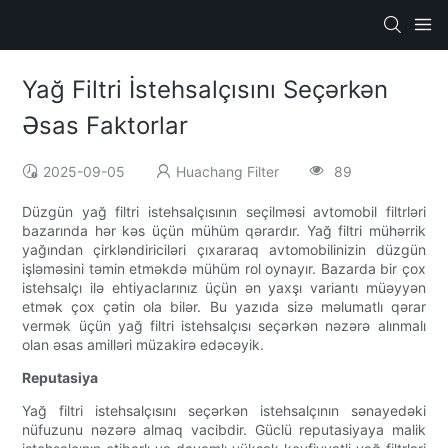
Yağ Filtri İstehsalçısını Seçərkən
Əsas Faktorlar
2025-09-05
Huachang Filter
89
Düzgün yağ filtri istehsalçısının seçilməsi avtomobil filtrləri
bazarında hər kəs üçün mühüm qərardır. Yağ filtri mühərrik
yağından çirkləndiriciləri çıxararaq avtomobilinizin düzgün
işləməsini təmin etməkdə mühüm rol oynayır. Bazarda bir çox
istehsalçı ilə ehtiyaclarınız üçün ən yaxşı variantı müəyyən
etmək çox çətin ola bilər. Bu yazıda sizə məlumatlı qərar
vermək üçün yağ filtri istehsalçısı seçərkən nəzərə alınmalı
olan əsas amilləri müzakirə edəcəyik.
Reputasiya
Yağ filtri istehsalçısını seçərkən istehsalçının sənayedəki
nüfuzunu nəzərə almaq vacibdir. Güclü reputasiyaya malik