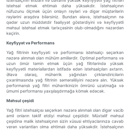
istehsalçının etibarlı və davamlı yüksək keyfiyyətli yağ filtrləri
istehsal etmək ehtimalı daha yüksəkdir. İstehsalçının
nüfuzunu ölçmək üçün onlayn rəyləri və digər müştərilərin
rəylərini araşdıra bilərsiniz. Bundan əlavə, istehsalçının nə
qədər uzun müddətdir fəaliyyət göstərdiyini və keyfiyyətli
məhsul istehsal etmək tarixçəsinin olub-olmadığını nəzərdən
keçirin.
Keyfiyyət və Performans
Yağ filtrinin keyfiyyəti və performansı istehsalçı seçərkən
nəzərə alınmalı olan mühüm amillərdir. Optimal performans və
uzun ömür təmin etmək üçün yağ filtrlərində yüksək
keyfiyyətli materiallardan istifadə edən istehsalçıları axtarın.
Əlavə olaraq, mühərrik yağından çirkləndiricilərin
çıxarılmasında yağ filtrinin səmərəliliyini nəzərə alın. Yüksək
performanslı yağ filtri mühərrikinizin ömrünü uzatmağa və
ümumi performansı yaxşılaşdırmağa kömək edəcək.
Məhsul çeşidi
Yağ filtri istehsalçısı seçərkən nəzərə alınmalı olan digər vacib
amil onların təklif etdiyi məhsul çeşididir. Müxtəlif məhsul
çeşidinə malik istehsalçının sizin xüsusi ehtiyaclarınıza cavab
verən variantları olma ehtimalı daha yüksəkdir. İstehsalçının