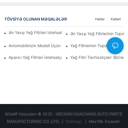
TÖVSIYƏ OLUNAN MƏQALƏLƏR
Hallar
Xəbəri
Ən Yaxşı Yağ Filtrləri Istehsal Edən Şirkətlər: Hərtərəfli Baxış
Ən Yaxşı Yağ Filtrlərinin Topdan
Avtomobilinizin Modeli Üçün Düzgün Yağ Filtrinin Seçilməsi: Əsa
Yağ Filtrlərinin Topdan Satışı 
Aparıcı Yağ Filtrləri İstehsalçılarına Və Onların İnnovasiyalarına D
Yağ Filtri Təchizatçılar: Biznes
Müəllif hüquqları © 2025
WEIXIAN HUACHANG AUTO PARTS
|
Sitemap
|
Məxfilik Siyasəti
MANUFACTURING CO.,LTD.