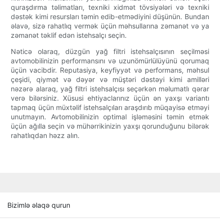
quraşdırma təlimatları, texniki xidmət tövsiyələri və texniki
dəstək kimi resursları təmin edib-etmədiyini düşünün. Bundan
əlavə, sizə rahatlıq vermək üçün məhsullarına zəmanət və ya
zəmanət təklif edən istehsalçı seçin.
Nəticə olaraq, düzgün yağ filtri istehsalçısının seçilməsi
avtomobilinizin performansını və uzunömürlülüyünü qorumaq
üçün vacibdir. Reputasiya, keyfiyyət və performans, məhsul
çeşidi, qiymət və dəyər və müştəri dəstəyi kimi amilləri
nəzərə alaraq, yağ filtri istehsalçısı seçərkən məlumatlı qərar
verə bilərsiniz. Xüsusi ehtiyaclarınız üçün ən yaxşı variantı
tapmaq üçün müxtəlif istehsalçıları araşdırıb müqayisə etməyi
unutmayın. Avtomobilinizin optimal işləməsini təmin etmək
üçün ağılla seçin və mühərrikinizin yaxşı qorunduğunu bilərək
rahatlıqdan həzz alın.
Bizimlə əlaqə qurun