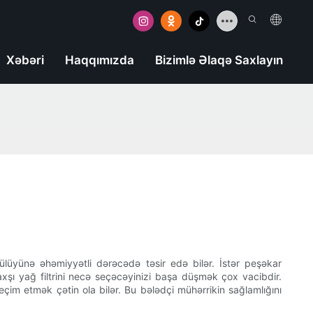
Xəbəri
Haqqımızda
Bizimlə Əlaqə Saxlayın
lüyünə əhəmiyyətli dərəcədə təsir edə bilər. İstər peşəkar
axşı yağ filtrini necə seçəcəyinizi başa düşmək çox vacibdir.
eçim etmək çətin ola bilər. Bu bələdçi mühərrikin sağlamlığını