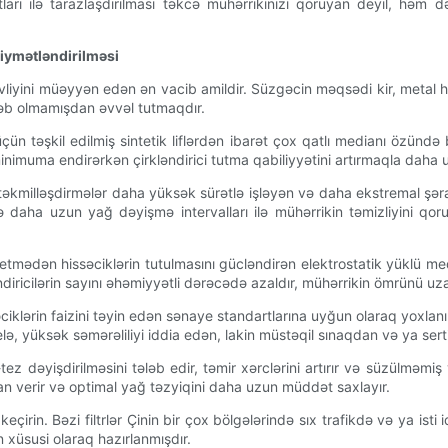
ları ilə tarazlaşdırılması təkcə mühərrikinizi qoruyan deyil, həm d
qiymətləndirilməsi
ivliyini müəyyən edən ən vacib amildir. Süzgəcin məqsədi kir, metal hissə
əb olmamışdan əvvəl tutmaqdır.
ün təşkil edilmiş sintetik liflərdən ibarət çox qatlı medianı özündə
minimuma endirərkən çirkləndirici tutma qabiliyyətini artırmaqla daha u
təkmilləşdirmələr daha yüksək sürətlə işləyən və daha ekstremal şəra
si və daha uzun yağ dəyişmə intervalları ilə mühərrikin təmizliyini q
 etmədən hissəciklərin tutulmasını gücləndirən elektrostatik yüklü med
diricilərin sayını əhəmiyyətli dərəcədə azaldır, mühərrikin ömrünü uzadı
ciklərin faizini təyin edən sənaye standartlarına uyğun olaraq yoxlanı
 belə, yüksək səmərəliliyi iddia edən, lakin müstəqil sınaqdan və ya s
ez-tez dəyişdirilməsini tələb edir, təmir xərclərini artırır və süzülmə
mkan verir və optimal yağ təzyiqini daha uzun müddət saxlayır.
n keçirin. Bəzi filtrlər Çinin bir çox bölgələrində sıx trafikdə və ya 
 xüsusi olaraq hazırlanmışdır.