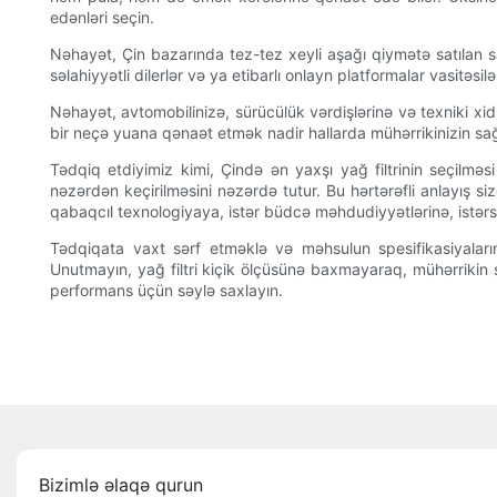
edənləri seçin.
Nəhayət, Çin bazarında tez-tez xeyli aşağı qiymətə satılan sax
səlahiyyətli dilerlər və ya etibarlı onlayn platformalar vasitəsilə 
Nəhayət, avtomobilinizə, sürücülük vərdişlərinə və texniki xidm
bir neçə yuana qənaət etmək nadir hallarda mühərrikinizin sağl
Tədqiq etdiyimiz kimi, Çində ən yaxşı yağ filtrinin seçilməsi
nəzərdən keçirilməsini nəzərdə tutur. Bu hərtərəfli anlayış si
qabaqcıl texnologiyaya, istər büdcə məhdudiyyətlərinə, istərsə
Tədqiqata vaxt sərf etməklə və məhsulun spesifikasiyalarını
Unutmayın, yağ filtri kiçik ölçüsünə baxmayaraq, mühərrikin
performans üçün səylə saxlayın.
Bizimlə əlaqə qurun