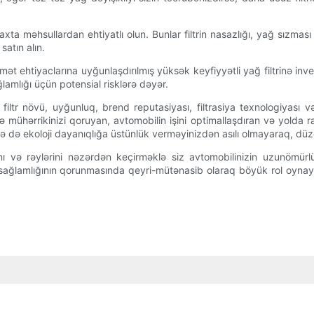
ta məhsullardan ehtiyatlı olun. Bunlar filtrin nasazlığı, yağ sızması
satın alın.
ət ehtiyaclarına uyğunlaşdırılmış yüksək keyfiyyətli yağ filtrinə inves
amlığı üçün potensial risklərə dəyər.
 filtr növü, uyğunluq, brend reputasiyası, filtrasiya texnologiyası 
zə mühərrikinizi qoruyan, avtomobilin işini optimallaşdıran və yolda r
 də ekoloji dayanıqlığa üstünlük verməyinizdən asılı olmayaraq, düzgü
 və rəylərini nəzərdən keçirməklə siz avtomobilinizin uzunömürlülüy
 sağlamlığının qorunmasında qeyri-mütənasib olaraq böyük rol oynayı