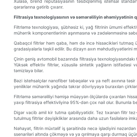
Xülasə, brend reputasiyasının təsdiqlənmiş istehsal standart
qərarlarına gətirib çıxarır.
Filtrasiya texnologiyasının və səmərəliliyin əhəmiyyətinin 
Filtrləmə texnologiyası, şübhəsiz ki, yağ filtrinin ümumi effekt
mühərrik komponentlərinin aşınmasına və zədələnməsinə səb
Qabaqcıl filtrlər həm qaba, həm də incə hissəcikləri tutmaq üç
gradasiyalarla təşkil edilir. Bu dizayn axın məhdudiyyətlərini 
Çinin geniş avtomobil bazarında filtrasiya texnologiyasındakı 
Yüksək effektiv filtrlər, xüsusilə sintetik yağların istifadə
təmizləyə bilər.
Bəzi istehsalçılar nanofiber təbəqələr və ya neft axınına təsir
yeniliklər mühərrik yağında təkrar dövriyyəyə buraxılan çirklən
Filtrləmə səmərəliliyi həmişə müəyyən ölçülərdə çıxarılan hissə
yaxşı filtrasiya effektivliyinə 95%-dən çox nail olur. Bununla
Digər vacib amil kir tutma qabiliyyətidir. Tez tıxanan filtr t
tutulmuş filtrlər dəyişikliklər arasında daha uzun fasilələrə i
Nəhayət, filtrin müxtəlif iş şəraitində necə işlədiyini nəzərdə
ssenariləri altında çökməyə və ya qırılmaya qarşı durmaq üçün