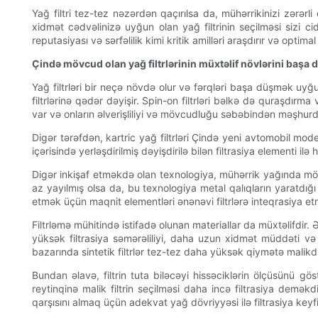
Yağ filtri tez-tez nəzərdən qaçırılsa da, mühərrikinizi zərərl
xidmət cədvəlinizə uyğun olan yağ filtrinin seçilməsi sizi ci
reputasiyası və sərfəlilik kimi kritik amilləri araşdırır və opt
Çində mövcud olan yağ filtrlərinin müxtəlif növlərini başa
Yağ filtrləri bir neçə növdə olur və fərqləri başa düşmək uyğu
filtrlərinə qədər dəyişir. Spin-on filtrləri bəlkə də quraşdırma
var və onların əlverişliliyi və mövcudluğu səbəbindən məşhurd
Digər tərəfdən, kartric yağ filtrləri Çində yeni avtomobil model
içərisində yerləşdirilmiş dəyişdirilə bilən filtrasiya elementi
Digər inkişaf etməkdə olan texnologiya, mühərrik yağında mövc
az yayılmış olsa da, bu texnologiya metal qalıqların yaratdığı 
etmək üçün maqnit elementləri ənənəvi filtrlərə inteqrasiya et
Filtrləmə mühitində istifadə olunan materiallar da müxtəlifdir. Ən
yüksək filtrasiya səmərəliliyi, daha uzun xidmət müddəti və i
bazarında sintetik filtrlər tez-tez daha yüksək qiymətə malikdi
Bundan əlavə, filtrin tuta biləcəyi hissəciklərin ölçüsünü gö
reytinqinə malik filtrin seçilməsi daha incə filtrasiya demə
qarşısını almaq üçün adekvat yağ dövriyyəsi ilə filtrasiya keyfi