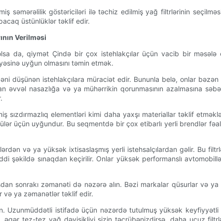
iş səmərəlilik göstəriciləri ilə təchiz edilmiş yağ filtrlərinin seçilm
acaq üstünlüklər təklif edir.
ının Verilməsi
lsa da, qiymət Çində bir çox istehlakçılar üçün vacib bir məsələ o
yyəsinə uyğun olmasını təmin etmək.
i düşünən istehlakçılara müraciət edir. Bununla belə, onlar bəzən filt
ından əvvəl nasazlığa və ya mühərrikin qorunmasının azalmasına sə
.
dirilmiş sızdırmazlıq elementləri kimi daha yaxşı materiallar təklif etm
lər üçün uyğundur. Bu seqmentdə bir çox etibarlı yerli brendlər fəa
dən və ya yüksək ixtisaslaşmış yerli istehsalçılardan gəlir. Bu filtrl
ə ciddi şəkildə sınaqdan keçirilir. Onlar yüksək performanslı avtomo
an sonrakı zəmanəti də nəzərə alın. Bəzi markalar qüsurlar və ya
 və ya zəmanətlər təklif edir.
ın. Uzunmüddətli istifadə üçün nəzərdə tutulmuş yüksək keyfiyyətli fi
gər tez-tez yağ dəyişikliyi sizin təcrübənizdirsə, daha ucuz filtr