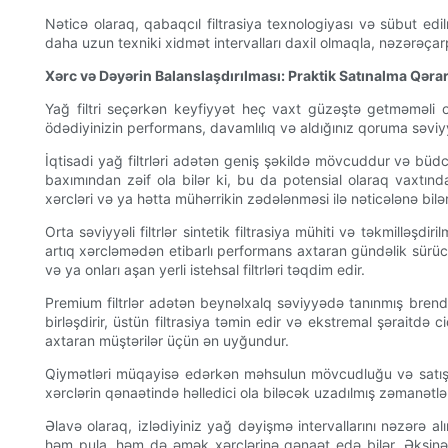
Nəticə olaraq, qabaqcıl filtrasiya texnologiyası və sübut edilm
daha uzun texniki xidmət intervalları daxil olmaqla, nəzərəçarp
Xərc və Dəyərin Balanslaşdırılması: Praktik Satınalma Qərar
Yağ filtri seçərkən keyfiyyət heç vaxt güzəştə getməməli o
ödədiyinizin performans, davamlılıq və aldığınız qoruma səvi
İqtisadi yağ filtrləri adətən geniş şəkildə mövcuddur və büdcən
baxımından zəif ola bilər ki, bu da potensial olaraq vaxt
xərcləri və ya hətta mühərrikin zədələnməsi ilə nəticələnə bilər
Orta səviyyəli filtrlər sintetik filtrasiya mühiti və təkmilləş
artıq xərcləmədən etibarlı performans axtaran gündəlik sürücü
və ya onları aşan yerli istehsal filtrləri təqdim edir.
Premium filtrlər adətən beynəlxalq səviyyədə tanınmış brendlər
birləşdirir, üstün filtrasiya təmin edir və ekstremal şəraitd
axtaran müştərilər üçün ən uyğundur.
Qiymətləri müqayisə edərkən məhsulun mövcudluğu və satışd
xərclərin qənaətində həlledici ola biləcək uzadılmış zəmanətlər
Əlavə olaraq, izlədiyiniz yağ dəyişmə intervallarını nəzərə al
həm pula, həm də əmək xərclərinə qənaət edə bilər. Əksinə, ə