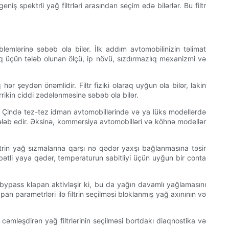
eniş spektrli yağ filtrləri arasından seçim edə bilərlər. Bu filtr
lemlərinə səbəb ola bilər. İlk addım avtomobilinizin təlimat
amaq üçün tələb olunan ölçü, ip növü, sızdırmazlıq mexanizmi və
ər şeydən önəmlidir. Filtr fiziki olaraq uyğun ola bilər, lakin
ərrikin ciddi zədələnməsinə səbəb ola bilər.
dir. Çində tez-tez idman avtomobillərində və ya lüks modellərdə
 tələb edir. Əksinə, kommersiya avtomobilləri və köhnə modellər
 filtrin yağ sızmalarına qarşı nə qədər yaxşı bağlanmasına təsir
tubətli yaya qədər, temperaturun sabitliyi üçün uyğun bir conta
 bypass klapan aktivləşir ki, bu da yağın davamlı yağlamasını
n parametrləri ilə filtrin seçilməsi bloklanmış yağ axınının və
 cəmləşdirən yağ filtrlərinin seçilməsi bortdakı diaqnostika və