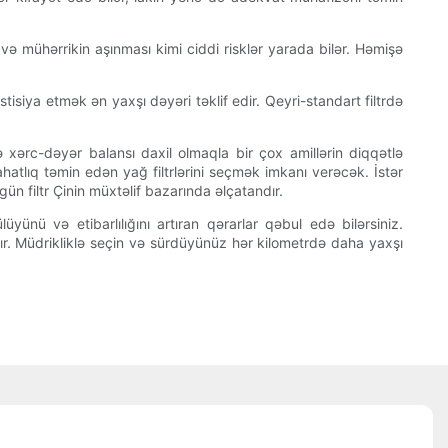
 və mühərrikin aşınması kimi ciddi risklər yarada bilər. Həmişə
tisiya etmək ən yaxşı dəyəri təklif edir. Qeyri-standart filtrdə
və xərc-dəyər balansı daxil olmaqla bir çox amillərin diqqətlə
ahatlıq təmin edən yağ filtrlərini seçmək imkanı verəcək. İstər
n filtr Çinin müxtəlif bazarında əlçatandır.
ünü və etibarlılığını artıran qərarlar qəbul edə bilərsiniz.
r. Müdrikliklə seçin və sürdüyünüz hər kilometrdə daha yaxşı