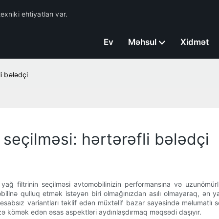
exniki ehtiyatları var.
Ev
Məhsul
Xidmət
li bələdçi
 seçilməsi: hərtərəfli bələdçi
ğ filtrinin seçilməsi avtomobilinizin performansına və uzunömürlü
ilinə qulluq etmək istəyən biri olmağınızdan asılı olmayaraq, ən y
esabsız variantları təklif edən müxtəlif bazar sayəsində məlumatlı s
izə kömək edən əsas aspektləri aydınlaşdırmaq məqsədi daşıyır.