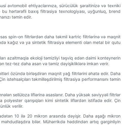
usi avtomobil ehtiyaclarınıza, sürücülük şəraitinizə və texniki
 bu hərtərəfli baxış filtrasiya texnologiyası, uyğunluq, brend
manızı təmin edir.
s spin-on filtrlərdən daha təkmil kartric filtrlərinə və maqnit
ində kağız və ya sintetik filtrasiya elementi olan metal bir qutu
tıları azaltmaqla ekoloji təmizliyi təşviq edən daimi konteynerin
kən tez-tez daha asan və təmiz dəyişikliklərə imkan verir.
əri özündə birləşdirən maqnit yağ filtrlərini əhatə edir. Daha
 istehsalçıları təkmilləşdirilmiş filtrasiya performansını təmin
nələn sellüloza liflərinə əsaslanır. Daha yüksək səviyyəli filtrlər
lyester qarışıqları kimi sintetik liflərdən istifadə edir. Çin
nlük verilir.
ər adətən 10 ilə 20 mikron arasında dəyişir. Daha aşağı mikron
ı məhdudlaşdıra bilər. Mühərrikdə həddindən artıq gərginliyin