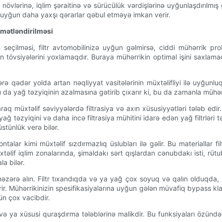
 növlərinə, iqlim şəraitinə və sürücülük vərdişlərinə uyğunlaşdırılmış g
a uyğun daha yaxşı qərarlar qəbul etməyə imkan verir.
ymətləndirilməsi
seçilməsi, filtr avtomobilinizə uyğun gəlmirsə, ciddi mühərrik prob
ının tövsiyələrini yoxlamaqdır. Buraya mühərrikin optimal işini saxl
ə qədər yolda artan nəqliyyat vasitələrinin müxtəlifliyi ilə uyğunluq h
, bu da yağ təzyiqinin azalmasına gətirib çıxarır ki, bu da zamanla müh
araq müxtəlif səviyyələrdə filtrasiya və axın xüsusiyyətləri tələb e
 təzyiqini və daha incə filtrasiya mühitini idarə edən yağ filtrləri
stünlük verə bilər.
 contalar kimi müxtəlif sızdırmazlıq üslubları ilə gəlir. Bu materiallar
təlif iqlim zonalarında, şimaldakı sərt qışlardan cənubdakı isti, rü
a bilər.
nəzərə alın. Filtr tıxandıqda və ya yağ çox soyuq və qalın olduqda,
 Mühərrikinizin spesifikasiyalarına uyğun gələn müvafiq bypass klapa
ün çox vacibdir.
a və ya xüsusi quraşdırma tələblərinə malikdir. Bu funksiyaları özündə