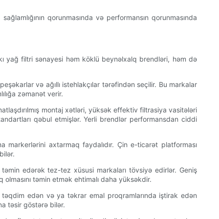
ikin sağlamlığının qorunmasında və performansın qorunmasında
akı yağ filtri sənayesi həm köklü beynəlxalq brendləri, həm də
şəkarlar və ağıllı istehlakçılar tərəfindən seçilir. Bu markalar
ılığa zəmanət verir.
atlaşdırılmış montaj xətləri, yüksək effektiv filtrasiya vasitələri
tandartları qəbul etmişlər. Yerli brendlər performansdan ciddi
a markerlərini axtarmaq faydalıdır. Çin e-ticarət platforması
ilər.
 təmin edərək tez-tez xüsusi markaları tövsiyə edirlər. Geniş
rtıq olmasını təmin etmək ehtimalı daha yüksəkdir.
lları təqdim edən və ya təkrar emal proqramlarında iştirak edən
 təsir göstərə bilər.