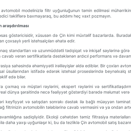
si avtomobil modelinizlə filtr uyğunluğunun təmin edilməsi mühərr
edici təkliflərə baxmayaraq, bu addımı heç vaxt pozmayın.
n araşdırılması
 əsas göstəricisidir, xüsusən də Çin kimi müxtəlif bazarlarda. Burad
 çoxsaylı yerli istehsalçıları əhatə edir.
naq standartları və uzunmüddətli tədqiqat və inkişaf səylərinə görə pe
 cavab verən sertifikatlarla dəstəklənən ardıcıl performans və davaml
vasiya sahəsində əhəmiyyətli irəliləyişlər əldə ediblər. Bir çoxları avtom
al üsullarından istifadə edərək istehsal proseslərində beynəlxalq s
klif edə bilər.
çıxmaq və müştəri rəylərini, ekspert rəylərini və sertifikatlaşdırm
in real dünya şəraitində necə fəaliyyət göstərdiyi barədə məlumat verə b
əri keyfiyyət və satışdan sonrakı dəstək ilə bağlı müəyyən təminat
, yağ filtrinizin avtomobilin tələblərinə cavab verməsini və ya ondan a
avamlılığına sadiqliyidir. Ekoloji cəhətdən təmiz filtrasiya materia
ə daha yaxşı uyğunlaşır ki, bu da tezliklə Çin avtomobil satış bazarına