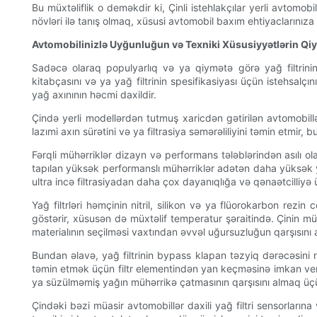
Bu müxtəliflik o deməkdir ki, Çinli istehlakçılar yerli avtomobil
növləri ilə tanış olmaq, xüsusi avtomobil baxım ehtiyaclarınız
Avtomobilinizlə Uyğunluğun və Texniki Xüsusiyyətlərin Qi
Sadəcə olaraq populyarlıq və ya qiymətə görə yağ filtrinin 
kitabçasını və ya yağ filtrinin spesifikasiyası üçün istehsalç
yağ axınının həcmi daxildir.
Çində yerli modellərdən tutmuş xaricdən gətirilən avtomobillər
lazımi axın sürətini və ya filtrasiya səmərəliliyini təmin etmir
Fərqli mühərriklər dizayn və performans tələblərindən asılı ol
tapılan yüksək performanslı mühərriklər adətən daha yüksək yağ
ultra incə filtrasiyadan daha çox dayanıqlığa və qənaətcilliyə ü
Yağ filtrləri həmçinin nitril, silikon və ya flüorokarbon rezin
göstərir, xüsusən də müxtəlif temperatur şəraitində. Çinin müx
materialının seçilməsi vaxtından əvvəl uğursuzluğun qarşısını al
Bundan əlavə, yağ filtrinin bypass klapan təzyiq dərəcəsini 
təmin etmək üçün filtr elementindən yan keçməsinə imkan verir.
ya süzülməmiş yağın mühərrikə çatmasının qarşısını almaq üç
Çindəki bəzi müasir avtomobillər daxili yağ filtri sensorların