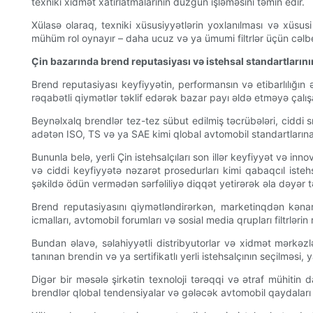
texniki xidmət xatırlatmalarının düzgün işləməsini təmin edir.
Xülasə olaraq, texniki xüsusiyyətlərin yoxlanılması və xüsu
mühüm rol oynayır – daha ucuz və ya ümumi filtrlər üçün cəlb
Çin bazarında brend reputasiyası və istehsal standartlarını
Brend reputasiyası keyfiyyətin, performansın və etibarlılığın
rəqabətli qiymətlər təklif edərək bazar payı əldə etməyə çalışan
Beynəlxalq brendlər tez-tez sübut edilmiş təcrübələri, ciddi sı
adətən ISO, TS və ya SAE kimi qlobal avtomobil standartlarına
Bununla belə, yerli Çin istehsalçıları son illər keyfiyyət və inno
və ciddi keyfiyyətə nəzarət prosedurları kimi qabaqcıl istehs
şəkildə ödün vermədən sərfəliliyə diqqət yetirərək əla dəyər tə
Brend reputasiyasını qiymətləndirərkən, marketinqdən kənara 
icmalları, avtomobil forumları və sosial media qrupları filtrlər
Bundan əlavə, səlahiyyətli distribyutorlar və xidmət mərkəzl
tanınan brendin və ya sertifikatlı yerli istehsalçının seçilməsi
Digər bir məsələ şirkətin texnoloji tərəqqi və ətraf mühitin d
brendlər qlobal tendensiyalar və gələcək avtomobil qaydaları il