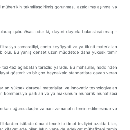
əsi mühərrikin təkmilləşdirilmiş qorunması, azaldılmış aşınma və
laraq qalır. Əsas odur ki, dəyəri dəyərlə balanslaşdırmaq -
rasiya səmərəliliyi, conta keyfiyyəti və ya tikinti materialları
bəb olur. Bu yanlış qənaət uzun müddətdə daha yüksək təmir
əklə tez-tez ağlabatan tarazlıq yaradır. Bu məhsullar, həddindən
liyyət göstərir və bir çox beynəlxalq standartlara cavab verən
ər ən yüksək dərəcəli materialları və innovativ texnologiyaları
billər, kommersiya parkları və ya maksimum mühərrik mühafizəsi
 erkən uğursuzluqlar zamanı zəmanətin təmin edilməsində və
ltrlərdən istifadə ümumi texniki xidmət tezliyini azalda bilər,
lər kifayət edə bilər, lakin yenə də adekvat mühafizəni təmin