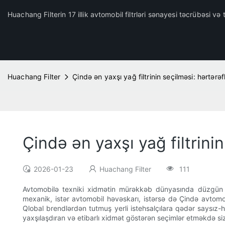
Huachang Filterin 17 illik avtomobil filtrləri sənayesi təcrübəsi və t
Huachang Filter
Çində ən yaxşı yağ filtrinin seçilməsi: hərtərəf
Çində ən yaxşı yağ filtrinin
2026-01-23
Huachang Filter
111
Avtomobilə texniki xidmətin mürəkkəb dünyasında düzgün ya
mexanik, istər avtomobil həvəskarı, istərsə də Çində avtomob
Qlobal brendlərdən tutmuş yerli istehsalçılara qədər saysız-h
yaxşılaşdıran və etibarlı xidmət göstərən seçimlər etməkdə s