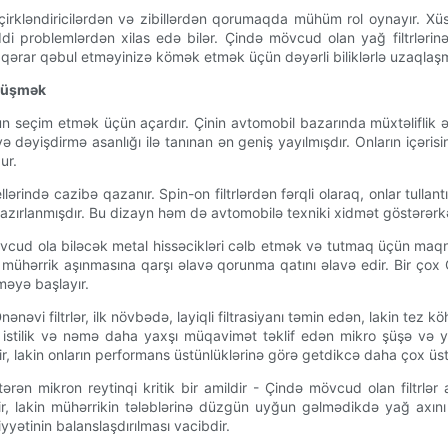
i çirkləndiricilərdən və zibillərdən qorumaqda mühüm rol oynayır. Xüs
ddi problemlərdən xilas edə bilər. Çində mövcud olan yağ filtrlərinə
imal qərar qəbul etməyinizə kömək etmək üçün dəyərli biliklərlə uzaqlaş
 düşmək
n seçim etmək üçün açardır. Çinin avtomobil bazarında müxtəliflik əsa
 və dəyişdirmə asanlığı ilə tanınan ən geniş yayılmışdır. Onların içəris
ur.
lərində cazibə qazanır. Spin-on filtrlərdən fərqli olaraq, onlar tullan
 ilə hazırlanmışdır. Bu dizayn həm də avtomobilə texniki xidmət göstərər
ud ola biləcək metal hissəcikləri cəlb etmək və tutmaq üçün maqnitl
mühərrik aşınmasına qarşı əlavə qorunma qatını əlavə edir. Bir çox Çin
məyə başlayır.
ənəvi filtrlər, ilk növbədə, layiqli filtrasiyanı təmin edən, lakin tez köh
stilik və nəmə daha yaxşı müqavimət təklif edən mikro şüşə və ya po
r, lakin onların performans üstünlüklərinə görə getdikcə daha çox üstü
stərən mikron reytinqi kritik bir amildir - Çində mövcud olan filtrl
kdir, lakin mühərrikin tələblərinə düzgün uyğun gəlmədikdə yağ axın
yyətinin balanslaşdırılması vacibdir.