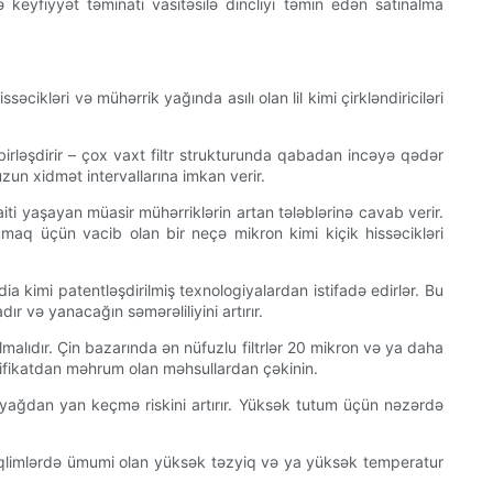
ə keyfiyyət təminatı vasitəsilə dincliyi təmin edən satınalma
cikləri və mühərrik yağında asılı olan lil kimi çirkləndiriciləri
 birləşdirir – çox vaxt filtr strukturunda qabadan incəyə qədər
zun xidmət intervallarına imkan verir.
iti yaşayan müasir mühərriklərin artan tələblərinə cavab verir.
orumaq üçün vacib olan bir neçə mikron kimi kiçik hissəcikləri
ia kimi patentləşdirilmiş texnologiyalardan istifadə edirlər. Bu
r və yanacağın səmərəliliyini artırır.
lmalıdır. Çin bazarında ən nüfuzlu filtrlər 20 mikron və ya daha
ertifikatdan məhrum olan məhsullardan çəkinin.
miş yağdan yan keçmə riskini artırır. Yüksək tutum üçün nəzərdə
isti iqlimlərdə ümumi olan yüksək təzyiq və ya yüksək temperatur