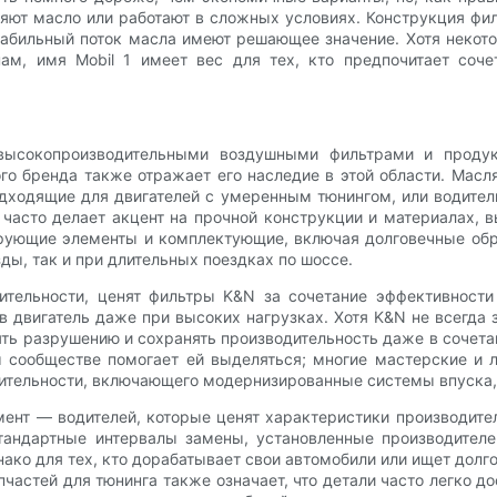
няют масло или работают в сложных условиях. Конструкция ф
табильный поток масла имеют решающее значение. Хотя некото
ам, имя Mobil 1 имеет вес для тех, кто предпочитает соче
высокопроизводительными воздушными фильтрами и продук
ого бренда также отражает его наследие в этой области. Мас
одходящие для двигателей с умеренным тюнингом, или водите
часто делает акцент на прочной конструкции и материалах,
трующие элементы и комплектующие, включая долговечные обр
ы, так и при длительных поездках по шоссе.
ительности, ценят фильтры K&N за сочетание эффективности
в двигатель даже при высоких нагрузках. Хотя K&N не всегда
ять разрушению и сохранять производительность даже в сочет
м сообществе помогает ей выделяться; многие мастерские и л
ительности, включающего модернизированные системы впуска, 
мент — водителей, которые ценят характеристики производите
тандартные интервалы замены, установленные производител
ако для тех, кто дорабатывает свои автомобили или ищет дол
частей для тюнинга также означает, что детали часто легко д