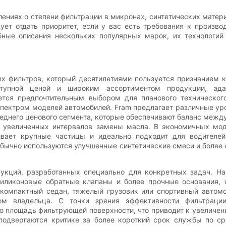
ениях о степени фильтрации в микронах, синтетических матери
ует отдать приоритет, если у вас есть требования к произво
ные описания нескольких популярных марок, их технологий
 фильтров, который десятилетиями пользуется признанием ка
доступной ценой и широким ассортиментом продукции, а
ется предпочтительным выбором для планового техническог
пектром моделей автомобилей. Fram предлагает различные ур
реднего ценового сегмента, которые обеспечивают баланс ме
я увеличенных интервалов замены масла. В экономичных мо
вает крупные частицы и идеально подходит для водителе
обычно используются улучшенные синтетические смеси и боле
укций, разработанных специально для конкретных задач. Н
силиконовые обратные клапаны и более прочные основания, 
ы компактный седан, тяжелый грузовик или спортивный автом
том владельца. С точки зрения эффективности фильтраци
ю площадь фильтрующей поверхности, что приводит к увеличен
подвергаются критике за более короткий срок службы по ср