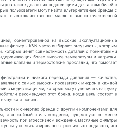
ильтров также делает их подходящими для автомобилей с
рые пользователи могут найти альтернативные бренды с
тать высококачественное масло с высококачественной
цией, ориентированной на высокие эксплуатационные
ляные фильтры K&N часто выбирают энтузиасты, которым
ли, которые ценят совместимость деталей с тюнинговыми
 выдерживающих более высокие температуры и нагрузки.
атные клапаны и термостойкие прокладки, что помогает
 фильтрации и низкого перепада давления — качества,
 заявляет о самых высоких показателях микрон в каждой
ании с модификациями, которые могут увеличить нагрузку
юбители рекомендуют этот бренд, когда цель состоит в
выпуска и тюнинг.
льности и синергию бренда с другими компонентами для
ем, и спокойный стиль вождения, существуют не менее
говечность при агрессивном вождении, масляные фильтры
оступны у специализированных розничных продавцов, что