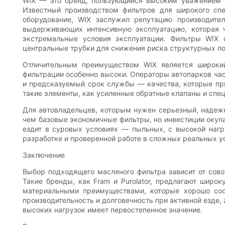
WIX — это бренд, пользующийся высоким уважением с
Известный производством фильтров для широкого спе
оборудование, WIX заслужил репутацию производит
выдерживающих интенсивную эксплуатацию, которая ч
экстремальные условия эксплуатации. Фильтры WIX
центральные трубки для снижения риска структурных по
Отличительным преимуществом WIX является широкий
фильтрации особенно высоки. Операторы автопарков час
и предсказуемый срок службы — качества, которые при
такие элементы, как усиленные обратные клапаны и спе
Для автовладельцев, которым нужен серьезный, надежн
чем базовые экономичные фильтры, но инвестиции окупа
ездит в суровых условиях — пыльных, с высокой нагр
разработке и проверенной работе в сложных реальных у
Заключение
Выбор подходящего масляного фильтра зависит от сово
Такие бренды, как Fram и Purolator, предлагают широ
материальными преимуществами, которые хорошо соот
производительность и долговечность при активной езде,
высоких нагрузок имеет первостепенное значение.