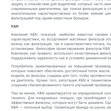
защиту и спокойствие для водителей, которые часто ме
современными двигателями, где тонкая фильтрация и с
аналогичными характеристиками по более низким цен
фильтрацией под одним известным брендом.
K&N
Компания K&N, пожалуй, наиболее известна своими 
характеристики, но ассортимент масляных фильтров эт
важны как фильтрация, так и характеристики потока, п
установками. Философия проектирования фильтров K&N 
Компания, как правило, использует качественные филь
поддерживать надежность как в условиях динамичной езд
Потребители, ориентированные на повышение производ
которые помогают обеспечить достаточный поток масла 
модели, их фильтры созданы для того, чтобы противосто
на двигатель. Кроме того, репутация K&N в тюнингово
создании сбалансированного пакета улучшений производ
Тем не менее, K&N ориентируется на определенный сег
тюнинга. Для ежедневных поездок, где преобладают с
эффективные фильтры, которые могут быть дешевле. Одн
K&N — логичный выбор. Ориентация бренда на рынок зап