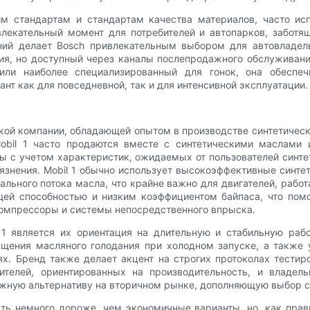
им стандартам и стандартам качества материалов, часто и
лекательный момент для потребителей и автопарков, заботя
ий делает Bosch привлекательным выбором для автовладельц
ия, но доступный через каналы послепродажного обслуживания
или наиболее специализированный для гонок, она обеспеч
т как для повседневной, так и для интенсивной эксплуатации.
ской компании, обладающей опытом в производстве синтетичес
bil 1 часто продаются вместе с синтетическими маслами 
ы с учетом характеристик, ожидаемых от пользователей синт
язнения. Mobil 1 обычно использует высокоэффективные синт
ального потока масла, что крайне важно для двигателей, раб
ей способностью и низким коэффициентом байпаса, что помог
компрессоры и системы непосредственного впрыска.
1 является их ориентация на длительную и стабильную раб
щения масляного голодания при холодном запуске, а также
. Бренд также делает акцент на строгих протоколах тестир
ителей, ориентированных на производительность, и владел
ежную альтернативу на вторичном рынке, дополняющую выбор с
быть немного дороже, чем экономичные варианты, но, как пр