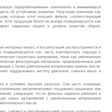
спользуя перерабатываемые компоненты и минимизируя
щихся об устойчивом развитии. Репутация компании как
ев, которые хотят получить фильтр, соответствующий
. Хотя продукция Bosch не всегда позиционируется как
ивает надежную защиту и уровень качества сборки,
ких моторных масел, и эта репутация распространяется и
и позиционируются как часть комплексного подхода к
етических смазочных материалов, таких как увеличенные
етические фильтрующие материалы, предназначенные для
отающих с более длительными интервалами замены масла.
ает поддерживать чистоту двигателя, снижать износ и
оту в условиях высоких нагрузок. Они часто оснащены
 усиленными металлическими торцевыми крышками или
ования, утверждая, что их фильтры надежно работают в
ьцев новых автомобилей с увеличенными интервалами
интетического масла.
авило, считаются обеспечивающими лучшую долгосрочную