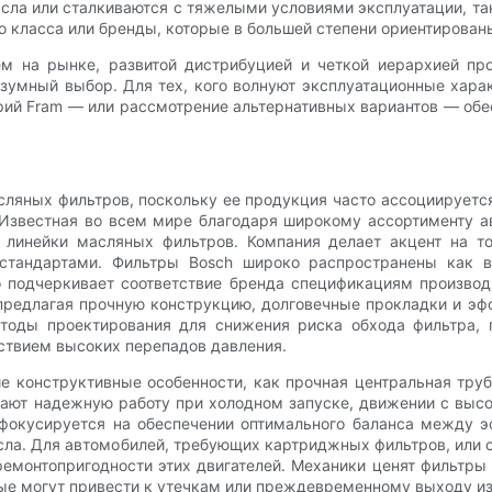
ла или сталкиваются с тяжелыми условиями эксплуатации, та
 класса или бренды, которые в большей степени ориентирован
м на рынке, развитой дистрибуцией и четкой иерархией пр
зумный выбор. Для тех, кого волнуют эксплуатационные хара
рий Fram — или рассмотрение альтернативных вариантов — об
сляных фильтров, поскольку ее продукция часто ассоциирует
 Известная во всем мире благодаря широкому ассортименту а
 линейки масляных фильтров. Компания делает акцент на то
 стандартами. Фильтры Bosch широко распространены как в 
о подчеркивает соответствие бренда спецификациям производ
 предлагая прочную конструкцию, долговечные прокладки и э
тоды проектирования для снижения риска обхода фильтра, 
ствием высоких перепадов давления.
ие конструктивные особенности, как прочная центральная тр
вают надежную работу при холодном запуске, движении с высо
, фокусируется на обеспечении оптимального баланса между 
асла. Для автомобилей, требующих картриджных фильтров, или
емонтопригодности этих двигателей. Механики ценят фильтры 
рые могут привести к утечкам или преждевременному выходу из