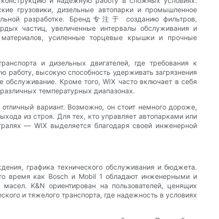
 конструкцию и надежную работу в сложных условиях.
ские грузовики, дизельные автопарки и промышленное
ательной разработке. Бренд专注于 созданию фильтров,
ердых частиц, увеличенные интервалы обслуживания и
 материалов, усиленные торцевые крышки и прочные
анспорта и дизельных двигателей, где требования к
ую работу, высокую способность удерживать загрязнения
 обслуживание. Кроме того, WIX часто включает в себя
 различных температурных диапазонах.
отличный вариант. Возможно, он стоит немного дороже,
хода из строя. Для тех, кто управляет автопарками или
стралях — WIX выделяется благодаря своей инженерной
ждения, графика технического обслуживания и бюджета.
 то время как Bosch и Mobil 1 обладают инженерными и
 масел. K&N ориентирован на пользователей, ценящих
ского и тяжелого транспорта, где надежность в условиях