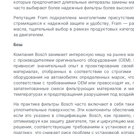
которые предпочитают длительные интервалы замены мас
часто выбирают более надежные фильтры более высокого
Репутация Fram подкреплена многолетним присутствие
стремящихся к надежной защите и удобству, Fram — ра
масла, тщательный выбор в рамках продуктовых катего
за двигателем.
Бош
Компания Bosch занимает интересную нишу на рынке ма
с производителями оригинального оборудования (OEM).
привносит значительный опыт в проектирование своей
материалах, отобранных в соответствии со строгими
оборудования на автомобилях определенных марок, чт
соответствии с требованиями OEM или превосходят их,
запатентованные смеси фильтрующих материалов и ме
температурах и предотвращения разрушения под воздей
На практике фильтры Bosch часто включают в себя так
уплотнительные поверхности. Эти компоненты обеспечи
если это указано в спецификации. Bosch, как правило
оптимизируя как защиту двигателя, так и циркуляцию м
решения, соответствующие требованиям к установке и р
подгонку, что снижает риск проблем с установкой, кото