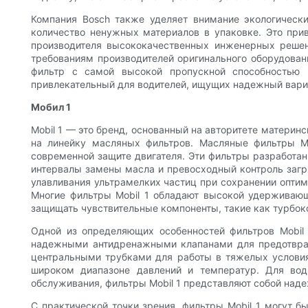
Компания Bosch также уделяет внимание экологическ
количество ненужных материалов в упаковке. Это прив
производителя высококачественных инженерных решен
требованиям производителей оригинального оборудован
фильтр с самой высокой пропускной способностью 
привлекательный для водителей, ищущих надежный вариан
Мобил 1
Mobil 1 — это бренд, основанный на авторитете материн
на линейку масляных фильтров. Масляные фильтры Mo
современной защите двигателя. Эти фильтры разработан
интервалы замены масла и превосходный контроль загр
улавливания ультрамелких частиц при сохранении оптим
Многие фильтры Mobil 1 обладают высокой удерживающ
защищать чувствительные компоненты, такие как турбо
Одной из определяющих особенностей фильтров Mobil 
надежными антидренажными клапанами для предотвра
центральными трубками для работы в тяжелых условиях
широком диапазоне давлений и температур. Для вод
обслуживания, фильтры Mobil 1 представляют собой над
С практической точки зрения, фильтры Mobil 1 могут 