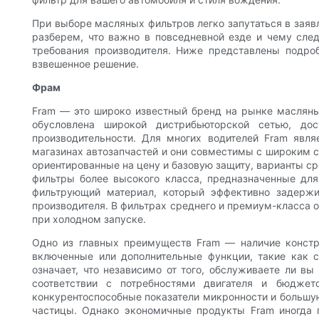
При выборе масляных фильтров легко запутаться в заявл
разберем, что важно в повседневной езде и чему след
требования производителя. Ниже представлены подроб
взвешенное решение.
Фрам
Fram — это широко известный бренд на рынке масляных
обусловлена ​​широкой дистрибьюторской сетью, 
производительности. Для многих водителей Fram явля
магазинах автозапчастей и они совместимы с широким с
ориентированные на цену и базовую защиту, варианты с
фильтры более высокого класса, предназначенные дл
фильтрующий материал, который эффективно задержи
производителя. В фильтрах среднего и премиум-класса 
при холодном запуске.
Одно из главных преимуществ Fram — наличие констр
включенные или дополнительные функции, такие как 
означает, что независимо от того, обслуживаете ли в
соответствии с потребностями двигателя и бюдже
конкурентоспособные показатели микронности и большу
частицы. Однако экономичные продукты Fram иногда 