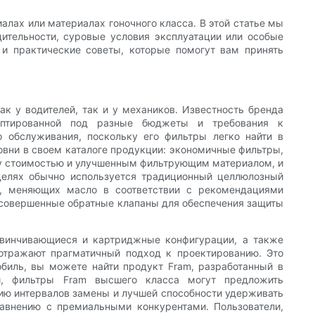
алах или материалах гоночного класса. В этой статье мы
дительности, суровые условия эксплуатации или особые
 и практические советы, которые помогут вам принять
к у водителей, так и у механиков. Известность бренда
даптированной под разные бюджеты и требования к
о обслуживания, поскольку его фильтры легко найти в
овни в своем каталоге продукции: экономичные фильтры,
жду стоимостью и улучшенным фильтрующим материалом, и
делях обычно используется традиционный целлюлозный
й, меняющих масло в соответствии с рекомендациями
е совершенные обратные клапаны для обеспечения защиты
авинчивающиеся и картриджные конфигурации, а также
отражают прагматичный подход к проектированию. Это
обиль, вы можете найти продукт Fram, разработанный в
и, фильтры Fram высшего класса могут предложить
ию интервалов замены и лучшей способности удерживать
авнению с премиальными конкурентами. Пользователи,