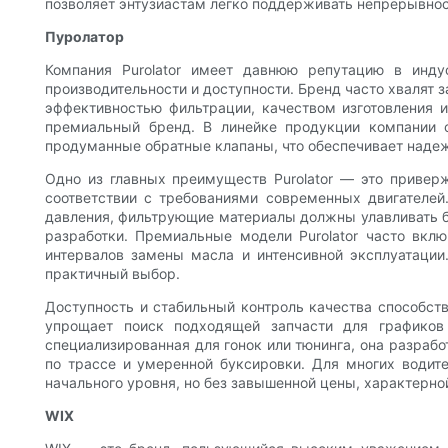
позволяет энтузиастам легко поддерживать непрерывно
Пуролатор
Компания Purolator имеет давнюю репутацию в инд
производительности и доступности. Бренд часто хвалят 
эффективностью фильтрации, качеством изготовления и
премиальный бренд. В линейке продукции компании 
продуманные обратные клапаны, что обеспечивает надеж
Одно из главных преимуществ Purolator — это привер
соответствии с требованиями современных двигателей
давления, фильтрующие материалы должны улавливать бо
разработки. Премиальные модели Purolator часто вк
интервалов замены масла и интенсивной эксплуатации
практичный выбор.
Доступность и стабильный контроль качества способств
упрощает поиск подходящей запчасти для графиков 
специализированная для гонок или тюнинга, она разраб
по трассе и умеренной буксировки. Для многих водите
начального уровня, но без завышенной цены, характерн
WIX