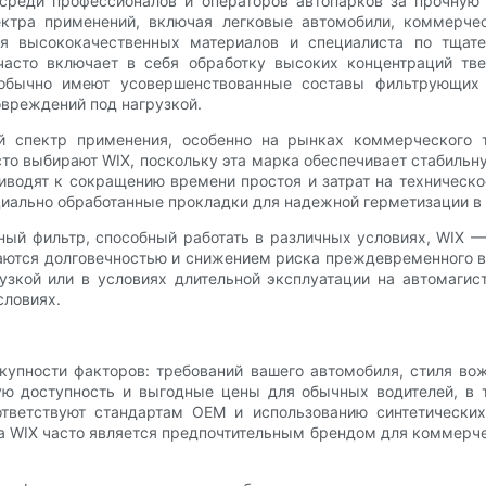
реди профессионалов и операторов автопарков за прочную
ктра применений, включая легковые автомобили, коммерче
еля высококачественных материалов и специалиста по тщ
асто включает в себя обработку высоких концентраций тв
 обычно имеют усовершенствованные составы фильтрующих
вреждений под нагрузкой.
 спектр применения, особенно на рынках коммерческого тр
то выбирают WIX, поскольку эта марка обеспечивает стабильн
водят к сокращению времени простоя и затрат на техническое
циально обработанные прокладки для надежной герметизации в
ый фильтр, способный работать в различных условиях, WIX — 
ются долговечностью и снижением риска преждевременного вы
узкой или в условиях длительной эксплуатации на автомаги
словиях.
купности факторов: требований вашего автомобиля, стиля во
кую доступность и выгодные цены для обычных водителей, в
ветствуют стандартам OEM и использованию синтетических
 а WIX часто является предпочтительным брендом для коммерче