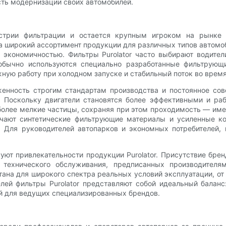
сть модернизации своих автомобилей.
устрии фильтрации и остается крупным игроком на рынке 
за широкий ассортимент продукции для различных типов автом
 экономичностью. Фильтры Purolator часто выбирают водител
обычно используются специально разработанные фильтрующ
ную работу при холодном запуске и стабильный поток во время
женность строгим стандартам производства и постоянное со
. Поскольку двигатели становятся более эффективными и ра
лее мелкие частицы, сохраняя при этом проходимость — именно
лючают синтетические фильтрующие материалы и усиленные к
. Для руководителей автопарков и экономных потребителей, 
уют привлекательности продукции Purolator. Присутствие бре
технического обслуживания, предписанных производителями
отана для широкого спектра реальных условий эксплуатации, о
лей фильтры Purolator представляют собой идеальный баланс
ой для ведущих специализированных брендов.