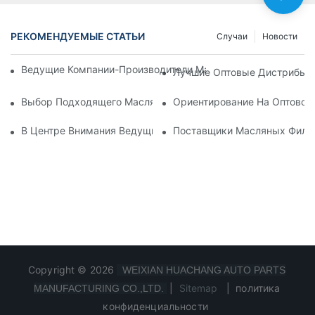
РЕКОМЕНДУЕМЫЕ СТАТЬИ
Случаи
Новости
Ведущие Компании-Производители Масляных Фильтров: Вс
Лучшие Оптовые Дистрибьют
Выбор Подходящего Масляного Фильтра Для Вашей Модел
Ориентирование На Оптовом
В Центре Внимания Ведущие Производители Масляных Фил
Поставщики Масляных Фильт
Copyright © 2026
WEIXIAN HUACHANG AUTO PARTS
|
Sitemap
|
политика
MANUFACTURING CO.,LTD.
конфиденциальности