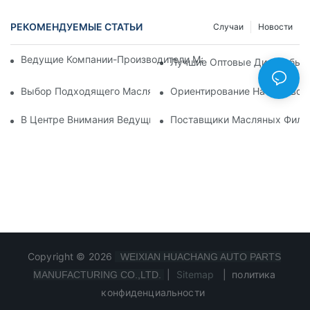
РЕКОМЕНДУЕМЫЕ СТАТЬИ
Случаи
Новости
Ведущие Компании-Производители Масляных Фильтров: Вс
Лучшие Оптовые Дистрибьют
Выбор Подходящего Масляного Фильтра Для Вашей Модел
Ориентирование На Оптовом
В Центре Внимания Ведущие Производители Масляных Фил
Поставщики Масляных Фильт
Copyright © 2026
WEIXIAN HUACHANG AUTO PARTS
|
Sitemap
|
политика
MANUFACTURING CO.,LTD.
конфиденциальности