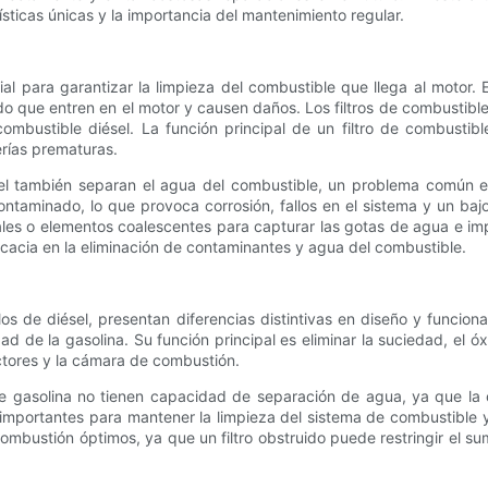
ísticas únicas y la importancia del mantenimiento regular.
ial para garantizar la limpieza del combustible que llega al motor
do que entren en el motor y causen daños. Los filtros de combustible
mbustible diésel. La función principal de un filtro de combustible
erías prematuras.
ésel también separan el agua del combustible, un problema común e
taminado, lo que provoca corrosión, fallos en el sistema y un bajo
les o elementos coalescentes para capturar las gotas de agua e im
ficacia en la eliminación de contaminantes y agua del combustible.
a los de diésel, presentan diferencias distintivas en diseño y func
dad de la gasolina. Su función principal es eliminar la suciedad, el
ctores y la cámara de combustión.
tros de gasolina no tienen capacidad de separación de agua, ya que
e importantes para mantener la limpieza del sistema de combustible 
a combustión óptimos, ya que un filtro obstruido puede restringir el