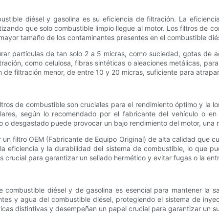
stible diésel y gasolina es su eficiencia de filtración. La eficienc
izando que solo combustible limpio llegue al motor. Los filtros de c
al mayor tamaño de los contaminantes presentes en el combustible dié
urar partículas de tan solo 2 a 5 micras, como suciedad, gotas de a
ración, como celulosa, fibras sintéticas o aleaciones metálicas, para
ión de filtración menor, de entre 10 y 20 micras, suficiente para atrap
tros de combustible son cruciales para el rendimiento óptimo y la lo
lares, según lo recomendado por el fabricante del vehículo o en
do o desgastado puede provocar un bajo rendimiento del motor, una m
r un filtro OEM (Fabricante de Equipo Original) de alta calidad que cu
la eficiencia y la durabilidad del sistema de combustible, lo que 
es crucial para garantizar un sellado hermético y evitar fugas o la e
de combustible diésel y de gasolina es esencial para mantener la sa
tes y agua del combustible diésel, protegiendo el sistema de inyec
sticas distintivas y desempeñan un papel crucial para garantizar un s