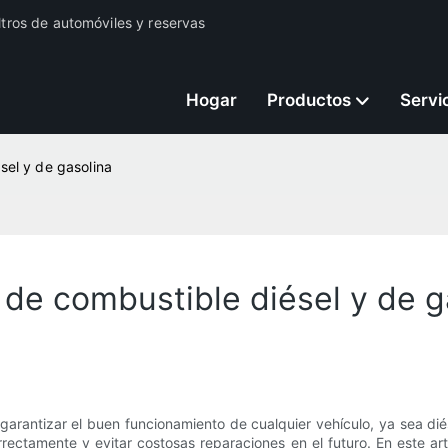
iltros de automóviles y reservas
Hogar
Productos
Servi
sel y de gasolina
 de combustible diésel y de g
arantizar el buen funcionamiento de cualquier vehículo, ya sea diése
ectamente y evitar costosas reparaciones en el futuro. En este art