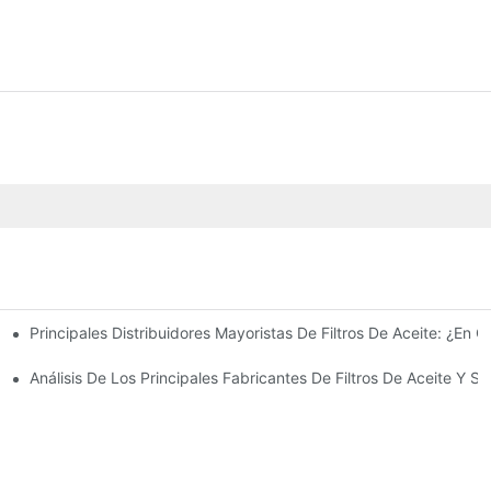
Principales Distribuidores Mayoristas De Filtros De Aceite: ¿En Q
ión General Completa
ite: Consejos Y Trucos
Análisis De Los Principales Fabricantes De Filtros De Aceite Y S