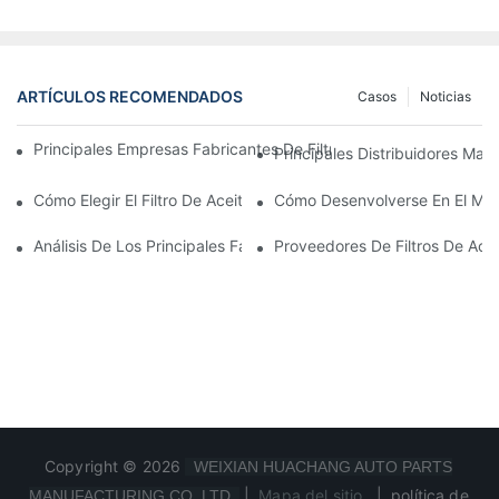
ARTÍCULOS RECOMENDADOS
Casos
Noticias
Principales Empresas Fabricantes De Filtros De Aceite: Una Vis
Principales Distribuidores Mayo
Cómo Elegir El Filtro De Aceite Adecuado Para Su Modelo De Ve
Cómo Desenvolverse En El Merc
Análisis De Los Principales Fabricantes De Filtros De Aceite Y 
Proveedores De Filtros De Ace
Copyright © 2026
WEIXIAN HUACHANG AUTO PARTS
|
Mapa del sitio
|
política de
MANUFACTURING CO.,LTD.