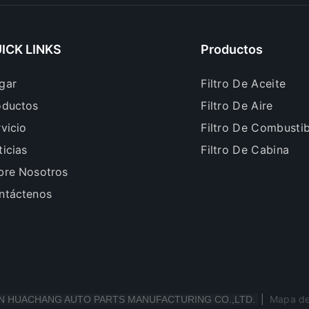
ICK LINKS
Productos
gar
Filtro De Aceite
oductos
Filtro De Aire
vicio
Filtro De Combustib
icias
Filtro De Cabina
bre Nosotros
ntáctenos
|
Mapa del
N HUACHANG AUTO PARTS MANUFACTURING CO.,LTD.