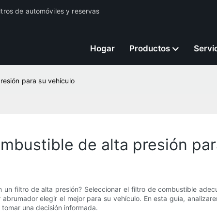
iltros de automóviles y reservas
Hogar
Productos
Servi
presión para su vehículo
ombustible de alta presión par
un filtro de alta presión? Seleccionar el filtro de combustible ade
abrumador elegir el mejor para su vehículo. En esta guía, analizarem
a tomar una decisión informada.