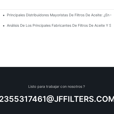
Principales Distribuidores Mayoristas De Filtros De Aceite: ¿En Q
ión General Completa
ite: Consejos Y Trucos
Análisis De Los Principales Fabricantes De Filtros De Aceite Y S
Listo para trabajar con nosotros？
2355317461@JFFILTERS.CO