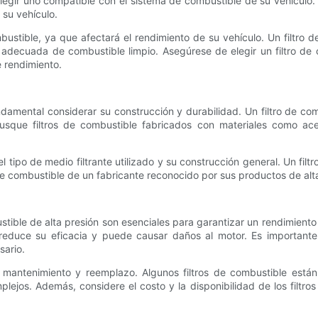
egir uno compatible con el sistema de combustible de su vehículo. 
 su vehículo.
mbustible, ya que afectará el rendimiento de su vehículo. Un filtro
adecuada de combustible limpio. Asegúrese de elegir un filtro de 
 rendimiento.
undamental considerar su construcción y durabilidad. Un filtro de c
sque filtros de combustible fabricados con materiales como acer
l tipo de medio filtrante utilizado y su construcción general. Un fi
 de combustible de un fabricante reconocido por sus productos de alt
ustible de alta presión son esenciales para garantizar un rendimiento 
 reduce su eficacia y puede causar daños al motor. Es important
sario.
 de mantenimiento y reemplazo. Algunos filtros de combustible est
ejos. Además, considere el costo y la disponibilidad de los filtro