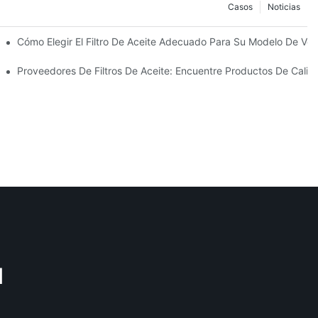
Casos
Noticias
uién Confiar?
Cómo Elegir El Filtro De Aceite Adecuado Para Su Modelo De Veh
us Innovaciones
Proveedores De Filtros De Aceite: Encuentre Productos De Cali
M