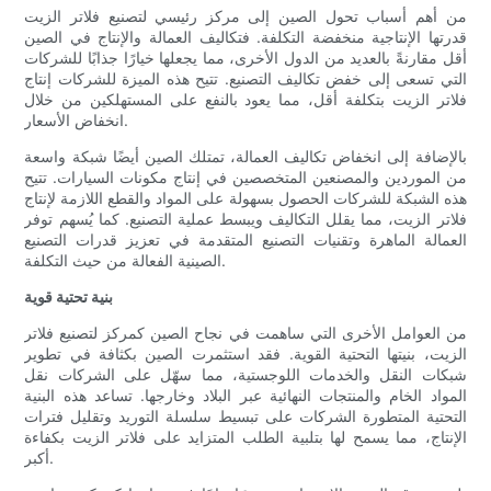
من أهم أسباب تحول الصين إلى مركز رئيسي لتصنيع فلاتر الزيت
قدرتها الإنتاجية منخفضة التكلفة. فتكاليف العمالة والإنتاج في الصين
أقل مقارنةً بالعديد من الدول الأخرى، مما يجعلها خيارًا جذابًا للشركات
التي تسعى إلى خفض تكاليف التصنيع. تتيح هذه الميزة للشركات إنتاج
فلاتر الزيت بتكلفة أقل، مما يعود بالنفع على المستهلكين من خلال
انخفاض الأسعار.
بالإضافة إلى انخفاض تكاليف العمالة، تمتلك الصين أيضًا شبكة واسعة
من الموردين والمصنعين المتخصصين في إنتاج مكونات السيارات. تتيح
هذه الشبكة للشركات الحصول بسهولة على المواد والقطع اللازمة لإنتاج
فلاتر الزيت، مما يقلل التكاليف ويبسط عملية التصنيع. كما يُسهم توفر
العمالة الماهرة وتقنيات التصنيع المتقدمة في تعزيز قدرات التصنيع
الصينية الفعالة من حيث التكلفة.
بنية تحتية قوية
من العوامل الأخرى التي ساهمت في نجاح الصين كمركز لتصنيع فلاتر
الزيت، بنيتها التحتية القوية. فقد استثمرت الصين بكثافة في تطوير
شبكات النقل والخدمات اللوجستية، مما سهّل على الشركات نقل
المواد الخام والمنتجات النهائية عبر البلاد وخارجها. تساعد هذه البنية
التحتية المتطورة الشركات على تبسيط سلسلة التوريد وتقليل فترات
الإنتاج، مما يسمح لها بتلبية الطلب المتزايد على فلاتر الزيت بكفاءة
أكبر.