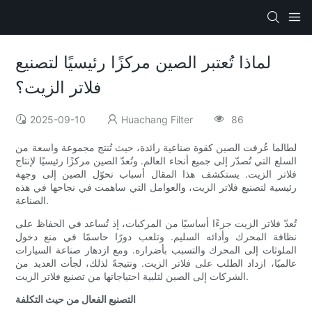
لماذا تُعتبر الصين مركزًا رئيسيًا لتصنيع
فلاتر الزيت؟
2025-09-10
Huachang Filter
86
لطالما عُرفت الصين كقوة صناعية رائدة، حيث تُنتج مجموعة واسعة من
السلع التي تُصدّر إلى جميع أنحاء العالم. وتُعدّ الصين مركزًا رئيسيًا لإنتاج
فلاتر الزيت. يستكشف هذا المقال أسباب تحوّل الصين إلى وجهة
رئيسية لتصنيع فلاتر الزيت، والعوامل التي ساهمت في نجاحها في هذه
الصناعة.
تُعدّ فلاتر الزيت جزءًا أساسيًا من المركبات، إذ تُساعد في الحفاظ على
نظافة المحرك وأدائه السليم. وتلعب دورًا حاسمًا في منع دخول
الملوثات إلى المحرك والتسبب بأضراره. ومع ازدهار صناعة السيارات
عالميًا، ازداد الطلب على فلاتر الزيت. ونتيجةً لذلك، لجأت العديد من
الشركات إلى الصين لتلبية احتياجاتها من تصنيع فلاتر الزيت.
التصنيع الفعال من حيث التكلفة