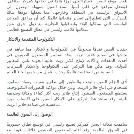
يلعب موقع الصين الاستراتيجي دورًا هامًا في نجاحها كمركز صناعي.
فبفضل موقعها في قلب آسيا، تتمتع الصين بسهولة الوصول إلى
الأسواق الرئيسية في المنطقة وخارجها، مما يجعلها موقعًا مثاليًا
للشركات التي تتطلع إلى تصدير منتجاتها عالميًا. كما أن مرافق الموانئ
الواسعة التي تمتلكها البلاد واتفاقياتها التجارية مع دول أخرى تعزز
مكانتها كلاعب رئيسي في قطاع التصنيع العالمي.
التكنولوجيا المتقدمة والابتكار
حققت الصين تقدمًا ملحوظًا في التكنولوجيا والابتكار، مما ساهم في
نجاحها في تصنيع فلاتر الزيت. وقد استثمر المصنعون الصينيون في
أحدث المعدات والآلات لإنتاج فلاتر زيت عالية الجودة تلبي المعايير
الدولية. وقد مكّن هذا التركيز على التكنولوجيا والابتكار الشركات
الصينية من المنافسة عالميًا وجذب أعمال من جميع أنحاء العالم.
أدى التزام الصين بالبحث والتطوير إلى تطوير تقنيات ومواد متطورة
تُستخدم في إنتاج فلاتر الزيت. ومن خلال مواكبة التطورات التكنولوجية،
يستطيع المصنعون الصينيون إنتاج فلاتر زيت أكثر كفاءة ومتانة وصديقة
للبيئة. وقد ساعد هذا التركيز على الابتكار الصين على اكتساب ميزة
تنافسية في صناعة فلاتر الزيت.
الوصول إلى السوق العالمية
ساهمت مكانة الصين كمركز تصنيع رئيسي في توسيع نطاق حضورها
في السوق العالمية. وقد أقام المصنعون الصينيون علاقات قوية مع