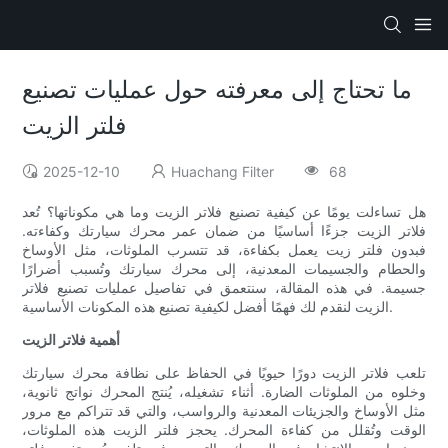
ما تحتاج إلى معرفته حول عمليات تصنيع
فلتر الزيت
2025-12-10
Huachang Filter
68
هل تساءلت يومًا عن كيفية تصنيع فلاتر الزيت وما هي مكوناتها؟ تُعد
فلاتر الزيت جزءًا أساسيًا من ضمان عمر محرك سيارتك وكفاءته.
فبدون فلتر زيت يعمل بكفاءة، قد تتسرب الملوثات، مثل الأوساخ
والحطام والجسيمات المعدنية، إلى محرك سيارتك وتُسبب أضرارًا
جسيمة. في هذه المقالة، سنتعمق في تفاصيل عمليات تصنيع فلاتر
الزيت لنقدم لك فهمًا أفضل لكيفية تصنيع هذه المكونات الأساسية.
أهمية فلاتر الزيت
تلعب فلاتر الزيت دورًا حيويًا في الحفاظ على نظافة محرك سيارتك
وخلوه من الملوثات الضارة. أثناء تشغيله، يُنتج المحرك نواتج ثانوية،
مثل الأوساخ والجزيئات المعدنية والرواسب، والتي قد تتراكم مع مرور
الوقت وتُقلل من كفاءة المحرك. يحجز فلتر الزيت هذه الملوثات،