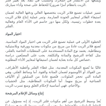
ويمنعها من الانتشار في المحرك والتسبب في تلفه. يُعد تغيير فلتر
الزيت بانتظام أمرًا ضروريًا للحفاظ على صحة وأداء سيارتك.
تتميز عمليات تصنيع فلاتر الزيت بتخصصها العالي ودقتها العالية لضمان
استيفاء الفلاتر لمعايير الجودة الصارمة. وتمر عملية إنتاج فلاتر الزيت
بعدة خطوات رئيسية، ولكل منها دور حاسم في الأداء العام وفعالية
الفلتر.
اختيار المواد
الخطوة الأولى في عملية تصنيع فلتر الزيت هي اختيار المواد المناسبة.
تُصنع فلاتر الزيت عادةً من مزيج من مكونات معدنية وورقية وبلاستيكية
ومطاطية. يعتمد نوع المادة المستخدمة على المتطلبات الخاصة بالفلتر،
مثل كفاءة الترشيح والمتانة والتكلفة. يجب على المصنّعين دراسة
خصائص كل مادة بعناية لضمان استيفائها لمعايير الأداء المطلوبة.
غالبًا ما تُصنع المكونات المعدنية، مثل غطاء الفلتر وأغطية الأطراف،
من الفولاذ أو الألومنيوم لضمان المتانة والقوة. أما وسائط الفلتر، وهي
المادة التي تحجز الملوثات، فتُصنع عادةً من السليلوز أو الألياف
الصناعية أو مزيج منهما. أما المكونات المطاطية، مثل الحشيات
والأختام، فهي أساسية لإحكام الغلق ومنع تسرب الزيت.
إنتاج وسائل الإعلام المرشحة
يُعدّ وسيط الترشيح من أهم مكونات فلتر الزيت، إذ إنه مسؤول عن
التقاط الملوثات والاحتفاظ بها. يجب أن يكون وسيط الترشيح مساميًا