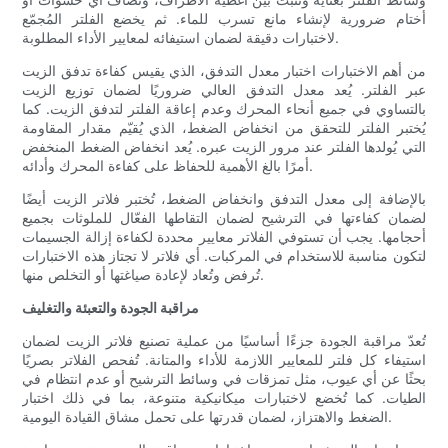
أختام ضرورية لإنشاء مانع تسرب للماء. ثم يخضع الفلتر المُجمّع
لاختبارات دقيقة لضمان استيفائه لمعايير الأداء المطلوبة.
من أهم الاختبارات اختبار معدل التدفق، الذي يقيس كفاءة تدفق الزيت
عبر الفلتر. يُعد معدل التدفق العالي ضروريًا لضمان توزيع الزيت
بالتساوي في جميع أنحاء المحرك وعدم إعاقة الفلتر لتدفق الزيت. كما
يُختبر الفلتر للتحقق من انخفاض الضغط، الذي يُقيّم مقدار المقاومة
التي يُولدها الفلتر عند مرور الزيت عبره. يُعد انخفاض الضغط المنخفض
أمرًا بالغ الأهمية للحفاظ على كفاءة المحرك وأدائه.
بالإضافة إلى معدل التدفق وانخفاض الضغط، تُختبر فلاتر الزيت أيضًا
لضمان كفاءتها في الترشيح لضمان التقاطها الفعّال للملوثات بجميع
أحجامها. يجب أن تستوفي الفلاتر معايير محددة لكفاءة إزالة الجسيمات
لتكون مناسبة للاستخدام في المركبات. أي فلاتر لا تجتاز هذه الاختبارات
تُرفض وتُعاد لإعادة صياغتها أو التخلص منها.
مراقبة الجودة والتعبئة والتغليف
تُعدّ مراقبة الجودة جزءًا أساسيًا من عملية تصنيع فلاتر الزيت لضمان
استيفاء كل فلتر للمعايير اللازمة للأداء والمتانة. تُفحص الفلاتر بصريًا
بحثًا عن أي عيوب، مثل تمزقات في وسائط الترشيح أو عدم انتظام في
الطيات. كما تُخضع لاختبارات ميكانيكية متنوعة، بما في ذلك اختبار
الضغط والاهتزاز، لضمان قدرتها على تحمل مشاق القيادة اليومية.