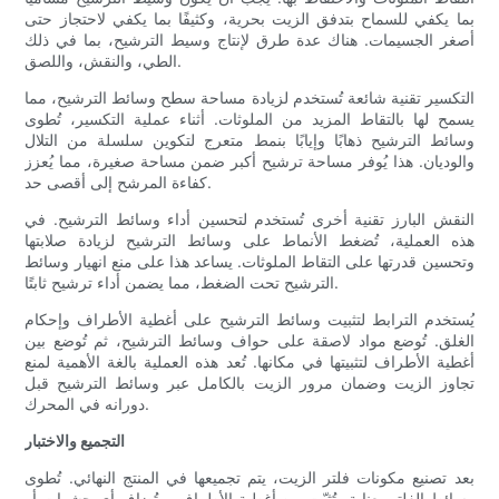
بما يكفي للسماح بتدفق الزيت بحرية، وكثيفًا بما يكفي لاحتجاز حتى
أصغر الجسيمات. هناك عدة طرق لإنتاج وسيط الترشيح، بما في ذلك
الطي، والنقش، واللصق.
التكسير تقنية شائعة تُستخدم لزيادة مساحة سطح وسائط الترشيح، مما
يسمح لها بالتقاط المزيد من الملوثات. أثناء عملية التكسير، تُطوى
وسائط الترشيح ذهابًا وإيابًا بنمط متعرج لتكوين سلسلة من التلال
والوديان. هذا يُوفر مساحة ترشيح أكبر ضمن مساحة صغيرة، مما يُعزز
كفاءة المرشح إلى أقصى حد.
النقش البارز تقنية أخرى تُستخدم لتحسين أداء وسائط الترشيح. في
هذه العملية، تُضغط الأنماط على وسائط الترشيح لزيادة صلابتها
وتحسين قدرتها على التقاط الملوثات. يساعد هذا على منع انهيار وسائط
الترشيح تحت الضغط، مما يضمن أداء ترشيح ثابتًا.
يُستخدم الترابط لتثبيت وسائط الترشيح على أغطية الأطراف وإحكام
الغلق. تُوضع مواد لاصقة على حواف وسائط الترشيح، ثم تُوضع بين
أغطية الأطراف لتثبيتها في مكانها. تُعد هذه العملية بالغة الأهمية لمنع
تجاوز الزيت وضمان مرور الزيت بالكامل عبر وسائط الترشيح قبل
دورانه في المحرك.
التجميع والاختبار
بعد تصنيع مكونات فلتر الزيت، يتم تجميعها في المنتج النهائي. تُطوى
وسائط الفلتر بعناية وتُثبّت بين أغطية الأطراف، وتُضاف أي حشوات أو